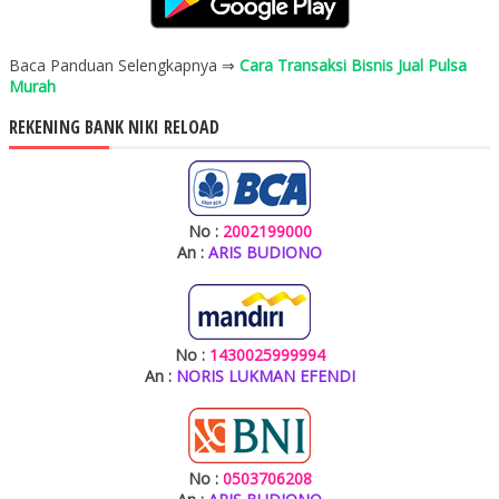
Baca Panduan Selengkapnya ⇒
Cara Transaksi Bisnis Jual Pulsa
Murah
REKENING BANK NIKI RELOAD
No :
2002199000
An :
ARIS BUDIONO
No :
1430025999994
An :
NORIS LUKMAN EFENDI
No :
0503706208