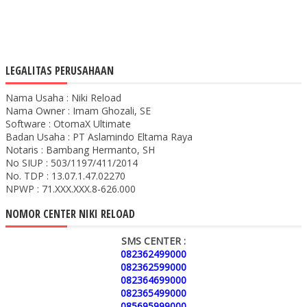
LEGALITAS PERUSAHAAN
Nama Usaha : Niki Reload
Nama Owner : Imam Ghozali, SE
Software : OtomaX Ultimate
Badan Usaha : PT Aslamindo Eltama Raya
Notaris : Bambang Hermanto, SH
No SIUP : 503/1197/411/2014
No. TDP : 13.07.1.47.02270
NPWP : 71.XXX.XXX.8-626.000
NOMOR CENTER NIKI RELOAD
SMS CENTER :
082362499000
082362599000
082364699000
082365499000
085695999000