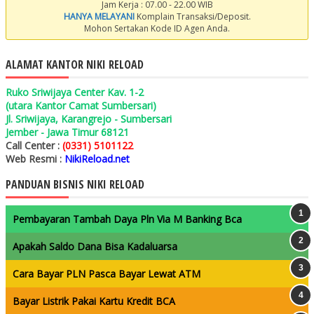
Jam Kerja : 07.00 - 22.00 WIB
HANYA MELAYANI
Komplain Transaksi/Deposit.
Mohon Sertakan Kode ID Agen Anda.
ALAMAT KANTOR NIKI RELOAD
Ruko Sriwijaya Center Kav. 1-2
(utara Kantor Camat Sumbersari)
Jl. Sriwijaya, Karangrejo - Sumbersari
Jember - Jawa Timur 68121
Call Center :
(0331) 5101122
Web Resmi :
NikiReload.net
PANDUAN BISNIS NIKI RELOAD
Pembayaran Tambah Daya Pln Via M Banking Bca
Apakah Saldo Dana Bisa Kadaluarsa
Cara Bayar PLN Pasca Bayar Lewat ATM
Bayar Listrik Pakai Kartu Kredit BCA