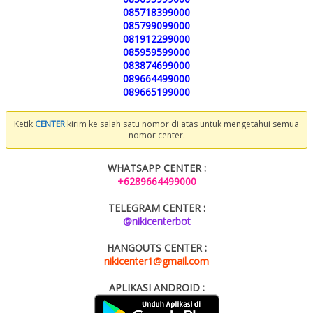
085718399000
085799099000
081912299000
085959599000
083874699000
089664499000
089665199000
Ketik
CENTER
kirim ke salah satu nomor di atas untuk mengetahui semua
nomor center.
WHATSAPP CENTER :
+6289664499000
TELEGRAM CENTER :
@nikicenterbot
HANGOUTS CENTER :
nikicenter1@gmail.com
APLIKASI ANDROID :