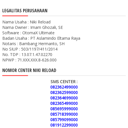
LEGALITAS PERUSAHAAN
Nama Usaha : Niki Reload
Nama Owner : Imam Ghozali, SE
Software : OtomaX Ultimate
Badan Usaha : PT Aslamindo Eltama Raya
Notaris : Bambang Hermanto, SH
No SIUP : 503/1197/411/2014
No. TDP : 13.07.1.47.02270
NPWP : 71.XXX.XXX.8-626.000
NOMOR CENTER NIKI RELOAD
SMS CENTER :
082362499000
082362599000
082364699000
082365499000
085695999000
085718399000
085799099000
081912299000