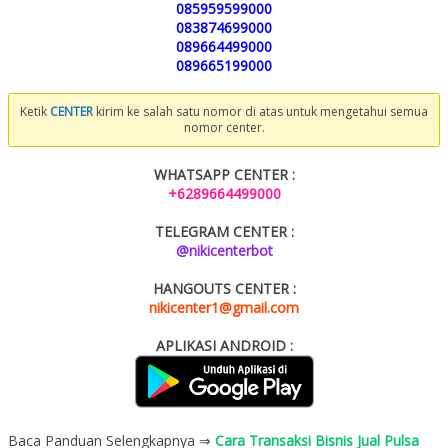
085959599000
083874699000
089664499000
089665199000
Ketik
CENTER
kirim ke salah satu nomor di atas untuk mengetahui semua
nomor center.
WHATSAPP CENTER :
+6289664499000
TELEGRAM CENTER :
@nikicenterbot
HANGOUTS CENTER :
nikicenter1@gmail.com
APLIKASI ANDROID :
Baca Panduan Selengkapnya ⇒
Cara Transaksi Bisnis Jual Pulsa