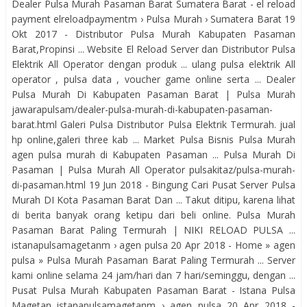
Dealer Pulsa Murah Pasaman Barat Sumatera Barat - el reload
payment elreloadpaymentm › Pulsa Murah › Sumatera Barat 19
Okt 2017 - Distributor Pulsa Murah Kabupaten Pasaman
Barat,Propinsi ... Website El Reload Server dan Distributor Pulsa
Elektrik All Operator dengan produk ... ulang pulsa elektrik All
operator , pulsa data , voucher game online serta ... Dealer
Pulsa Murah Di Kabupaten Pasaman Barat | Pulsa Murah
jawarapulsam/dealer-pulsa-murah-di-kabupaten-pasaman-
barat.html Galeri Pulsa Distributor Pulsa Elektrik Termurah. jual
hp online,galeri three kab ... Market Pulsa Bisnis Pulsa Murah
agen pulsa murah di Kabupaten Pasaman ... Pulsa Murah Di
Pasaman | Pulsa Murah All Operator pulsakitaz/pulsa-murah-
di-pasaman.html 19 Jun 2018 - Bingung Cari Pusat Server Pulsa
Murah DI Kota Pasaman Barat Dan ... Takut ditipu, karena lihat
di berita banyak orang ketipu dari beli online. Pulsa Murah
Pasaman Barat Paling Termurah | NIKI RELOAD PULSA ...
istanapulsamagetanm › agen pulsa 20 Apr 2018 - Home » agen
pulsa » Pulsa Murah Pasaman Barat Paling Termurah ... Server
kami online selama 24 jam/hari dan 7 hari/seminggu, dengan ...
Pusat Pulsa Murah Kabupaten Pasaman Barat - Istana Pulsa
Magetan istanapulsamagetanm › agen pulsa 20 Apr 2018 -