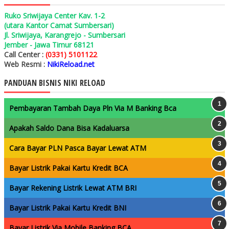
Ruko Sriwijaya Center Kav. 1-2
(utara Kantor Camat Sumbersari)
Jl. Sriwijaya, Karangrejo - Sumbersari
Jember - Jawa Timur 68121
Call Center :
(0331) 5101122
Web Resmi :
NikiReload.net
PANDUAN BISNIS NIKI RELOAD
Pembayaran Tambah Daya Pln Via M Banking Bca
Apakah Saldo Dana Bisa Kadaluarsa
Cara Bayar PLN Pasca Bayar Lewat ATM
Bayar Listrik Pakai Kartu Kredit BCA
Bayar Rekening Listrik Lewat ATM BRI
Bayar Listrik Pakai Kartu Kredit BNI
Bayar Listrik Via Mobile Banking BCA