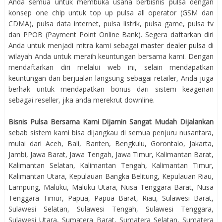
Anda semua untuk membuka usaha berbisnis pulsa dengan
konsep one chip untuk top up pulsa all operator (GSM dan
CDMA), pulsa data internet, pulsa listrik, pulsa game, pulsa tv
dan PPOB (Payment Point Online Bank). Segera daftarkan diri
Anda untuk menjadi mitra kami sebagai
master dealer pulsa
di
wilayah Anda untuk meraih keuntungan bersama kami. Dengan
mendaftarkan diri melalui web ini, selain mendapatkan
keuntungan dari berjualan langsung sebagai retailer, Anda juga
berhak untuk mendapatkan bonus dari sistem keagenan
sebagai reseller, jika anda merekrut downline.
Bisnis Pulsa Bersama Kami Dijamin Sangat Mudah Dijalankan
sebab sistem kami bisa dijangkau di semua penjuru nusantara,
mulai dari Aceh, Bali, Banten, Bengkulu, Gorontalo, Jakarta,
Jambi, Jawa Barat, Jawa Tengah, Jawa Timur, Kalimantan Barat,
Kalimantan Selatan, Kalimantan Tengah, Kalimantan Timur,
Kalimantan Utara, Kepulauan Bangka Belitung, Kepulauan Riau,
Lampung, Maluku, Maluku Utara, Nusa Tenggara Barat, Nusa
Tenggara Timur, Papua, Papua Barat, Riau, Sulawesi Barat,
Sulawesi Selatan, Sulawesi Tengah, Sulawesi Tenggara,
Sulawesi Utara, Sumatera Barat, Sumatera Selatan, Sumatera