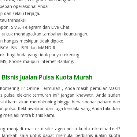
beban operasional Anda.
p dan selalu terjaga.
au transaksi.
epon, SMS, Telegram dan Live Chat.
an untuk mendapatkan tambahan keuntungan.
an hangus meskipun tidak dipake.
i BCA, BNI, BRI dan MANDIRI.
bank, bagi Anda yang tidak punya rekening.
 SMS, Phone maupun Internet Banking.
Bisnis Jualan Pulsa Kuota Murah
Komering Ilir Online Termurah , Anda masih pemula? Masih
 pulsa elektrik termurah ini? Jangan khawatir, Anda sudah
i sini kami akan membimbing hingga benar-benar paham dan
an pulsa. Kekhawatiran dan juga kendala yang Anda takutkan
g menjadi mitra bisnis kami.
g menjadi master dealer agen pulsa kuota nikireload.net?
langkah saja untuk dapat memulai berbisnis jualan kuota