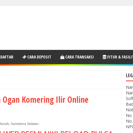
 DAFTAR
CARA DEPOSIT
CARA TRANSAKSI
FITUR & FASILI
LEG
Nam
Nam
 Ogan Komering Ilir Online
Sof
Bad
Not
No 
No.
Murah
,
Sumatera Selatan
NPW