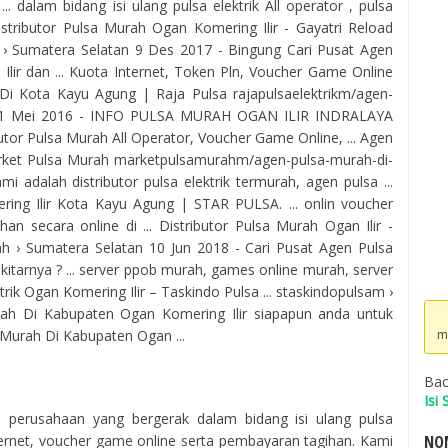
.. dalam bidang isi ulang pulsa elektrik All operator , pulsa
istributor Pulsa Murah Ogan Komering Ilir - Gayatri Reload
h › Sumatera Selatan 9 Des 2017 - Bingung Cari Pusat Agen
lir dan ... Kuota Internet, Token Pln, Voucher Game Online
Di Kota Kayu Agung | Raja Pulsa rajapulsaelektrikm/agen-
l 21 Mei 2016 - INFO PULSA MURAH OGAN ILIR INDRALAYA
tor Pulsa Murah All Operator, Voucher Game Online, ... Agen
rket Pulsa Murah marketpulsamurahm/agen-pulsa-murah-di-
 adalah distributor pulsa elektrik termurah, agen pulsa ...
ering Ilir Kota Kayu Agung | STAR PULSA. ... onlin voucher
 secara online di ... Distributor Pulsa Murah Ogan Ilir -
 › Sumatera Selatan 10 Jun 2018 - Cari Pusat Agen Pulsa
tarnya ? ... server ppob murah, games online murah, server
trik Ogan Komering Ilir – Taskindo Pulsa ... staskindopulsam ›
rah Di Kabupaten Ogan Komering Ilir siapapun anda untuk
m
sa Murah Di Kabupaten Ogan ...
Bac
Isi
h perusahaan yang bergerak dalam bidang isi ulang pulsa
NOM
ternet, voucher game online serta pembayaran tagihan. Kami