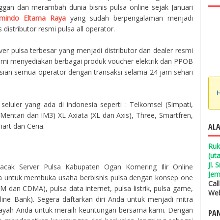
ggan dan merambah dunia bisnis pulsa online sejak Januari
mindo Eltama Raya
yang sudah berpengalaman menjadi
 distributor resmi pulsa all operator.
er pulsa terbesar yang menjadi distributor dan dealer resmi
 Kami menyediakan berbagai produk voucher elektrik dan PPOB
isian semua operator dengan transaksi selama 24 jam sehari
H
seluler yang ada di indonesia seperti : Telkomsel (Simpati,
entari dan IM3) XL Axiata (XL dan Axis), Three, Smartfren,
ALA
mart dan Ceria.
Ruk
(ut
Jl.
cak Server Pulsa Kabupaten Ogan Komering Ilir Online
Jem
 untuk membuka usaha berbisnis pulsa dengan konsep one
Cal
SM dan CDMA), pulsa data internet, pulsa listrik, pulsa game,
Web
ne Bank). Segera daftarkan diri Anda untuk menjadi mitra
layah Anda untuk meraih keuntungan bersama kami. Dengan
PAN