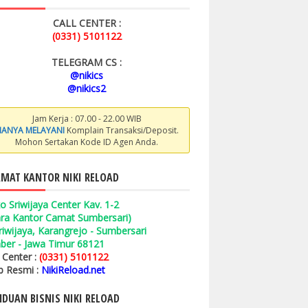
CALL CENTER :
(0331) 5101122
TELEGRAM CS :
@nikics
@nikics2
Jam Kerja : 07.00 - 22.00 WIB
ANYA MELAYANI
Komplain Transaksi/Deposit.
Mohon Sertakan Kode ID Agen Anda.
MAT KANTOR NIKI RELOAD
o Sriwijaya Center Kav. 1-2
ara Kantor Camat Sumbersari)
 Sriwijaya, Karangrejo - Sumbersari
ber - Jawa Timur 68121
l Center :
(0331) 5101122
 Resmi :
NikiReload.net
DUAN BISNIS NIKI RELOAD