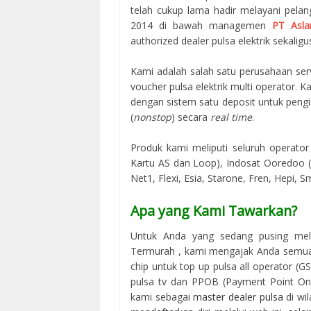
telah cukup lama hadir melayani pelan
2014 di bawah managemen
PT Asla
authorized dealer pulsa elektrik sekaligus
Kami adalah salah satu perusahaan serv
voucher pulsa elektrik multi operator.
dengan sistem satu deposit untuk peng
(
nonstop
) secara
real time
.
Produk kami meliputi seluruh operator 
Kartu AS dan Loop), Indosat Ooredoo (M
Net1, Flexi, Esia, Starone, Fren, Hepi, S
Apa yang Kami Tawarkan?
Untuk Anda yang sedang pusing mela
Termurah , kami mengajak Anda semua
chip untuk top up pulsa all operator (G
pulsa tv dan PPOB (Payment Point Onli
kami sebagai
master dealer pulsa
di wi