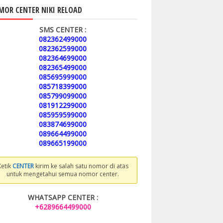
OR CENTER NIKI RELOAD
SMS CENTER :
082362499000
082362599000
082364699000
082365499000
085695999000
085718399000
085799099000
081912299000
085959599000
083874699000
089664499000
089665199000
Ketik
CENTER
kirim ke salah satu nomor di atas
untuk mengetahui semua nomor center.
WHATSAPP CENTER :
+6289664499000