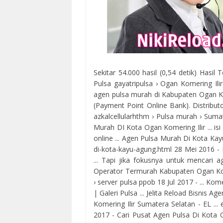
Sekitar 54.000 hasil (0,54 detik) Hasil
Pulsa gayatripulsa › Ogan Komering Ili
agen pulsa murah di Kabupaten Ogan K
(Payment Point Online Bank). Distrib
azkalcellularhthm › Pulsa murah › Suma
Murah DI Kota Ogan Komering Ilir ... isi
online ... Agen Pulsa Murah Di Kota K
di-kota-kayu-agung.html 28 Mei 2016 
... Tapi jika fokusnya untuk mencari ag
Operator Termurah Kabupaten Ogan Komerin
› server pulsa ppob 18 Jul 2017 - ... Ko
| Galeri Pulsa ... Jelita Reload Bisnis A
Komering Ilir Sumatera Selatan - EL ..
2017 - Cari Pusat Agen Pulsa Di Kota O