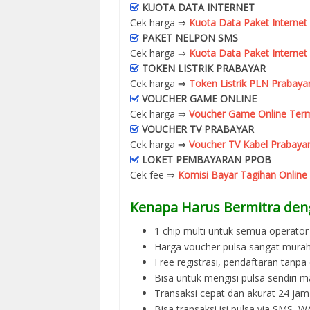
KUOTA DATA INTERNET
Cek harga ⇒
Kuota Data Paket Internet
PAKET NELPON SMS
Cek harga ⇒
Kuota Data Paket Internet
TOKEN LISTRIK PRABAYAR
Cek harga ⇒
Token Listrik PLN Prabaya
VOUCHER GAME ONLINE
Cek harga ⇒
Voucher Game Online Term
VOUCHER TV PRABAYAR
Cek harga ⇒
Voucher TV Kabel Prabayar
LOKET PEMBAYARAN PPOB
Cek fee ⇒
Komisi Bayar Tagihan Online
Kenapa Harus Bermitra den
1 chip multi untuk semua operator 
Harga voucher pulsa sangat murah
Free registrasi, pendaftaran tanpa
Bisa untuk mengisi pulsa sendiri m
Transaksi cepat dan akurat 24 jam
Bisa transaksi isi pulsa via SMS,