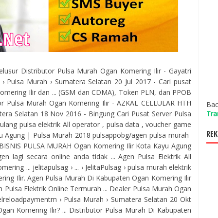
 Telusur Distributor Pulsa Murah Ogan Komering Ilir - Gayatri
r › Pulsa Murah › Sumatera Selatan 20 Jul 2017 - Cari pusat
omering Ilir dan ... (GSM dan CDMA), Token PLN, dan PPOB
utor Pulsa Murah Ogan Komering Ilir - AZKAL CELLULAR HTH
Bac
Tra
tera Selatan 18 Nov 2016 - Bingung Cari Pusat Server Pulsa
 ulang pulsa elektrik All operator , pulsa data , voucher game
REK
ayu Agung | Pulsa Murah 2018 pulsappobg/agen-pulsa-murah-
- BISNIS PULSA MURAH Ogan Komering Ilir Kota Kayu Agung
en lagi secara online anda tidak ... Agen Pulsa Elektrik All
g ... jelitapulsag › ... › JelitaPulsag › pulsa murah elektrik
mering Ilir. Agen Pulsa Murah Di Kabupaten Ogan Komering Ilir
gen Pulsa Elektrik Online Termurah ... Dealer Pulsa Murah Ogan
. elreloadpaymentm › Pulsa Murah › Sumatera Selatan 20 Okt
gan Komering Ilir? ... Distributor Pulsa Murah Di Kabupaten