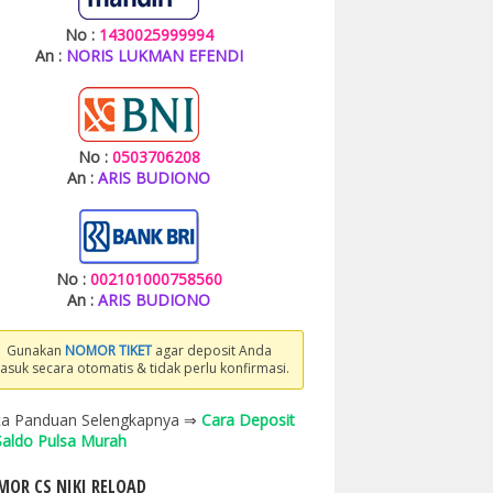
No :
1430025999994
An :
NORIS LUKMAN EFENDI
No :
0503706208
An :
ARIS BUDIONO
No :
002101000758560
An :
ARIS BUDIONO
Gunakan
NOMOR TIKET
agar deposit Anda
asuk secara otomatis & tidak perlu konfirmasi.
a Panduan Selengkapnya ⇒
Cara Deposit
 Saldo Pulsa Murah
OR CS NIKI RELOAD