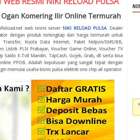
I WEB RESMI
NIKI RELOAD
PULSA
NOM
 Ogan Komering Ilir Online Termurah
kiReload.net web resmi server
NIKI RELOAD PULSA
. Dealer
ator
dengan produk terlengkap dan harga termurah untuk
 Transfer, Kuota Data Internet, Paket Nelpon/SMS/BB,
en Listrik PLN Prabayar, Voucher Game Online, Voucher TV
 Saldo E-Toll Mandiri, TapCash, Gojek, Grab, dll serta bisa
online PPOB. Adalah keputusan yang sangat tepat dengan
gin memulai usaha bisnis pulsa elektrik one chip all operator.