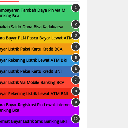
embayaran Tambah Daya Pln Via M
anking Bca
pakah Saldo Dana Bisa Kadaluarsa
ara Bayar PLN Pasca Bayar Lewat ATM
yar Listrik Pakai Kartu Kredit BCA
yar Rekening Listrik Lewat ATM BRI
yar Listrik Pakai Kartu Kredit BNI
yar Listrik Via Mobile Banking BCA
yar Rekening Listrik Lewat ATM BNI
ra Bayar Registrasi Pln Lewat Internet
anking Bca
rmat Bayar Listrik Sms Banking BRI