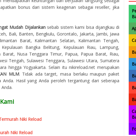
ain mendapatkan keuntungan dari berjualan langsung sebagai
apatkan bonus dari sistem keagenan sebagai reseller, jika
P
B
ngat Mudah Dijalankan
sebab sistem kami bisa dijangkau di
A
eh, Bali, Banten, Bengkulu, Gorontalo, Jakarta, Jambi, Jawa
C
imantan Barat, Kalimantan Selatan, Kalimantan Tengah,
, Kepulauan Bangka Belitung, Kepulauan Riau, Lampung,
Ba
 Barat, Nusa Tenggara Timur, Papua, Papua Barat, Riau,
awesi Tengah, Sulawesi Tenggara, Sulawesi Utara, Sumatera
Ba
ra hingga Yogyakarta. Selain itu nikireload.net merupakan
KAN MLM
. Tidak ada target, masa berlaku maupun paket
Ba
 Anda. Hasil yang Anda peroleh tergantung dari seberapa
a Anda.
Ba
Ba
 Kami
Ca
B
r Termurah Niki Reload
Fo
urah Niki Reload