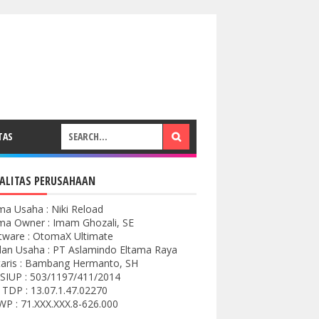
TAS
ALITAS PERUSAHAAN
a Usaha : Niki Reload
a Owner : Imam Ghozali, SE
tware : OtomaX Ultimate
an Usaha : PT Aslamindo Eltama Raya
aris : Bambang Hermanto, SH
SIUP : 503/1197/411/2014
 TDP : 13.07.1.47.02270
P : 71.XXX.XXX.8-626.000