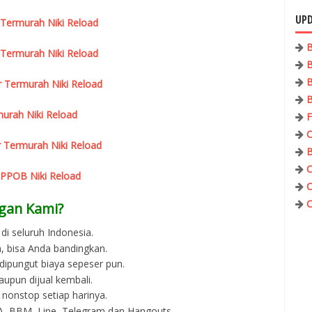
UPD
 Termurah Niki Reload
B
 Termurah Niki Reload
B
B
r Termurah Niki Reload
B
urah Niki Reload
F
C
 Termurah Niki Reload
B
C
 PPOB Niki Reload
C
C
gan Kami?
di seluruh Indonesia.
, bisa Anda bandingkan.
 dipungut biaya sepeser pun.
aupun dijual kembali.
 nonstop setiap harinya.
 WA, BBM, Line, Telegram dan Hangouts.