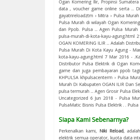
Ogan Komering Ilir, Propinsi Sumatera .
data , voucher game online serta ... D
gayatrireloadztm › Mitra › Pulsa Mura
Pulsa Murah di wilayah Ogan Komering I
dan Ppob. Pulsa ... Agen Pulsa Murah 
pulsa-murah-di-kota-kayu-agung.htm
OGAN KOMERING ILIR ... Adalah Distribu
Pulsa Murah Di Kota Kayu Agung - Ma
kota-kayu-agung.html 7 Mar 2016 - .Kami
Distributor Pulsa Elektrik di Ogan Kom
game dan juga pembayaran ppob tagihan
KHPULSA khpulsacenterm › Pulsa Murah
Murah Di Kabupaten OGAN ILIR Dan Seki
pulsa termurah ... Agen Grosir Pulsa Elek
Uncategorized 6 Jun 2018 - Pulsa Mu
PulsaMatic Bisnis Pulsa Elektrik . . Pul
Siapa Kami Sebenarnya?
Perkenalkan kami,
Niki Reload
, adala
elektrik semua operator, kuota data in