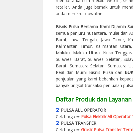
mendaftarkan diri melalui web ini, sel
retailer, Anda juga berhak untuk mend
anda merekrut downline.
Bisnis Pulsa Bersama Kami Dijamin Sa
semua penjuru nusantara, mulai dari Ac
Barat, Jawa Tengah, Jawa Timur, Kal
Kalimantan Timur, Kalimantan Utara
Maluku, Maluku Utara, Nusa Tenggara
Sulawesi Barat, Sulawesi Selatan, Sul
Barat, Sumatera Selatan, Sumatera Uta
Real dan Murni Bisnis Pulsa dan
BU
penjualan yang kami bebankan kepada
banyak tingkat transaksi penjualan puls
Daftar Produk dan Layanan
PULSA ALL OPERATOR
Cek harga ⇒
Pulsa Elektrik All Operato
PULSA TRANSFER
Cek harga ⇒
Grosir Pulsa Transfer Term