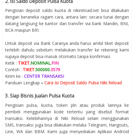
2. Isi Saldo Deposit Pulsa Kuota
Pengisian deposit saldo kuota di nikireload.net bisa dilakukan
dengan beraneka ragam cara, antara lain: secara tunai dengan
datang langsung ke kantor dan transfer via bank Mandiri, BNI,
BCA maupun BRI.
Untuk deposit via Bank Caranya anda harus ambil tiket deposit
terlebih dahulu sebelum melakukan transfer ke rekening kami
supaya deposit bisa masuk otomatis tanpa konfirmasi.
Ketik :
TIKET
.
NOMINAL
.
PIN
Contoh :
TIKET
.
500000
.
3579
Kirim ke :
CENTER TRANSAKSI
Panduan Lengkap »
Cara Isi Deposit Saldo Pulsa Niki Reload
3. Siap Bisnis Jualan Pulsa Kuota
Pengisian pulsa, kuota, token pln atau produk lainnya ke
pembeli menggunakan kode tertentu yang disebut format
transaksi. Kelebihannya di Niki Reload selain menggunakan
SMS, transaksi juga bisa dilakukan melalui Telegram, Hangouts,
Line, WA dan BBM. Kami juga menyediakan Aplikasi Android