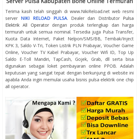
Server Pulsa Kabupaten Bone Online Termurah
Terima kasih telah singgah di www.NikiReload.net web resmi
server
NIKI RELOAD PULSA
. Dealer dan Distributor
Pulsa
Elektrik All Operator
dengan produk terlengkap dan harga
termurah untuk semua nominal. Tersedia juga Pulsa Transfer,
Kuota Data Internet, Paket Nelpon/SMS/BB, Tembak/Inject
KPK 3, Saldo V-Tri, Token Listrik PLN Prabayar, Voucher Game
Online, Voucher TV Kabel Prabayar, Voucher Wifi ID, Top Up
Saldo E-Toll Mandiri, TapCash, Gojek, Grab, dll serta bisa
digunakan sebagai loket pembayaran online PPOB. Adalah
keputusan yang sangat tepat dengan berkunjung di website ini
apabila Anda ingin memulai usaha bisnis pulsa elektrik one chip
all operator.