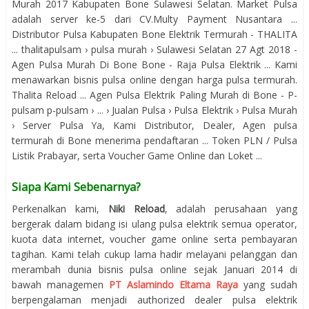
Murah 2017 Kabupaten Bone Sulawesi Selatan. Market Pulsa
adalah server ke-5 dari CV.Multy Payment Nusantara ...
Distributor Pulsa Kabupaten Bone Elektrik Termurah - THALITA
... thalitapulsam › pulsa murah › Sulawesi Selatan 27 Agt 2018 -
Agen Pulsa Murah Di Bone Bone - Raja Pulsa Elektrik ... Kami
menawarkan bisnis pulsa online dengan harga pulsa termurah.
Thalita Reload ... Agen Pulsa Elektrik Paling Murah di Bone - P-
pulsam p-pulsam › ... › Jualan Pulsa › Pulsa Elektrik › Pulsa Murah
› Server Pulsa Ya, Kami Distributor, Dealer, Agen pulsa
termurah di Bone menerima pendaftaran ... Token PLN / Pulsa
Listik Prabayar, serta Voucher Game Online dan Loket ...
Siapa Kami Sebenarnya?
Perkenalkan kami,
Niki Reload
, adalah perusahaan yang
bergerak dalam bidang isi ulang pulsa elektrik semua operator,
kuota data internet, voucher game online serta pembayaran
tagihan. Kami telah cukup lama hadir melayani pelanggan dan
merambah dunia bisnis pulsa online sejak Januari 2014 di
bawah managemen
PT Aslamindo Eltama Raya
yang sudah
berpengalaman menjadi authorized dealer pulsa elektrik