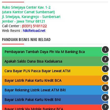
Ruko Sriwijaya Center Kav. 1-2
(utara Kantor Camat Sumbersari)
Jl. Sriwijaya, Karangrejo - Sumbersari
Jember - Jawa Timur 68121
Call Center :
(0331) 5101122
Web Resmi :
NikiReload.net
PANDUAN BISNIS NIKI RELOAD
Pembayaran Tambah Daya Pln Via M Banking Bca
Apakah Saldo Dana Bisa Kadaluarsa
Cara Bayar PLN Pasca Bayar Lewat ATM
Bayar Listrik Pakai Kartu Kredit BCA
Bayar Rekening Listrik Lewat ATM BRI
Bayar Listrik Pakai Kartu Kredit BNI
Bayar Listrik Via Mobile Banking BCA