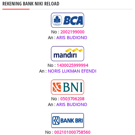
REKENING BANK NIKI RELOAD
No :
2002199000
An :
ARIS BUDIONO
No :
1430025999994
An :
NORIS LUKMAN EFENDI
No :
0503706208
An :
ARIS BUDIONO
No :
002101000758560