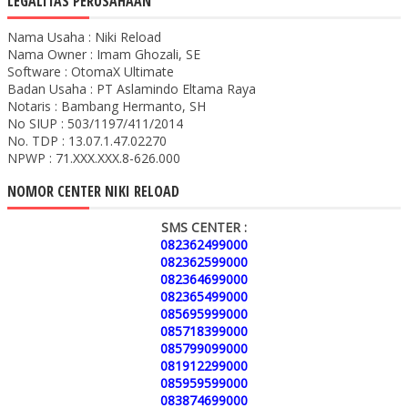
LEGALITAS PERUSAHAAN
Nama Usaha : Niki Reload
Nama Owner : Imam Ghozali, SE
Software : OtomaX Ultimate
Badan Usaha : PT Aslamindo Eltama Raya
Notaris : Bambang Hermanto, SH
No SIUP : 503/1197/411/2014
No. TDP : 13.07.1.47.02270
NPWP : 71.XXX.XXX.8-626.000
NOMOR CENTER NIKI RELOAD
SMS CENTER :
082362499000
082362599000
082364699000
082365499000
085695999000
085718399000
085799099000
081912299000
085959599000
083874699000