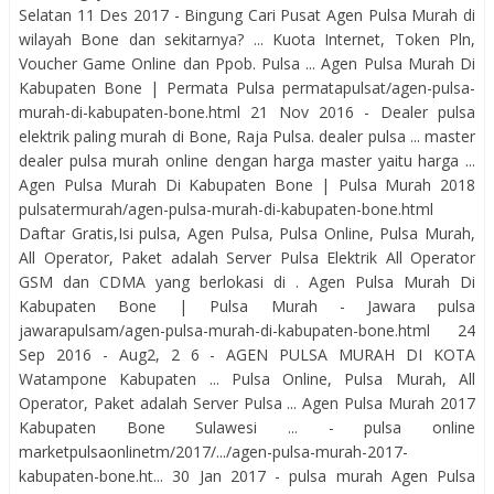
Selatan 11 Des 2017 - Bingung Cari Pusat Agen Pulsa Murah di
wilayah Bone dan sekitarnya? ... Kuota Internet, Token Pln,
Voucher Game Online dan Ppob. Pulsa ... Agen Pulsa Murah Di
Kabupaten Bone | Permata Pulsa permatapulsat/agen-pulsa-
murah-di-kabupaten-bone.html 21 Nov 2016 - Dealer pulsa
elektrik paling murah di Bone, Raja Pulsa. dealer pulsa ... master
dealer pulsa murah online dengan harga master yaitu harga ...
Agen Pulsa Murah Di Kabupaten Bone | Pulsa Murah 2018
pulsatermurah/agen-pulsa-murah-di-kabupaten-bone.html
Daftar Gratis,Isi pulsa, Agen Pulsa, Pulsa Online, Pulsa Murah,
All Operator, Paket adalah Server Pulsa Elektrik All Operator
GSM dan CDMA yang berlokasi di . Agen Pulsa Murah Di
Kabupaten Bone | Pulsa Murah - Jawara pulsa
jawarapulsam/agen-pulsa-murah-di-kabupaten-bone.html 24
Sep 2016 - Aug2, 2 6 - AGEN PULSA MURAH DI KOTA
Watampone Kabupaten ... Pulsa Online, Pulsa Murah, All
Operator, Paket adalah Server Pulsa ... Agen Pulsa Murah 2017
Kabupaten Bone Sulawesi ... - pulsa online
marketpulsaonlinetm/2017/.../agen-pulsa-murah-2017-
kabupaten-bone.ht... 30 Jan 2017 - pulsa murah Agen Pulsa