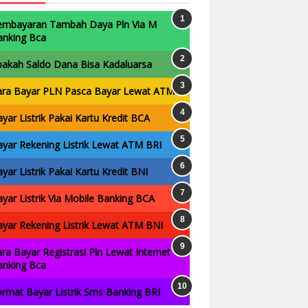
embayaran Tambah Daya Pln Via M
anking Bca
pakah Saldo Dana Bisa Kadaluarsa
ara Bayar PLN Pasca Bayar Lewat ATM
yar Listrik Pakai Kartu Kredit BCA
yar Rekening Listrik Lewat ATM BRI
yar Listrik Pakai Kartu Kredit BNI
yar Listrik Via Mobile Banking BCA
yar Rekening Listrik Lewat ATM BNI
ra Bayar Registrasi Pln Lewat Internet
anking Bca
rmat Bayar Listrik Sms Banking BRI