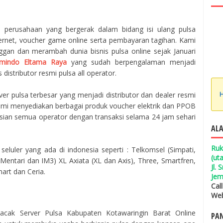
h perusahaan yang bergerak dalam bidang isi ulang pulsa
ternet, voucher game online serta pembayaran tagihan. Kami
ggan dan merambah dunia bisnis pulsa online sejak Januari
mindo Eltama Raya
yang sudah berpengalaman menjadi
 distributor resmi pulsa all operator.
H
er pulsa terbesar yang menjadi distributor dan dealer resmi
 Kami menyediakan berbagai produk voucher elektrik dan PPOB
isian semua operator dengan transaksi selama 24 jam sehari
ALA
Ruk
seluler yang ada di indonesia seperti : Telkomsel (Simpati,
(ut
entari dan IM3) XL Axiata (XL dan Axis), Three, Smartfren,
Jl.
mart dan Ceria.
Jem
Cal
Web
cak Server Pulsa Kabupaten Kotawaringin Barat Online
PAN