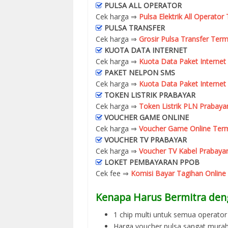
PULSA ALL OPERATOR
Cek harga ⇒
Pulsa Elektrik All Operato
PULSA TRANSFER
Cek harga ⇒
Grosir Pulsa Transfer Term
KUOTA DATA INTERNET
Cek harga ⇒
Kuota Data Paket Internet
PAKET NELPON SMS
Cek harga ⇒
Kuota Data Paket Internet
TOKEN LISTRIK PRABAYAR
Cek harga ⇒
Token Listrik PLN Prabaya
VOUCHER GAME ONLINE
Cek harga ⇒
Voucher Game Online Term
VOUCHER TV PRABAYAR
Cek harga ⇒
Voucher TV Kabel Prabayar
LOKET PEMBAYARAN PPOB
Cek fee ⇒
Komisi Bayar Tagihan Online
Kenapa Harus Bermitra den
1 chip multi untuk semua operator 
Harga voucher pulsa sangat murah