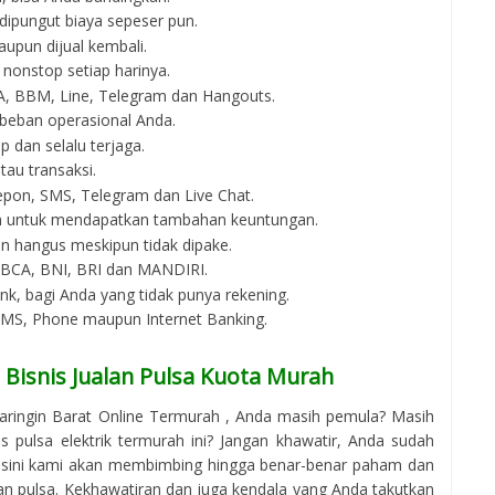
 dipungut biaya sepeser pun.
aupun dijual kembali.
 nonstop setiap harinya.
 WA, BBM, Line, Telegram dan Hangouts.
beban operasional Anda.
p dan selalu terjaga.
au transaksi.
epon, SMS, Telegram dan Live Chat.
an untuk mendapatkan tambahan keuntungan.
an hangus meskipun tidak dipake.
i BCA, BNI, BRI dan MANDIRI.
bank, bagi Anda yang tidak punya rekening.
 SMS, Phone maupun Internet Banking.
Bisnis Jualan Pulsa Kuota Murah
aringin Barat Online Termurah , Anda masih pemula? Masih
 pulsa elektrik termurah ini? Jangan khawatir, Anda sudah
i sini kami akan membimbing hingga benar-benar paham dan
an pulsa. Kekhawatiran dan juga kendala yang Anda takutkan