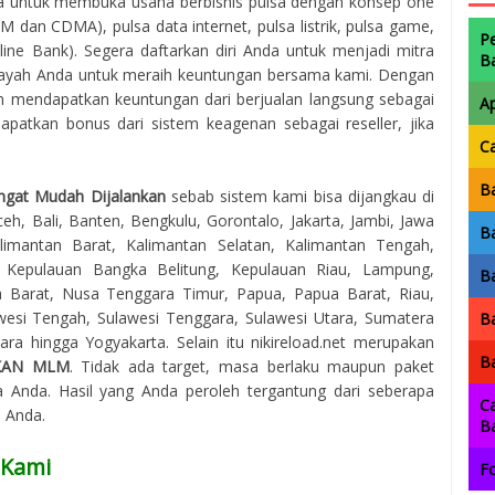
 untuk membuka usaha berbisnis pulsa dengan konsep one
SM dan CDMA), pulsa data internet, pulsa listrik, pulsa game,
P
ne Bank). Segera daftarkan diri Anda untuk menjadi mitra
B
layah Anda untuk meraih keuntungan bersama kami. Dengan
ain mendapatkan keuntungan dari berjualan langsung sebagai
A
apatkan bonus dari sistem keagenan sebagai reseller, jika
C
Ba
ngat Mudah Dijalankan
sebab sistem kami bisa dijangkau di
eh, Bali, Banten, Bengkulu, Gorontalo, Jakarta, Jambi, Jawa
Ba
imantan Barat, Kalimantan Selatan, Kalimantan Tengah,
, Kepulauan Bangka Belitung, Kepulauan Riau, Lampung,
Ba
 Barat, Nusa Tenggara Timur, Papua, Papua Barat, Riau,
awesi Tengah, Sulawesi Tenggara, Sulawesi Utara, Sumatera
Ba
ra hingga Yogyakarta. Selain itu nikireload.net merupakan
Ba
KAN MLM
. Tidak ada target, masa berlaku maupun paket
 Anda. Hasil yang Anda peroleh tergantung dari seberapa
Ca
a Anda.
B
 Kami
Fo