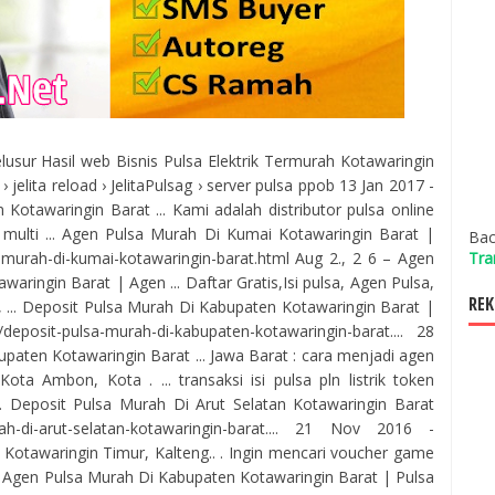
Telusur Hasil web Bisnis Pulsa Elektrik Termurah Kotawaringin
. › jelita reload › JelitaPulsag › server pulsa ppob 13 Jan 2017 -
otawaringin Barat ... Kami adalah distributor pulsa online
 multi ... Agen Pulsa Murah Di Kumai Kotawaringin Barat |
Bac
Tra
urah-di-kumai-kotawaringin-barat.html Aug 2., 2 6 – Agen
ringin Barat | Agen ... Daftar Gratis,Isi pulsa, Agen Pulsa,
REK
, ... Deposit Pulsa Murah Di Kabupaten Kotawaringin Barat |
osit-pulsa-murah-di-kabupaten-kotawaringin-barat.... 28
paten Kotawaringin Barat ... Jawa Barat : cara menjadi agen
ota Ambon, Kota . ... transaksi isi pulsa pln listrik token
. Deposit Pulsa Murah Di Arut Selatan Kotawaringin Barat
ah-di-arut-selatan-kotawaringin-barat.... 21 Nov 2016 -
Kotawaringin Timur, Kalteng.. . Ingin mencari voucher game
. Agen Pulsa Murah Di Kabupaten Kotawaringin Barat | Pulsa