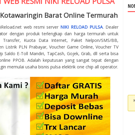
I WEB RESMI
NIKI RELOAD
PULSA
NOM
 Kotawaringin Barat Online Termurah
kiReload.net web resmi server
NIKI RELOAD PULSA
. Dealer
ator
dengan produk terlengkap dan harga termurah untuk
 Transfer, Kuota Data Internet, Paket Nelpon/SMS/BB,
en Listrik PLN Prabayar, Voucher Game Online, Voucher TV
 Saldo E-Toll Mandiri, TapCash, Gojek, Grab, dll serta bisa
online PPOB. Adalah keputusan yang sangat tepat dengan
gin memulai usaha bisnis pulsa elektrik one chip all operator.