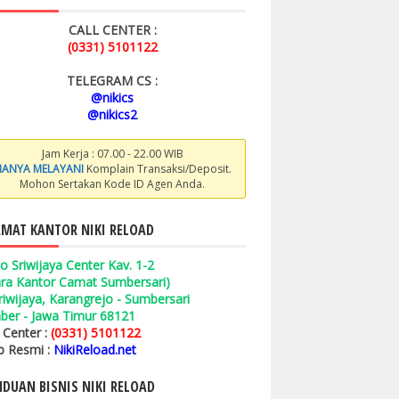
CALL CENTER :
(0331) 5101122
TELEGRAM CS :
@nikics
@nikics2
Jam Kerja : 07.00 - 22.00 WIB
ANYA MELAYANI
Komplain Transaksi/Deposit.
Mohon Sertakan Kode ID Agen Anda.
MAT KANTOR NIKI RELOAD
o Sriwijaya Center Kav. 1-2
ara Kantor Camat Sumbersari)
 Sriwijaya, Karangrejo - Sumbersari
ber - Jawa Timur 68121
l Center :
(0331) 5101122
 Resmi :
NikiReload.net
DUAN BISNIS NIKI RELOAD