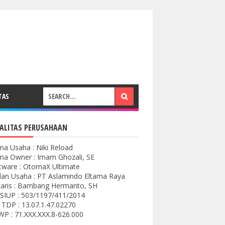
TAS
ALITAS PERUSAHAAN
a Usaha : Niki Reload
a Owner : Imam Ghozali, SE
tware : OtomaX Ultimate
an Usaha : PT Aslamindo Eltama Raya
aris : Bambang Hermanto, SH
SIUP : 503/1197/411/2014
 TDP : 13.07.1.47.02270
P : 71.XXX.XXX.8-626.000