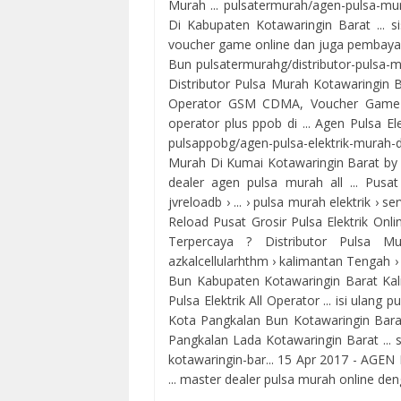
Murah ... pulsatermurah/agen-pulsa-mu
Di Kabupaten Kotawaringin Barat ... si
voucher game online dan juga pembayara
Bun pulsatermurahg/distributor-pulsa-mu
Distributor Pulsa Murah Kotawaringin Ba
Operator GSM CDMA, Voucher Game Onl
operator plus ppob di ... Agen Pulsa E
pulsappobg/agen-pulsa-elektrik-murah-
Murah Di Kumai Kotawaringin Barat by 
dealer agen pulsa murah all ... Pusat
jvreloadb › ... › pulsa murah elektrik ›
Reload Pusat Grosir Pulsa Elektrik On
Terpercaya ? Distributor Pulsa
azkalcellularhthm › kalimantan Tengah ›
Bun Kabupaten Kotawaringin Barat Kalim
Pulsa Elektrik All Operator ... isi ulang p
Kota Pangkalan Bun Kotawaringin Barat
Pangkalan Lada Kotawaringin Barat ... 
kotawaringin-bar... 15 Apr 2017 - AGE
... master dealer pulsa murah online den