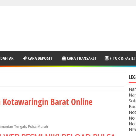
 DAFTAR
CARA DEPOSIT
CARA TRANSAKSI
FITUR & FASILI
LEG
Nam
Nam
 Kotawaringin Barat Online
Sof
Bad
Not
No 
No.
limantan Tengah
,
Pulsa Murah
NPW