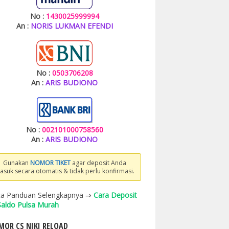
No :
1430025999994
An :
NORIS LUKMAN EFENDI
No :
0503706208
An :
ARIS BUDIONO
No :
002101000758560
An :
ARIS BUDIONO
Gunakan
NOMOR TIKET
agar deposit Anda
asuk secara otomatis & tidak perlu konfirmasi.
a Panduan Selengkapnya ⇒
Cara Deposit
 Saldo Pulsa Murah
OR CS NIKI RELOAD