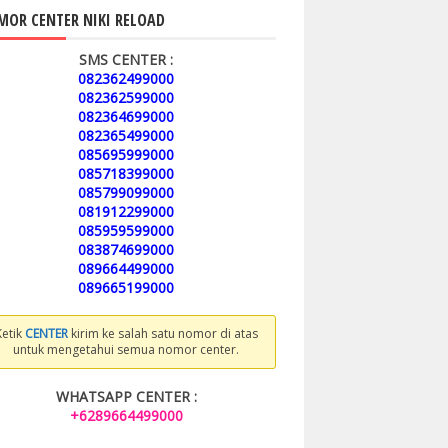
OR CENTER NIKI RELOAD
SMS CENTER :
082362499000
082362599000
082364699000
082365499000
085695999000
085718399000
085799099000
081912299000
085959599000
083874699000
089664499000
089665199000
Ketik
CENTER
kirim ke salah satu nomor di atas
untuk mengetahui semua nomor center.
WHATSAPP CENTER :
+6289664499000