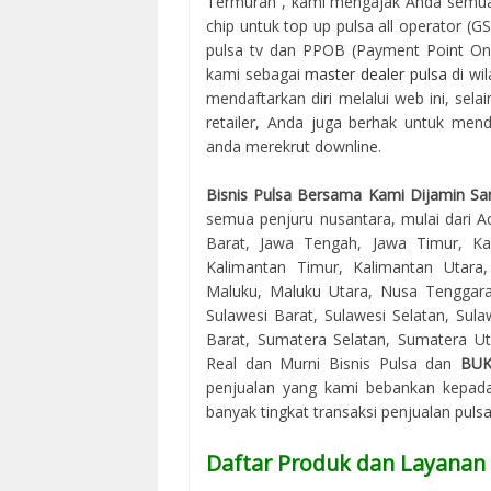
Termurah , kami mengajak Anda semua
chip untuk top up pulsa all operator (G
pulsa tv dan PPOB (Payment Point Onli
kami sebagai
master dealer pulsa
di wi
mendaftarkan diri melalui web ini, sel
retailer, Anda juga berhak untuk mend
anda merekrut downline.
Bisnis Pulsa Bersama Kami Dijamin Sa
semua penjuru nusantara, mulai dari Ac
Barat, Jawa Tengah, Jawa Timur, Kal
Kalimantan Timur, Kalimantan Utara
Maluku, Maluku Utara, Nusa Tenggara
Sulawesi Barat, Sulawesi Selatan, Sul
Barat, Sumatera Selatan, Sumatera Uta
Real dan Murni Bisnis Pulsa dan
BU
penjualan yang kami bebankan kepada
banyak tingkat transaksi penjualan puls
Daftar Produk dan Layanan