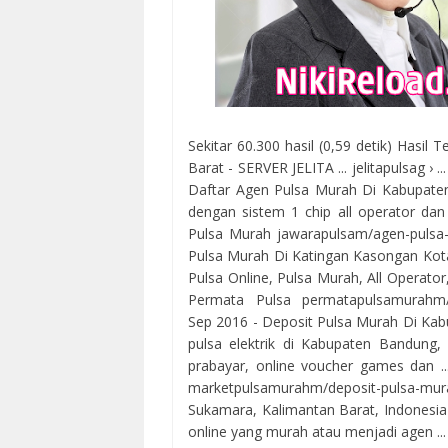
Sekitar 60.300 hasil (0,59 detik) Hasil 
Barat - SERVER JELITA ... jelitapulsag › ..
Daftar Agen Pulsa Murah Di Kabupaten K
dengan sistem 1 chip all operator dan
Pulsa Murah jawarapulsam/agen-pulsa-m
Pulsa Murah Di Katingan Kasongan Kotawa
Pulsa Online, Pulsa Murah, All Operator
Permata Pulsa permatapulsamurahm/dep
Sep 2016 - Deposit Pulsa Murah Di Kabu
pulsa elektrik di Kabupaten Bandung, K
prabayar, online voucher games dan ..
marketpulsamurahm/deposit-pulsa-mur
Sukamara, Kalimantan Barat, Indonesia 
online yang murah atau menjadi agen ..