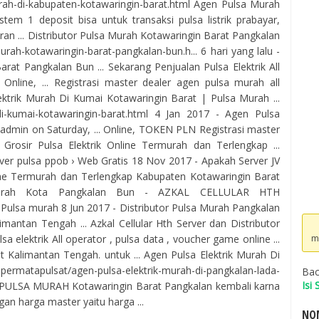
rah-di-kabupaten-kotawaringin-barat.html Agen Pulsa Murah
stem 1 deposit bisa untuk transaksi pulsa listrik prabayar,
n ... Distributor Pulsa Murah Kotawaringin Barat Pangkalan
rah-kotawaringin-barat-pangkalan-bun.h... 6 hari yang lalu -
rat Pangkalan Bun ... Sekarang Penjualan Pulsa Elektrik All
ine, ... Registrasi master dealer agen pulsa murah all
lektrik Murah Di Kumai Kotawaringin Barat | Pulsa Murah ...
di-kumai-kotawaringin-barat.html 4 Jan 2017 - Agen Pulsa
admin on Saturday, ... Online, TOKEN PLN Registrasi master
 Grosir Pulsa Elektrik Online Termurah dan Terlengkap ...
 server pulsa ppob › Web Gratis 18 Nov 2017 - Apakah Server JV
line Termurah dan Terlengkap Kabupaten Kotawaringin Barat
 Murah Kota Pangkalan Bun - AZKAL CELLULAR HTH
 Pulsa murah 8 Jun 2017 - Distributor Pulsa Murah Pangkalan
antan Tengah ... Azkal Cellular Hth Server dan Distributor
m
ulsa elektrik All operator , pulsa data , voucher game online ...
 Kalimantan Tengah. untuk ... Agen Pulsa Elektrik Murah Di
spermatapulsat/agen-pulsa-elektrik-murah-di-pangkalan-lada-
Bac
Isi
N PULSA MURAH Kotawaringin Barat Pangkalan kembali karna
gan harga master yaitu harga ...
NOM