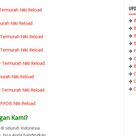
UPD
r Termurah Niki Reload
B
urah Niki Reload
B
B
 Termurah Niki Reload
B
 Termurah Niki Reload
F
C
r Termurah Niki Reload
B
C
urah Niki Reload
C
C
 Termurah Niki Reload
 PPOB Niki Reload
gan Kami?
di seluruh Indonesia.
, bisa Anda bandingkan.