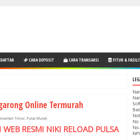
 DAFTAR
CARA DEPOSIT
CARA TRANSAKSI
FITUR & FASILI
LEG
Nam
Nam
ggarong Online Termurah
Sof
Bad
Not
limantan Timur
,
Pulsa Murah
No 
I WEB RESMI
NIKI RELOAD
PULSA
No.
NPW