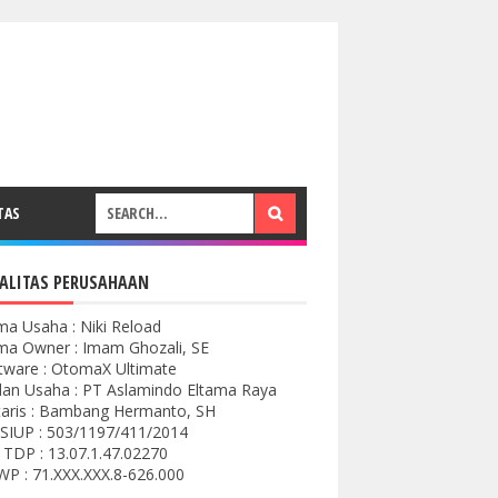
TAS
ALITAS PERUSAHAAN
a Usaha : Niki Reload
a Owner : Imam Ghozali, SE
tware : OtomaX Ultimate
an Usaha : PT Aslamindo Eltama Raya
aris : Bambang Hermanto, SH
SIUP : 503/1197/411/2014
 TDP : 13.07.1.47.02270
P : 71.XXX.XXX.8-626.000