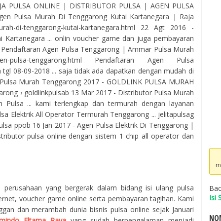
A PULSA ONLINE | DISTRIBUTOR PULSA | AGEN PULSA
n Pulsa Murah Di Tenggarong Kutai Kartanegara | Raja
murah-di-tenggarong-kutai-kartanegara.html 22 Agt 2016 -
 Kartanegara ... onlin voucher game dan juga pembayaran
 ... Pendaftaran Agen Pulsa Tenggarong | Ammar Pulsa Murah
-agen-pulsa-tenggarong.html Pendaftaran Agen Pulsa
gl 08-09-2018 ... saja tidak ada dapatkan dengan mudah di
en Pulsa Murah Tenggarong 2017 - GOLDLINK PULSA MURAH
nggarong › goldlinkpulsab 13 Mar 2017 - Distributor Pulsa Murah
Pulsa ... kami terlengkap dan termurah dengan layanan
ulsa Elektrik All Operator Termurah Tenggarong ... jelitapulsag
ver pulsa ppob 16 Jan 2017 - Agen Pulsa Elektrik Di Tenggarong |
ributor pulsa online dengan sistem 1 chip all operator dan
m
h perusahaan yang bergerak dalam bidang isi ulang pulsa
Bac
Isi
ternet, voucher game online serta pembayaran tagihan. Kami
ggan dan merambah dunia bisnis pulsa online sejak Januari
NOM
mindo Eltama Raya
yang sudah berpengalaman menjadi