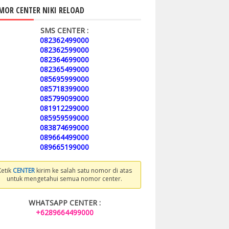
OR CENTER NIKI RELOAD
SMS CENTER :
082362499000
082362599000
082364699000
082365499000
085695999000
085718399000
085799099000
081912299000
085959599000
083874699000
089664499000
089665199000
Ketik
CENTER
kirim ke salah satu nomor di atas
untuk mengetahui semua nomor center.
WHATSAPP CENTER :
+6289664499000