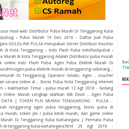
Telusur Hasil web Distributor Pulsa Murah Di Tenggarong Kutai
orpulsag › Pulsa Murah 19 Des 2016 - Daftar Jual Pulsa
gara GOLDLINK PULSA merupakan Server Distribusi Voucher
ah di Kota Tenggarong – Indo Flash Pulsa indoflashpulsat ›
sa Murah di Kota Tenggarong Adalah Distributor pulsa murah
Bac
trik online Indo Flash Pulsa. Agen Pulsa Elektrik Murah Di
Tra
hm/agen-pulsa-elektrik-murah-di-tenggarong-seberang....
ermurah Di Tenggarong; Operator Seluler, Agen ... voucher
REK
secara online di ... Bisnis Pulsa Kota Tenggarong Internet
m › Kalimantan Timur › pulsa murah 12 Agt 2018 - Sedang
Online Murah Lengkap silahkan Klik Disini ... Agen Pulsa
KET DATA | TOKEN PLN MURAH TENGGARONG - PULSA ...
murah tenggarong agen pulsa tenggarong, bisnis pulsa di
ata murah, token pln / pulsa listrik murah, dan game online
a Murah Di Tenggarong Kutai Kartanegara | Permata Pulsa
h-di-tenggarong-kutai-kartanegara.html 29 Agt 2016 -