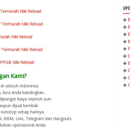
UPD
 Termurah Niki Reload
B
r Termurah Niki Reload
B
B
urah Niki Reload
B
F
 Termurah Niki Reload
C
 PPOB Niki Reload
B
C
gan Kami?
C
C
di seluruh Indonesia.
, bisa Anda bandingkan.
 dipungut biaya sepeser pun.
aupun dijual kembali.
 nonstop setiap harinya.
 WA, BBM, Line, Telegram dan Hangouts.
beban operasional Anda.