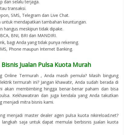
p dan selalu terjaga.
au transaksi.
epon, SMS, Telegram dan Live Chat.
an untuk mendapatkan tambahan keuntungan.
an hangus meskipun tidak dipake.
i BCA, BNI, BRI dan MANDIRI.
bank, bagi Anda yang tidak punya rekening.
 SMS, Phone maupun Internet Banking.
Bisnis Jualan Pulsa Kuota Murah
ng Online Termurah , Anda masih pemula? Masih bingung
ektrik termurah ini? Jangan khawatir, Anda sudah berada di
ami akan membimbing hingga benar-benar paham dan bisa
pulsa. Kekhawatiran dan juga kendala yang Anda takutkan
g menjadi mitra bisnis kami.
g menjadi master dealer agen pulsa kuota nikireload.net?
langkah saja untuk dapat memulai berbisnis jualan kuota