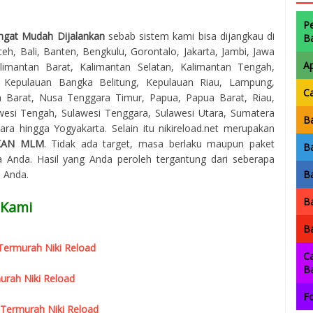
P
ngat Mudah Dijalankan
sebab sistem kami bisa dijangkau di
B
eh, Bali, Banten, Bengkulu, Gorontalo, Jakarta, Jambi, Jawa
A
imantan Barat, Kalimantan Selatan, Kalimantan Tengah,
, Kepulauan Bangka Belitung, Kepulauan Riau, Lampung,
C
 Barat, Nusa Tenggara Timur, Papua, Papua Barat, Riau,
awesi Tengah, Sulawesi Tenggara, Sulawesi Utara, Sumatera
Ba
ra hingga Yogyakarta. Selain itu nikireload.net merupakan
KAN MLM
. Tidak ada target, masa berlaku maupun paket
Ba
 Anda. Hasil yang Anda peroleh tergantung dari seberapa
a Anda.
Ba
Ba
 Kami
Ba
r Termurah Niki Reload
Ca
B
urah Niki Reload
Fo
 Termurah Niki Reload