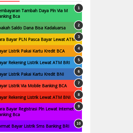
embayaran Tambah Daya Pln Via M
anking Bca
pakah Saldo Dana Bisa Kadaluarsa
ara Bayar PLN Pasca Bayar Lewat ATM
yar Listrik Pakai Kartu Kredit BCA
yar Rekening Listrik Lewat ATM BRI
yar Listrik Pakai Kartu Kredit BNI
yar Listrik Via Mobile Banking BCA
yar Rekening Listrik Lewat ATM BNI
ra Bayar Registrasi Pln Lewat Internet
anking Bca
rmat Bayar Listrik Sms Banking BRI