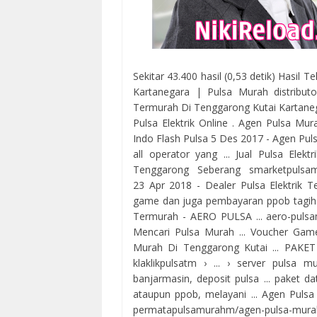
Sekitar 43.400 hasil (0,53 detik) Hasil 
Kartanegara | Pulsa Murah distribut
Termurah Di Tenggarong Kutai Kartane
Pulsa Elektrik Online . Agen Pulsa Mur
Indo Flash Pulsa 5 Des 2017 - Agen Pul
all operator yang ... Jual Pulsa Elek
Tenggarong Seberang smarketpulsamura
23 Apr 2018 - Dealer Pulsa Elektrik T
game dan juga pembayaran ppob tagihan 
Termurah - AERO PULSA ... aero-pulsa
Mencari Pulsa Murah ... Voucher Game 
Murah Di Tenggarong Kutai ... PA
klaklikpulsatm › ... › server pulsa 
banjarmasin, deposit pulsa ... paket d
ataupun ppob, melayani ... Agen Puls
permatapulsamurahm/agen-pulsa-mura