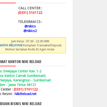
CALL CENTER :
(0331) 5101122
TELEGRAM CS :
@nikics
@nikics2
Jam Kerja : 07.00 - 22.00 WIB
ANYA MELAYANI
Komplain Transaksi/Deposit.
Mohon Sertakan Kode ID Agen Anda.
MAT KANTOR NIKI RELOAD
o Sriwijaya Center Kav. 1-2
ara Kantor Camat Sumbersari)
 Sriwijaya, Karangrejo - Sumbersari
ber - Jawa Timur 68121
l Center :
(0331) 5101122
 Resmi :
NikiReload.net
DUAN BISNIS NIKI RELOAD