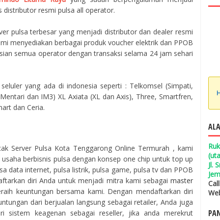
 distributor resmi pulsa all operator.
er pulsa terbesar yang menjadi distributor dan dealer resmi
 Kami menyediakan berbagai produk voucher elektrik dan PPOB
isian semua operator dengan transaksi selama 24 jam sehari
seluler yang ada di indonesia seperti : Telkomsel (Simpati,
H
entari dan IM3) XL Axiata (XL dan Axis), Three, Smartfren,
mart dan Ceria.
ALA
Ruk
ak Server Pulsa Kota Tenggarong Online Termurah , kami
(ut
aha berbisnis pulsa dengan konsep one chip untuk top up
Jl.
a data internet, pulsa listrik, pulsa game, pulsa tv dan PPOB
Jem
aftarkan diri Anda untuk menjadi mitra kami sebagai
master
Cal
raih keuntungan bersama kami. Dengan mendaftarkan diri
Web
ntungan dari berjualan langsung sebagai retailer, Anda juga
PAN
 sistem keagenan sebagai reseller, jika anda merekrut