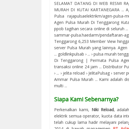
SELAMAT DATANG DI WEB RESMI RAJ
MURAH DI KUTAI KARTANEGARA ... Age
Pulsa rajapulsaelektrikm/agen-pulsa-
Agen Pulsa Murah Di Tenggarong Kutai
ppob tagihan secara online di seluruh
sammar-pulsa.haedarm/pendaftaran
Tenggarong 6,253 Member View hingga t
server Pulsa Murah yang lainnya. Ag
... goldlinkpulsab › ... › pulsa murah te
Di Tenggarong | Permata Pulsa Agen 
transaksi online 24 jam ... Distributor P
› ... › jelita reload › JelitaPulsag › ser
Ammar Pulsa Murah ... Kami adalah dist
multi ...
Siapa Kami Sebenarnya?
Perkenalkan kami,
Niki Reload
, adala
elektrik semua operator, kuota data in
telah cukup lama hadir melayani pelan
2014 di bawah managemen
PT Asla