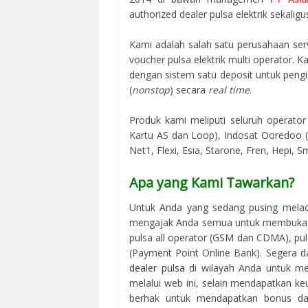
authorized dealer pulsa elektrik sekaligus
Kami adalah salah satu perusahaan serv
voucher pulsa elektrik multi operator.
dengan sistem satu deposit untuk peng
(
nonstop
) secara
real time
.
Produk kami meliputi seluruh operator 
Kartu AS dan Loop), Indosat Ooredoo (M
Net1, Flexi, Esia, Starone, Fren, Hepi, S
Apa yang Kami Tawarkan?
Untuk Anda yang sedang pusing melac
mengajak Anda semua untuk membuka us
pulsa all operator (GSM dan CDMA), puls
(Payment Point Online Bank). Segera d
dealer pulsa
di wilayah Anda untuk me
melalui web ini, selain mendapatkan keu
berhak untuk mendapatkan bonus dari