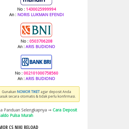
No :
1430025999994
An :
NORIS LUKMAN EFENDI
No :
0503706208
An :
ARIS BUDIONO
No :
002101000758560
An :
ARIS BUDIONO
Gunakan
NOMOR TIKET
agar deposit Anda
asuk secara otomatis & tidak perlu konfirmasi.
a Panduan Selengkapnya ⇒
Cara Deposit
 Saldo Pulsa Murah
OR CS NIKI RELOAD