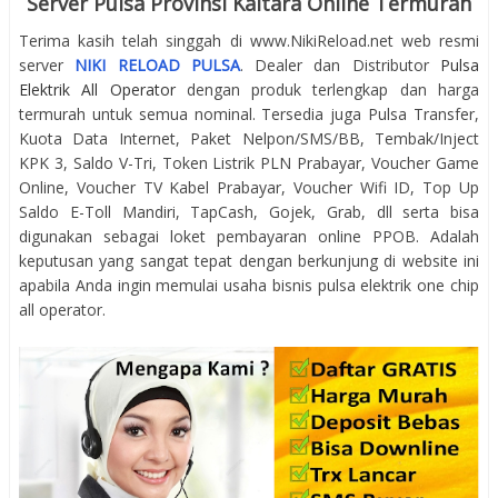
Server Pulsa Provinsi Kaltara Online Termurah
Terima kasih telah singgah di www.NikiReload.net web resmi
server
NIKI RELOAD PULSA
. Dealer dan Distributor
Pulsa
Elektrik All Operator
dengan produk terlengkap dan harga
termurah untuk semua nominal. Tersedia juga Pulsa Transfer,
Kuota Data Internet, Paket Nelpon/SMS/BB, Tembak/Inject
KPK 3, Saldo V-Tri, Token Listrik PLN Prabayar, Voucher Game
Online, Voucher TV Kabel Prabayar, Voucher Wifi ID, Top Up
Saldo E-Toll Mandiri, TapCash, Gojek, Grab, dll serta bisa
digunakan sebagai loket pembayaran online PPOB. Adalah
keputusan yang sangat tepat dengan berkunjung di website ini
apabila Anda ingin memulai usaha bisnis pulsa elektrik one chip
all operator.