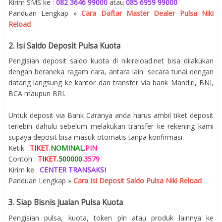
Kirim SMS ke :
082 3646 99000
atau
085 6959 99000
Panduan Lengkap »
Cara Daftar Master Dealer Pulsa Niki
Reload
2. Isi Saldo Deposit Pulsa Kuota
Pengisian deposit saldo kuota di nikireload.net bisa dilakukan
dengan beraneka ragam cara, antara lain: secara tunai dengan
datang langsung ke kantor dan transfer via bank Mandiri, BNI,
BCA maupun BRI.
Untuk deposit via Bank Caranya anda harus ambil tiket deposit
terlebih dahulu sebelum melakukan transfer ke rekening kami
supaya deposit bisa masuk otomatis tanpa konfirmasi.
Ketik :
TIKET
.
NOMINAL
.
PIN
Contoh :
TIKET
.
500000
.
3579
Kirim ke :
CENTER TRANSAKSI
Panduan Lengkap »
Cara Isi Deposit Saldo Pulsa Niki Reload
3. Siap Bisnis Jualan Pulsa Kuota
Pengisian pulsa, kuota, token pln atau produk lainnya ke