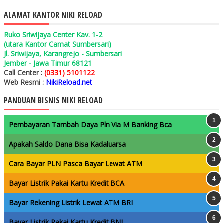
ALAMAT KANTOR NIKI RELOAD
Ruko Sriwijaya Center Kav. 1-2
(utara Kantor Camat Sumbersari)
Jl. Sriwijaya, Karangrejo - Sumbersari
Jember - Jawa Timur 68121
Call Center :
(0331) 5101122
Web Resmi :
NikiReload.net
PANDUAN BISNIS NIKI RELOAD
Pembayaran Tambah Daya Pln Via M Banking Bca
Apakah Saldo Dana Bisa Kadaluarsa
Cara Bayar PLN Pasca Bayar Lewat ATM
Bayar Listrik Pakai Kartu Kredit BCA
Bayar Rekening Listrik Lewat ATM BRI
Bayar Listrik Pakai Kartu Kredit BNI