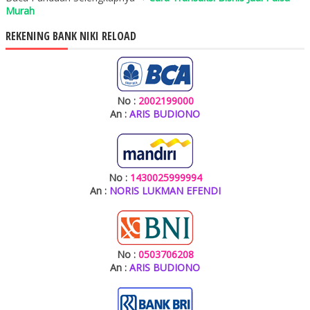
Murah
REKENING BANK NIKI RELOAD
No :
2002199000
An :
ARIS BUDIONO
No :
1430025999994
An :
NORIS LUKMAN EFENDI
No :
0503706208
An :
ARIS BUDIONO