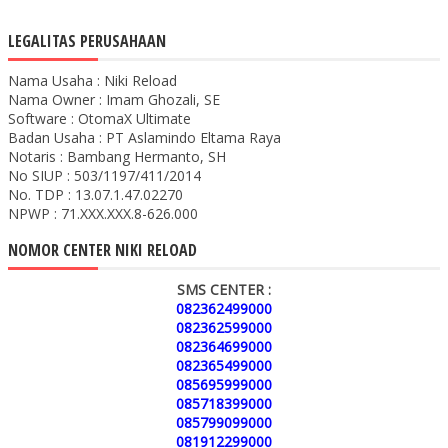
LEGALITAS PERUSAHAAN
Nama Usaha : Niki Reload
Nama Owner : Imam Ghozali, SE
Software : OtomaX Ultimate
Badan Usaha : PT Aslamindo Eltama Raya
Notaris : Bambang Hermanto, SH
No SIUP : 503/1197/411/2014
No. TDP : 13.07.1.47.02270
NPWP : 71.XXX.XXX.8-626.000
NOMOR CENTER NIKI RELOAD
SMS CENTER :
082362499000
082362599000
082364699000
082365499000
085695999000
085718399000
085799099000
081912299000