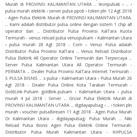
Murah di PROVINSI KALIMANTAN UTARA ... leonpulsab › ... ›
pulsa murah elektrik › server pulsa ppob › token pln 12 Agt 2018
- Agen Pulsa Elektrik Murah di PROVINSI KALIMANTAN UTARA.
... Kami adalah distributor pulsa online dengan sistem 1 chip all
operator dan ... Distributor Pulsa Provinsi KalTara Kuota
Termurah - venus reload pulsa venuspulsam › Kalimantan Utara
› pulsa murah 28 Agt 2018 - Com – Venus Pulsa adalah
Distributor Pulsa Provinsi KalTara ... Venus Reload Distributor
Pulsa Elektrik All Operator Online Termurah dan Terpercaya ...
Server Pulsa Kalimantan Utara All Operator Termurah -
PERMATA ... Dealer Pulsa Provinsi KalTara Internet Termurah -
S PULSA BISNIS ... s-pulsa › Kalimantan Utara › Pulsa Murah 26
Agt 2018 - Dealer Pulsa Online Kota Tarakan Termurah -
GoldLink-Pulsam goldlink-pulsam › Kalimantan Utara › pulsa
murah 4 Jul 2018 - Server ... Grosir Pulsa Elektrik Murah di
PROVINSI KALIMANTAN UTARA ... digdayapulsag › ... › token pln
murah › voucher pulsaBireuen 11 Agt 2018 - Agen Pulsa Murah
Di Kalimantan Utara - digdayapulsag- Pulsa Murah ... Niki
Reload Pulsa Bisnis Agen Pulsa Elektrik Online Termurah.
Distributor Pulsa Murah Kalimantan Utara - KHPULSA