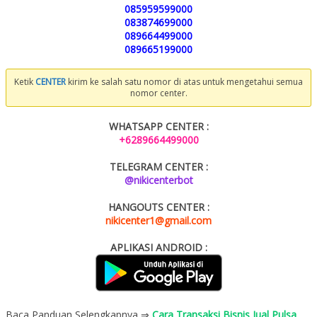
085959599000
083874699000
089664499000
089665199000
Ketik
CENTER
kirim ke salah satu nomor di atas untuk mengetahui semua
nomor center.
WHATSAPP CENTER :
+6289664499000
TELEGRAM CENTER :
@nikicenterbot
HANGOUTS CENTER :
nikicenter1@gmail.com
APLIKASI ANDROID :
Baca Panduan Selengkapnya ⇒
Cara Transaksi Bisnis Jual Pulsa