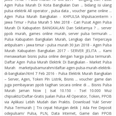
Agen Pulsa Murah Di Kota Bangkalan Dan ... bidang isi ulang
pulsa elektrik All operator , pulsa data , voucher game online ...
Agen Pulsa Murah Bangkalan - KHPULSA khpulsacenterm ›
Jawa Timur › Pulsa Murah 5 Mei 2018 - Cari Pusat Agen Pulsa
Murah Di Kabupaten BANGKALAN Dan Sekitarnya ? ... server
ppob murah, games online murah, server pulsa termurah ...
Pulsa Kabupaten Bangkalan Murah, Lengkap dan Terpercaya
anbpulsam › jawa timur › pulsa murah 30 Jun 2018 - Agen Pulsa
Murah Kabupaten Bangkalan 2017 - SERVER JELITA ... Kami
menawarkan bisnis pulsa online dengan harga pulsa termurah.
Daftar Agen Pulsa Murah Elektrik Di Bangkalan - Market Pulsa
Murah marketpulsamurahm/daftar-agen-pulsa-murah-elektrik-
di-bangkalan.html 7 Feb 2016 - Pulsa Elektrik Murah Bangkalan
– Server, Agen, Token Pln Listrik, Bisnis ... voucher game dan
juga pembayaran ppob tagihan secara online di ... Bisnis Pulsa
Murah Jaman Now | Isat 10.150 - Tsel 10.000 Wuz‎
chipsaktiz/Daftar-Gratis‎ Jualan Pulsa All Operator, Token, PPOB
via Aplikasi Lebih Mudah dan Praktis. Download Yuk! Server
Pulsa Termurah | Trx cepat hitungan detik | Ada Fee Deposit‎
odepulsam/‎ Pulsa, PLN, Data Internet, Game dan PPOB