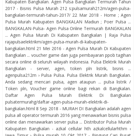
Kabupaten Bangkalan. Agen Pulsa Bangkalan Termurah Tahun
2017 - Bisnis Pulsa Murah 212 s:pulsamurah212m/agen-pulsa-
bangkalan-termurah-tahun-2017/ 22 Mar 2018 - Home ; Agen
Pulsa Murah Kabupaten BANGKALAN Madiun ; Poer Pulsa ...
BANGKALAN-Pulsa- Agen Pulsa Online Termurah BANGKALAN
... Agen Pulsa Murah Di Kabupaten Bangkalan | Raja Pulsa
rajapulsaelektrikm/agen-pulsa-murah-di-kabupaten-
bangkalan.html 21 Mei 2016 - Agen Pulsa Murah Di Kabupaten
Bangkalan ... voucher game dan juga pembayaran ppob tagihan
secara online di seluruh wilayah indonesia. Pulsa Elektrik Murah
Bangkalan - server, agen, token pln listrik, bisnis ...
agenpulsa212m › Pulsa Pulsa. Pulsa Elektrik Murah Bangkalan.
Anda sedang mencari pulsa, agen ataupun ... pulsa listrik /
Token pln, Voucher game online bagi rekan di Bangkalan.
Daftar Agen Pulsa Murah Elektrik Di Bangkalan
pulsatermurahg/daftar-agen-pulsa-murah-elektrik-di-
bangkalan.html 8 Sep 2018 - MURAH DI Bangkalan adalah agen
pulsa all operator termurah 2016 yang menawarkan bisnis pulsa
online dan menawarkan server pulsa ... Distributor Pulsa Murah
Kabupaten Bangkalan - azkal cellular hth azkalcellularhthm ›
Jawa Timur › Pulsa murah 10 Okt 2017 - Bingung Cari Pusat