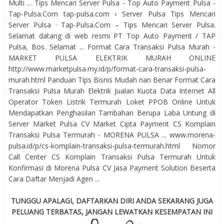
Multi ... Tips Mencari Server Pulsa - Top Auto Payment Pulsa -
Tap-Pulsa.Com tap-pulsa.com › Server Pulsa Tips Mencari
Server Pulsa · Tap-Pulsa.Com – Tips Mencari Server Pulsa.
Selamat datang di web resmi PT Top Auto Payment / TAP
Pulsa, Bos. Selamat ... Format Cara Transaksi Pulsa Murah -
MARKET PULSA ELEKTRIK MURAH ONLINE
http://www.marketpulsa.my.id/p/format-cara-transaksi-pulsa-
murah.html Panduan Tips Bisnis Mudah nan Benar Format Cara
Transaksi Pulsa Murah Elektrik Jualan Kuota Data Internet All
Operator Token Listrik Termurah Loket PPOB Online Untuk
Mendapatkan Penghasilan Tambahan Berupa Laba Untung di
Server Market Pulsa CV Market Cipta Payment CS Komplain
Transaksi Pulsa Termurah - MORENA PULSA ... www.morena-
pulsa.id/p/cs-komplain-transaksi-pulsa-termurah.html Nomor
Call Center CS Komplain Transaksi Pulsa Termurah Untuk
Konfirmasi di Morena Pulsa CV Jasa Payment Solution Beserta
Cara Daftar Menjadi Agen ...
TUNGGU APALAGI, DAFTARKAN DIRI ANDA SEKARANG JUGA
PELUANG TERBATAS, JANGAN LEWATKAN KESEMPATAN INI