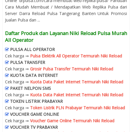
Online drpulsa.com/cara-membuat-web-replika-pulsa/ Panduan
Cara Mudah Membuat / Mendapatkan Web Replika Pulsa dari
Server Darra Reload Pulsa Tangerang Banten Untuk Promosi
Jualan Pulsa dan ...
Daftar Produk dan Layanan Niki Reload Pulsa Murah
All Operator
PULSA ALL OPERATOR
Cek harga ⇒
Pulsa Elektrik All Operator Termurah Niki Reload
PULSA TRANSFER
Cek harga ⇒
Grosir Pulsa Transfer Termurah Niki Reload
KUOTA DATA INTERNET
Cek harga ⇒
Kuota Data Paket Internet Termurah Niki Reload
PAKET NELPON SMS
Cek harga ⇒
Kuota Data Paket Internet Termurah Niki Reload
TOKEN LISTRIK PRABAYAR
Cek harga ⇒
Token Listrik PLN Prabayar Termurah Niki Reload
VOUCHER GAME ONLINE
Cek harga ⇒
Voucher Game Online Termurah Niki Reload
VOUCHER TV PRABAYAR