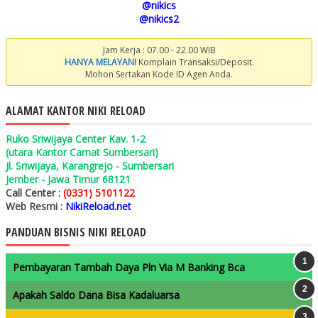
@nikics
@nikics2
Jam Kerja : 07.00 - 22.00 WIB
HANYA MELAYANI
Komplain Transaksi/Deposit.
Mohon Sertakan Kode ID Agen Anda.
ALAMAT KANTOR NIKI RELOAD
Ruko Sriwijaya Center Kav. 1-2
(utara Kantor Camat Sumbersari)
Jl. Sriwijaya, Karangrejo - Sumbersari
Jember - Jawa Timur 68121
Call Center :
(0331) 5101122
Web Resmi :
NikiReload.net
PANDUAN BISNIS NIKI RELOAD
Pembayaran Tambah Daya Pln Via M Banking Bca
Apakah Saldo Dana Bisa Kadaluarsa