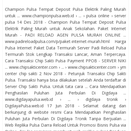
Champion Pulsa Tempat Deposit Pulsa Elektrik Paling Murah
untuk ... www.championpulsa.web.id › ... › pulsa online › server
pulsa 14 Des 2018 - Champion Pulsa Tempat Deposit Pulsa
Elektrik Paling Murah untuk Anak Sekolahan. Paket Internet
Murah - PADI RELOAD AGEN PULSA MURAH ONLINE ...
www.padireloadpulsa.com/p/paket-internet-murah.html Harga
Pulsa Internet Paket Data Termurah Server Padi Reload Pulsa
Termurah Stok Lengkap Transaksi Lancar, Aman Terpercaya.
Cara Transaksi Chip Sakti Pulsa Payment PPOB - SERVER NIKI
... www.chipsakticenter.com › ... › www.chipsakticenter.com › ym
center chip sakti 2 Nov 2018 - Petunjuk Transaksi Chip Sakti
Pulsa. Transaksi hanya bisa dilakukan setelah Anda terdaftar di
Server Chip Sakti Pulsa. Untuk tata cara ... Cara Mendapatkan
Penghasilan Puluhan Juta Perbulan Di Digdaya ...
www.digdayapulsa.web.id › ... › digdaya tronik ›
DigdayaPulsa.web.id 17 Jun 2018 - Selamat datang dan
berkunjung di website resmi Cara Mendapatkan Penghasilan
Puluhan Juta Perbulan Di Digdaya Tronik Tanpa Berjualan ...
Web Replika Pulsa Darra Reload Untuk Promosi Bisnis Pulsa via