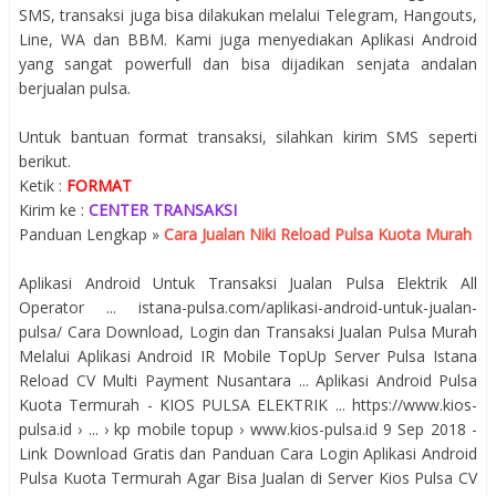
SMS, transaksi juga bisa dilakukan melalui Telegram, Hangouts,
Line, WA dan BBM. Kami juga menyediakan Aplikasi Android
yang sangat powerfull dan bisa dijadikan senjata andalan
berjualan pulsa.
Untuk bantuan format transaksi, silahkan kirim SMS seperti
berikut.
Ketik :
FORMAT
Kirim ke :
CENTER TRANSAKSI
Panduan Lengkap »
Cara Jualan Niki Reload Pulsa Kuota Murah
Aplikasi Android Untuk Transaksi Jualan Pulsa Elektrik All
Operator ... istana-pulsa.com/aplikasi-android-untuk-jualan-
pulsa/ Cara Download, Login dan Transaksi Jualan Pulsa Murah
Melalui Aplikasi Android IR Mobile TopUp Server Pulsa Istana
Reload CV Multi Payment Nusantara ... Aplikasi Android Pulsa
Kuota Termurah - KIOS PULSA ELEKTRIK ... https://www.kios-
pulsa.id › ... › kp mobile topup › www.kios-pulsa.id 9 Sep 2018 -
Link Download Gratis dan Panduan Cara Login Aplikasi Android
Pulsa Kuota Termurah Agar Bisa Jualan di Server Kios Pulsa CV