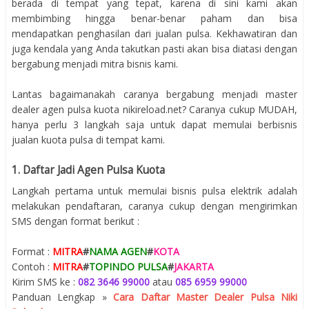
berada di tempat yang tepat, karena di sini kami akan
membimbing hingga benar-benar paham dan bisa
mendapatkan penghasilan dari jualan pulsa. Kekhawatiran dan
juga kendala yang Anda takutkan pasti akan bisa diatasi dengan
bergabung menjadi mitra bisnis kami.
Lantas bagaimanakah caranya bergabung menjadi master
dealer agen pulsa kuota nikireload.net? Caranya cukup MUDAH,
hanya perlu 3 langkah saja untuk dapat memulai berbisnis
jualan kuota pulsa di tempat kami.
1. Daftar Jadi Agen Pulsa Kuota
Langkah pertama untuk memulai bisnis pulsa elektrik adalah
melakukan pendaftaran, caranya cukup dengan mengirimkan
SMS dengan format berikut :
Format :
MITRA
#
NAMA AGEN
#
KOTA
Contoh :
MITRA
#
TOPINDO PULSA
#
JAKARTA
Kirim SMS ke :
082 3646 99000
atau
085 6959 99000
Panduan Lengkap »
Cara Daftar Master Dealer Pulsa Niki