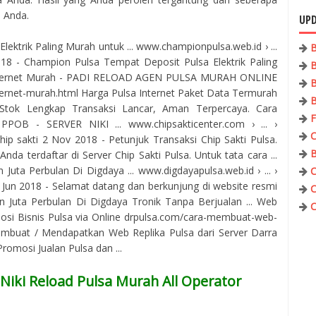
a Anda.
UPD
ktrik Paling Murah untuk ... www.championpulsa.web.id › ...
B
2018 - Champion Pulsa Tempat Deposit Pulsa Elektrik Paling
B
Internet Murah - PADI RELOAD AGEN PULSA MURAH ONLINE
B
ternet-murah.html Harga Pulsa Internet Paket Data Termurah
B
Stok Lengkap Transaksi Lancar, Aman Terpercaya. Cara
F
PPOB - SERVER NIKI ... www.chipsakticenter.com › ... ›
C
ip sakti 2 Nov 2018 - Petunjuk Transaksi Chip Sakti Pulsa.
B
nda terdaftar di Server Chip Sakti Pulsa. Untuk tata cara ...
uta Perbulan Di Digdaya ... www.digdayapulsa.web.id › ... ›
C
7 Jun 2018 - Selamat datang dan berkunjung di website resmi
C
 Juta Perbulan Di Digdaya Tronik Tanpa Berjualan ... Web
C
osi Bisnis Pulsa via Online drpulsa.com/cara-membuat-web-
mbuat / Mendapatkan Web Replika Pulsa dari Server Darra
omosi Jualan Pulsa dan ...
Niki Reload Pulsa Murah All Operator