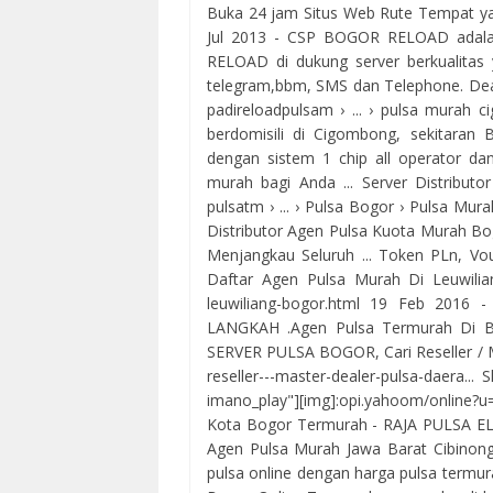
Buka 24 jam Situs Web Rute Tempat y
Jul 2013 - CSP BOGOR RELOAD adalah
RELOAD di dukung server berkualitas 
telegram,bbm, SMS dan Telephone. Deal
padireloadpulsam › ... › pulsa murah 
berdomisili di Cigombong, sekitaran B
dengan sistem 1 chip all operator d
murah bagi Anda ... Server Distribu
pulsatm › ... › Pulsa Bogor › Pulsa Mur
Distributor Agen Pulsa Kuota Murah Bog
Menjangkau Seluruh ... Token PLn, Vo
Daftar Agen Pulsa Murah Di Leuwilia
leuwiliang-bogor.html 19 Feb 2016 -
LANGKAH .Agen Pulsa Termurah Di Bog
SERVER PULSA BOGOR, Cari Reseller / Mast
reseller---master-dealer-pulsa-daera...
imano_play"][img]:opi.yahoom/online?u= 
Kota Bogor Termurah - RAJA PULSA ELEKT
Agen Pulsa Murah Jawa Barat Cibinong
pulsa online dengan harga pulsa termur