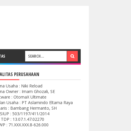
TAS
ALITAS PERUSAHAAN
a Usaha : Niki Reload
a Owner : Imam Ghozali, SE
tware : OtomaX Ultimate
an Usaha : PT Aslamindo Eltama Raya
aris : Bambang Hermanto, SH
SIUP : 503/1197/411/2014
 TDP : 13.07.1.47.02270
P : 71.XXX.XXX.8-626.000