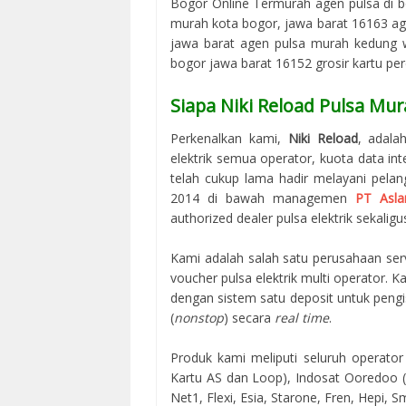
Bogor Online Termurah agen pulsa di b
murah kota bogor, jawa barat 16163 age
jawa barat agen pulsa murah kedung w
bogor jawa barat 16152 grosir kartu pe
Siapa Niki Reload Pulsa Mur
Perkenalkan kami,
Niki Reload
, adala
elektrik semua operator, kuota data in
telah cukup lama hadir melayani pelan
2014 di bawah managemen
PT Asla
authorized dealer pulsa elektrik sekaligus
Kami adalah salah satu perusahaan serv
voucher pulsa elektrik multi operator.
dengan sistem satu deposit untuk peng
(
nonstop
) secara
real time
.
Produk kami meliputi seluruh operator 
Kartu AS dan Loop), Indosat Ooredoo (M
Net1, Flexi, Esia, Starone, Fren, Hepi, S