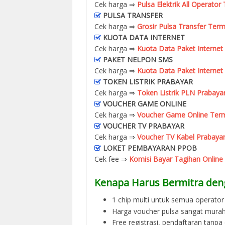
Cek harga ⇒
Pulsa Elektrik All Operato
PULSA TRANSFER
Cek harga ⇒
Grosir Pulsa Transfer Term
KUOTA DATA INTERNET
Cek harga ⇒
Kuota Data Paket Internet
PAKET NELPON SMS
Cek harga ⇒
Kuota Data Paket Internet
TOKEN LISTRIK PRABAYAR
Cek harga ⇒
Token Listrik PLN Prabaya
VOUCHER GAME ONLINE
Cek harga ⇒
Voucher Game Online Term
VOUCHER TV PRABAYAR
Cek harga ⇒
Voucher TV Kabel Prabayar
LOKET PEMBAYARAN PPOB
Cek fee ⇒
Komisi Bayar Tagihan Online
Kenapa Harus Bermitra den
1 chip multi untuk semua operator 
Harga voucher pulsa sangat murah
Free registrasi, pendaftaran tanpa