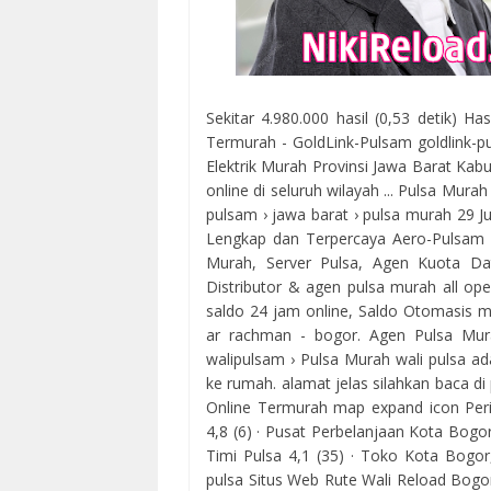
Sekitar 4.980.000 hasil (0,53 detik) H
Termurah - GoldLink-Pulsam goldlink-p
Elektrik Murah Provinsi Jawa Barat Kab
online di seluruh wilayah ... Pulsa Mu
pulsam › jawa barat › pulsa murah 29 J
Lengkap dan Terpercaya Aero-Pulsam 
Murah, Server Pulsa, Agen Kuota Data
Distributor & agen pulsa murah all ope
saldo 24 jam online, Saldo Otomasis ma
ar rachman - bogor. Agen Pulsa Mura
walipulsam › Pulsa Murah wali pulsa ad
ke rumah. alamat jelas silahkan baca di
Online Termurah map expand icon P
4,8 (6) · Pusat Perbelanjaan Kota Bog
Timi Pulsa 4,1 (35) · Toko Kota Bogor
pulsa Situs Web Rute Wali Reload Bogor