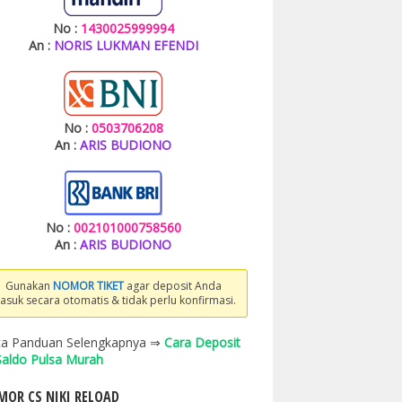
No :
1430025999994
An :
NORIS LUKMAN EFENDI
No :
0503706208
An :
ARIS BUDIONO
No :
002101000758560
An :
ARIS BUDIONO
Gunakan
NOMOR TIKET
agar deposit Anda
asuk secara otomatis & tidak perlu konfirmasi.
a Panduan Selengkapnya ⇒
Cara Deposit
 Saldo Pulsa Murah
OR CS NIKI RELOAD