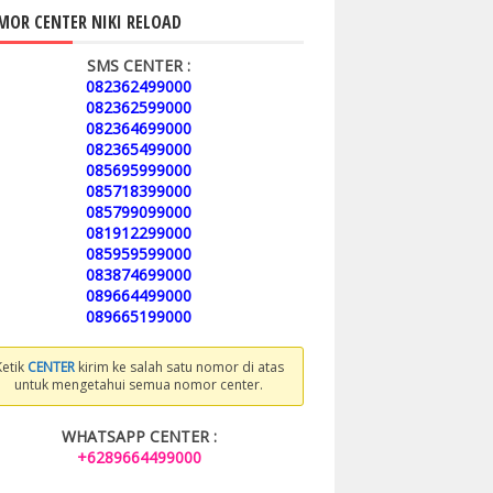
OR CENTER NIKI RELOAD
SMS CENTER :
082362499000
082362599000
082364699000
082365499000
085695999000
085718399000
085799099000
081912299000
085959599000
083874699000
089664499000
089665199000
Ketik
CENTER
kirim ke salah satu nomor di atas
untuk mengetahui semua nomor center.
WHATSAPP CENTER :
+6289664499000