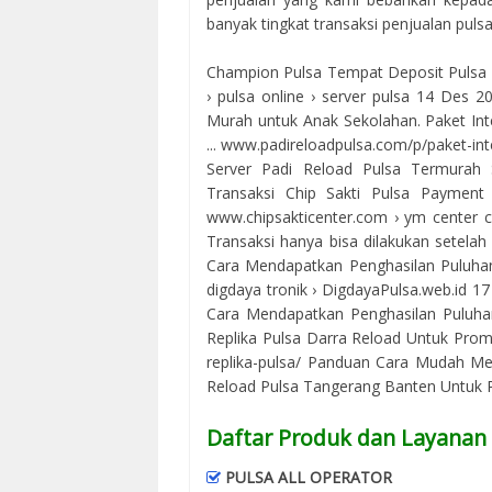
banyak tingkat transaksi penjualan puls
Champion Pulsa Tempat Deposit Pulsa Ele
› pulsa online › server pulsa 14 Des 
Murah untuk Anak Sekolahan. Paket 
... www.padireloadpulsa.com/p/paket-in
Server Padi Reload Pulsa Termurah 
Transaksi Chip Sakti Pulsa Payment 
www.chipsakticenter.com › ym center ch
Transaksi hanya bisa dilakukan setelah A
Cara Mendapatkan Penghasilan Puluhan J
digdaya tronik › DigdayaPulsa.web.id 1
Cara Mendapatkan Penghasilan Puluhan
Replika Pulsa Darra Reload Untuk Prom
replika-pulsa/ Panduan Cara Mudah Me
Reload Pulsa Tangerang Banten Untuk Pr
Daftar Produk dan Layanan 
PULSA ALL OPERATOR