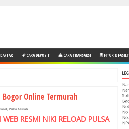
 DAFTAR
CARA DEPOSIT
CARA TRANSAKSI
FITUR & FASILI
LEG
Nam
Nam
n Bogor Online Termurah
Sof
Bad
Not
Barat
,
Pulsa Murah
No 
I WEB RESMI
NIKI RELOAD
PULSA
No.
NPW