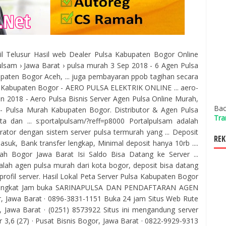
asil Telusur Hasil web Dealer Pulsa Kabupaten Bogor Online
ulsam › Jawa Barat › pulsa murah 3 Sep 2018 - 6 Agen Pulsa
upaten Bogor Aceh, ... juga pembayaran ppob tagihan secara
rah Kabupaten Bogor - AERO PULSA ELEKTRIK ONLINE ... aero-
un 2018 - Aero Pulsa Bisnis Server Agen Pulsa Online Murah,
Bac
- Pulsa Murah Kabupaten Bogor. Distributor & Agen Pulsa
Tra
 dan ... s:portalpulsam/?reff=p8000 Portalpulsam adalah
rator dengan sistem server pulsa termurah yang ... Deposit
REK
suk, Bank transfer lengkap, Minimal deposit hanya 10rb ....
h Bogor Jawa Barat Isi Saldo Bisa Datang ke Server ...
alah agen pulsa murah dari kota bogor, deposit bisa datang
 profil server. Hasil Lokal Peta Server Pulsa Kabupaten Bogor
eringkat Jam buka SARINAPULSA DAN PENDAFTARAN AGEN
or, Jawa Barat · 0896-3831-1151 Buka 24 jam Situs Web Rute
, Jawa Barat · (0251) 8573922 Situs ini mengandung server
 3,6 (27) · Pusat Bisnis Bogor, Jawa Barat · 0822-9929-9313