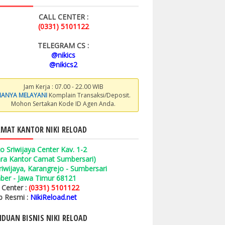
CALL CENTER :
(0331) 5101122
TELEGRAM CS :
@nikics
@nikics2
Jam Kerja : 07.00 - 22.00 WIB
ANYA MELAYANI
Komplain Transaksi/Deposit.
Mohon Sertakan Kode ID Agen Anda.
MAT KANTOR NIKI RELOAD
o Sriwijaya Center Kav. 1-2
ara Kantor Camat Sumbersari)
 Sriwijaya, Karangrejo - Sumbersari
ber - Jawa Timur 68121
l Center :
(0331) 5101122
 Resmi :
NikiReload.net
DUAN BISNIS NIKI RELOAD