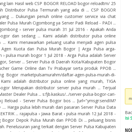
ang lain Hasil web CSP BOGOR RELOAD bogor-reloadtm/ 25
 Distributor Pulsa Termurah yang ada di ... CSP BOGOR
yang ... Dukungan penuh online customer service via chat
er Pulsa Murah Cigombong ya Server Padi Reload - PADI ...
cigombong › server pulsa murah 31 Jul 2016 - Apakah Anda
ogor dan sedang ... Kami adalah distributor pulsa online
an ... Kami menawarkan peluang usaha menjadi agen pulsa
tor Agen Kuota dan Pulsa Murah Bogor | Arga Pulsa arga-
ah › pulsa murah bogor 1 Jul 2018 - Arga Pulsa adalah Server
or, Server ... Server Pulsa di Daerah Kota/Kabupaten Bogor
ucher Game Online dan Tv Prabayar serta produk PPOB ...
ng Bogor marketpulsamurahm/daftar-agen-pulsa-murah-di-
 Kami adalah distributor pulsa online yang murah, TIGA
or Merupakan distributor server pulsa murah ... Terjual
er Dealer Pulsa ... s:fjb.kaskus/.../server-pulsa-bogor-cari-
m
 Skj Reload - Server Pulsa Bogor bos ... [url="ymsgr:sendIM?
.... Harga pulsa lebih murah dari pasaran Server Pulsa Data
Bac
RIK ... rajapulsa › Jawa Barat › pulsa murah 12 Jul 2018 -
Isi
 Bogor Depok Pulsa Murah dan PPOB Di ... peluang bisnis
ah. Penelusuran yang terkait dengan Server Pulsa Kabupaten
NOM