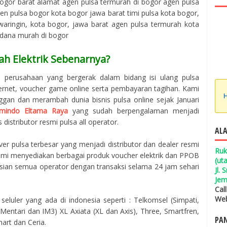
ogor barat alamat agen pulsa termurah di bogor agen pulsa
n pulsa bogor kota bogor jawa barat timi pulsa kota bogor,
aringin, kota bogor, jawa barat agen pulsa termurah kota
rdana murah di bogor
ah Elektrik Sebenarnya?
h perusahaan yang bergerak dalam bidang isi ulang pulsa
ternet, voucher game online serta pembayaran tagihan. Kami
H
ggan dan merambah dunia bisnis pulsa online sejak Januari
mindo Eltama Raya
yang sudah berpengalaman menjadi
 distributor resmi pulsa all operator.
ALA
er pulsa terbesar yang menjadi distributor dan dealer resmi
Ruk
 Kami menyediakan berbagai produk voucher elektrik dan PPOB
(ut
isian semua operator dengan transaksi selama 24 jam sehari
Jl.
Jem
Cal
Web
seluler yang ada di indonesia seperti : Telkomsel (Simpati,
entari dan IM3) XL Axiata (XL dan Axis), Three, Smartfren,
PAN
mart dan Ceria.