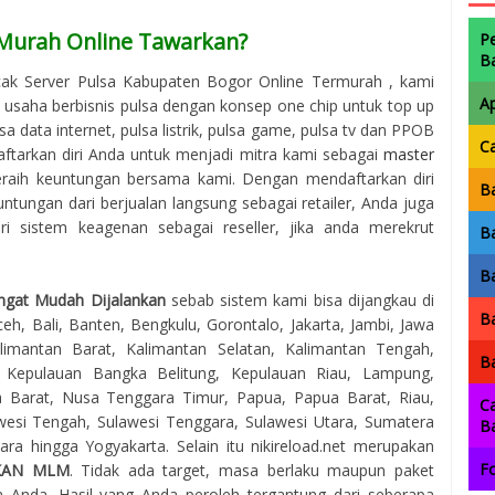
 Murah Online Tawarkan?
P
B
ak Server Pulsa Kabupaten Bogor Online Termurah , kami
A
aha berbisnis pulsa dengan konsep one chip untuk top up
a data internet, pulsa listrik, pulsa game, pulsa tv dan PPOB
C
aftarkan diri Anda untuk menjadi mitra kami sebagai
master
raih keuntungan bersama kami. Dengan mendaftarkan diri
Ba
ntungan dari berjualan langsung sebagai retailer, Anda juga
 sistem keagenan sebagai reseller, jika anda merekrut
Ba
Ba
ngat Mudah Dijalankan
sebab sistem kami bisa dijangkau di
Ba
eh, Bali, Banten, Bengkulu, Gorontalo, Jakarta, Jambi, Jawa
imantan Barat, Kalimantan Selatan, Kalimantan Tengah,
Ba
, Kepulauan Bangka Belitung, Kepulauan Riau, Lampung,
 Barat, Nusa Tenggara Timur, Papua, Papua Barat, Riau,
Ca
awesi Tengah, Sulawesi Tenggara, Sulawesi Utara, Sumatera
B
ra hingga Yogyakarta. Selain itu nikireload.net merupakan
Fo
KAN MLM
. Tidak ada target, masa berlaku maupun paket
 Anda. Hasil yang Anda peroleh tergantung dari seberapa