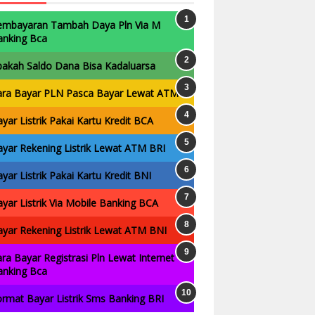
embayaran Tambah Daya Pln Via M
anking Bca
pakah Saldo Dana Bisa Kadaluarsa
ara Bayar PLN Pasca Bayar Lewat ATM
yar Listrik Pakai Kartu Kredit BCA
yar Rekening Listrik Lewat ATM BRI
yar Listrik Pakai Kartu Kredit BNI
yar Listrik Via Mobile Banking BCA
yar Rekening Listrik Lewat ATM BNI
ra Bayar Registrasi Pln Lewat Internet
anking Bca
rmat Bayar Listrik Sms Banking BRI