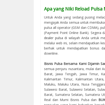
Apa yang Niki Reload Pulsa
Untuk Anda yang sedang pusing melac
mengajak Anda semua untuk membuka us
pulsa all operator (GSM dan CDMA), puls
(Payment Point Online Bank). Segera d
dealer pulsa
di wilayah Anda untuk me
melalui web ini, selain mendapatkan keu
berhak untuk mendapatkan bonus dari
downline.
Bisnis Pulsa Bersama Kami Dijamin Sa
semua penjuru nusantara, mulai dari Ac
Barat, Jawa Tengah, Jawa Timur, Kal
Kalimantan Timur, Kalimantan Utara
Maluku, Maluku Utara, Nusa Tenggara
Sulawesi Barat, Sulawesi Selatan, Sul
Barat, Sumatera Selatan, Sumatera Uta
Real dan Murni Bisnis Pulsa dan
BU
penjualan yang kami bebankan kepada