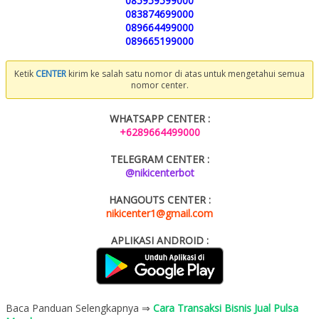
085959599000
083874699000
089664499000
089665199000
Ketik
CENTER
kirim ke salah satu nomor di atas untuk mengetahui semua
nomor center.
WHATSAPP CENTER :
+6289664499000
TELEGRAM CENTER :
@nikicenterbot
HANGOUTS CENTER :
nikicenter1@gmail.com
APLIKASI ANDROID :
Baca Panduan Selengkapnya ⇒
Cara Transaksi Bisnis Jual Pulsa