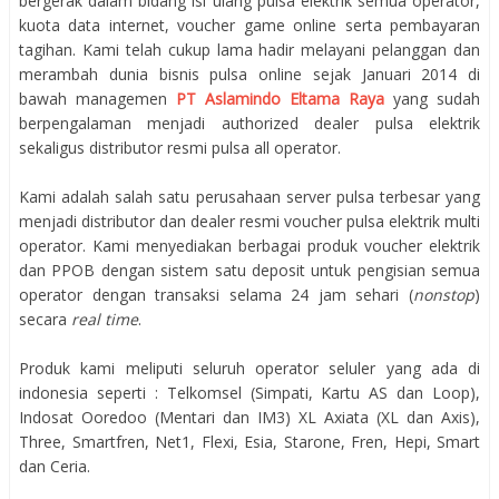
bergerak dalam bidang isi ulang pulsa elektrik semua operator,
kuota data internet, voucher game online serta pembayaran
tagihan. Kami telah cukup lama hadir melayani pelanggan dan
merambah dunia bisnis pulsa online sejak Januari 2014 di
bawah managemen
PT Aslamindo Eltama Raya
yang sudah
berpengalaman menjadi authorized dealer pulsa elektrik
sekaligus distributor resmi pulsa all operator.
Kami adalah salah satu perusahaan server pulsa terbesar yang
menjadi distributor dan dealer resmi voucher pulsa elektrik multi
operator. Kami menyediakan berbagai produk voucher elektrik
dan PPOB dengan sistem satu deposit untuk pengisian semua
operator dengan transaksi selama 24 jam sehari (
nonstop
)
secara
real time
.
Produk kami meliputi seluruh operator seluler yang ada di
indonesia seperti : Telkomsel (Simpati, Kartu AS dan Loop),
Indosat Ooredoo (Mentari dan IM3) XL Axiata (XL dan Axis),
Three, Smartfren, Net1, Flexi, Esia, Starone, Fren, Hepi, Smart
dan Ceria.