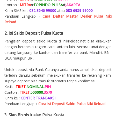
Contoh :
MITRA
#
TOPINDO PULSA
#
JAKARTA
Kirim SMS ke :
082 3646 99000
atau
085 6959 99000
Panduan Lengkap »
Cara Daftar Master Dealer Pulsa Niki
Reload
2. Isi Saldo Deposit Pulsa Kuota
Pengisian deposit saldo kuota di nikireload.net bisa dilakukan
dengan beraneka ragam cara, antara lain: secara tunai dengan
datang langsung ke kantor dan transfer via bank Mandiri, BNI,
BCA maupun BRI.
Untuk deposit via Bank Caranya anda harus ambil tiket deposit
terlebih dahulu sebelum melakukan transfer ke rekening kami
supaya deposit bisa masuk otomatis tanpa konfirmasi.
Ketik :
TIKET
.
NOMINAL
.
PIN
Contoh :
TIKET
.
500000
.
3579
Kirim ke :
CENTER TRANSAKSI
Panduan Lengkap »
Cara Isi Deposit Saldo Pulsa Niki Reload
3. Siap Bisnis Jualan Pulsa Kuota