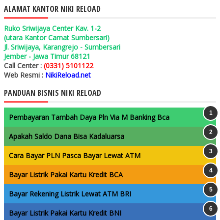
ALAMAT KANTOR NIKI RELOAD
Ruko Sriwijaya Center Kav. 1-2
(utara Kantor Camat Sumbersari)
Jl. Sriwijaya, Karangrejo - Sumbersari
Jember - Jawa Timur 68121
Call Center :
(0331) 5101122
Web Resmi :
NikiReload.net
PANDUAN BISNIS NIKI RELOAD
Pembayaran Tambah Daya Pln Via M Banking Bca
Apakah Saldo Dana Bisa Kadaluarsa
Cara Bayar PLN Pasca Bayar Lewat ATM
Bayar Listrik Pakai Kartu Kredit BCA
Bayar Rekening Listrik Lewat ATM BRI
Bayar Listrik Pakai Kartu Kredit BNI