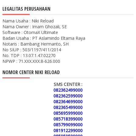
LEGALITAS PERUSAHAAN
Nama Usaha : Niki Reload
Nama Owner : Imam Ghozali, SE
Software : OtomaX Ultimate
Badan Usaha : PT Aslamindo Eltama Raya
Notaris : Bambang Hermanto, SH
No SIUP : 503/1197/411/2014
No. TDP : 13.07.1.47.02270
NPWP : 71.XXX.XXX.8-626.000
NOMOR CENTER NIKI RELOAD
SMS CENTER :
082362499000
082362599000
082364699000
082365499000
085695999000
085718399000
085799099000
081912299000