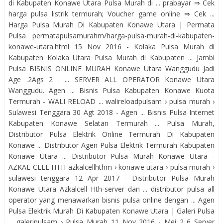
di Kabupaten Konawe Utara Pulsa Murah di ... prabayar ⇒ Cek
harga pulsa listrik termurah; Voucher game online ⇒ Cek ...
Harga Pulsa Murah Di Kabupaten Konawe Utara | Permata
Pulsa permatapulsamurahm/harga-pulsa-murah-di-kabupaten-
konawe-utara.html 15 Nov 2016 - Kolaka Pulsa Murah di
Kabupaten Kolaka Utara Pulsa Murah di Kabupaten ... Jambi
Pulsa BISNIS ONLINE MURAH Konawe Utara Wanggudu Jadi
Age .2Ags 2 . ... SERVER ALL OPERATOR Konawe Utara
Wanggudu. Agen ... Bisnis Pulsa Kabupaten Konawe Kuota
Termurah - WALI RELOAD ... walireloadpulsam › pulsa murah ›
Sulawesi Tenggara 30 Agt 2018 - Agen ... Bisnis Pulsa Internet
Kabupaten Konawe Selatan Termurah ... Pulsa Murah,
Distributor Pulsa Elektrik Online Termurah Di Kabupaten
Konawe ... Distributor Agen Pulsa Elektrik Termurah Kabupaten
Konawe Utara ... Distributor Pulsa Murah Konawe Utara -
AZKAL CELL HTH azkalcellhthm › konawe utara › pulsa murah ›
sulawesi tenggara 12 Apr 2017 - Distributor Pulsa Murah
Konawe Utara Azkalcell Hth-server dan ... distributor pulsa all
operator yang menawarkan bisnis pulsa online dengan ... Agen
Pulsa Elektrik Murah Di Kabupaten Konawe Utara | Galeri Pulsa
... galeripulsam › Pulsa Murah 11 Nov 2016 - Mei 2 6 Server