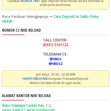
Gunakan
NOMOR TIKET
agar deposit Anda masuk secara otomatis &
tidak perlu konfirmasi.
Baca Panduan Selengkapnya ⇒
Cara Deposit Isi Saldo Pulsa
Murah
NOMOR CS NIKI RELOAD
CALL CENTER :
(0331) 5101122
TELEGRAM CS :
@nikics
@nikics2
Jam Kerja : 07.00 - 22.00 WIB
HANYA MELAYANI
Komplain Transaksi/Deposit.
Mohon Sertakan Kode ID Agen Anda.
ALAMAT KANTOR NIKI RELOAD
Ruko Sriwijaya Center Kav. 1-2
(utara Kantor Camat Sumbersari)