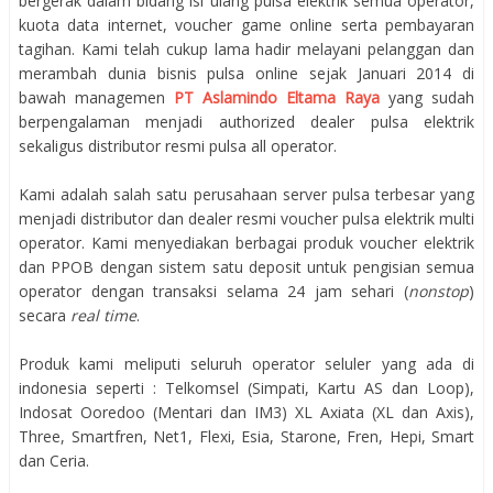
bergerak dalam bidang isi ulang pulsa elektrik semua operator,
kuota data internet, voucher game online serta pembayaran
tagihan. Kami telah cukup lama hadir melayani pelanggan dan
merambah dunia bisnis pulsa online sejak Januari 2014 di
bawah managemen
PT Aslamindo Eltama Raya
yang sudah
berpengalaman menjadi authorized dealer pulsa elektrik
sekaligus distributor resmi pulsa all operator.
Kami adalah salah satu perusahaan server pulsa terbesar yang
menjadi distributor dan dealer resmi voucher pulsa elektrik multi
operator. Kami menyediakan berbagai produk voucher elektrik
dan PPOB dengan sistem satu deposit untuk pengisian semua
operator dengan transaksi selama 24 jam sehari (
nonstop
)
secara
real time
.
Produk kami meliputi seluruh operator seluler yang ada di
indonesia seperti : Telkomsel (Simpati, Kartu AS dan Loop),
Indosat Ooredoo (Mentari dan IM3) XL Axiata (XL dan Axis),
Three, Smartfren, Net1, Flexi, Esia, Starone, Fren, Hepi, Smart
dan Ceria.