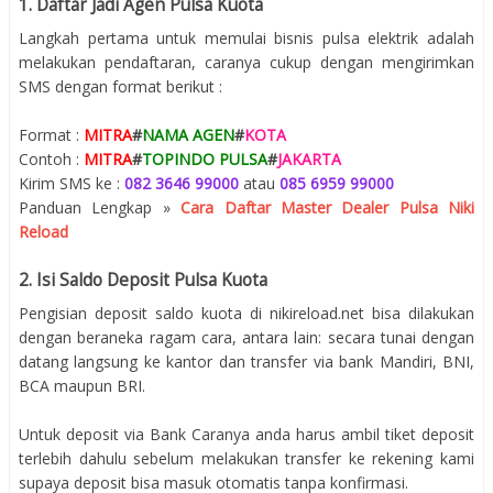
1. Daftar Jadi Agen Pulsa Kuota
Langkah pertama untuk memulai bisnis pulsa elektrik adalah
melakukan pendaftaran, caranya cukup dengan mengirimkan
SMS dengan format berikut :
Format :
MITRA
#
NAMA AGEN
#
KOTA
Contoh :
MITRA
#
TOPINDO PULSA
#
JAKARTA
Kirim SMS ke :
082 3646 99000
atau
085 6959 99000
Panduan Lengkap »
Cara Daftar Master Dealer Pulsa Niki
Reload
2. Isi Saldo Deposit Pulsa Kuota
Pengisian deposit saldo kuota di nikireload.net bisa dilakukan
dengan beraneka ragam cara, antara lain: secara tunai dengan
datang langsung ke kantor dan transfer via bank Mandiri, BNI,
BCA maupun BRI.
Untuk deposit via Bank Caranya anda harus ambil tiket deposit
terlebih dahulu sebelum melakukan transfer ke rekening kami
supaya deposit bisa masuk otomatis tanpa konfirmasi.