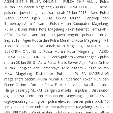
AGEN BISNIS PULSA ONLINE | PULSA CHIP ALL ... Pulsa
Murah Kabupaten Magelang - AERO PULSA ELEKTRIK ... aero-
pulsam › jawa tengah › pulsa murah 28 Jun 2018 - Aero Pulsa
Bisnis Server Agen Pulsa Online Murah, Lengkap dan
Terpercaya Aero-Pulsam - Pulsa Murah Kabupaten Magelang.
Pulsa ... Bisnis Pulsa Kota Magelang Paket Internet Termurah -
AERO PULSA ... aero-pulsam › jawa tengah › pulsa murah 21
Sep 2018 - Agen Kuota dan Pulsa Murah di Kota Magelang – PT
Topindo Solusi ... Pulsa Murah Kota Magelang - AERO PULSA
ELEKTRIK ONLINE ... Pulsa Murah Kota Magelang - AERO
PULSA ELEKTRIK ONLINE ... aero-pulsam › jawa tengah › pulsa
murah 28 Jun 2018 - Aero Pulsa Bisnis Server Agen Pulsa Online
Murah, Lengkap dan Terpercaya Aero-Pulsam - Pulsa Murah
Kota Magelang. Distributor Pulsa ... PULSA MAGELANG
magelangreloadtm/ Pulsa Murah All Operator Token PLN dan
Game Online Informasi Pulsa Elektrik server pulsa all operator
Harga dasar yg MURAH dengan transaksi isi pulsa ... Distributor
Agen Pulsa Termurah Kabupaten Magelang - DIGDAYA ...
digdayapulsag › ... › grosir pulsa elektrik › server pulsa ppob 10
Jun 2017 - Dealer Pulsa Murah Kabupaten Magelang - SERVER
NIKI RELOAD ... Kami adalah distributor pulsa online dan ofline