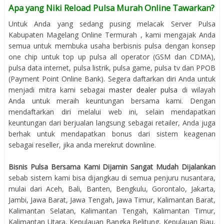
Apa yang Niki Reload Pulsa Murah Online Tawarkan?
Untuk Anda yang sedang pusing melacak Server Pulsa
Kabupaten Magelang Online Termurah , kami mengajak Anda
semua untuk membuka usaha berbisnis pulsa dengan konsep
one chip untuk top up pulsa all operator (GSM dan CDMA),
pulsa data internet, pulsa listrik, pulsa game, pulsa tv dan PPOB
(Payment Point Online Bank). Segera daftarkan diri Anda untuk
menjadi mitra kami sebagai
master dealer pulsa
di wilayah
Anda untuk meraih keuntungan bersama kami. Dengan
mendaftarkan diri melalui web ini, selain mendapatkan
keuntungan dari berjualan langsung sebagai retailer, Anda juga
berhak untuk mendapatkan bonus dari sistem keagenan
sebagai reseller, jika anda merekrut downline.
Bisnis Pulsa Bersama Kami Dijamin Sangat Mudah Dijalankan
sebab sistem kami bisa dijangkau di semua penjuru nusantara,
mulai dari Aceh, Bali, Banten, Bengkulu, Gorontalo, Jakarta,
Jambi, Jawa Barat, Jawa Tengah, Jawa Timur, Kalimantan Barat,
Kalimantan Selatan, Kalimantan Tengah, Kalimantan Timur,
Kalimantan Utara, Kepulauan Bangka Belitung, Kepulauan Riau,