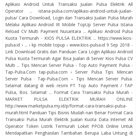
Aplikasi Android Untuk Transaksi Jualan Pulsa Elektrik All
Operator ... istana-pulsa.com/aplikasi-android-untuk-jualan-
pulsa/ Cara Download, Login dan Transaksi Jualan Pulsa Murah
Melalui Aplikasi Android IR Mobile TopUp Server Pulsa Istana
Reload CV Multi Payment Nusantara ... Aplikasi Android Pulsa
Kuota Termurah - KIOS PULSA ELEKTRIK ... https://www.kios-
pulsa.id › ... › kp mobile topup › www.kios-pulsa.id 9 Sep 2018 -
Link Download Gratis dan Panduan Cara Login Aplikasi Android
Pulsa Kuota Termurah Agar Bisa Jualan di Server Kios Pulsa CV
Multi ... Tips Mencari Server Pulsa - Top Auto Payment Pulsa -
Tap-Pulsa.Com tap-pulsa.com › Server Pulsa Tips Mencari
Server Pulsa · Tap-Pulsa.Com – Tips Mencari Server Pulsa.
Selamat datang di web resmi PT Top Auto Payment / TAP
Pulsa, Bos. Selamat ... Format Cara Transaksi Pulsa Murah -
MARKET PULSA ELEKTRIK MURAH ONLINE
http://www.marketpulsa.my.id/p/format-cara-transaksi-pulsa-
murah.html Panduan Tips Bisnis Mudah nan Benar Format Cara
Transaksi Pulsa Murah Elektrik Jualan Kuota Data Internet All
Operator Token Listrik Termurah Loket PPOB Online Untuk
Mendapatkan Penghasilan Tambahan Berupa Laba Untung di