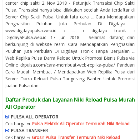
center chip sakti 2 Nov 2018 - Petunjuk Transaksi Chip Sakti
Pulsa. Transaksi hanya bisa dilakukan setelah Anda terdaftar di
Server Chip Sakti Pulsa. Untuk tata cara ... Cara Mendapatkan
Penghasilan Puluhan Juta Perbulan Di Digdaya ...
www.digdayapulsa.web.id › ... › digdaya tronik ›
DigdayaPulsa.web.id 17 Jun 2018 - Selamat datang dan
berkunjung di website resmi Cara Mendapatkan Penghasilan
Puluhan Juta Perbulan Di Digdaya Tronik Tanpa Berjualan ...
Web Replika Pulsa Darra Reload Untuk Promosi Bisnis Pulsa via
Online drpulsa.com/cara-membuat-web-replika-pulsa/ Panduan
Cara Mudah Membuat / Mendapatkan Web Replika Pulsa dari
Server Darra Reload Pulsa Tangerang Banten Untuk Promosi
Jualan Pulsa dan ...
Daftar Produk dan Layanan Niki Reload Pulsa Murah
All Operator
PULSA ALL OPERATOR
Cek harga ⇒
Pulsa Elektrik All Operator Termurah Niki Reload
PULSA TRANSFER
Cek harga ⇒
Grosir Pulsa Transfer Termurah Niki Reload