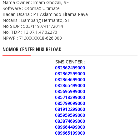
Nama Owner : Imam Ghozali, SE
Software : OtomaX Ultimate
Badan Usaha : PT Aslamindo Eltama Raya
Notaris : Bambang Hermanto, SH
No SIUP : 503/1197/411/2014
No. TDP : 13.07.1.47.02270
NPWP : 71.XXX.XXX.8-626.000
NOMOR CENTER NIKI RELOAD
SMS CENTER :
082362499000
082362599000
082364699000
082365499000
085695999000
085718399000
085799099000
081912299000
085959599000
083874699000
089664499000
089665199000