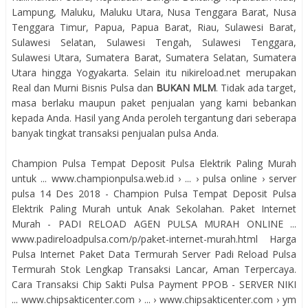
Lampung, Maluku, Maluku Utara, Nusa Tenggara Barat, Nusa
Tenggara Timur, Papua, Papua Barat, Riau, Sulawesi Barat,
Sulawesi Selatan, Sulawesi Tengah, Sulawesi Tenggara,
Sulawesi Utara, Sumatera Barat, Sumatera Selatan, Sumatera
Utara hingga Yogyakarta. Selain itu nikireload.net merupakan
Real dan Murni Bisnis Pulsa dan
BUKAN MLM
. Tidak ada target,
masa berlaku maupun paket penjualan yang kami bebankan
kepada Anda. Hasil yang Anda peroleh tergantung dari seberapa
banyak tingkat transaksi penjualan pulsa Anda.
Champion Pulsa Tempat Deposit Pulsa Elektrik Paling Murah
untuk ... www.championpulsa.web.id › ... › pulsa online › server
pulsa 14 Des 2018 - Champion Pulsa Tempat Deposit Pulsa
Elektrik Paling Murah untuk Anak Sekolahan. Paket Internet
Murah - PADI RELOAD AGEN PULSA MURAH ONLINE ...
www.padireloadpulsa.com/p/paket-internet-murah.html Harga
Pulsa Internet Paket Data Termurah Server Padi Reload Pulsa
Termurah Stok Lengkap Transaksi Lancar, Aman Terpercaya.
Cara Transaksi Chip Sakti Pulsa Payment PPOB - SERVER NIKI
... www.chipsakticenter.com › ... › www.chipsakticenter.com › ym