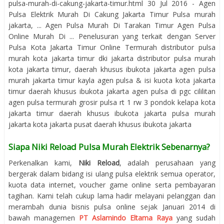
pulsa-murah-di-cakung-jakarta-timur.html 30 Jul 2016 - Agen
Pulsa Elektrik Murah Di Cakung Jakarta Timur Pulsa murah
jakarta, ... Agen Pulsa Murah Di Tarakan Timur Agen Pulsa
Online Murah Di ... Penelusuran yang terkait dengan Server
Pulsa Kota Jakarta Timur Online Termurah distributor pulsa
murah kota jakarta timur dki jakarta distributor pulsa murah
kota jakarta timur, daerah khusus ibukota jakarta agen pulsa
murah jakarta timur kayla agen pulsa & isi kuota kota jakarta
timur daerah khusus ibukota jakarta agen pulsa di pgc cililitan
agen pulsa termurah grosir pulsa rt 1 rw 3 pondok kelapa kota
jakarta timur daerah khusus ibukota jakarta pulsa murah
jakarta kota jakarta pusat daerah khusus ibukota jakarta
Siapa Niki Reload Pulsa Murah Elektrik Sebenarnya?
Perkenalkan kami,
Niki Reload
, adalah perusahaan yang
bergerak dalam bidang isi ulang pulsa elektrik semua operator,
kuota data internet, voucher game online serta pembayaran
tagihan. Kami telah cukup lama hadir melayani pelanggan dan
merambah dunia bisnis pulsa online sejak Januari 2014 di
bawah managemen
PT Aslamindo Eltama Raya
yang sudah