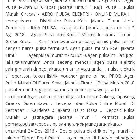
ELEKTRIK ... rajapulsa › Jakarta › pulsa murah 5 Agt 2018 - Agen
Pulsa Murah Di Ciracas Jakarta Timur | Raja Pulsa ... Pulsa
Murah Ciracas - AERO PULSA ELEKTRIK ONLINE MURAH ...
aero-pulsam ... Distributor Pulsa Kota Jakarta Timur Kuota
Termurah - RAJA PULSA ... rajapulsa › Jakarta › pulsa murah 5
Agt 2018 - Agen Pulsa dan Kuota Murah di Jakarta Timur -
Grosir Kuota ... Kami menawarkan peluang bisnis pulsa online
dengan harga pulsa termurah. Agen pulsa murah PGC Jakarta
Timur agenpulsa-murahm/2015/10/agen-pulsa-murah-pgc-
jakarta-timur.html Anda sedang mencari agen pulsa elektrik
paling murah di pgc jakarta timur. .? Atau anda ... Pulsa elektrik
all operator, token listrik, voucher game online, PPOB. Agen
Pulsa Murah Di Duren Sawit Jakarta Timur | Pulsa Murah 2018
pulsatermurah/agen-pulsa-murah-di-duren-sawit-jakarta-
timur.html Agen pulsa murah di Jakarta Timur Cakung Cipayung
Ciracas Duren Sawit ... tercepat dan Pulsa Online Murah Di
Semanan .; Kalideres .; Jakarta Barat Desa ... Deposit Pulsa
Murah Di Jatinegara Jakarta Timur | Permata Pulsa
permatapulsat/deposit-pulsa-murah-di-jatinegara-jakarta-
timur.html 24 Des 2016 - Dealer pulsa elektrik paling murah di
Jakarta Timur, Raja Pulsa. ... agen pulsa di buaran jatinegara