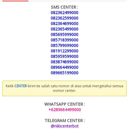
SMS CENTER :
082362499000
082362599000
082364699000
082365499000
085695999000
085718399000
085799099000
081912299000
085959599000
083874699000
089664499000
089665199000
Ketik
CENTER
kirim ke salah satu nomor di atas untuk mengetahui semua
nomor center.
WHATSAPP CENTER :
+6289664499000
TELEGRAM CENTER :
@nikicenterbot