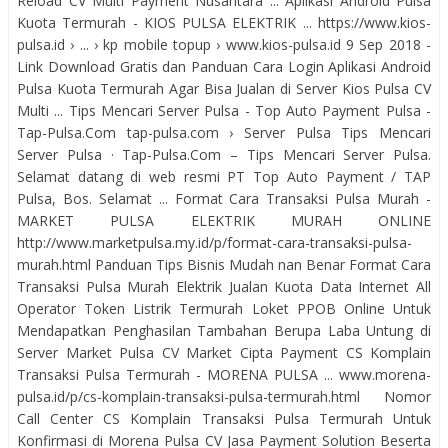
Reload CV Multi Payment Nusantara ... Aplikasi Android Pulsa
Kuota Termurah - KIOS PULSA ELEKTRIK ... https://www.kios-
pulsa.id › ... › kp mobile topup › www.kios-pulsa.id 9 Sep 2018 -
Link Download Gratis dan Panduan Cara Login Aplikasi Android
Pulsa Kuota Termurah Agar Bisa Jualan di Server Kios Pulsa CV
Multi ... Tips Mencari Server Pulsa - Top Auto Payment Pulsa -
Tap-Pulsa.Com tap-pulsa.com › Server Pulsa Tips Mencari
Server Pulsa · Tap-Pulsa.Com – Tips Mencari Server Pulsa.
Selamat datang di web resmi PT Top Auto Payment / TAP
Pulsa, Bos. Selamat ... Format Cara Transaksi Pulsa Murah -
MARKET PULSA ELEKTRIK MURAH ONLINE
http://www.marketpulsa.my.id/p/format-cara-transaksi-pulsa-
murah.html Panduan Tips Bisnis Mudah nan Benar Format Cara
Transaksi Pulsa Murah Elektrik Jualan Kuota Data Internet All
Operator Token Listrik Termurah Loket PPOB Online Untuk
Mendapatkan Penghasilan Tambahan Berupa Laba Untung di
Server Market Pulsa CV Market Cipta Payment CS Komplain
Transaksi Pulsa Termurah - MORENA PULSA ... www.morena-
pulsa.id/p/cs-komplain-transaksi-pulsa-termurah.html Nomor
Call Center CS Komplain Transaksi Pulsa Termurah Untuk
Konfirmasi di Morena Pulsa CV Jasa Payment Solution Beserta