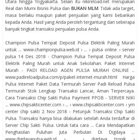
Utara hingga Yogyakarta. Selain itu nikireload.net merupakan
Real dan Murni Bisnis Pulsa dan
BUKAN MLM
. Tidak ada target,
masa berlaku maupun paket penjualan yang kami bebankan
kepada Anda. Hasil yang Anda peroleh tergantung dari seberapa
banyak tingkat transaksi penjualan pulsa Anda.
Champion Pulsa Tempat Deposit Pulsa Elektrik Paling Murah
untuk ... www.championpulsa.web.id › ... › pulsa online › server
pulsa 14 Des 2018 - Champion Pulsa Tempat Deposit Pulsa
Elektrik Paling Murah untuk Anak Sekolahan. Paket Internet
Murah - PADI RELOAD AGEN PULSA MURAH ONLINE ...
www.padireloadpulsa.com/p/paket-internet-murah.html Harga
Pulsa Internet Paket Data Termurah Server Padi Reload Pulsa
Termurah Stok Lengkap Transaksi Lancar, Aman Terpercaya.
Cara Transaksi Chip Sakti Pulsa Payment PPOB - SERVER NIKI
... www.chipsakticenter.com › ... › www.chipsakticenter.com › ym
center chip sakti 2 Nov 2018 - Petunjuk Transaksi Chip Sakti
Pulsa. Transaksi hanya bisa dilakukan setelah Anda terdaftar di
Server Chip Sakti Pulsa. Untuk tata cara ... Cara Mendapatkan
Penghasilan Puluhan Juta Perbulan Di Digdaya ...
www.digdayapulsa.web.id › ... › digdaya tronik ›