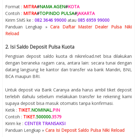
Format :
MITRA
#
NAMA AGEN
#
KOTA
Contoh :
MITRA
#
TOPINDO PULSA
#
JAKARTA
Kirim SMS ke :
082 3646 99000
atau
085 6959 99000
Panduan Lengkap »
Cara Daftar Master Dealer Pulsa Niki
Reload
2. Isi Saldo Deposit Pulsa Kuota
Pengisian deposit saldo kuota di nikireload.net bisa dilakukan
dengan beraneka ragam cara, antara lain: secara tunai dengan
datang langsung ke kantor dan transfer via bank Mandiri, BNI,
BCA maupun BRI.
Untuk deposit via Bank Caranya anda harus ambil tiket deposit
terlebih dahulu sebelum melakukan transfer ke rekening kami
supaya deposit bisa masuk otomatis tanpa konfirmasi.
Ketik :
TIKET
.
NOMINAL
.
PIN
Contoh :
TIKET
.
500000
.
3579
Kirim ke :
CENTER TRANSAKSI
Panduan Lengkap »
Cara Isi Deposit Saldo Pulsa Niki Reload