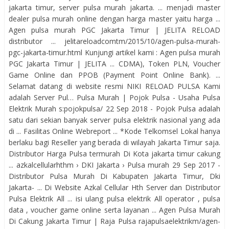
jakarta timur, server pulsa murah jakarta. ... menjadi master
dealer pulsa murah online dengan harga master yaitu harga ...
Agen pulsa murah PGC Jakarta Timur | JELITA RELOAD
distributor ... jelitareloadcomtm/2015/10/agen-pulsa-murah-
pgc-jakarta-timur.html Kunjungi artikel kami : Agen pulsa murah
PGC Jakarta Timur | JELITA ... CDMA), Token PLN, Voucher
Game Online dan PPOB (Payment Point Online Bank). ...
Selamat datang di website resmi NIKI RELOAD PULSA Kami
adalah Server Pul… Pulsa Murah | Pojok Pulsa - Usaha Pulsa
Elektrik Murah s:pojokpulsa/ 22 Sep 2018 - Pojok Pulsa adalah
satu dari sekian banyak server pulsa elektrik nasional yang ada
di ... Fasilitas Online Webreport ... *Kode Telkomsel Lokal hanya
berlaku bagi Reseller yang berada di wilayah Jakarta Timur saja.
Distributor Harga Pulsa termurah Di Kota jakarta timur cakung
... azkalcellularhthm › DKI Jakarta › Pulsa murah 29 Sep 2017 -
Distributor Pulsa Murah Di Kabupaten Jakarta Timur, Dki
Jakarta- ... Di Website Azkal Cellular Hth Server dan Distributor
Pulsa Elektrik All ... isi ulang pulsa elektrik All operator , pulsa
data , voucher game online serta layanan ... Agen Pulsa Murah
Di Cakung Jakarta Timur | Raja Pulsa rajapulsaelektrikm/agen-