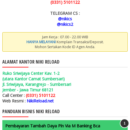
(0331) 5101122
TELEGRAM CS :
@nikics
@nikics2
Jam Kerja : 07.00 - 22.00 WIB
HANYA MELAYANI
Komplain Transaksi/Deposit.
Mohon Sertakan Kode ID Agen Anda.
ALAMAT KANTOR NIKI RELOAD
Ruko Sriwijaya Center Kav. 1-2
(utara Kantor Camat Sumbersari)
Jl. Sriwijaya, Karangrejo - Sumbersari
Jember - Jawa Timur 68121
Call Center :
(0331) 5101122
Web Resmi :
NikiReload.net
PANDUAN BISNIS NIKI RELOAD
Pembayaran Tambah Daya Pln Via M Banking Bca