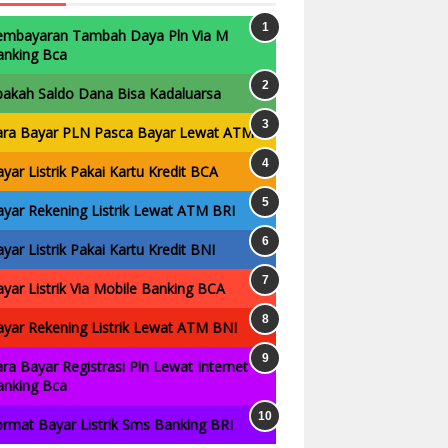
embayaran Tambah Daya Pln Via M
anking Bca
pakah Saldo Dana Bisa Kadaluarsa
ara Bayar PLN Pasca Bayar Lewat ATM
yar Listrik Pakai Kartu Kredit BCA
yar Rekening Listrik Lewat ATM BRI
yar Listrik Pakai Kartu Kredit BNI
yar Listrik Via Mobile Banking BCA
yar Rekening Listrik Lewat ATM BNI
ra Bayar Registrasi Pln Lewat Internet
anking Bca
rmat Bayar Listrik Sms Banking BRI