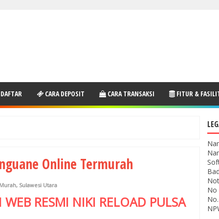
 DAFTAR
CARA DEPOSIT
CARA TRANSAKSI
FITUR & FASILI
LEG
Nam
Nam
onguane Online Termurah
Sof
Bad
Not
 Murah
,
Sulawesi Utara
No 
I WEB RESMI
NIKI RELOAD
PULSA
No.
NPW