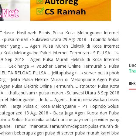
il Telusur Hasil web Bisnis Pulsa Kota Melonguane Internet
› pulsa murah › Sulawesi Utara 29 Agt 2018 - Topindo Solusi
er yang . ... Agen Pulsa Murah Elektrik di Kota Internet
sa Kota Melonguane Paket Internet Termurah - S PULSA ... s-
 9 Sep 2018 - Agen Pulsa Murah Elektrik di Kota Internet
Bac
n .... Cek harga ⇒ Voucher Game Online Termurah S Pulsa
Tra
ELITA RELOAD PULSA ... jelitapulsag › ... › server pulsa ppob
Org - Jelita Pulsa Elektrik Murah di Melonguane Agen Pulsa
REK
is Agen Pulsa Elektrik Online Termurah. Distributor Pulsa Kota
... thalitapulsam › pulsa murah › Sulawesi Utara 6 Sep 2018
ernet Melonguane – Indo ... Agen ... Kami menawarkan bisnis
urah. Harga Pulsa di Kota Melonguane – PT Topindo Solusi
categorized 13 Agt 2018 - Baca Juga Agen Kuota dan Pulsa
pindo Solusi Komunika adalah online payment provider yang
uane Timur marketpulsamurahm/deposit-pulsa-murah-di-
ahkan beberapa agen pulsa di server pulsa murah kami bisa