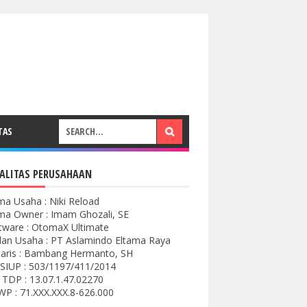
TAS
ALITAS PERUSAHAAN
a Usaha : Niki Reload
a Owner : Imam Ghozali, SE
tware : OtomaX Ultimate
an Usaha : PT Aslamindo Eltama Raya
aris : Bambang Hermanto, SH
SIUP : 503/1197/411/2014
 TDP : 13.07.1.47.02270
P : 71.XXX.XXX.8-626.000