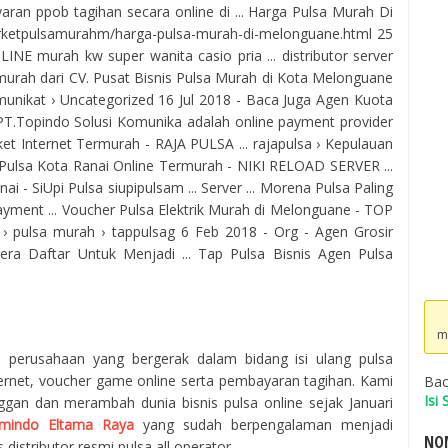
aran ppob tagihan secara online di ... Harga Pulsa Murah Di
ketpulsamurahm/harga-pulsa-murah-di-melonguane.html 25
INE murah kw super wanita casio pria ... distributor server
rmurah dari CV. Pusat Bisnis Pulsa Murah di Kota Melonguane
omunikat › Uncategorized 16 Jul 2018 - Baca Juga Agen Kuota
T.Topindo Solusi Komunika adalah online payment provider
aket Internet Termurah - RAJA PULSA ... rajapulsa › Kepulauan
 Pulsa Kota Ranai Online Termurah - NIKI RELOAD SERVER ...
ai - SiUpi Pulsa siupipulsam ... Server ... Morena Pulsa Paling
ment ... Voucher Pulsa Elektrik Murah di Melonguane - TOP
› pulsa murah › tappulsag 6 Feb 2018 - Org - Agen Grosir
ra Daftar Untuk Menjadi ... Tap Pulsa Bisnis Agen Pulsa
m
h perusahaan yang bergerak dalam bidang isi ulang pulsa
ternet, voucher game online serta pembayaran tagihan. Kami
Bac
Isi
ggan dan merambah dunia bisnis pulsa online sejak Januari
mindo Eltama Raya
yang sudah berpengalaman menjadi
NOM
 distributor resmi pulsa all operator.