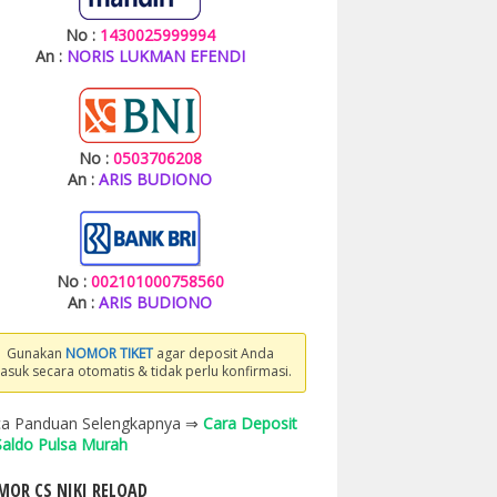
No :
1430025999994
An :
NORIS LUKMAN EFENDI
No :
0503706208
An :
ARIS BUDIONO
No :
002101000758560
An :
ARIS BUDIONO
Gunakan
NOMOR TIKET
agar deposit Anda
asuk secara otomatis & tidak perlu konfirmasi.
a Panduan Selengkapnya ⇒
Cara Deposit
 Saldo Pulsa Murah
OR CS NIKI RELOAD