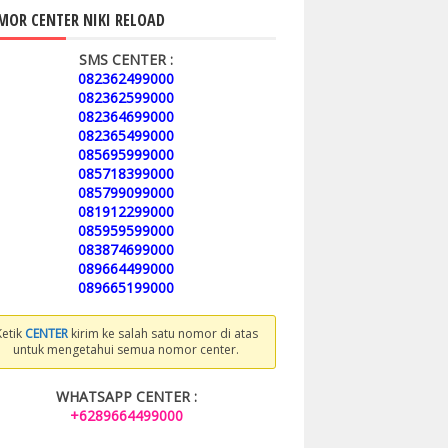
OR CENTER NIKI RELOAD
SMS CENTER :
082362499000
082362599000
082364699000
082365499000
085695999000
085718399000
085799099000
081912299000
085959599000
083874699000
089664499000
089665199000
Ketik
CENTER
kirim ke salah satu nomor di atas
untuk mengetahui semua nomor center.
WHATSAPP CENTER :
+6289664499000