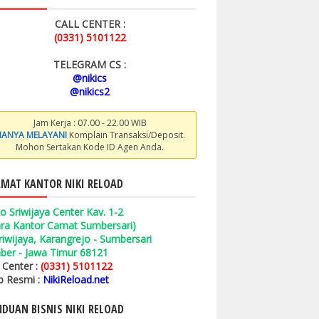
CALL CENTER :
(0331) 5101122
TELEGRAM CS :
@nikics
@nikics2
Jam Kerja : 07.00 - 22.00 WIB
ANYA MELAYANI
Komplain Transaksi/Deposit.
Mohon Sertakan Kode ID Agen Anda.
MAT KANTOR NIKI RELOAD
o Sriwijaya Center Kav. 1-2
ara Kantor Camat Sumbersari)
 Sriwijaya, Karangrejo - Sumbersari
ber - Jawa Timur 68121
l Center :
(0331) 5101122
 Resmi :
NikiReload.net
DUAN BISNIS NIKI RELOAD