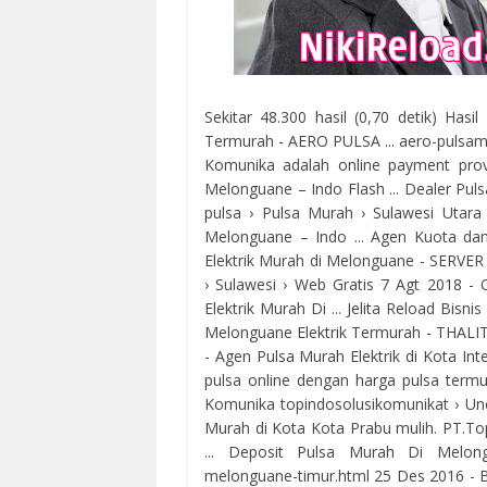
Sekitar 48.300 hasil (0,70 detik) Has
Termurah - AERO PULSA ... aero-pulsam 
Komunika adalah online payment provid
Melonguane – Indo Flash ... Dealer Pul
pulsa › Pulsa Murah › Sulawesi Utara
Melonguane – Indo ... Agen Kuota da
Elektrik Murah di Melonguane - SERVER J
› Sulawesi › Web Gratis 7 Agt 2018 - 
Elektrik Murah Di ... Jelita Reload Bisn
Melonguane Elektrik Termurah - THALITA 
- Agen Pulsa Murah Elektrik di Kota Int
pulsa online dengan harga pulsa term
Komunika topindosolusikomunikat › Un
Murah di Kota Kota Prabu mulih. PT.To
... Deposit Pulsa Murah Di Melong
melonguane-timur.html 25 Des 2016 - B