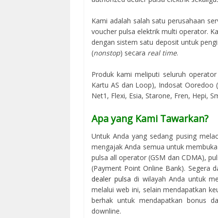
Kami adalah salah satu perusahaan serv
voucher pulsa elektrik multi operator.
dengan sistem satu deposit untuk peng
(
nonstop
) secara
real time
.
Produk kami meliputi seluruh operator 
Kartu AS dan Loop), Indosat Ooredoo (M
Net1, Flexi, Esia, Starone, Fren, Hepi, S
Apa yang Kami Tawarkan?
Untuk Anda yang sedang pusing melac
mengajak Anda semua untuk membuka us
pulsa all operator (GSM dan CDMA), puls
(Payment Point Online Bank). Segera d
dealer pulsa
di wilayah Anda untuk me
melalui web ini, selain mendapatkan keu
berhak untuk mendapatkan bonus dari
downline.