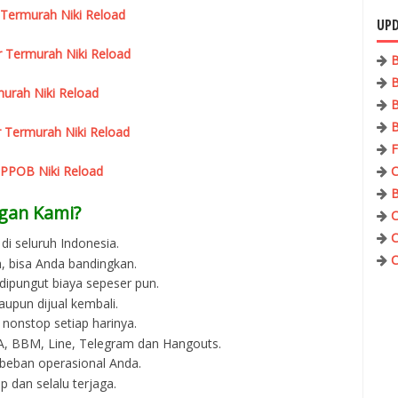
 Termurah Niki Reload
UPD
r Termurah Niki Reload
B
B
urah Niki Reload
B
B
 Termurah Niki Reload
F
 PPOB Niki Reload
C
B
gan Kami?
C
C
di seluruh Indonesia.
C
, bisa Anda bandingkan.
 dipungut biaya sepeser pun.
aupun dijual kembali.
 nonstop setiap harinya.
 WA, BBM, Line, Telegram dan Hangouts.
beban operasional Anda.
p dan selalu terjaga.