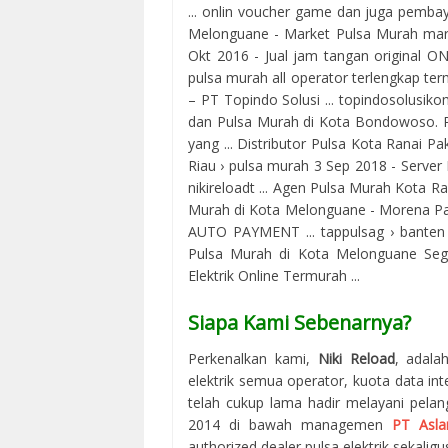
... onlin voucher game dan juga pembay
Melonguane - Market Pulsa Murah mar
Okt 2016 - Jual jam tangan original ONL
pulsa murah all operator terlengkap te
– PT Topindo Solusi ... topindosolusik
dan Pulsa Murah di Kota Bondowoso. P
yang ... Distributor Pulsa Kota Ranai P
Riau › pulsa murah 3 Sep 2018 - Server
nikireloadt ... Agen Pulsa Murah Kota Ran
Murah di Kota Melonguane - Morena Pay
AUTO PAYMENT ... tappulsag › banten 
Pulsa Murah di Kota Melonguane Sege
Elektrik Online Termurah ...
Siapa Kami Sebenarnya?
Perkenalkan kami,
Niki Reload
, adala
elektrik semua operator, kuota data in
telah cukup lama hadir melayani pelan
2014 di bawah managemen
PT Asla
authorized dealer pulsa elektrik sekaligus