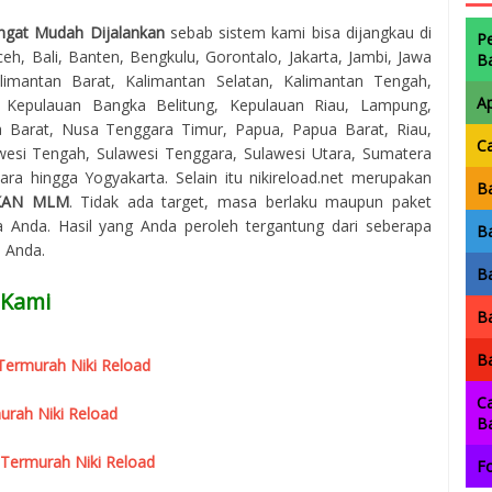
ngat Mudah Dijalankan
sebab sistem kami bisa dijangkau di
P
eh, Bali, Banten, Bengkulu, Gorontalo, Jakarta, Jambi, Jawa
B
imantan Barat, Kalimantan Selatan, Kalimantan Tengah,
A
, Kepulauan Bangka Belitung, Kepulauan Riau, Lampung,
 Barat, Nusa Tenggara Timur, Papua, Papua Barat, Riau,
C
awesi Tengah, Sulawesi Tenggara, Sulawesi Utara, Sumatera
ra hingga Yogyakarta. Selain itu nikireload.net merupakan
Ba
KAN MLM
. Tidak ada target, masa berlaku maupun paket
 Anda. Hasil yang Anda peroleh tergantung dari seberapa
Ba
a Anda.
Ba
 Kami
Ba
Ba
r Termurah Niki Reload
Ca
urah Niki Reload
B
 Termurah Niki Reload
Fo