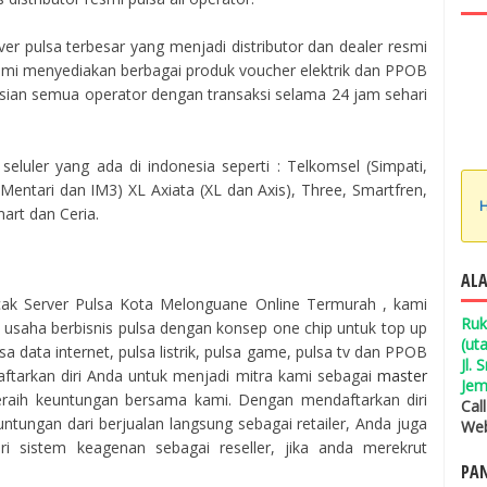
er pulsa terbesar yang menjadi distributor dan dealer resmi
 Kami menyediakan berbagai produk voucher elektrik dan PPOB
isian semua operator dengan transaksi selama 24 jam sehari
seluler yang ada di indonesia seperti : Telkomsel (Simpati,
entari dan IM3) XL Axiata (XL dan Axis), Three, Smartfren,
H
mart dan Ceria.
ALA
ak Server Pulsa Kota Melonguane Online Termurah , kami
Ruk
aha berbisnis pulsa dengan konsep one chip untuk top up
(ut
a data internet, pulsa listrik, pulsa game, pulsa tv dan PPOB
Jl.
aftarkan diri Anda untuk menjadi mitra kami sebagai
master
Jem
raih keuntungan bersama kami. Dengan mendaftarkan diri
Cal
ntungan dari berjualan langsung sebagai retailer, Anda juga
Web
 sistem keagenan sebagai reseller, jika anda merekrut
PAN