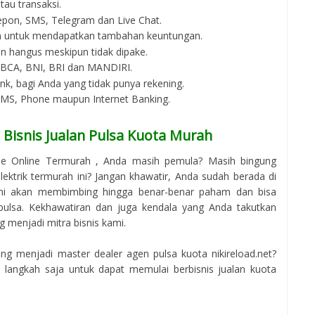
au transaksi.
epon, SMS, Telegram dan Live Chat.
an untuk mendapatkan tambahan keuntungan.
an hangus meskipun tidak dipake.
i BCA, BNI, BRI dan MANDIRI.
bank, bagi Anda yang tidak punya rekening.
 SMS, Phone maupun Internet Banking.
Bisnis Jualan Pulsa Kuota Murah
ne Online Termurah , Anda masih pemula? Masih bingung
ektrik termurah ini? Jangan khawatir, Anda sudah berada di
ami akan membimbing hingga benar-benar paham dan bisa
pulsa. Kekhawatiran dan juga kendala yang Anda takutkan
g menjadi mitra bisnis kami.
g menjadi master dealer agen pulsa kuota nikireload.net?
langkah saja untuk dapat memulai berbisnis jualan kuota