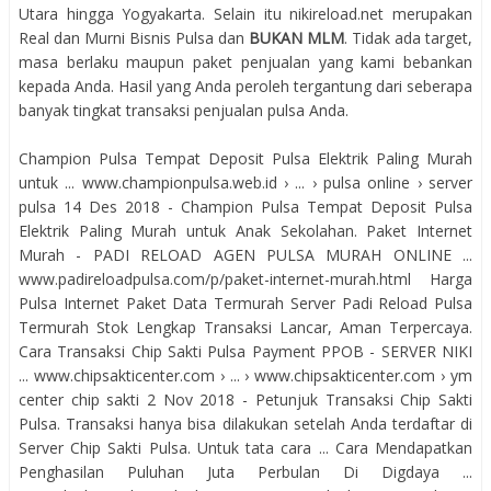
Utara hingga Yogyakarta. Selain itu nikireload.net merupakan
Real dan Murni Bisnis Pulsa dan
BUKAN MLM
. Tidak ada target,
masa berlaku maupun paket penjualan yang kami bebankan
kepada Anda. Hasil yang Anda peroleh tergantung dari seberapa
banyak tingkat transaksi penjualan pulsa Anda.
Champion Pulsa Tempat Deposit Pulsa Elektrik Paling Murah
untuk ... www.championpulsa.web.id › ... › pulsa online › server
pulsa 14 Des 2018 - Champion Pulsa Tempat Deposit Pulsa
Elektrik Paling Murah untuk Anak Sekolahan. Paket Internet
Murah - PADI RELOAD AGEN PULSA MURAH ONLINE ...
www.padireloadpulsa.com/p/paket-internet-murah.html Harga
Pulsa Internet Paket Data Termurah Server Padi Reload Pulsa
Termurah Stok Lengkap Transaksi Lancar, Aman Terpercaya.
Cara Transaksi Chip Sakti Pulsa Payment PPOB - SERVER NIKI
... www.chipsakticenter.com › ... › www.chipsakticenter.com › ym
center chip sakti 2 Nov 2018 - Petunjuk Transaksi Chip Sakti
Pulsa. Transaksi hanya bisa dilakukan setelah Anda terdaftar di
Server Chip Sakti Pulsa. Untuk tata cara ... Cara Mendapatkan
Penghasilan Puluhan Juta Perbulan Di Digdaya ...