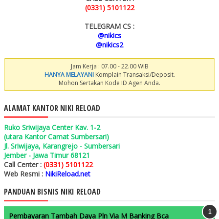
(0331) 5101122
TELEGRAM CS :
@nikics
@nikics2
Jam Kerja : 07.00 - 22.00 WIB
HANYA MELAYANI
Komplain Transaksi/Deposit.
Mohon Sertakan Kode ID Agen Anda.
ALAMAT KANTOR NIKI RELOAD
Ruko Sriwijaya Center Kav. 1-2
(utara Kantor Camat Sumbersari)
Jl. Sriwijaya, Karangrejo - Sumbersari
Jember - Jawa Timur 68121
Call Center :
(0331) 5101122
Web Resmi :
NikiReload.net
PANDUAN BISNIS NIKI RELOAD
Pembayaran Tambah Daya Pln Via M Banking Bca