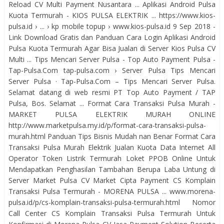
Reload CV Multi Payment Nusantara ... Aplikasi Android Pulsa
Kuota Termurah - KIOS PULSA ELEKTRIK ... https://www.kios-
pulsa.id › ... › kp mobile topup › www.kios-pulsa.id 9 Sep 2018 -
Link Download Gratis dan Panduan Cara Login Aplikasi Android
Pulsa Kuota Termurah Agar Bisa Jualan di Server Kios Pulsa CV
Multi ... Tips Mencari Server Pulsa - Top Auto Payment Pulsa -
Tap-Pulsa.Com tap-pulsa.com › Server Pulsa Tips Mencari
Server Pulsa · Tap-Pulsa.Com – Tips Mencari Server Pulsa.
Selamat datang di web resmi PT Top Auto Payment / TAP
Pulsa, Bos. Selamat ... Format Cara Transaksi Pulsa Murah -
MARKET PULSA ELEKTRIK MURAH ONLINE
http://www.marketpulsa.my.id/p/format-cara-transaksi-pulsa-
murah.html Panduan Tips Bisnis Mudah nan Benar Format Cara
Transaksi Pulsa Murah Elektrik Jualan Kuota Data Internet All
Operator Token Listrik Termurah Loket PPOB Online Untuk
Mendapatkan Penghasilan Tambahan Berupa Laba Untung di
Server Market Pulsa CV Market Cipta Payment CS Komplain
Transaksi Pulsa Termurah - MORENA PULSA ... www.morena-
pulsa.id/p/cs-komplain-transaksi-pulsa-termurah.html Nomor
Call Center CS Komplain Transaksi Pulsa Termurah Untuk