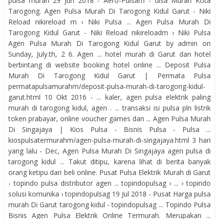
pulsa murah 29 Jun 2018 - Aero-Pulsam - ulsa Murah Kota
Tarogong. Agen Pulsa Murah Di Tarogong Kidul Garut - Niki
Reload nikireload m › Niki Pulsa ... Agen Pulsa Murah Di
Tarogong Kidul Garut - Niki Reload nikireloadm › Niki Pulsa
Agen Pulsa Murah Di Tarogong Kidul Garut by admin on
Sunday, July.th, 2 6. Agen ... hotel murah di Garut dan hotel
berbintang di website booking hotel online ... Deposit Pulsa
Murah Di Tarogong Kidul Garut | Permata Pulsa
permatapulsamurahm/deposit-pulsa-murah-di-tarogong-kidul-
garut.html 10 Okt 2016 - ... kaler, agen pulsa elektrik paling
murah di tarogong kidul, agen . ... transaksi isi pulsa pln listrik
token prabayar, online voucher games dan ... Agen Pulsa Murah
Di Singajaya | Kios Pulsa - Bisnis Pulsa - Pulsa ...
kiospulsatermurahm/agen-pulsa-murah-di-singajaya.html 3 hari
yang lalu - Dec, Agen Pulsa Murah Di Singajaya agen pulsa di
tarogong kidul ... Takut ditipu, karena lihat di berita banyak
orang ketipu dari beli online. Pusat Pulsa Elektrik Murah di Garut
- topindo pulsa distributor agen ... topindopulsag › ... › topindo
solusi komunika › topindopulsag 19 Jul 2018 - Pusat Harga pulsa
murah Di Garut tarogong kidul - topindopulsag ... Topindo Pulsa
Bisnis Agen Pulsa Elektrik Online Termurah. Merupakan ...