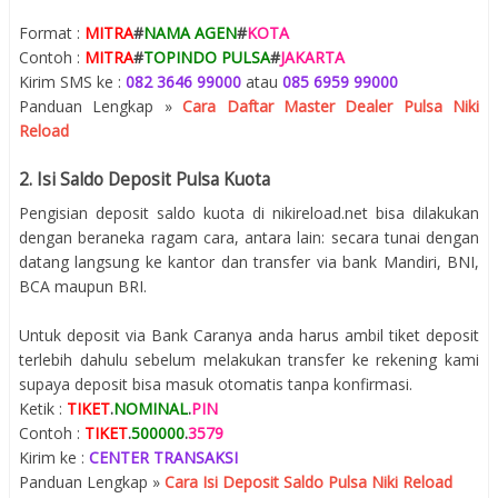
Format :
MITRA
#
NAMA AGEN
#
KOTA
Contoh :
MITRA
#
TOPINDO PULSA
#
JAKARTA
Kirim SMS ke :
082 3646 99000
atau
085 6959 99000
Panduan Lengkap »
Cara Daftar Master Dealer Pulsa Niki
Reload
2. Isi Saldo Deposit Pulsa Kuota
Pengisian deposit saldo kuota di nikireload.net bisa dilakukan
dengan beraneka ragam cara, antara lain: secara tunai dengan
datang langsung ke kantor dan transfer via bank Mandiri, BNI,
BCA maupun BRI.
Untuk deposit via Bank Caranya anda harus ambil tiket deposit
terlebih dahulu sebelum melakukan transfer ke rekening kami
supaya deposit bisa masuk otomatis tanpa konfirmasi.
Ketik :
TIKET
.
NOMINAL
.
PIN
Contoh :
TIKET
.
500000
.
3579
Kirim ke :
CENTER TRANSAKSI
Panduan Lengkap »
Cara Isi Deposit Saldo Pulsa Niki Reload