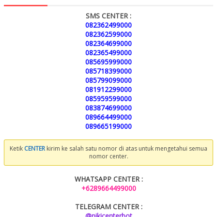
SMS CENTER :
082362499000
082362599000
082364699000
082365499000
085695999000
085718399000
085799099000
081912299000
085959599000
083874699000
089664499000
089665199000
Ketik
CENTER
kirim ke salah satu nomor di atas untuk mengetahui semua
nomor center.
WHATSAPP CENTER :
+6289664499000
TELEGRAM CENTER :
@nikicenterbot