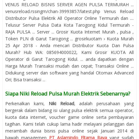
VENUS RELOAD BISNIS SERVER AGEN PULSA TERMURAH ...
venusreload.rssingm/chan-39993857/latest.php Venus Reload
Distributor Pulsa Elektrik All Operator Online Termurah dan ....
Telusur Server Pulsa Data Kota Tarogong Kidul Termurah -
RAJA PULSA ... Server ... Grosir Kuota Internet Murah , pulsa ,
Token PLN di Garut Tarogong ... grosirkuotam › Kuota Murah
25 Apr 2018 - Anda mencari Distributor Kuota Dan Pulsa
Murah? Hub WA: 085694000022, Kami Grosir KUOTA All
Operator di Garut Tarogong Kidul. ... anda dapatkan dengan
Harga Murah Transaksi mudah dan cepat; Transaksi Online ...
Didukung server dan software yang handal Otomax Advanced
Ori; Bisa transaksi ...
Siapa Niki Reload Pulsa Murah Elektrik Sebenarnya?
Perkenalkan kami,
Niki Reload
, adalah perusahaan yang
bergerak dalam bidang isi ulang pulsa elektrik semua operator,
kuota data internet, voucher game online serta pembayaran
tagihan. Kami telah cukup lama hadir melayani pelanggan dan
merambah dunia bisnis pulsa online sejak Januari 2014 di
bawah managemen
PT Aslamindo Eltama Raya
yang sudah