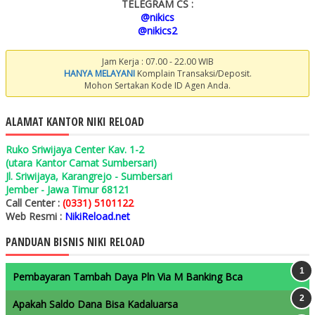
TELEGRAM CS :
@nikics
@nikics2
Jam Kerja : 07.00 - 22.00 WIB
HANYA MELAYANI
Komplain Transaksi/Deposit.
Mohon Sertakan Kode ID Agen Anda.
ALAMAT KANTOR NIKI RELOAD
Ruko Sriwijaya Center Kav. 1-2
(utara Kantor Camat Sumbersari)
Jl. Sriwijaya, Karangrejo - Sumbersari
Jember - Jawa Timur 68121
Call Center :
(0331) 5101122
Web Resmi :
NikiReload.net
PANDUAN BISNIS NIKI RELOAD
Pembayaran Tambah Daya Pln Via M Banking Bca
Apakah Saldo Dana Bisa Kadaluarsa