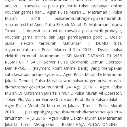
adalah ... transaksi isi pulsa pln listrik token prabayar, online
voucher games dan ... Agen Pulsa Murah Di Matraman | Pulsa
Murah 2018 pulsatermurah/agen-pulsa-murah-di-
matraman.html Agen Pulsa Elektrik Murah Di Matraman Jakarta
Timur. ... 1 deposit bisa untuk transaksi pulsa listrik prabayar,
voucher game online dan juga pembayaran ppob ... Dealer
pulsa elektrik termurah Matraman | DEMO SITE
mytemmplatetm › Pulsa Murah 4 Sep 2013 - Dealer pulsa
elektrik termurah Matraman ~ SELAMAT DATANG DI WEB
RESMI CHIP SAKTI Server Pulsa Elektronik Semua Operator
Dan PPOB ... (Payment Point Online Bank) yang merupakan
satu kesatuan antara system ... Agen Pulsa Murah Di Matraman
Jakarta Timur | Pulsa Murah jawarapulsam/agen-pulsa-murah-
di-matraman-jakarta-timur.html 24 Agt 2016 - Agen Pulsa
Murah Di Matraman Jakarta Timur ... Pulsa Murah All Operator,
Token Pln, Voucher Game Online dan Ppob Raja Pulsa adalah ...
Agen Pulsa Murah Di Matraman Jakarta Timur | Pulsa Murah
2018 pulsappobg/agen-pulsa-murah-di-matraman-jakarta-
timur.html 14 Jul 2016 - Agen Pulsa Elektrik Murah Di Matraman
Jakarta Timur Merupakan ... RESMI RAJA PULSA ONLINE |