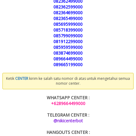
082362499000
082362599000
082364699000
082365499000
085695999000
085718399000
085799099000
081912299000
085959599000
083874699000
089664499000
089665199000
Ketik
CENTER
kirim ke salah satu nomor di atas untuk mengetahui semua
nomor center.
WHATSAPP CENTER :
+6289664499000
TELEGRAM CENTER :
@nikicenterbot
HANGOUTS CENTER :