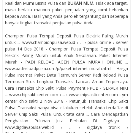
Real dan Murni Bisnis Pulsa dan
BUKAN MLM
. Tidak ada target,
masa berlaku maupun paket penjualan yang kami bebankan
kepada Anda. Hasil yang Anda peroleh tergantung dari seberapa
banyak tingkat transaksi penjualan pulsa Anda.
Champion Pulsa Tempat Deposit Pulsa Elektrik Paling Murah
untuk ... www.championpulsa.web.id › ... › pulsa online › server
pulsa 14 Des 2018 - Champion Pulsa Tempat Deposit Pulsa
Elektrik Paling Murah untuk Anak Sekolahan. Paket Internet
Murah - PADI RELOAD AGEN PULSA MURAH ONLINE ...
www.padireloadpulsa.com/p/paket-internet-murah.html Harga
Pulsa Internet Paket Data Termurah Server Padi Reload Pulsa
Termurah Stok Lengkap Transaksi Lancar, Aman Terpercaya.
Cara Transaksi Chip Sakti Pulsa Payment PPOB - SERVER NIKI
... www.chipsakticenter.com › ... › www.chipsakticenter.com › ym
center chip sakti 2 Nov 2018 - Petunjuk Transaksi Chip Sakti
Pulsa. Transaksi hanya bisa dilakukan setelah Anda terdaftar di
Server Chip Sakti Pulsa. Untuk tata cara ... Cara Mendapatkan
Penghasilan Puluhan Juta Perbulan Di Digdaya ...
www.digdayapulsa.web.id › ... › digdaya tronik ›