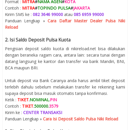
Format :
MITRA
#
NAMA AGEN
#
KOTA
Contoh :
MITRA
#
TOPINDO PULSA
#
JAKARTA
Kirim SMS ke :
082 3646 99000
atau
085 6959 99000
Panduan Lengkap »
Cara Daftar Master Dealer Pulsa Niki
Reload
2. Isi Saldo Deposit Pulsa Kuota
Pengisian deposit saldo kuota di nikireload.net bisa dilakukan
dengan beraneka ragam cara, antara lain: secara tunai dengan
datang langsung ke kantor dan transfer via bank Mandiri, BNI,
BCA maupun BRI.
Untuk deposit via Bank Caranya anda harus ambil tiket deposit
terlebih dahulu sebelum melakukan transfer ke rekening kami
supaya deposit bisa masuk otomatis tanpa konfirmasi.
Ketik :
TIKET
.
NOMINAL
.
PIN
Contoh :
TIKET
.
500000
.
3579
Kirim ke :
CENTER TRANSAKSI
Panduan Lengkap »
Cara Isi Deposit Saldo Pulsa Niki Reload