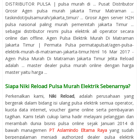
DISTRIBUTOR PULSA | pulsa murah di ... Pusat Distributor
Grosir Agen pulsa murah jakarta Timur Matraman ...
taskindot/pulsamurah/jakarta_timur/ ... Grosir Agen server H2H
pulsa nasional paling murah pemerintah jakarta Timur ...
sebagai distributor resmi pulsa elektrik all operator secara
online dan offline. Agen Pulsa Elektrik Murah Di Matraman
Jakarta Timur | Permata Pulsa permatapulsat/agen-pulsa-
elektrik-murah-di-matraman-jakarta-timur.html 16 Mar 2017 -
Agen Pulsa Murah Di Matraman Jakarta Timur Jelita Reload
adalah ... master dealer pulsa murah online dengan harga
master yaitu harga ...
Siapa Niki Reload Pulsa Murah Elektrik Sebenarnya?
Perkenalkan kami,
Niki Reload
, adalah perusahaan yang
bergerak dalam bidang isi ulang pulsa elektrik semua operator,
kuota data internet, voucher game online serta pembayaran
tagihan. Kami telah cukup lama hadir melayani pelanggan dan
merambah dunia bisnis pulsa online sejak Januari 2014 di
bawah managemen
PT Aslamindo Eltama Raya
yang sudah
berpengalaman menjadi authorized dealer pulsa elektrik