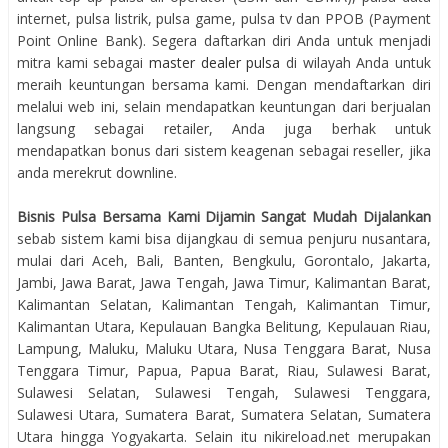
internet, pulsa listrik, pulsa game, pulsa tv dan PPOB (Payment
Point Online Bank). Segera daftarkan diri Anda untuk menjadi
mitra kami sebagai
master dealer pulsa
di wilayah Anda untuk
meraih keuntungan bersama kami. Dengan mendaftarkan diri
melalui web ini, selain mendapatkan keuntungan dari berjualan
langsung sebagai retailer, Anda juga berhak untuk
mendapatkan bonus dari sistem keagenan sebagai reseller, jika
anda merekrut downline.
Bisnis Pulsa Bersama Kami Dijamin Sangat Mudah Dijalankan
sebab sistem kami bisa dijangkau di semua penjuru nusantara,
mulai dari Aceh, Bali, Banten, Bengkulu, Gorontalo, Jakarta,
Jambi, Jawa Barat, Jawa Tengah, Jawa Timur, Kalimantan Barat,
Kalimantan Selatan, Kalimantan Tengah, Kalimantan Timur,
Kalimantan Utara, Kepulauan Bangka Belitung, Kepulauan Riau,
Lampung, Maluku, Maluku Utara, Nusa Tenggara Barat, Nusa
Tenggara Timur, Papua, Papua Barat, Riau, Sulawesi Barat,
Sulawesi Selatan, Sulawesi Tengah, Sulawesi Tenggara,
Sulawesi Utara, Sumatera Barat, Sumatera Selatan, Sumatera
Utara hingga Yogyakarta. Selain itu nikireload.net merupakan