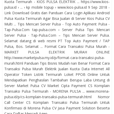
Kuota Termurah - KIOS PULSA ELEKTRIK ... https://www.kios-
pulsa.id › ... › kp mobile topup › www.kios-pulsa.id 9 Sep 2018 -
Link Download Gratis dan Panduan Cara Login Aplikasi Android
Pulsa Kuota Termurah Agar Bisa Jualan di Server Kios Pulsa CV
Multi ... Tips Mencari Server Pulsa - Top Auto Payment Pulsa -
Tap-Pulsa.Com tap-pulsa.com › Server Pulsa Tips Mencari
Server Pulsa · Tap-Pulsa.Com – Tips Mencari Server Pulsa.
Selamat datang di web resmi PT Top Auto Payment / TAP
Pulsa, Bos. Selamat ... Format Cara Transaksi Pulsa Murah -
MARKET PULSA ELEKTRIK MURAH ONLINE
http://www.marketpulsa.my.id/p/format-cara-transaksi-pulsa-
murah.html Panduan Tips Bisnis Mudah nan Benar Format Cara
Transaksi Pulsa Murah Elektrik Jualan Kuota Data Internet All
Operator Token Listrik Termurah Loket PPOB Online Untuk
Mendapatkan Penghasilan Tambahan Berupa Laba Untung di
Server Market Pulsa CV Market Cipta Payment CS Komplain
Transaksi Pulsa Termurah - MORENA PULSA ... www.morena-
pulsa.id/p/cs-komplain-transaksi-pulsa-termurah.html Nomor
Call Center CS Komplain Transaksi Pulsa Termurah Untuk
Konfirmasi di Morena Pulsa CV Jasa Payment Solution Beserta
Cara Daftar Menjadi Agen ...