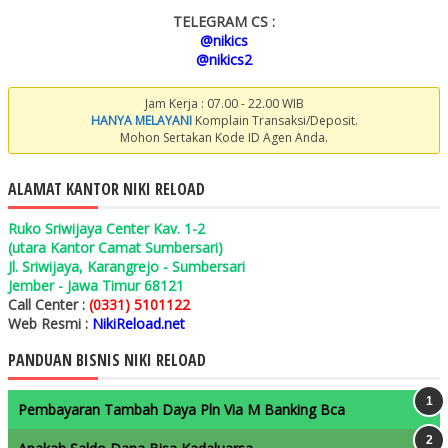
TELEGRAM CS :
@nikics
@nikics2
Jam Kerja : 07.00 - 22.00 WIB
HANYA MELAYANI
Komplain Transaksi/Deposit.
Mohon Sertakan Kode ID Agen Anda.
ALAMAT KANTOR NIKI RELOAD
Ruko Sriwijaya Center Kav. 1-2
(utara Kantor Camat Sumbersari)
Jl. Sriwijaya, Karangrejo - Sumbersari
Jember - Jawa Timur 68121
Call Center :
(0331) 5101122
Web Resmi :
NikiReload.net
PANDUAN BISNIS NIKI RELOAD
Pembayaran Tambah Daya Pln Via M Banking Bca