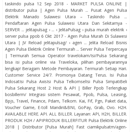
taskindo pulsa 12 Sep 2018 - MARKET PULSA ONLINE |
distributor pulsa | Agen Pulsa Murah ... Pusat Agen Pulsa
Elektrik Manado Sulawesi Utara – Taskindo Pulsa ...
Pendaftaran Agen Pulsa Sulawesi Utara Dan Sekitarnya -
SERVER ... jelitapulsag › ... › JelitaPulsag › pulsa murah elektrik ›
server pulsa ppob 6 Okt 2017 - Agen Pulsa Murah Di Sulawesi
Utara | JV Reload jelitapulsag/ › agen ... Jelita Reload Bisnis
Agen Pulsa Elektrik Online Termurah ... Server Pulsa Terpercaya
| Termurah Semua Operator‎ travelokam/Isi/Pulsa‎ Sekarang
bisa isi pulsa online via Traveloka, pilihan pembayarannya
lengkap! Beragam Metode Pembayaran. Termurah Setiap Hari.
Customer Service 24/7. Promonya Datang Terus. Isi Pulsa
IndosatIsi Pulsa AxisIsi Pulsa TelkomselIsi Pulsa SimpatiBeli
Pulsa Sekarang Host 2 Host & API | Biller Ppob Terlengkap‎
bosbillerm/‎ Integrasi sistem Pesawat, Ppob, Pulsa, Leasing,
Bpjs, Travel, Finance, Pdam, Telkom. Kai, Fif, Pgn, Paket data,
Voucher Game, E-toll Mandiri&BNI, GoPay, Grab, Ovo. H2H.
AVAILABLE HERE. API. ALL BILLER. Layanan: API, H2H, BILLER.
PRODUK H2H / APIPRODUK BILLERFITUR Pulsa Elektrik Online
2018 | Distributor [Pulsa Murah] Fast‎ ciamikpulsatm/agen-