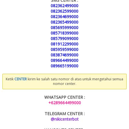
SMS CENTER :
082362499000
082362599000
082364699000
082365499000
085695999000
085718399000
085799099000
081912299000
085959599000
083874699000
089664499000
089665199000
Ketik
CENTER
kirim ke salah satu nomor di atas untuk mengetahui semua
nomor center.
WHATSAPP CENTER :
+6289664499000
TELEGRAM CENTER :
@nikicenterbot