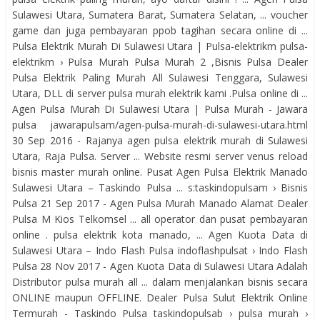
Sulawesi Utara, Sumatera Barat, Sumatera Selatan, ... voucher
game dan juga pembayaran ppob tagihan secara online di ...
Pulsa Elektrik Murah Di Sulawesi Utara | Pulsa-elektrikm pulsa-
elektrikm › Pulsa Murah Pulsa Murah 2 ,Bisnis Pulsa Dealer
Pulsa Elektrik Paling Murah All Sulawesi Tenggara, Sulawesi
Utara, DLL di server pulsa murah elektrik kami .Pulsa online di ...
Agen Pulsa Murah Di Sulawesi Utara | Pulsa Murah - Jawara
pulsa jawarapulsam/agen-pulsa-murah-di-sulawesi-utara.html
30 Sep 2016 - Rajanya agen pulsa elektrik murah di Sulawesi
Utara, Raja Pulsa. Server ... Website resmi server venus reload
bisnis master murah online. Pusat Agen Pulsa Elektrik Manado
Sulawesi Utara – Taskindo Pulsa ... s:taskindopulsam › Bisnis
Pulsa 21 Sep 2017 - Agen Pulsa Murah Manado Alamat Dealer
Pulsa M Kios Telkomsel ... all operator dan pusat pembayaran
online . pulsa elektrik kota manado, ... Agen Kuota Data di
Sulawesi Utara – Indo Flash Pulsa indoflashpulsat › Indo Flash
Pulsa 28 Nov 2017 - Agen Kuota Data di Sulawesi Utara Adalah
Distributor pulsa murah all ... dalam menjalankan bisnis secara
ONLINE maupun OFFLINE. Dealer Pulsa Sulut Elektrik Online
Termurah - Taskindo Pulsa taskindopulsab › pulsa murah ›