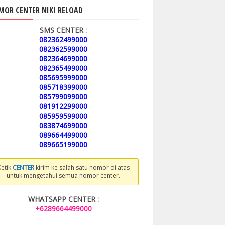
OR CENTER NIKI RELOAD
SMS CENTER :
082362499000
082362599000
082364699000
082365499000
085695999000
085718399000
085799099000
081912299000
085959599000
083874699000
089664499000
089665199000
Ketik
CENTER
kirim ke salah satu nomor di atas
untuk mengetahui semua nomor center.
WHATSAPP CENTER :
+6289664499000