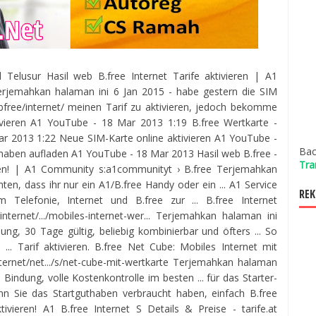
il Telusur Hasil web B.free Internet Tarife aktivieren | A1
rjemahkan halaman ini 6 Jan 2015 - habe gestern die SIM
bfree/internet/ meinen Tarif zu aktivieren, jedoch bekomme
ktivieren A1 YouTube - 18 Mar 2013 1:19 B.free Wertkarte -
 2013 1:22 Neue SIM-Karte online aktivieren A1 YouTube -
Bac
thaben aufladen A1 YouTube - 18 Mar 2013 Hasil web B.free -
Tra
ren! | A1 Community s:a1communityt › B.free Terjemahkan
ten, dass ihr nur ein A1/B.free Handy oder ein ... A1 Service
REK
 Telefonie, Internet und B.free zur ... B.free Internet
.internet/.../mobiles-internet-wer... Terjemahkan halaman ini
g, 30 Tage gültig, beliebig kombinierbar und öfters ... So
: ... Tarif aktivieren. B.free Net Cube: Mobiles Internet mit
nternet/net.../s/net-cube-mit-wertkarte Terjemahkan halaman
 Bindung, volle Kostenkontrolle im besten ... für das Starter-
n Sie das Startguthaben verbraucht haben, einfach B.free
tivieren! A1 B.free Internet S Details & Preise - tarife.at