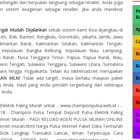
ntungan dari berjualan langsung sebagai retailer, Anda juga
 sistem keagenan sebagai reseller, jika anda merekrut
P
B
A
ngat Mudah Dijalankan
sebab sistem kami bisa dijangkau di
eh, Bali, Banten, Bengkulu, Gorontalo, Jakarta, Jambi, Jawa
C
imantan Barat, Kalimantan Selatan, Kalimantan Tengah,
, Kepulauan Bangka Belitung, Kepulauan Riau, Lampung,
Ba
 Barat, Nusa Tenggara Timur, Papua, Papua Barat, Riau,
awesi Tengah, Sulawesi Tenggara, Sulawesi Utara, Sumatera
Ba
ra hingga Yogyakarta. Selain itu nikireload.net merupakan
KAN MLM
. Tidak ada target, masa berlaku maupun paket
Ba
 Anda. Hasil yang Anda peroleh tergantung dari seberapa
Ba
a Anda.
Ba
ktrik Paling Murah untuk ... www.championpulsa.web.id › ...
2018 - Champion Pulsa Tempat Deposit Pulsa Elektrik Paling
Ca
Internet Murah - PADI RELOAD AGEN PULSA MURAH ONLINE
B
ternet-murah.html Harga Pulsa Internet Paket Data Termurah
Fo
Stok Lengkap Transaksi Lancar, Aman Terpercaya. Cara
PPOB - SERVER NIKI ... www.chipsakticenter.com › ... ›