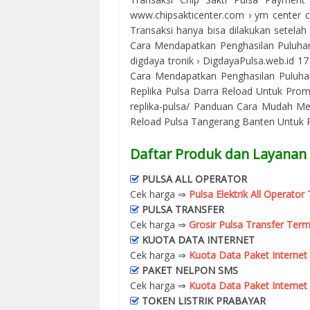
www.chipsakticenter.com › ym center ch
Transaksi hanya bisa dilakukan setelah A
Cara Mendapatkan Penghasilan Puluhan J
digdaya tronik › DigdayaPulsa.web.id 1
Cara Mendapatkan Penghasilan Puluhan
Replika Pulsa Darra Reload Untuk Prom
replika-pulsa/ Panduan Cara Mudah Me
Reload Pulsa Tangerang Banten Untuk Pr
Daftar Produk dan Layanan 
PULSA ALL OPERATOR
Cek harga ⇒
Pulsa Elektrik All Operato
PULSA TRANSFER
Cek harga ⇒
Grosir Pulsa Transfer Term
KUOTA DATA INTERNET
Cek harga ⇒
Kuota Data Paket Internet
PAKET NELPON SMS
Cek harga ⇒
Kuota Data Paket Internet
TOKEN LISTRIK PRABAYAR