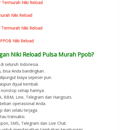
r Termurah Niki Reload
urah Niki Reload
 Termurah Niki Reload
 PPOB Niki Reload
gan Niki Reload Pulsa Murah Ppob?
di seluruh Indonesia.
, bisa Anda bandingkan.
 dipungut biaya sepeser pun.
aupun dijual kembali.
 nonstop setiap harinya.
 WA, BBM, Line, Telegram dan Hangouts.
beban operasional Anda.
p dan selalu terjaga.
au transaksi.
epon, SMS, Telegram dan Live Chat.
an untuk mendapatkan tambahan keuntungan.