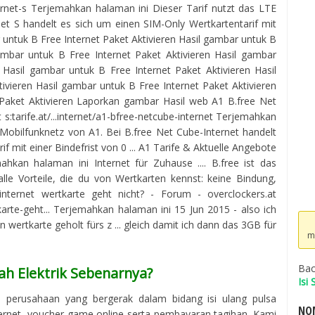
nternet-s Terjemahkan halaman ini Dieser Tarif nutzt das LTE
net S handelt es sich um einen SIM-Only Wertkartentarif mit
untuk B Free Internet Paket Aktivieren Hasil gambar untuk B
gambar untuk B Free Internet Paket Aktivieren Hasil gambar
 Hasil gambar untuk B Free Internet Paket Aktivieren Hasil
ivieren Hasil gambar untuk B Free Internet Paket Aktivieren
Paket Aktivieren Laporkan gambar Hasil web A1 B.free Net
t s:tarife.at/...internet/a1-bfree-netcube-internet Terjemahkan
 Mobilfunknetz von A1. Bei B.free Net Cube-Internet handelt
f mit einer Bindefrist von 0 ... A1 Tarife & Aktuelle Angebote
mahkan halaman ini Internet für Zuhause .... B.free ist das
lle Vorteile, die du von Wertkarten kennst: keine Bindung,
 internet wertkarte geht nicht? - Forum - overclockers.at
rtkarte-geht... Terjemahkan halaman ini 15 Jun 2015 - also ich
n wertkarte geholt fürs z ... gleich damit ich dann das 3GB für
m
Bac
ah Elektrik Sebenarnya?
Isi
h perusahaan yang bergerak dalam bidang isi ulang pulsa
NOM
ternet, voucher game online serta pembayaran tagihan. Kami