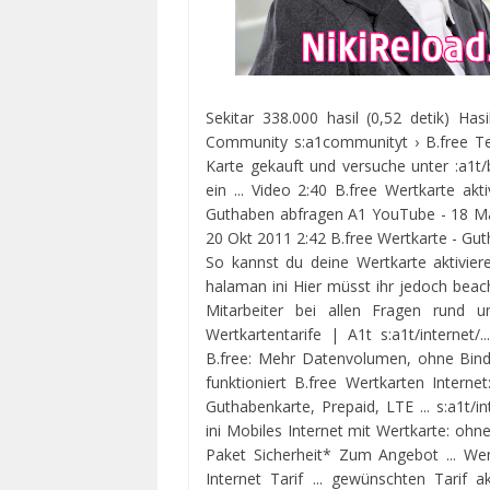
Sekitar 338.000 hasil (0,52 detik) Has
Community s:a1communityt › B.free Te
Karte gekauft und versuche unter :a1t/
ein ... Video 2:40 B.free Wertkarte a
Guthaben abfragen A1 YouTube - 18 Mar
20 Okt 2011 2:42 B.free Wertkarte - Gu
So kannst du deine Wertkarte aktivie
halaman ini Hier müsst ihr jedoch beach
Mitarbeiter bei allen Fragen rund um
Wertkartentarife | A1t s:a1t/internet/..
B.free: Mehr Datenvolumen, ohne Bindun
funktioniert B.free Wertkarten Internet
Guthabenkarte, Prepaid, LTE ... s:a1t/i
ini Mobiles Internet mit Wertkarte: ohne
Paket Sicherheit* Zum Angebot ... Wen
Internet Tarif ... gewünschten Tarif ak