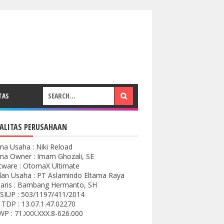
TAS
ALITAS PERUSAHAAN
a Usaha : Niki Reload
a Owner : Imam Ghozali, SE
tware : OtomaX Ultimate
an Usaha : PT Aslamindo Eltama Raya
aris : Bambang Hermanto, SH
SIUP : 503/1197/411/2014
 TDP : 13.07.1.47.02270
P : 71.XXX.XXX.8-626.000