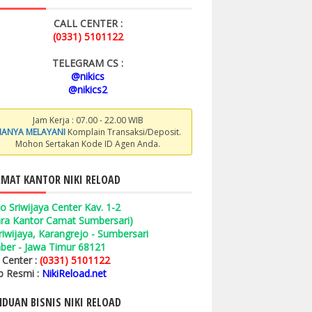
CALL CENTER :
(0331) 5101122
TELEGRAM CS :
@nikics
@nikics2
Jam Kerja : 07.00 - 22.00 WIB
ANYA MELAYANI
Komplain Transaksi/Deposit.
Mohon Sertakan Kode ID Agen Anda.
MAT KANTOR NIKI RELOAD
o Sriwijaya Center Kav. 1-2
ara Kantor Camat Sumbersari)
 Sriwijaya, Karangrejo - Sumbersari
ber - Jawa Timur 68121
l Center :
(0331) 5101122
 Resmi :
NikiReload.net
DUAN BISNIS NIKI RELOAD