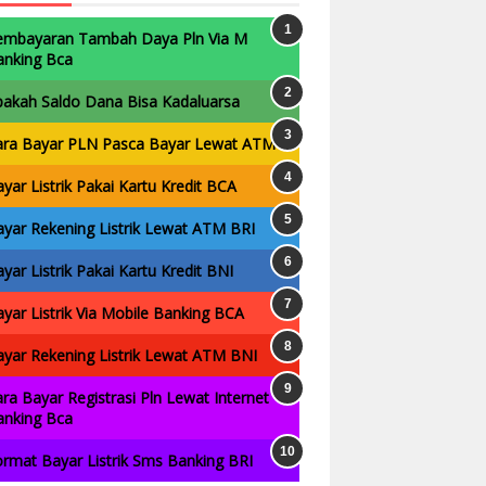
embayaran Tambah Daya Pln Via M
anking Bca
pakah Saldo Dana Bisa Kadaluarsa
ara Bayar PLN Pasca Bayar Lewat ATM
yar Listrik Pakai Kartu Kredit BCA
yar Rekening Listrik Lewat ATM BRI
yar Listrik Pakai Kartu Kredit BNI
yar Listrik Via Mobile Banking BCA
yar Rekening Listrik Lewat ATM BNI
ra Bayar Registrasi Pln Lewat Internet
anking Bca
rmat Bayar Listrik Sms Banking BRI