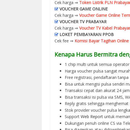
Cek harga ⇒
Token Listrik PLN Prabaya
VOUCHER GAME ONLINE
Cek harga ⇒
Voucher Game Online Term
VOUCHER TV PRABAYAR
Cek harga ⇒
Voucher TV Kabel Prabayar
LOKET PEMBAYARAN PPOB
Cek fee ⇒
Komisi Bayar Tagihan Online
Kenapa Harus Bermitra den
1 chip multi untuk semua operator 
Harga voucher pulsa sangat murah
Free registrasi, pendaftaran tanpa
Bisa untuk mengisi pulsa sendiri m
Transaksi cepat dan akurat 24 jam
Bisa transaksi isi pulsa via SMS,
Reply gratis sehingga menghemat 
Stok provider voucher pulsa lengka
Support
Web Report
untuk memant
Dukungan penuh online CS via Tel
Bisa diagenkan atau didownlinek