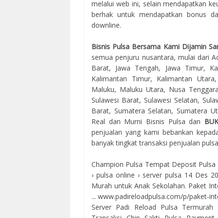
melalui web ini, selain mendapatkan keu
berhak untuk mendapatkan bonus dari
downline.
Bisnis Pulsa Bersama Kami Dijamin Sa
semua penjuru nusantara, mulai dari Ac
Barat, Jawa Tengah, Jawa Timur, Kal
Kalimantan Timur, Kalimantan Utara
Maluku, Maluku Utara, Nusa Tenggara
Sulawesi Barat, Sulawesi Selatan, Sul
Barat, Sumatera Selatan, Sumatera Uta
Real dan Murni Bisnis Pulsa dan
BU
penjualan yang kami bebankan kepada
banyak tingkat transaksi penjualan puls
Champion Pulsa Tempat Deposit Pulsa Ele
› pulsa online › server pulsa 14 Des 
Murah untuk Anak Sekolahan. Paket 
... www.padireloadpulsa.com/p/paket-in
Server Padi Reload Pulsa Termurah 
Transaksi Chip Sakti Pulsa Payment 