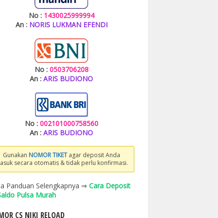
No :
1430025999994
An :
NORIS LUKMAN EFENDI
No :
0503706208
An :
ARIS BUDIONO
No :
002101000758560
An :
ARIS BUDIONO
Gunakan
NOMOR TIKET
agar deposit Anda
asuk secara otomatis & tidak perlu konfirmasi.
a Panduan Selengkapnya ⇒
Cara Deposit
 Saldo Pulsa Murah
OR CS NIKI RELOAD