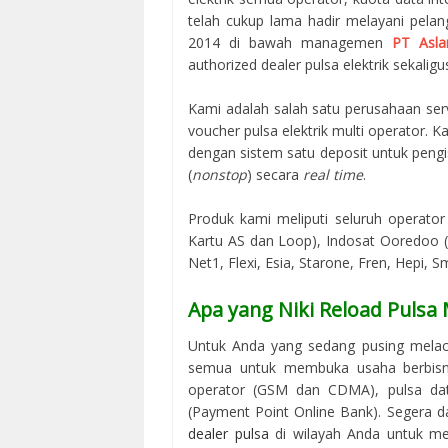
telah cukup lama hadir melayani pelan
2014 di bawah managemen
PT Asla
authorized dealer pulsa elektrik sekaligus
Kami adalah salah satu perusahaan serv
voucher pulsa elektrik multi operator.
dengan sistem satu deposit untuk peng
(
nonstop
) secara
real time
.
Produk kami meliputi seluruh operator 
Kartu AS dan Loop), Indosat Ooredoo (M
Net1, Flexi, Esia, Starone, Fren, Hepi, S
Apa yang Niki Reload Pulsa
Untuk Anda yang sedang pusing melaca
semua untuk membuka usaha berbisni
operator (GSM dan CDMA), pulsa data
(Payment Point Online Bank). Segera d
dealer pulsa
di wilayah Anda untuk me