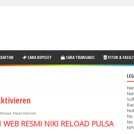
 DAFTAR
CARA DEPOSIT
CARA TRANSAKSI
FITUR & FASILI
LEG
Nam
Nam
Aktivieren
Sof
Bad
Not
 Reload
,
Paket Internet
No 
I WEB RESMI
NIKI RELOAD
PULSA
No.
NPW