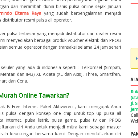
ggan dan merambah dunia bisnis pulsa online sejak Januari
mindo Eltama Raya
yang sudah berpengalaman menjadi
 distributor resmi pulsa all operator.
er pulsa terbesar yang menjadi distributor dan dealer resmi
 Kami menyediakan berbagai produk voucher elektrik dan PPOB
isian semua operator dengan transaksi selama 24 jam sehari
H
seluler yang ada di indonesia seperti : Telkomsel (Simpati,
entari dan IM3) XL Axiata (XL dan Axis), Three, Smartfren,
ALA
mart dan Ceria.
Ruk
 Murah Online Tawarkan?
(ut
Jl.
k B Free Internet Paket Aktivieren , kami mengajak Anda
Jem
s pulsa dengan konsep one chip untuk top up pulsa all
Cal
 internet, pulsa listrik, pulsa game, pulsa tv dan PPOB
Web
aftarkan diri Anda untuk menjadi mitra kami sebagai
master
PAN
raih keuntungan bersama kami. Dengan mendaftarkan diri