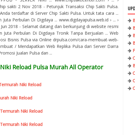
ip sakti 2 Nov 2018 - Petunjuk Transaksi Chip Sakti Pulsa.
UPD
nda terdaftar di Server Chip Sakti Pulsa. Untuk tata cara ...
uta Perbulan Di Digdaya ... www.digdayapulsa.web.id › ... ›
B
7 Jun 2018 - Selamat datang dan berkunjung di website resmi
B
 Juta Perbulan Di Digdaya Tronik Tanpa Berjualan ... Web
B
osi Bisnis Pulsa via Online drpulsa.com/cara-membuat-web-
B
mbuat / Mendapatkan Web Replika Pulsa dari Server Darra
F
omosi Jualan Pulsa dan ...
C
B
Niki Reload Pulsa Murah All Operator
C
C
r Termurah Niki Reload
C
urah Niki Reload
 Termurah Niki Reload
 Termurah Niki Reload