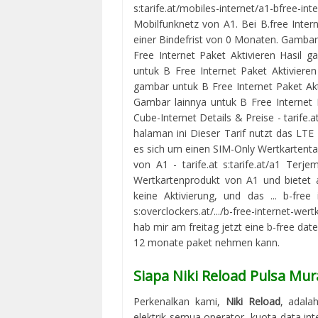
s:tarife.at/mobiles-internet/a1-bfree-i
Mobilfunknetz von A1. Bei B.free Inter
einer Bindefrist von 0 Monaten. Gambar 
Free Internet Paket Aktivieren Hasil 
untuk B Free Internet Paket Aktivieren
gambar untuk B Free Internet Paket Akt
Gambar lainnya untuk B Free Internet 
Cube-Internet Details & Preise - tarife.a
halaman ini Dieser Tarif nutzt das LTE
es sich um einen SIM-Only Wertkartentari
von A1 - tarife.at s:tarife.at/a1 Terje
Wertkartenprodukt von A1 und bietet a
keine Aktivierung, und das ... b-free
s:overclockers.at/.../b-free-internet-we
hab mir am freitag jetzt eine b-free date
12 monate paket nehmen kann.
Siapa Niki Reload Pulsa Mur
Perkenalkan kami,
Niki Reload
, adala
elektrik semua operator, kuota data in