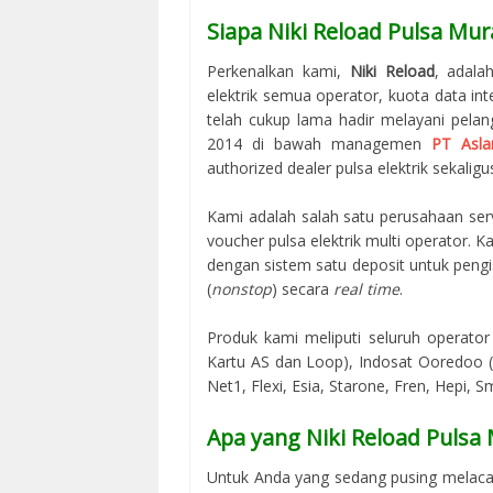
Siapa Niki Reload Pulsa Mur
Perkenalkan kami,
Niki Reload
, adala
elektrik semua operator, kuota data in
telah cukup lama hadir melayani pelan
2014 di bawah managemen
PT Asla
authorized dealer pulsa elektrik sekaligus
Kami adalah salah satu perusahaan serv
voucher pulsa elektrik multi operator.
dengan sistem satu deposit untuk peng
(
nonstop
) secara
real time
.
Produk kami meliputi seluruh operator 
Kartu AS dan Loop), Indosat Ooredoo (M
Net1, Flexi, Esia, Starone, Fren, Hepi, S
Apa yang Niki Reload Pulsa
Untuk Anda yang sedang pusing melac