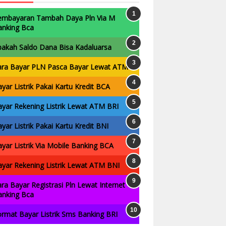
embayaran Tambah Daya Pln Via M
anking Bca
pakah Saldo Dana Bisa Kadaluarsa
ara Bayar PLN Pasca Bayar Lewat ATM
yar Listrik Pakai Kartu Kredit BCA
yar Rekening Listrik Lewat ATM BRI
yar Listrik Pakai Kartu Kredit BNI
yar Listrik Via Mobile Banking BCA
yar Rekening Listrik Lewat ATM BNI
ra Bayar Registrasi Pln Lewat Internet
anking Bca
rmat Bayar Listrik Sms Banking BRI