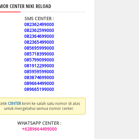
OR CENTER NIKI RELOAD
SMS CENTER :
082362499000
082362599000
082364699000
082365499000
085695999000
085718399000
085799099000
081912299000
085959599000
083874699000
089664499000
089665199000
Ketik
CENTER
kirim ke salah satu nomor di atas
untuk mengetahui semua nomor center.
WHATSAPP CENTER :
+6289664499000