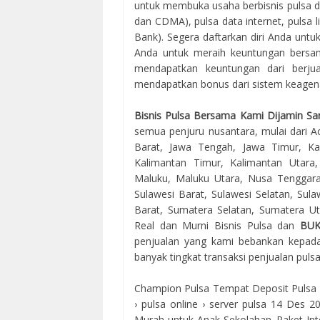
untuk membuka usaha berbisnis pulsa d
dan CDMA), pulsa data internet, pulsa l
Bank). Segera daftarkan diri Anda unt
Anda untuk meraih keuntungan bersama
mendapatkan keuntungan dari berjua
mendapatkan bonus dari sistem keagenan
Bisnis Pulsa Bersama Kami Dijamin Sa
semua penjuru nusantara, mulai dari Ac
Barat, Jawa Tengah, Jawa Timur, Kal
Kalimantan Timur, Kalimantan Utara
Maluku, Maluku Utara, Nusa Tenggara
Sulawesi Barat, Sulawesi Selatan, Sul
Barat, Sumatera Selatan, Sumatera Uta
Real dan Murni Bisnis Pulsa dan
BU
penjualan yang kami bebankan kepada
banyak tingkat transaksi penjualan puls
Champion Pulsa Tempat Deposit Pulsa Ele
› pulsa online › server pulsa 14 Des 
Murah untuk Anak Sekolahan. Paket 