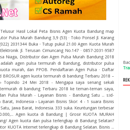
sil Telusur Hasil Lokal Peta Bisnis Agen Kuota Bandung map
utor Pulsa Murah Bandung 3,9 (53) · Toko Ponsel Jl. Karang
(022) 2031344 Buka ⋅ Tutup pukul 21.00 Agen Kuota Murah
Elektronik Jl. Terusan Cimuncang No.147 · 0857-2031-9587
lsa Niaga, Distributor dan Agen Pulsa Murah Bandung 2018
Bac
adalah agen pulsa termurah di Bandung, distributor pulsa
Tra
kuota murah, dan PPOB. ‎Pendaftaran Agen Pulsa · ‎Daftar
load BROSUR agen kuota termurah di bandung Terbaru 2018 –
REK
› Topindo 24 Mei 2018 - Mengapa saya senang sekali
termurah di bandung Terbaru 2018 ke teman-teman saya,
an Pulsa Murah - Layanan Bisnis - Bandung Satu ... s:id-
 Barat, Indonesia › Layanan Bisnis Skor: 4 - ‎1 suara Bisnis
atu, Jawa Barat, Indonesia. 333 suka. Keuntungan terbesar
00.000,... Agen kuota di Bandung | Grosir KUOTA MURAH
ung/ Agen kuota dan pulsa terlengkap di Bandung Selatan?
or KUOTA Internet terlengkap di Bandung Selatan. Bisnis ...