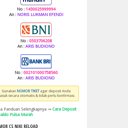
No :
1430025999994
An :
NORIS LUKMAN EFENDI
No :
0503706208
An :
ARIS BUDIONO
No :
002101000758560
An :
ARIS BUDIONO
Gunakan
NOMOR TIKET
agar deposit Anda
asuk secara otomatis & tidak perlu konfirmasi.
a Panduan Selengkapnya ⇒
Cara Deposit
 Saldo Pulsa Murah
OR CS NIKI RELOAD