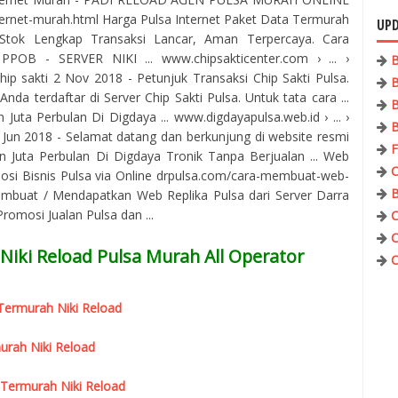
ternet-murah.html Harga Pulsa Internet Paket Data Termurah
UPD
Stok Lengkap Transaksi Lancar, Aman Terpercaya. Cara
PPOB - SERVER NIKI ... www.chipsakticenter.com › ... ›
B
ip sakti 2 Nov 2018 - Petunjuk Transaksi Chip Sakti Pulsa.
B
nda terdaftar di Server Chip Sakti Pulsa. Untuk tata cara ...
B
uta Perbulan Di Digdaya ... www.digdayapulsa.web.id › ... ›
B
7 Jun 2018 - Selamat datang dan berkunjung di website resmi
F
 Juta Perbulan Di Digdaya Tronik Tanpa Berjualan ... Web
C
osi Bisnis Pulsa via Online drpulsa.com/cara-membuat-web-
B
mbuat / Mendapatkan Web Replika Pulsa dari Server Darra
omosi Jualan Pulsa dan ...
C
C
Niki Reload Pulsa Murah All Operator
C
r Termurah Niki Reload
urah Niki Reload
 Termurah Niki Reload