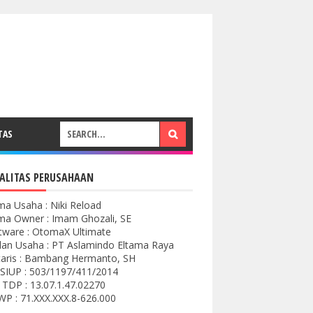
TAS
ALITAS PERUSAHAAN
a Usaha : Niki Reload
a Owner : Imam Ghozali, SE
tware : OtomaX Ultimate
an Usaha : PT Aslamindo Eltama Raya
aris : Bambang Hermanto, SH
SIUP : 503/1197/411/2014
 TDP : 13.07.1.47.02270
P : 71.XXX.XXX.8-626.000