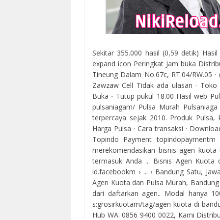
Sekitar 355.000 hasil (0,59 detik) Ha
expand icon Peringkat Jam buka Distrib
Tineung Dalam No.67c, RT.04/RW.05 · 
Zawzaw Cell Tidak ada ulasan · Toko 
Buka ⋅ Tutup pukul 18.00 Hasil web Pu
pulsaniagam/ Pulsa Murah Pulsaniaga 
terpercaya sejak 2010. Produk Pulsa, 
Harga Pulsa · ‎Cara transaksi · ‎Down
Topindo Payment topindopaymentm 
merekomendasikan bisnis agen kuota 
termasuk Anda ... Bisnis Agen Kuota d
id.facebookm › ... › Bandung Satu, Jawa
Agen Kuota dan Pulsa Murah, Bandung S
dari daftarkan agen.. Modal hanya 1
s:grosirkuotam/tag/agen-kuota-di-band
Hub WA: 0856 9400 0022, Kami Distribut