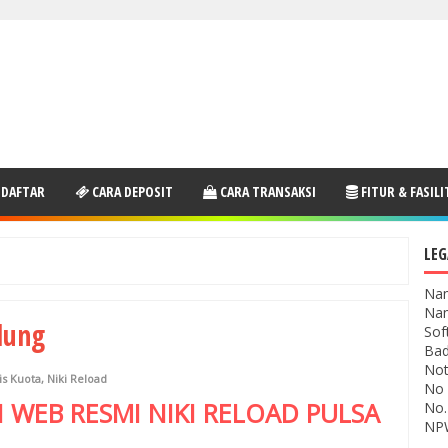
 DAFTAR
CARA DEPOSIT
CARA TRANSAKSI
FITUR & FASILI
LEG
Nam
Nam
dung
Sof
Bad
Not
is Kuota
,
Niki Reload
No 
I WEB RESMI
NIKI RELOAD
PULSA
No.
NPW