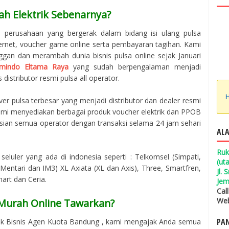
ah Elektrik Sebenarnya?
h perusahaan yang bergerak dalam bidang isi ulang pulsa
ternet, voucher game online serta pembayaran tagihan. Kami
ggan dan merambah dunia bisnis pulsa online sejak Januari
mindo Eltama Raya
yang sudah berpengalaman menjadi
 distributor resmi pulsa all operator.
H
er pulsa terbesar yang menjadi distributor dan dealer resmi
 Kami menyediakan berbagai produk voucher elektrik dan PPOB
isian semua operator dengan transaksi selama 24 jam sehari
ALA
Ruk
seluler yang ada di indonesia seperti : Telkomsel (Simpati,
(ut
entari dan IM3) XL Axiata (XL dan Axis), Three, Smartfren,
Jl.
mart dan Ceria.
Jem
Cal
Web
 Murah Online Tawarkan?
PAN
ak Bisnis Agen Kuota Bandung , kami mengajak Anda semua