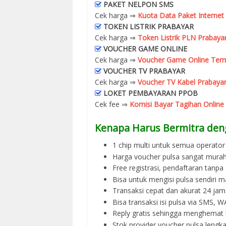
PAKET NELPON SMS
Cek harga ⇒
Kuota Data Paket Internet
TOKEN LISTRIK PRABAYAR
Cek harga ⇒
Token Listrik PLN Prabaya
VOUCHER GAME ONLINE
Cek harga ⇒
Voucher Game Online Term
VOUCHER TV PRABAYAR
Cek harga ⇒
Voucher TV Kabel Prabayar
LOKET PEMBAYARAN PPOB
Cek fee ⇒
Komisi Bayar Tagihan Online
Kenapa Harus Bermitra den
1 chip multi untuk semua operator 
Harga voucher pulsa sangat murah
Free registrasi, pendaftaran tanpa
Bisa untuk mengisi pulsa sendiri m
Transaksi cepat dan akurat 24 jam
Bisa transaksi isi pulsa via SMS,
Reply gratis sehingga menghemat 
Stok provider voucher pulsa lengka