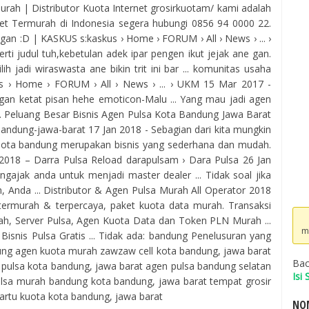
rah | Distributor Kuota Internet grosirkuotam/ kami adalah
et Termurah di Indonesia segera hubungi 0856 94 0000 22.
 gan :D | KASKUS s:kaskus › Home › FORUM › All › News › ... ›
ti judul tuh,kebetulan adek ipar pengen ikut jejak ane gan.
h jadi wiraswasta ane bikin trit ini bar ... komunitas usaha
us › Home › FORUM › All › News › ... › UKM 15 Mar 2017 -
an ketat pisan hehe emoticon-Malu ... Yang mau jadi agen
n ... Peluang Besar Bisnis Agen Pulsa Kota Bandung Jawa Barat
bandung-jawa-barat 17 Jan 2018 - Sebagian dari kita mungkin
kuota bandung merupakan bisnis yang sederhana dan mudah.
018 – Darra Pulsa Reload darapulsam › Dara Pulsa 26 Jan
jak anda untuk menjadi master dealer ... Tidak soal jika
in, Anda ... Distributor & Agen Pulsa Murah All Operator 2018
 termurah & terpercaya, paket kuota data murah. Transaksi
rah, Server Pulsa, Agen Kuota Data dan Token PLN Murah ...
m
isnis Pulsa Gratis ... Tidak ada: bandung Penelusuran yang
ung agen kuota murah zawzaw cell kota bandung, jawa barat
Bac
n pulsa kota bandung, jawa barat agen pulsa bandung selatan
Isi
pulsa murah bandung kota bandung, jawa barat tempat grosir
 kartu kuota kota bandung, jawa barat
NOM