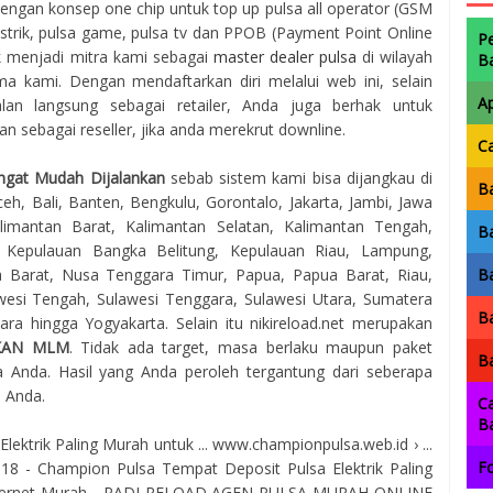
engan konsep one chip untuk top up pulsa all operator (GSM
istrik, pulsa game, pulsa tv dan PPOB (Payment Point Online
P
uk menjadi mitra kami sebagai
master dealer pulsa
di wilayah
B
 kami. Dengan mendaftarkan diri melalui web ini, selain
A
lan langsung sebagai retailer, Anda juga berhak untuk
 sebagai reseller, jika anda merekrut downline.
C
ngat Mudah Dijalankan
sebab sistem kami bisa dijangkau di
Ba
eh, Bali, Banten, Bengkulu, Gorontalo, Jakarta, Jambi, Jawa
imantan Barat, Kalimantan Selatan, Kalimantan Tengah,
Ba
, Kepulauan Bangka Belitung, Kepulauan Riau, Lampung,
 Barat, Nusa Tenggara Timur, Papua, Papua Barat, Riau,
Ba
awesi Tengah, Sulawesi Tenggara, Sulawesi Utara, Sumatera
Ba
ra hingga Yogyakarta. Selain itu nikireload.net merupakan
KAN MLM
. Tidak ada target, masa berlaku maupun paket
Ba
 Anda. Hasil yang Anda peroleh tergantung dari seberapa
a Anda.
Ca
B
ktrik Paling Murah untuk ... www.championpulsa.web.id › ...
Fo
2018 - Champion Pulsa Tempat Deposit Pulsa Elektrik Paling
Internet Murah - PADI RELOAD AGEN PULSA MURAH ONLINE