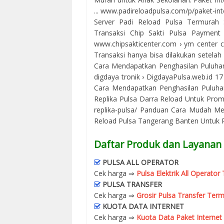
... www.padireloadpulsa.com/p/paket-in
Server Padi Reload Pulsa Termurah 
Transaksi Chip Sakti Pulsa Payment 
www.chipsakticenter.com › ym center ch
Transaksi hanya bisa dilakukan setelah A
Cara Mendapatkan Penghasilan Puluhan J
digdaya tronik › DigdayaPulsa.web.id 1
Cara Mendapatkan Penghasilan Puluhan
Replika Pulsa Darra Reload Untuk Prom
replika-pulsa/ Panduan Cara Mudah Me
Reload Pulsa Tangerang Banten Untuk Pr
Daftar Produk dan Layanan 
PULSA ALL OPERATOR
Cek harga ⇒
Pulsa Elektrik All Operato
PULSA TRANSFER
Cek harga ⇒
Grosir Pulsa Transfer Term
KUOTA DATA INTERNET
Cek harga ⇒
Kuota Data Paket Internet