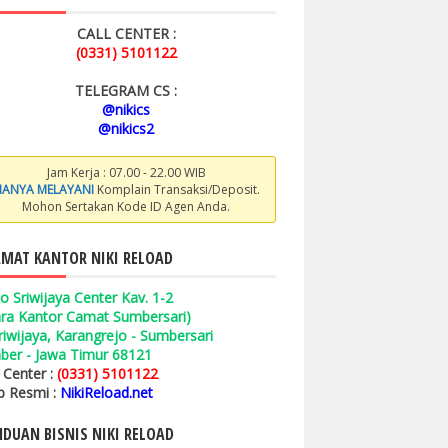
CALL CENTER :
(0331) 5101122
TELEGRAM CS :
@nikics
@nikics2
Jam Kerja : 07.00 - 22.00 WIB
ANYA MELAYANI
Komplain Transaksi/Deposit.
Mohon Sertakan Kode ID Agen Anda.
MAT KANTOR NIKI RELOAD
o Sriwijaya Center Kav. 1-2
ara Kantor Camat Sumbersari)
 Sriwijaya, Karangrejo - Sumbersari
ber - Jawa Timur 68121
l Center :
(0331) 5101122
 Resmi :
NikiReload.net
DUAN BISNIS NIKI RELOAD