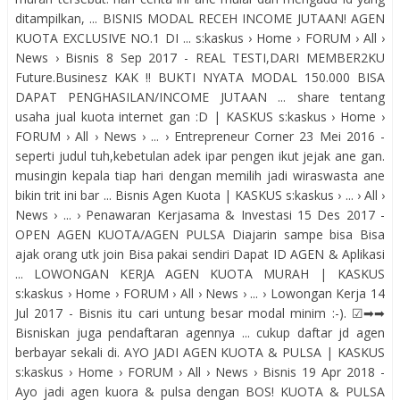
ditampilkan, ... BISNIS MODAL RECEH INCOME JUTAAN! AGEN
KUOTA EXCLUSIVE NO.1 DI ... s:kaskus › Home › FORUM › All ›
News › Bisnis 8 Sep 2017 - REAL TESTI,DARI MEMBER2KU
Future.Businesz KAK !! BUKTI NYATA MODAL 150.000 BISA
DAPAT PENGHASILAN/INCOME JUTAAN ... share tentang
usaha jual kuota internet gan :D | KASKUS s:kaskus › Home ›
FORUM › All › News › ... › Entrepreneur Corner 23 Mei 2016 -
seperti judul tuh,kebetulan adek ipar pengen ikut jejak ane gan.
musingin kepala tiap hari dengan memilih jadi wiraswasta ane
bikin trit ini bar ... Bisnis Agen Kuota | KASKUS s:kaskus › ... › All ›
News › ... › Penawaran Kerjasama & Investasi 15 Des 2017 -
OPEN AGEN KUOTA/AGEN PULSA Diajarin sampe bisa Bisa
ajak orang utk join Bisa pakai sendiri Dapat ID AGEN & Aplikasi
... LOWONGAN KERJA AGEN KUOTA MURAH | KASKUS
s:kaskus › Home › FORUM › All › News › ... › Lowongan Kerja 14
Jul 2017 - Bisnis itu cari untung besar modal minim :-). ☑➡➡
Bisniskan juga pendaftaran agennya ... cukup daftar jd agen
berbayar sekali di. AYO JADI AGEN KUOTA & PULSA | KASKUS
s:kaskus › Home › FORUM › All › News › Bisnis 19 Apr 2018 -
Ayo jadi agen kuora & pulsa dengan BOS! KUOTA & PULSA