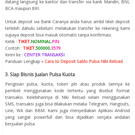
datang langsung ke kantor dan transfer via bank Mandiri, BNI,
BCA maupun BRI.
Untuk deposit via Bank Caranya anda harus ambil tiket deposit
terlebih dahulu sebelum melakukan transfer ke rekening kami
supaya deposit bisa masuk otomatis tanpa konfirmasi.
Ketik :
TIKET
.
NOMINAL
.
PIN
Contoh :
TIKET
.
500000
.
3579
Kirim ke :
CENTER TRANSAKSI
Panduan Lengkap »
Cara Isi Deposit Saldo Pulsa Niki Reload
3. Siap Bisnis Jualan Pulsa Kuota
Pengisian pulsa, kuota, token pln atau produk lainnya ke
pembeli menggunakan kode tertentu yang disebut format
transaksi. Kelebihannya di Niki Reload selain menggunakan
SMS, transaksi juga bisa dilakukan melalui Telegram, Hangouts,
Line, WA dan BBM. Kami juga menyediakan Aplikasi Android
yang sangat powerfull dan bisa dijadikan senjata andalan
berjualan pulsa.