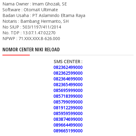
Nama Owner : Imam Ghozali, SE
Software : OtomaX Ultimate
Badan Usaha : PT Aslamindo Eltama Raya
Notaris : Bambang Hermanto, SH
No SIUP : 503/1197/411/2014
No. TDP : 13.07.1.47.02270
NPWP : 71.XXX.XXX.8-626.000
NOMOR CENTER NIKI RELOAD
SMS CENTER :
082362499000
082362599000
082364699000
082365499000
085695999000
085718399000
085799099000
081912299000
085959599000
083874699000
089664499000
089665199000