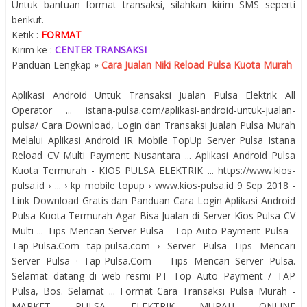
Untuk bantuan format transaksi, silahkan kirim SMS seperti
berikut.
Ketik :
FORMAT
Kirim ke :
CENTER TRANSAKSI
Panduan Lengkap »
Cara Jualan Niki Reload Pulsa Kuota Murah
Aplikasi Android Untuk Transaksi Jualan Pulsa Elektrik All
Operator ... istana-pulsa.com/aplikasi-android-untuk-jualan-
pulsa/ Cara Download, Login dan Transaksi Jualan Pulsa Murah
Melalui Aplikasi Android IR Mobile TopUp Server Pulsa Istana
Reload CV Multi Payment Nusantara ... Aplikasi Android Pulsa
Kuota Termurah - KIOS PULSA ELEKTRIK ... https://www.kios-
pulsa.id › ... › kp mobile topup › www.kios-pulsa.id 9 Sep 2018 -
Link Download Gratis dan Panduan Cara Login Aplikasi Android
Pulsa Kuota Termurah Agar Bisa Jualan di Server Kios Pulsa CV
Multi ... Tips Mencari Server Pulsa - Top Auto Payment Pulsa -
Tap-Pulsa.Com tap-pulsa.com › Server Pulsa Tips Mencari
Server Pulsa · Tap-Pulsa.Com – Tips Mencari Server Pulsa.
Selamat datang di web resmi PT Top Auto Payment / TAP
Pulsa, Bos. Selamat ... Format Cara Transaksi Pulsa Murah -
MARKET PULSA ELEKTRIK MURAH ONLINE