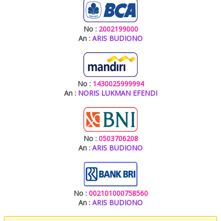
No :
2002199000
An :
ARIS BUDIONO
No :
1430025999994
An :
NORIS LUKMAN EFENDI
No :
0503706208
An :
ARIS BUDIONO
No :
002101000758560
An :
ARIS BUDIONO