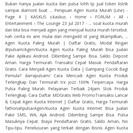
Bukan hanya jualan kuota dan pulsa lohh tp jual token listrik
sampai diamont buat ... Penipuan Agen Kuota Murah (Line) -
Page 4 | KASKUS s:kaskus › Home › FORUM › All ›
Entertainment › The Lounge 23 Jul 2017 - ... soal kuota murah
dan kita bisa menjadi agen yang menjual kuota murah tersebut.
nah cerita ini ane mulai dari mengadd id yang ditampilkan, ...
Agen Kuota Paling Murah | Daftar Gratis, Modal Ringan‎
drpulsam/Agen/Kuota‎ Agen Kuota Paling Murah Bisa Jualan
Pake Aplikasi Android. Dibimbing Sampe Bisa. Saldo Deposit
Aman. Harga Termurah. Transaksi Cepat Masuk. Pendaftaran
Gratis. Cara Menjadi Agen Kuota Data | Gampang Cocok Bagi
Pemula?‎ darrapulsam/‎ Cara Mencadi Agen Kuota Produk
Terlengkap Dan Termurah trx jozz 100% Terpercaya. Harga
Pulsa Paling Murah. Pelayanan Terbaik 24jam. Stok Produk
Terlengkap. Cara Daftar MDGratis Web PromoTransaksi Lancar
& Cepat Agen Kuota Internet | Daftar Gratis, Harga Termurah‎
fathonahpulsa/Agen/Kuota‎ Agen Kuota Internet Bisa Jualan
Pake SMS, WA, Apk Android. Dibimbing Sampe Bisa. Pulsa
Masuknya Cepat. Biaya Pendaftaran Gratis. Saldo Aman, No
Tipu-tipu. Penelusuran yang terkait dengan Bisnis Agen Kuota