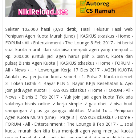
Sekitar 102.000 hasil (0,90 detik) Hasil Telusur Hasil web
Penipuan Agen Kuota Murah (Line) | KASKUS s:kaskus › Home ›
FORUM › All › Entertainment › The Lounge 8 Feb 2017 - ini berisi
soal kuota murah dan kita bisa menjadi agen yang menjual ...
Rp. 200.000 (untuk jadi agen harus pilih 2 bisnis, kuota dan
pulsa) Bisnis Agen Kuota | KASKUS s:kaskus › Home › FORUM ›
All › News › ... › Lowongan Kerja 17 Des 2017 - AGEN KUOTA
Adalah jasa penjualan kuota seperti : 1. Pulsa 2. Kuota internet
3. Token Listrik 4. Bayar PLN 5. Bayar BPJS Kesehatan 6. Ayo
Join Jadi Agen Kuota!! | KASKUS s:kaskus › Home › FORUM › All ›
News › Bisnis 3 Feb 2017 - Yuk join jadi agen kuota Tak ada
salahnya bisnis online ✓kerja simple ✓gak ribet ✓bisa buat
sampingan ✓plus ga ganggu aktifitas. Modal 1x ... Penipuan
Agen Kuota Murah (Line) - Page 3 | KASKUS s:kaskus › Home ›
FORUM › All › Entertainment › The Lounge 8 Feb 2017 - ... soal
kuota murah dan kita bisa menjadi agen yang menjual kuota
murah tersebut. nah cerita ini ane mulai dari mengadd id yang