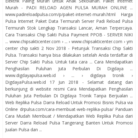
Elektrik Paling Murah untuk Anak Sekolahan. Paket Internet
Murah - PADI RELOAD AGEN PULSA MURAH ONLINE ...
www.padireloadpulsa.com/p/paket-internet-murah.html Harga
Pulsa Internet Paket Data Termurah Server Padi Reload Pulsa
Termurah Stok Lengkap Transaksi Lancar, Aman Terpercaya.
Cara Transaksi Chip Sakti Pulsa Payment PPOB - SERVER NIKI
... www.chipsakticenter.com › ... › www.chipsakticenter.com › ym
center chip sakti 2 Nov 2018 - Petunjuk Transaksi Chip Sakti
Pulsa. Transaksi hanya bisa dilakukan setelah Anda terdaftar di
Server Chip Sakti Pulsa. Untuk tata cara ... Cara Mendapatkan
Penghasilan Puluhan Juta Perbulan Di Digdaya ...
www.digdayapulsa.web.id › ... › digdaya tronik ›
DigdayaPulsa.web.id 17 Jun 2018 - Selamat datang dan
berkunjung di website resmi Cara Mendapatkan Penghasilan
Puluhan Juta Perbulan Di Digdaya Tronik Tanpa Berjualan ...
Web Replika Pulsa Darra Reload Untuk Promosi Bisnis Pulsa via
Online drpulsa.com/cara-membuat-web-replika-pulsa/ Panduan
Cara Mudah Membuat / Mendapatkan Web Replika Pulsa dari
Server Darra Reload Pulsa Tangerang Banten Untuk Promosi
Jualan Pulsa dan ...