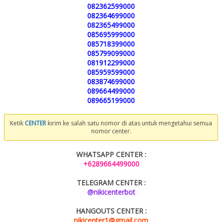
082362599000
082364699000
082365499000
085695999000
085718399000
085799099000
081912299000
085959599000
083874699000
089664499000
089665199000
Ketik
CENTER
kirim ke salah satu nomor di atas untuk mengetahui semua
nomor center.
WHATSAPP CENTER :
+6289664499000
TELEGRAM CENTER :
@nikicenterbot
HANGOUTS CENTER :
nikicenter1@gmail.com