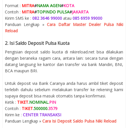
Format :
MITRA
#
NAMA AGEN
#
KOTA
Contoh :
MITRA
#
TOPINDO PULSA
#
JAKARTA
Kirim SMS ke :
082 3646 99000
atau
085 6959 99000
Panduan Lengkap »
Cara Daftar Master Dealer Pulsa Niki
Reload
2. Isi Saldo Deposit Pulsa Kuota
Pengisian deposit saldo kuota di nikireload.net bisa dilakukan
dengan beraneka ragam cara, antara lain: secara tunai dengan
datang langsung ke kantor dan transfer via bank Mandiri, BNI,
BCA maupun BRI.
Untuk deposit via Bank Caranya anda harus ambil tiket deposit
terlebih dahulu sebelum melakukan transfer ke rekening kami
supaya deposit bisa masuk otomatis tanpa konfirmasi.
Ketik :
TIKET
.
NOMINAL
.
PIN
Contoh :
TIKET
.
500000
.
3579
Kirim ke :
CENTER TRANSAKSI
Panduan Lengkap »
Cara Isi Deposit Saldo Pulsa Niki Reload