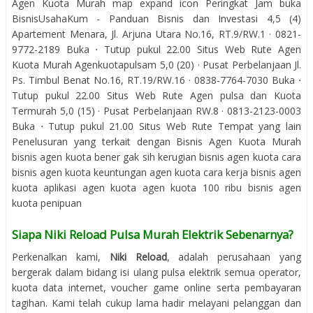
Agen Kuota Murah map expand icon Peringkat Jam buka
BisnisUsahaKum - Panduan Bisnis dan Investasi 4,5 (4)
Apartement Menara, Jl. Arjuna Utara No.16, RT.9/RW.1 · 0821-
9772-2189 Buka ⋅ Tutup pukul 22.00 Situs Web Rute Agen
Kuota Murah Agenkuotapulsam 5,0 (20) · Pusat Perbelanjaan Jl.
Ps. Timbul Benat No.16, RT.19/RW.16 · 0838-7764-7030 Buka ⋅
Tutup pukul 22.00 Situs Web Rute Agen pulsa dan Kuota
Termurah 5,0 (15) · Pusat Perbelanjaan RW.8 · 0813-2123-0003
Buka ⋅ Tutup pukul 21.00 Situs Web Rute Tempat yang lain
Penelusuran yang terkait dengan Bisnis Agen Kuota Murah
bisnis agen kuota bener gak sih kerugian bisnis agen kuota cara
bisnis agen kuota keuntungan agen kuota cara kerja bisnis agen
kuota aplikasi agen kuota agen kuota 100 ribu bisnis agen
kuota penipuan
Siapa Niki Reload Pulsa Murah Elektrik Sebenarnya?
Perkenalkan kami,
Niki Reload
, adalah perusahaan yang
bergerak dalam bidang isi ulang pulsa elektrik semua operator,
kuota data internet, voucher game online serta pembayaran
tagihan. Kami telah cukup lama hadir melayani pelanggan dan