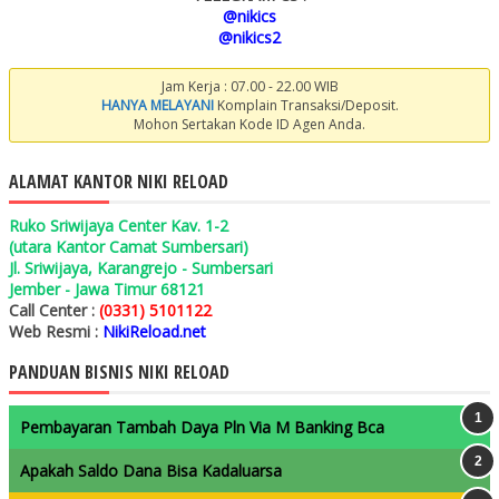
@nikics
@nikics2
Jam Kerja : 07.00 - 22.00 WIB
HANYA MELAYANI
Komplain Transaksi/Deposit.
Mohon Sertakan Kode ID Agen Anda.
ALAMAT KANTOR NIKI RELOAD
Ruko Sriwijaya Center Kav. 1-2
(utara Kantor Camat Sumbersari)
Jl. Sriwijaya, Karangrejo - Sumbersari
Jember - Jawa Timur 68121
Call Center :
(0331) 5101122
Web Resmi :
NikiReload.net
PANDUAN BISNIS NIKI RELOAD
Pembayaran Tambah Daya Pln Via M Banking Bca
Apakah Saldo Dana Bisa Kadaluarsa