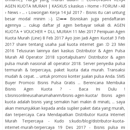
AGEN KUOTA MURAH | KASKUS s:kaskus › Home › FORUM › All
› News › ... › Lowongan Kerja 14 Jul 2017 - Bisnis itu cari untung
besar modal minim :-). ☑➡➡ Bisniskan juga pendaftaran
agennya ... cukup daftar jd agen berbayar sekali di. AGEN
KUOTA + VOUCHER + DLL MURAH 11 Mei 2017 Penipuan Agen
Kuota Murah (Line) 8 Feb 2017 Ayo Join Jadi Agen Kuota!! 3 Feb
2017 share tentang usaha jual kuota internet gan :D 23 Mei
2016 Telusuran lainnya dari kaskus Distributor & Agen Pulsa
Murah All Operator 2018 s:portalpulsam/ Distributor & agen
pulsa murah nasional all operator 2018. Server penyedia pulsa
termurah & terpercaya, paket kuota data murah. Transaksi
mudah & cepat. ... untuk promosi konter jualan pulsa Anda. SMS
Buyer Promosi Bisnis Pulsa Gratis ... Berencana Membuka
Bisnis Agen Kuota ? - Baca Ini Dulu !
s:bisnisonlineusaharumahanm/bisnis-agen-kuota/ Bisnis agen
kuota adalah bisnis yang semakin hari makin di minati, ... saya
akan menunjukkan kepada anda suplier paket data yang murah,
dan terpercaya. Cara Mendapatkan Distributor Kuota Internet
Murah Terpercaya - Kudo s:kudo/blog/distributor-kuota-
internet-murah-terpercaya 19 Des 2017 - Bisnis pulsa ini