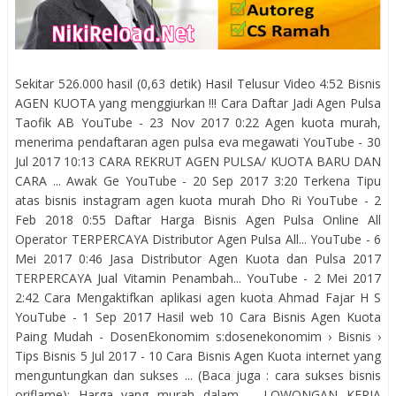
Sekitar 526.000 hasil (0,63 detik) Hasil Telusur Video 4:52 Bisnis
AGEN KUOTA yang menggiurkan !!! Cara Daftar Jadi Agen Pulsa
Taofik AB YouTube - 23 Nov 2017 0:22 Agen kuota murah,
menerima pendaftaran agen pulsa eva megawati YouTube - 30
Jul 2017 10:13 CARA REKRUT AGEN PULSA/ KUOTA BARU DAN
CARA ... Awak Ge YouTube - 20 Sep 2017 3:20 Terkena Tipu
atas bisnis instagram agen kuota murah Dho Ri YouTube - 2
Feb 2018 0:55 Daftar Harga Bisnis Agen Pulsa Online All
Operator TERPERCAYA Distributor Agen Pulsa All... YouTube - 6
Mei 2017 0:46 Jasa Distributor Agen Kuota dan Pulsa 2017
TERPERCAYA Jual Vitamin Penambah... YouTube - 2 Mei 2017
2:42 Cara Mengaktifkan aplikasi agen kuota Ahmad Fajar H S
YouTube - 1 Sep 2017 Hasil web 10 Cara Bisnis Agen Kuota
Paing Mudah - DosenEkonomim s:dosenekonomim › Bisnis ›
Tips Bisnis 5 Jul 2017 - 10 Cara Bisnis Agen Kuota internet yang
menguntungkan dan sukses ... (Baca juga : cara sukses bisnis
oriflame); Harga yang murah dalam ... LOWONGAN KERJA