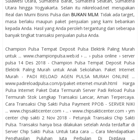
Sulawesi Utara, Sumatera Barat, Sumatera Selatan, Sumatera
Utara hingga Yogyakarta. Selain itu nikireload.net merupakan
Real dan Murni Bisnis Pulsa dan
BUKAN MLM
. Tidak ada target,
masa berlaku maupun paket penjualan yang kami bebankan
kepada Anda. Hasil yang Anda peroleh tergantung dari seberapa
banyak tingkat transaksi penjualan pulsa Anda.
Champion Pulsa Tempat Deposit Pulsa Elektrik Paling Murah
untuk ... www.championpulsa.web.id › ... › pulsa online › server
pulsa 14 Des 2018 - Champion Pulsa Tempat Deposit Pulsa
Elektrik Paling Murah untuk Anak Sekolahan. Paket Internet
Murah - PADI RELOAD AGEN PULSA MURAH ONLINE ...
www.padireloadpulsa.com/p/paket-internet-murah.html Harga
Pulsa Internet Paket Data Termurah Server Padi Reload Pulsa
Termurah Stok Lengkap Transaksi Lancar, Aman Terpercaya.
Cara Transaksi Chip Sakti Pulsa Payment PPOB - SERVER NIKI
... www.chipsakticenter.com › ... › www.chipsakticenter.com › ym
center chip sakti 2 Nov 2018 - Petunjuk Transaksi Chip Sakti
Pulsa. Transaksi hanya bisa dilakukan setelah Anda terdaftar di
Server Chip Sakti Pulsa. Untuk tata cara ... Cara Mendapatkan
Penghasilan Puluhan Juta Perbulan Di Digdaya ...