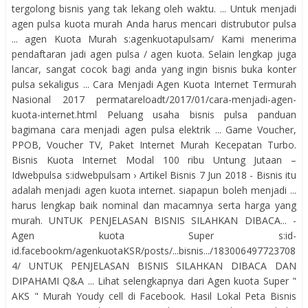
tergolong bisnis yang tak lekang oleh waktu. ... Untuk menjadi
agen pulsa kuota murah Anda harus mencari distrubutor pulsa
... agen Kuota Murah s:agenkuotapulsam/ Kami menerima
pendaftaran jadi agen pulsa / agen kuota. Selain lengkap juga
lancar, sangat cocok bagi anda yang ingin bisnis buka konter
pulsa sekaligus ... Cara Menjadi Agen Kuota Internet Termurah
Nasional 2017 permatareloadt/2017/01/cara-menjadi-agen-
kuota-internet.html Peluang usaha bisnis pulsa panduan
bagimana cara menjadi agen pulsa elektrik ... Game Voucher,
PPOB, Voucher TV, Paket Internet Murah Kecepatan Turbo.
Bisnis Kuota Internet Modal 100 ribu Untung Jutaan –
Idwebpulsa s:idwebpulsam › Artikel Bisnis 7 Jun 2018 - Bisnis itu
adalah menjadi agen kuota internet. siapapun boleh menjadi ...
harus lengkap baik nominal dan macamnya serta harga yang
murah. UNTUK PENJELASAN BISNIS SILAHKAN DIBACA... -
Agen kuota Super s:id-
id.facebookm/agenkuotaKSR/posts/...bisnis.../183006497723708
4/ UNTUK PENJELASAN BISNIS SILAHKAN DIBACA DAN
DIPAHAMI Q&A ... Lihat selengkapnya dari Agen kuota Super "
AKS " Murah Youdy cell di Facebook. Hasil Lokal Peta Bisnis