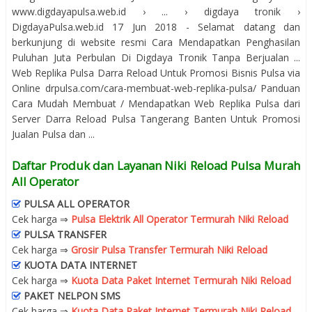
www.digdayapulsa.web.id › ... › digdaya tronik ›
DigdayaPulsa.web.id 17 Jun 2018 - Selamat datang dan
berkunjung di website resmi Cara Mendapatkan Penghasilan
Puluhan Juta Perbulan Di Digdaya Tronik Tanpa Berjualan ...
Web Replika Pulsa Darra Reload Untuk Promosi Bisnis Pulsa via
Online drpulsa.com/cara-membuat-web-replika-pulsa/ Panduan
Cara Mudah Membuat / Mendapatkan Web Replika Pulsa dari
Server Darra Reload Pulsa Tangerang Banten Untuk Promosi
Jualan Pulsa dan ...
Daftar Produk dan Layanan Niki Reload Pulsa Murah
All Operator
PULSA ALL OPERATOR
Cek harga ⇒
Pulsa Elektrik All Operator Termurah Niki Reload
PULSA TRANSFER
Cek harga ⇒
Grosir Pulsa Transfer Termurah Niki Reload
KUOTA DATA INTERNET
Cek harga ⇒
Kuota Data Paket Internet Termurah Niki Reload
PAKET NELPON SMS
Cek harga ⇒
Kuota Data Paket Internet Termurah Niki Reload