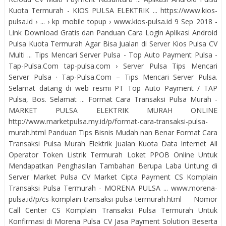
Kuota Termurah - KIOS PULSA ELEKTRIK ... https://www.kios-
pulsa.id › ... › kp mobile topup › www.kios-pulsa.id 9 Sep 2018 -
Link Download Gratis dan Panduan Cara Login Aplikasi Android
Pulsa Kuota Termurah Agar Bisa Jualan di Server Kios Pulsa CV
Multi ... Tips Mencari Server Pulsa - Top Auto Payment Pulsa -
Tap-Pulsa.Com tap-pulsa.com › Server Pulsa Tips Mencari
Server Pulsa · Tap-Pulsa.Com – Tips Mencari Server Pulsa.
Selamat datang di web resmi PT Top Auto Payment / TAP
Pulsa, Bos. Selamat ... Format Cara Transaksi Pulsa Murah -
MARKET PULSA ELEKTRIK MURAH ONLINE
http://www.marketpulsa.my.id/p/format-cara-transaksi-pulsa-
murah.html Panduan Tips Bisnis Mudah nan Benar Format Cara
Transaksi Pulsa Murah Elektrik Jualan Kuota Data Internet All
Operator Token Listrik Termurah Loket PPOB Online Untuk
Mendapatkan Penghasilan Tambahan Berupa Laba Untung di
Server Market Pulsa CV Market Cipta Payment CS Komplain
Transaksi Pulsa Termurah - MORENA PULSA ... www.morena-
pulsa.id/p/cs-komplain-transaksi-pulsa-termurah.html Nomor
Call Center CS Komplain Transaksi Pulsa Termurah Untuk
Konfirmasi di Morena Pulsa CV Jasa Payment Solution Beserta