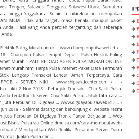
awesi Tengah, Sulawesi Tenggara, Sulawesi Utara, Sumatera
UPD
ra hingga Yogyakarta. Selain itu nikireload.net merupakan
KAN MLM
. Tidak ada target, masa berlaku maupun paket
B
 Anda. Hasil yang Anda peroleh tergantung dari seberapa
B
a Anda.
B
B
ktrik Paling Murah untuk ... www.championpulsa.web.id › ...
F
2018 - Champion Pulsa Tempat Deposit Pulsa Elektrik Paling
C
Internet Murah - PADI RELOAD AGEN PULSA MURAH ONLINE
B
ternet-murah.html Harga Pulsa Internet Paket Data Termurah
Stok Lengkap Transaksi Lancar, Aman Terpercaya. Cara
C
PPOB - SERVER NIKI ... www.chipsakticenter.com › ... ›
C
ip sakti 2 Nov 2018 - Petunjuk Transaksi Chip Sakti Pulsa.
C
nda terdaftar di Server Chip Sakti Pulsa. Untuk tata cara ...
uta Perbulan Di Digdaya ... www.digdayapulsa.web.id › ... ›
7 Jun 2018 - Selamat datang dan berkunjung di website resmi
 Juta Perbulan Di Digdaya Tronik Tanpa Berjualan ... Web
osi Bisnis Pulsa via Online drpulsa.com/cara-membuat-web-
mbuat / Mendapatkan Web Replika Pulsa dari Server Darra
omosi Jualan Pulsa dan ...