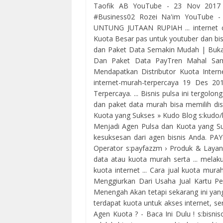
Taofik AB YouTube - 23 Nov 2017 1
#Business02 Rozei Na'im YouTube 
UNTUNG JUTAAN RUPIAH ... internet c
Kuota Besar pas untuk youtuber dan bisn
dan Paket Data Semakin Mudah | Buka
Dan Paket Data PayTren Mahal Sam
Mendapatkan Distributor Kuota Interne
internet-murah-terpercaya 19 Des 20
Terpercaya. ... Bisnis pulsa ini tergolo
dan paket data murah bisa memilih dis
Kuota yang Sukses » Kudo Blog s:kudo/
Menjadi Agen Pulsa dan Kuota yang S
kesuksesan dari agen bisnis Anda. PA
Operator s:payfazzm › Produk & Layana
data atau kuota murah serta ... melaku
kuota internet ... Cara jual kuota mur
Menggiurkan Dari Usaha Jual Kartu Per
Menengah Akan tetapi sekarang ini yan
terdapat kuota untuk akses internet, se
Agen Kuota ? - Baca Ini Dulu ! s:bisn