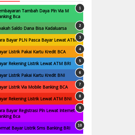
embayaran Tambah Daya Pln Via M
anking Bca
pakah Saldo Dana Bisa Kadaluarsa
ara Bayar PLN Pasca Bayar Lewat ATM
yar Listrik Pakai Kartu Kredit BCA
yar Rekening Listrik Lewat ATM BRI
yar Listrik Pakai Kartu Kredit BNI
yar Listrik Via Mobile Banking BCA
yar Rekening Listrik Lewat ATM BNI
ra Bayar Registrasi Pln Lewat Internet
anking Bca
rmat Bayar Listrik Sms Banking BRI