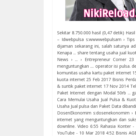
Sekitar 8.750.000 hasil (0,47 detik) Has
– Idwebpulsa s:wwwwebpulsam › Tips 
dijaman sekarang ini, salah satunya ada
Kenapa ... share tentang usaha jual kuo
News › ... › Entrepreneur Corner 23
menguntungkan .... operator isi pulsa. 
komunitas usaha kartu paket internet 1
kuota internet 25 Feb 2017 Bisnis Per
& suntik paket internet 17 Nov 2014 Te
Paket Internet dengan Modal 50rb ... ga
Cara Memulai Usaha Jual Pulsa & Kuota
Usaha Jual pulsa dan Paket Data dibandi
DosenEkonomim s:dosenekonomim › Bisn
internet yang menguntungkan dan suk
downline. Video 6:55 Rahasia Konter - 
YouTube - 10 Mar 2018 4:52 Bisnis AGE