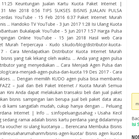
1:25 Keuntungan Jualan Kartu Kuota Paket Internet |
- 31 Mei 2018 0:56 TIPS SUKSES BISNIS JUALAN PULSA
erdas YouTube - 15 Feb 2016 6:37 Paket Internet Murah
is ... Handoko TV YouTube - 3 Jun 2017 1:28 Isi Ulang Kuota
Bantuan Bukalapak YouTube - 5 Jun 2017 1:57 Harga Pulsa
pingan Online YouTube - 15 Jan 2018 Hasil web Cara
t Murah Terpercaya - Kudo s:kudo/blog/distributor-kuota-
17 - Cara Mendapatkan Distributor Kuota Internet Murah
ng bisnis yang tak lekang oleh waktu. ... Anda yang agen pulsa
tributor yang menyediakan ... Cara Menjadi Agen Pulsa dan
blog/cara-menjadi-agen-pulsa-dan-kuota 19 Des 2017 - Cara
ukses. ... Dengan memilih KUDO agen pulsa bisa membantu
YFAZZ – Jual dan Beli Paket Internet / Kuota Murah Semua
n Kini Anda dapat melakukan transaksi beli dan jual paket
kan bisnis sampingan lain berupa jual beli paket data atau
m
ah di kami sangatlah mudah, cukup hanya dengan ... Peluang
dana Internet | Info ... s:infopeluangusahag › Usaha Kecil
Bac
g sedang ramai adalah bisnis kartu perdana yang didalamnya
Isi
rta voucher isi ulang kuotanya ... Berencana Membuka Bisnis
isonlineusaharumahanm/bisnis-agen-kuota/ Bisnis agen kuota
NOM