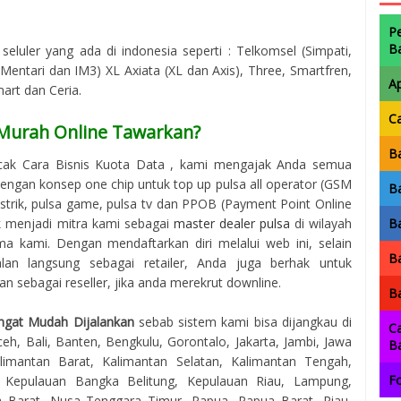
P
B
seluler yang ada di indonesia seperti : Telkomsel (Simpati,
entari dan IM3) XL Axiata (XL dan Axis), Three, Smartfren,
A
mart dan Ceria.
C
 Murah Online Tawarkan?
Ba
cak Cara Bisnis Kuota Data , kami mengajak Anda semua
engan konsep one chip untuk top up pulsa all operator (GSM
Ba
istrik, pulsa game, pulsa tv dan PPOB (Payment Point Online
uk menjadi mitra kami sebagai
master dealer pulsa
di wilayah
Ba
 kami. Dengan mendaftarkan diri melalui web ini, selain
Ba
lan langsung sebagai retailer, Anda juga berhak untuk
 sebagai reseller, jika anda merekrut downline.
Ba
ngat Mudah Dijalankan
sebab sistem kami bisa dijangkau di
Ca
eh, Bali, Banten, Bengkulu, Gorontalo, Jakarta, Jambi, Jawa
B
imantan Barat, Kalimantan Selatan, Kalimantan Tengah,
Fo
, Kepulauan Bangka Belitung, Kepulauan Riau, Lampung,
 Barat, Nusa Tenggara Timur, Papua, Papua Barat, Riau,