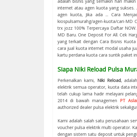
adalah bisnis yang semakin hari makin d
internet atau agen kuota yang sukses. .
agen kuota, Jika ada ... Cara Men
kiospulsamurahg/agen-kuota/cari-MD‎
trx jozz 100% Terpercaya Daftar NOW. H
MD Baru. One Deposit For All. Cek Ha
yang terkait dengan Cara Bisnis Kuota
cara jual kuota internet modal usaha jua
kartu perdana kuota cara suntik paket in
Siapa Niki Reload Pulsa Mur
Perkenalkan kami,
Niki Reload
, adala
elektrik semua operator, kuota data in
telah cukup lama hadir melayani pelan
2014 di bawah managemen
PT Asla
authorized dealer pulsa elektrik sekaligus
Kami adalah salah satu perusahaan serv
voucher pulsa elektrik multi operator.
dengan sistem satu deposit untuk peng