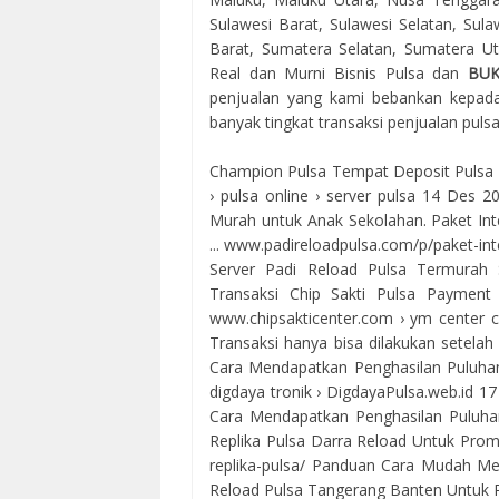
Sulawesi Barat, Sulawesi Selatan, Sul
Barat, Sumatera Selatan, Sumatera Uta
Real dan Murni Bisnis Pulsa dan
BU
penjualan yang kami bebankan kepada
banyak tingkat transaksi penjualan puls
Champion Pulsa Tempat Deposit Pulsa Ele
› pulsa online › server pulsa 14 Des 
Murah untuk Anak Sekolahan. Paket 
... www.padireloadpulsa.com/p/paket-in
Server Padi Reload Pulsa Termurah 
Transaksi Chip Sakti Pulsa Payment 
www.chipsakticenter.com › ym center ch
Transaksi hanya bisa dilakukan setelah A
Cara Mendapatkan Penghasilan Puluhan J
digdaya tronik › DigdayaPulsa.web.id 1
Cara Mendapatkan Penghasilan Puluhan
Replika Pulsa Darra Reload Untuk Prom
replika-pulsa/ Panduan Cara Mudah Me
Reload Pulsa Tangerang Banten Untuk Pr