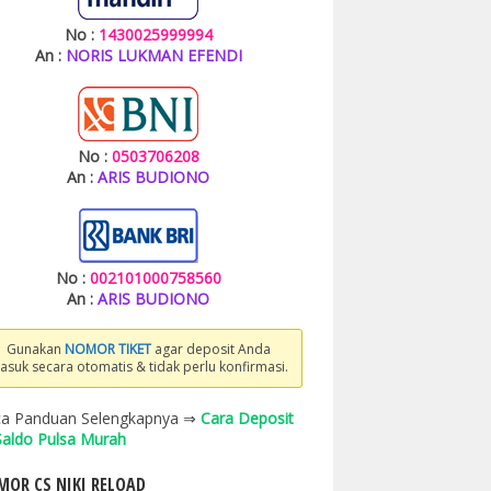
No :
1430025999994
An :
NORIS LUKMAN EFENDI
No :
0503706208
An :
ARIS BUDIONO
No :
002101000758560
An :
ARIS BUDIONO
Gunakan
NOMOR TIKET
agar deposit Anda
asuk secara otomatis & tidak perlu konfirmasi.
a Panduan Selengkapnya ⇒
Cara Deposit
 Saldo Pulsa Murah
OR CS NIKI RELOAD