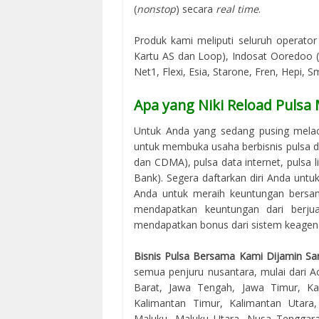
(
nonstop
) secara
real time
.
Produk kami meliputi seluruh operator 
Kartu AS dan Loop), Indosat Ooredoo (M
Net1, Flexi, Esia, Starone, Fren, Hepi, S
Apa yang Niki Reload Pulsa
Untuk Anda yang sedang pusing mela
untuk membuka usaha berbisnis pulsa d
dan CDMA), pulsa data internet, pulsa l
Bank). Segera daftarkan diri Anda unt
Anda untuk meraih keuntungan bersama
mendapatkan keuntungan dari berjua
mendapatkan bonus dari sistem keagenan
Bisnis Pulsa Bersama Kami Dijamin Sa
semua penjuru nusantara, mulai dari Ac
Barat, Jawa Tengah, Jawa Timur, Kal
Kalimantan Timur, Kalimantan Utara
Maluku, Maluku Utara, Nusa Tenggara