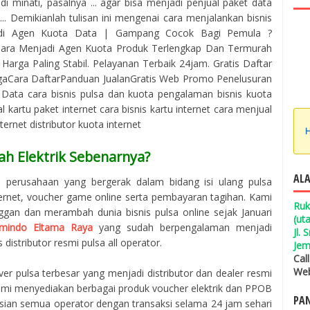
i minati, pasalnya ... agar bisa menjadi penjual paket data
... Demikianlah tulisan ini mengenai cara menjalankan bisnis
jadi Agen Kuota Data | Gampang Cocok Bagi Pemula ?‎
 Cara Menjadi Agen Kuota Produk Terlengkap Dan Termurah
arga Paling Stabil. Pelayanan Terbaik 24jam. Gratis Daftar
rgaCara DaftarPanduan JualanGratis Web Promo Penelusuran
 Data cara bisnis pulsa dan kuota pengalaman bisnis kuota
l kartu paket internet cara bisnis kartu internet cara menjual
ternet distributor kuota internet
H
ah Elektrik Sebenarnya?
ALA
h perusahaan yang bergerak dalam bidang isi ulang pulsa
ternet, voucher game online serta pembayaran tagihan. Kami
Ruk
ggan dan merambah dunia bisnis pulsa online sejak Januari
(ut
mindo Eltama Raya
yang sudah berpengalaman menjadi
Jl.
 distributor resmi pulsa all operator.
Jem
Cal
Web
er pulsa terbesar yang menjadi distributor dan dealer resmi
 Kami menyediakan berbagai produk voucher elektrik dan PPOB
PAN
isian semua operator dengan transaksi selama 24 jam sehari