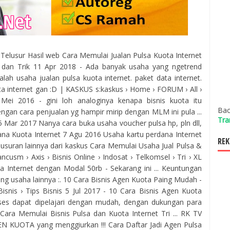
il Telusur Hasil web Cara Memulai Jualan Pulsa Kuota Internet
dan Trik 11 Apr 2018 - Ada banyak usaha yang ngetrend
lah usaha jualan pulsa kuota internet. paket data internet.
ta internet gan :D | KASKUS s:kaskus › Home › FORUM › All ›
 Mei 2016 - gini loh analoginya kenapa bisnis kuota itu
Bac
dengan cara penjualan yg hampir mirip dengan MLM ini pula ...
Tra
5 Mar 2017 Nanya cara buka usaha voucher pulsa hp, pln dll,
dana Kuota Internet 7 Agu 2016
Usaha kartu perdana Internet
REK
lusuran lainnya dari kaskus Cara Memulai Usaha Jual Pulsa &
ncusm › Axis › Bisnis Online › Indosat › Telkomsel › Tri › XL
 Internet dengan Modal 50rb - Sekarang ini ... Keuntungan
ng usaha lainnya :. 10 Cara Bisnis Agen Kuota Paing Mudah -
is › Tips Bisnis 5 Jul 2017 - 10 Cara Bisnis Agen Kuota
ses dapat dipelajari dengan mudah, dengan dukungan para
Cara Memulai Bisnis Pulsa dan Kuota Internet Tri ... RK TV
N KUOTA yang menggiurkan !!! Cara Daftar Jadi Agen Pulsa