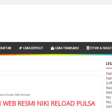
 DAFTAR
CARA DEPOSIT
CARA TRANSAKSI
FITUR & FASILI
LEG
Nam
Nam
Sof
Bad
Not
snis Kuota
,
Niki Reload
No 
I WEB RESMI
NIKI RELOAD
PULSA
No.
NPW