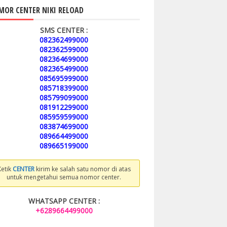
OR CENTER NIKI RELOAD
SMS CENTER :
082362499000
082362599000
082364699000
082365499000
085695999000
085718399000
085799099000
081912299000
085959599000
083874699000
089664499000
089665199000
Ketik
CENTER
kirim ke salah satu nomor di atas
untuk mengetahui semua nomor center.
WHATSAPP CENTER :
+6289664499000