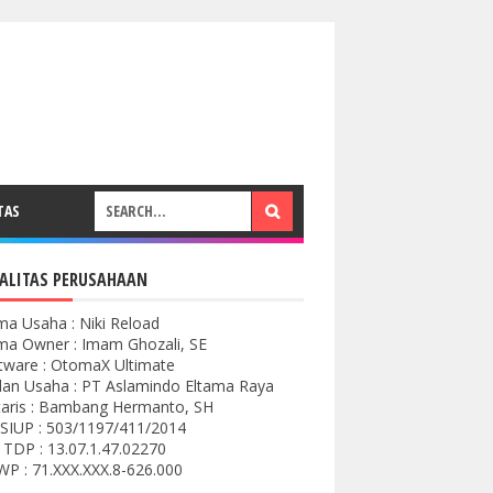
TAS
ALITAS PERUSAHAAN
a Usaha : Niki Reload
a Owner : Imam Ghozali, SE
tware : OtomaX Ultimate
an Usaha : PT Aslamindo Eltama Raya
aris : Bambang Hermanto, SH
SIUP : 503/1197/411/2014
 TDP : 13.07.1.47.02270
P : 71.XXX.XXX.8-626.000