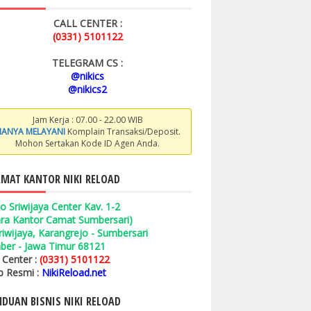
CALL CENTER :
(0331) 5101122
TELEGRAM CS :
@nikics
@nikics2
Jam Kerja : 07.00 - 22.00 WIB
ANYA MELAYANI
Komplain Transaksi/Deposit.
Mohon Sertakan Kode ID Agen Anda.
MAT KANTOR NIKI RELOAD
o Sriwijaya Center Kav. 1-2
ara Kantor Camat Sumbersari)
 Sriwijaya, Karangrejo - Sumbersari
ber - Jawa Timur 68121
l Center :
(0331) 5101122
 Resmi :
NikiReload.net
DUAN BISNIS NIKI RELOAD