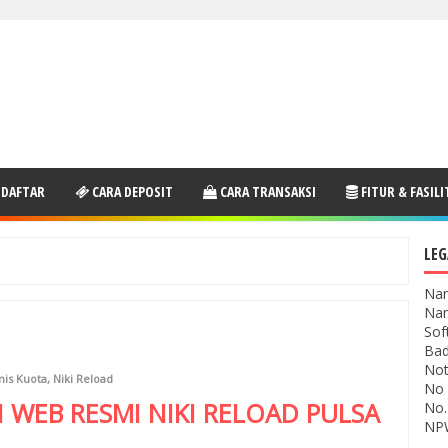
 DAFTAR
CARA DEPOSIT
CARA TRANSAKSI
FITUR & FASILI
LEG
Nam
Nam
Sof
Bad
Not
nis Kuota
,
Niki Reload
No 
I WEB RESMI
NIKI RELOAD
PULSA
No.
NPW