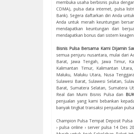
membuka usaha berbisnis pulsa dengan 
CDMA), pulsa data internet, pulsa lis
Bank). Segera daftarkan diri Anda unt
Anda untuk meraih keuntungan bersama
mendapatkan keuntungan dari berjua
mendapatkan bonus dari sistem keagenan
Bisnis Pulsa Bersama Kami Dijamin Sa
semua penjuru nusantara, mulai dari Ac
Barat, Jawa Tengah, Jawa Timur, Kal
Kalimantan Timur, Kalimantan Utara
Maluku, Maluku Utara, Nusa Tenggara
Sulawesi Barat, Sulawesi Selatan, Sul
Barat, Sumatera Selatan, Sumatera Uta
Real dan Murni Bisnis Pulsa dan
BU
penjualan yang kami bebankan kepada
banyak tingkat transaksi penjualan puls
Champion Pulsa Tempat Deposit Pulsa Ele
› pulsa online › server pulsa 14 Des 
Murah untuk Anak Sekolahan. Paket 