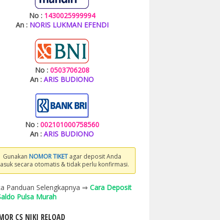
No :
1430025999994
An :
NORIS LUKMAN EFENDI
No :
0503706208
An :
ARIS BUDIONO
No :
002101000758560
An :
ARIS BUDIONO
Gunakan
NOMOR TIKET
agar deposit Anda
asuk secara otomatis & tidak perlu konfirmasi.
a Panduan Selengkapnya ⇒
Cara Deposit
 Saldo Pulsa Murah
OR CS NIKI RELOAD