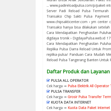
... www.padireloadpulsa.com/p/paket-in
Server Padi Reload Pulsa Termurah 
Transaksi Chip Sakti Pulsa Payment 
www.chipsakticenter.com › ym center ch
Transaksi hanya bisa dilakukan setelah A
Cara Mendapatkan Penghasilan Puluhan J
digdaya tronik › DigdayaPulsa.web.id 1
Cara Mendapatkan Penghasilan Puluhan
Replika Pulsa Darra Reload Untuk Prom
replika-pulsa/ Panduan Cara Mudah Me
Reload Pulsa Tangerang Banten Untuk Pr
Daftar Produk dan Layanan 
PULSA ALL OPERATOR
Cek harga ⇒
Pulsa Elektrik All Operato
PULSA TRANSFER
Cek harga ⇒
Grosir Pulsa Transfer Term
KUOTA DATA INTERNET
Cek harga ⇒
Kuota Data Paket Internet