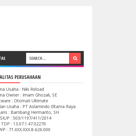
TAS
ALITAS PERUSAHAAN
a Usaha : Niki Reload
a Owner : Imam Ghozali, SE
tware : OtomaX Ultimate
an Usaha : PT Aslamindo Eltama Raya
aris : Bambang Hermanto, SH
SIUP : 503/1197/411/2014
 TDP : 13.07.1.47.02270
P : 71.XXX.XXX.8-626.000