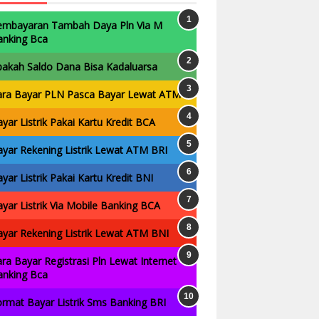
embayaran Tambah Daya Pln Via M
anking Bca
pakah Saldo Dana Bisa Kadaluarsa
ara Bayar PLN Pasca Bayar Lewat ATM
yar Listrik Pakai Kartu Kredit BCA
yar Rekening Listrik Lewat ATM BRI
yar Listrik Pakai Kartu Kredit BNI
yar Listrik Via Mobile Banking BCA
yar Rekening Listrik Lewat ATM BNI
ra Bayar Registrasi Pln Lewat Internet
anking Bca
rmat Bayar Listrik Sms Banking BRI