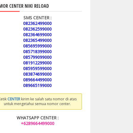
OR CENTER NIKI RELOAD
SMS CENTER :
082362499000
082362599000
082364699000
082365499000
085695999000
085718399000
085799099000
081912299000
085959599000
083874699000
089664499000
089665199000
Ketik
CENTER
kirim ke salah satu nomor di atas
untuk mengetahui semua nomor center.
WHATSAPP CENTER :
+6289664499000