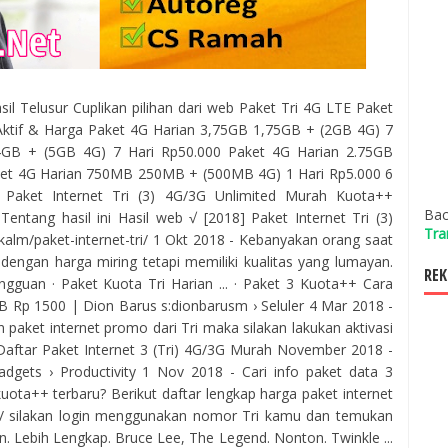
asil Telusur Cuplikan pilihan dari web Paket Tri 4G LTE Paket
Aktif & Harga Paket 4G Harian 3,75GB 1,75GB + (2GB 4G) 7
4GB + (5GB 4G) 7 Hari Rp50.000 Paket 4G Harian 2.75GB
ket 4G Harian 750MB 250MB + (500MB 4G) 1 Hari Rp5.000 6
 Paket Internet Tri (3) 4G/3G Unlimited Murah Kuota++
Bac
Tentang hasil ini Hasil web √ [2018] Paket Internet Tri (3)
Tra
alm/paket-internet-tri/ 1 Okt 2018 - Kebanyakan orang saat
 dengan harga miring tetapi memiliki kualitas yang lumayan.
REK
ingguan · ‎Paket Kuota Tri Harian ... · ‎Paket 3 Kuota++ Cara
GB Rp 1500 | Dion Barus s:dionbarusm › Seluler 4 Mar 2018 -
paket internet promo dari Tri maka silakan lakukan aktivasi
Daftar Paket Internet 3 (Tri) 4G/3G Murah November 2018 -
Gadgets › Productivity 1 Nov 2018 - Cari info paket data 3
uota++ terbaru? Berikut daftar lengkap harga paket internet
.tri/ silakan login menggunakan nomor Tri kamu dan temukan
. Lebih Lengkap. Bruce Lee, The Legend. Nonton. Twinkle ...