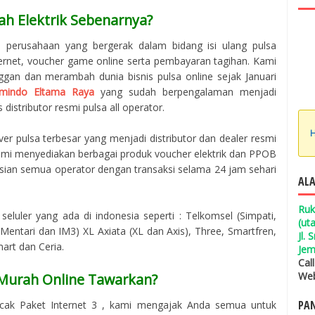
ah Elektrik Sebenarnya?
h perusahaan yang bergerak dalam bidang isi ulang pulsa
ternet, voucher game online serta pembayaran tagihan. Kami
ggan dan merambah dunia bisnis pulsa online sejak Januari
mindo Eltama Raya
yang sudah berpengalaman menjadi
 distributor resmi pulsa all operator.
H
er pulsa terbesar yang menjadi distributor dan dealer resmi
 Kami menyediakan berbagai produk voucher elektrik dan PPOB
isian semua operator dengan transaksi selama 24 jam sehari
ALA
Ruk
seluler yang ada di indonesia seperti : Telkomsel (Simpati,
(ut
entari dan IM3) XL Axiata (XL dan Axis), Three, Smartfren,
Jl.
mart dan Ceria.
Jem
Cal
Web
 Murah Online Tawarkan?
PAN
cak Paket Internet 3 , kami mengajak Anda semua untuk