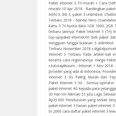
Paket Internet 3 Tri murah + Cara Daft
murah/ 10 Apr 2018 - Bandingkan paket d
AON 3, BB 3, paket 3 Unlimited, Chatting
Terbaru 2018 - Nanda Hero s:nandaher
kartu 3 Tri kuota data 1GB 1000, 2GB 
terbaru lainnya. Paket Internet 3 (Tri)
top-up/paket-internet/tri Beli paket d
mingguan hingga bulanan 3 unlimited. 
Terbaru November 2018 s:digitalponselm
Internet 3 Terbaru Pada artikel kali i
beserta cara registrasinya. Harga Pake
s:tutoraplikasim › Internet 1 Nov 2018 
provider yang ada di Indonesia. Provider
Internet 3 3G Paling Murah dan Tepat 
Paket Internet 3 3G - Semua operator 
paket internet 4G kepada para pelangg
30 Hari‎ tri/‎ Nikmati 53 juta Lagu Se
Rp25.000 Penelusuran yang terkait denga
paket internet 3 harian paket internet 3
tri 2000 cara daftar paket internet 3 le