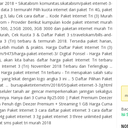
ar 2018 • Sikatabism komunitas.sikatabism/paket-internet-3-
ata 3 termurah! Pilih kuota internet dari paket Tri 4G, paket
 3, lalu Cek cara daftar ... Kode Paket Internet Tri (3) Murah
om › Provider Berikut kumpulan kode paket internet murah
1500, 2.5GB 2000, 3GB 3000 dan paketan internet murah Tri
 Murah, Cek Kuota 3 & Daftar Paket 3 s:travelokam/bills-and-
ata 3 (Tri) terbaru & termurah 2018. Tersedia paket harian,
Lebih mudah & praktis. Harga Daftar Paket Internet Tri (3)
/9473/harga-paket-internet-3/ Digital Ponsel - Harga Paket
ni, akan kita bahas daftar harga paket Internet Tri terbaru
t Internet 3 (Tri) November 2018 Terbaru dan Terlengkap ...
- Harga paket internet Tri terbaru - Tri merupakan salah satu
 yang lekat dengan logo angka 3 ini ... 5 Daftar Pilihan Paket
... bursapaketinternetm/2018/05/paket-internet-3-3g.html
seluler tanah air gencar memperkenalkan jaringan sekaligus
m
annya. Hanya dari 3 Cuma Rp25.000 | Paket Premium Deezer
bulan Penuh dgn Deezer Premium + Streaming 1 GB Harga Cuma
Bac
n Paket Internet 3 cara daftar paket internet 3 cara daftar
Isi
 4g paket internet 3 3g paket internet 3 three unlimited paket
wat sms paket tri murah 2018
NOM