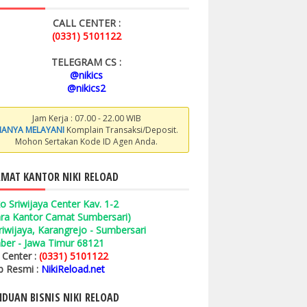
CALL CENTER :
(0331) 5101122
TELEGRAM CS :
@nikics
@nikics2
Jam Kerja : 07.00 - 22.00 WIB
ANYA MELAYANI
Komplain Transaksi/Deposit.
Mohon Sertakan Kode ID Agen Anda.
MAT KANTOR NIKI RELOAD
o Sriwijaya Center Kav. 1-2
ara Kantor Camat Sumbersari)
 Sriwijaya, Karangrejo - Sumbersari
ber - Jawa Timur 68121
l Center :
(0331) 5101122
 Resmi :
NikiReload.net
DUAN BISNIS NIKI RELOAD