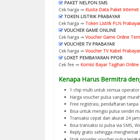
PAKET NELPON SMS
Cek harga ⇒
Kuota Data Paket Internet
TOKEN LISTRIK PRABAYAR
Cek harga ⇒
Token Listrik PLN Prabaya
VOUCHER GAME ONLINE
Cek harga ⇒
Voucher Game Online Term
VOUCHER TV PRABAYAR
Cek harga ⇒
Voucher TV Kabel Prabayar
LOKET PEMBAYARAN PPOB
Cek fee ⇒
Komisi Bayar Tagihan Online
Kenapa Harus Bermitra den
1 chip multi untuk semua operator 
Harga voucher pulsa sangat murah
Free registrasi, pendaftaran tanpa
Bisa untuk mengisi pulsa sendiri m
Transaksi cepat dan akurat 24 jam
Bisa transaksi isi pulsa via SMS,
Reply gratis sehingga menghemat 
Stok provider voucher pulsa lengka