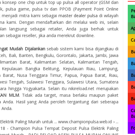
konsep one chip untuk top up pulsa all operator (GSM dan
trik, pulsa game, pulsa tv dan PPOB (Payment Point Online
P
uk menjadi mitra kami sebagai
master dealer pulsa
di wilayah
B
 kami. Dengan mendaftarkan diri melalui web ini, selain
A
lan langsung sebagai retailer, Anda juga berhak untuk
 sebagai reseller, jika anda merekrut downline.
C
ngat Mudah Dijalankan
sebab sistem kami bisa dijangkau di
Ba
eh, Bali, Banten, Bengkulu, Gorontalo, Jakarta, Jambi, Jawa
imantan Barat, Kalimantan Selatan, Kalimantan Tengah,
Ba
, Kepulauan Bangka Belitung, Kepulauan Riau, Lampung,
 Barat, Nusa Tenggara Timur, Papua, Papua Barat, Riau,
Ba
awesi Tengah, Sulawesi Tenggara, Sulawesi Utara, Sumatera
Ba
ra hingga Yogyakarta. Selain itu nikireload.net merupakan
KAN MLM
. Tidak ada target, masa berlaku maupun paket
Ba
 Anda. Hasil yang Anda peroleh tergantung dari seberapa
a Anda.
Ca
B
ktrik Paling Murah untuk ... www.championpulsa.web.id › ...
Fo
2018 - Champion Pulsa Tempat Deposit Pulsa Elektrik Paling
Internet Murah - PADI RELOAD AGEN PULSA MURAH ONLINE