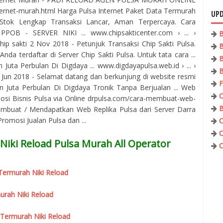
ternet-murah.html Harga Pulsa Internet Paket Data Termurah
UPD
Stok Lengkap Transaksi Lancar, Aman Terpercaya. Cara
PPOB - SERVER NIKI ... www.chipsakticenter.com › ... ›
B
ip sakti 2 Nov 2018 - Petunjuk Transaksi Chip Sakti Pulsa.
B
nda terdaftar di Server Chip Sakti Pulsa. Untuk tata cara ...
B
uta Perbulan Di Digdaya ... www.digdayapulsa.web.id › ... ›
B
7 Jun 2018 - Selamat datang dan berkunjung di website resmi
F
 Juta Perbulan Di Digdaya Tronik Tanpa Berjualan ... Web
C
osi Bisnis Pulsa via Online drpulsa.com/cara-membuat-web-
B
mbuat / Mendapatkan Web Replika Pulsa dari Server Darra
omosi Jualan Pulsa dan ...
C
C
Niki Reload Pulsa Murah All Operator
C
r Termurah Niki Reload
urah Niki Reload
 Termurah Niki Reload