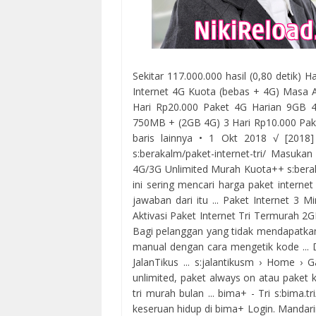
Sekitar 117.000.000 hasil (0,80 detik) H
Internet 4G Kuota (bebas + 4G) Masa 
Hari Rp20.000 Paket 4G Harian 9GB 
750MB + (2GB 4G) 3 Hari Rp10.000 Pa
baris lainnya • 1 Okt 2018 √ [2018]
s:berakalm/paket-internet-tri/ Masukan 
4G/3G Unlimited Murah Kuota++ s:berak
ini sering mencari harga paket internet
jawaban dari itu ... ‎Paket Internet 3 M
Aktivasi Paket Internet Tri Termurah 2
Bagi pelanggan yang tidak mendapatkan 
manual dengan cara mengetik kode ... 
JalanTikus ... s:jalantikusm › Home › 
unlimited, paket always on atau paket k
tri murah bulan ... bima+ - Tri s:bima
keseruan hidup di bima+ Login. Mandarin