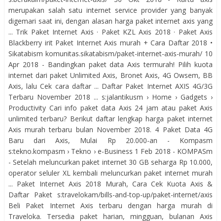
merupakan salah satu internet service provider yang banyak
digemari saat ini, dengan alasan harga paket internet axis yang
... ‎Trik Paket Internet Axis · ‎Paket KZL Axis 2018 · ‎Paket Axis
Blackberry irit Paket Internet Axis murah + Cara Daftar 2018 •
Sikatabism komunitas.sikatabism/paket-internet-axis-murah/ 10
Apr 2018 - Bandingkan paket data Axis termurah! Pilih kuota
internet dari paket Unlimited Axis, Bronet Axis, 4G Owsem, BB
Axis, lalu Cek cara daftar ... Daftar Paket Internet AXIS 4G/3G
Terbaru November 2018 ... s:jalantikusm › Home › Gadgets ›
Productivity Cari info paket data Axis 24 jam atau paket Axis
unlimited terbaru? Berikut daftar lengkap harga paket internet
Axis murah terbaru bulan November 2018. 4 Paket Data 4G
Baru dari Axis, Mulai Rp 20.000-an - Kompasm
s:tekno.kompasm › Tekno › e-Business 1 Feb 2018 - KOMPASm
- Setelah meluncurkan paket internet 30 GB seharga Rp 10.000,
operator seluler XL kembali meluncurkan paket internet murah
... Paket Internet Axis 2018 Murah, Cara Cek Kuota Axis &
Daftar Paket s:travelokam/bills-and-top-up/paket-internet/axis
Beli Paket Internet Axis terbaru dengan harga murah di
Traveloka. Tersedia paket harian, mingguan, bulanan Axis