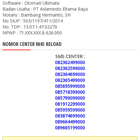
Software : OtomaX Ultimate
Badan Usaha : PT Aslamindo Eltama Raya
Notaris : Bambang Hermanto, SH
No SIUP : 503/1197/411/2014
No. TDP : 13.07.1.47.02270
NPWP : 71.XXX.XXX.8-626.000
NOMOR CENTER NIKI RELOAD
SMS CENTER :
082362499000
082362599000
082364699000
082365499000
085695999000
085718399000
085799099000
081912299000
085959599000
083874699000
089664499000
089665199000