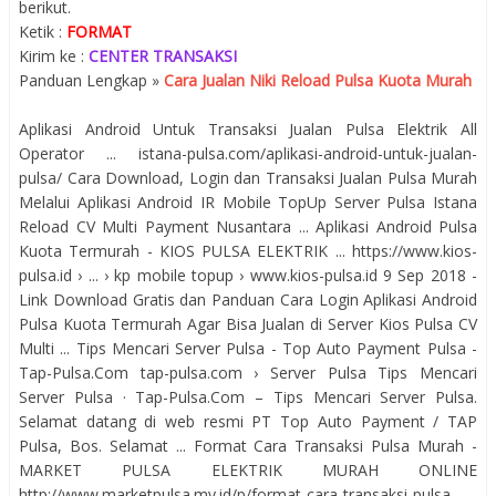
berikut.
Ketik :
FORMAT
Kirim ke :
CENTER TRANSAKSI
Panduan Lengkap »
Cara Jualan Niki Reload Pulsa Kuota Murah
Aplikasi Android Untuk Transaksi Jualan Pulsa Elektrik All
Operator ... istana-pulsa.com/aplikasi-android-untuk-jualan-
pulsa/ Cara Download, Login dan Transaksi Jualan Pulsa Murah
Melalui Aplikasi Android IR Mobile TopUp Server Pulsa Istana
Reload CV Multi Payment Nusantara ... Aplikasi Android Pulsa
Kuota Termurah - KIOS PULSA ELEKTRIK ... https://www.kios-
pulsa.id › ... › kp mobile topup › www.kios-pulsa.id 9 Sep 2018 -
Link Download Gratis dan Panduan Cara Login Aplikasi Android
Pulsa Kuota Termurah Agar Bisa Jualan di Server Kios Pulsa CV
Multi ... Tips Mencari Server Pulsa - Top Auto Payment Pulsa -
Tap-Pulsa.Com tap-pulsa.com › Server Pulsa Tips Mencari
Server Pulsa · Tap-Pulsa.Com – Tips Mencari Server Pulsa.
Selamat datang di web resmi PT Top Auto Payment / TAP
Pulsa, Bos. Selamat ... Format Cara Transaksi Pulsa Murah -
MARKET PULSA ELEKTRIK MURAH ONLINE
http://www.marketpulsa.my.id/p/format-cara-transaksi-pulsa-