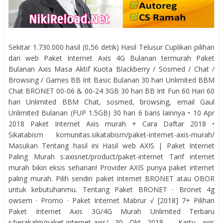
Sekitar 1.730.000 hasil (0,56 detik) Hasil Telusur Cuplikan pilihan
dari web Paket Internet Axis 4G Bulanan termurah Paket
Bulanan Axis Masa Aktif Kuota Blackberry / Sosmed / Chat /
Browsing / Games BB Irit Basic Bulanan 30 hari Unlimited BBM
Chat BRONET 00-06 & 00-24 3GB 30 hari BB Irit Fun 60 Hari 60
hari Unlimited BBM Chat, sosmed, browsing, email Gaul
Unlimited Bulanan (FUP 1.5GB) 30 hari 6 baris lainnya • 10 Apr
2018 Paket Internet Axis murah + Cara Daftar 2018 •
Sikatabism komunitas.sikatabism/paket-internet-axis-murah/
Masukan Tentang hasil ini Hasil web AXIS | Paket Internet
Paling Murah s:axisnet/product/paket-internet Tarif internet
murah bikin eksis seharian! Provider AXIS punya paket internet
paling murah. Pilih sendiri paket internet BRONET atau OBOR
untuk kebutuhanmu. ‎Tentang Paket BRONET · ‎Bronet 4g
owsem · ‎Promo · ‎Paket Internet Mabrur √ [2018] 7+ Pilihan
Paket Internet Axis 3G/4G Murah Unlimited Terbaru
s:berakalm/paket-internet-axis/ 30 Okt 2018 - Kartu axis