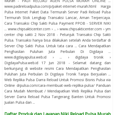
Murah - PADI RELOAD AGEN PULSA MURAH ONLINE ...
www.padireloadpulsa.com/p/paket-internet-murah.html Harga
Pulsa Internet Paket Data Termurah Server Padi Reload Pulsa
Termurah Stok Lengkap Transaksi Lancar, Aman Terpercaya.
Cara Transaksi Chip Sakti Pulsa Payment PPOB - SERVER NIKI
... www.chipsakticenter.com › ... › www.chipsakticenter.com › ym
center chip sakti 2 Nov 2018 - Petunjuk Transaksi Chip Sakti
Pulsa. Transaksi hanya bisa dilakukan setelah Anda terdaftar di
Server Chip Sakti Pulsa. Untuk tata cara ... Cara Mendapatkan
Penghasilan Puluhan Juta Perbulan Di Digdaya ...
www.digdayapulsa.web.id › ... › digdaya tronik ›
DigdayaPulsa.web.id 17 Jun 2018 - Selamat datang dan
berkunjung di website resmi Cara Mendapatkan Penghasilan
Puluhan Juta Perbulan Di Digdaya Tronik Tanpa Berjualan ...
Web Replika Pulsa Darra Reload Untuk Promosi Bisnis Pulsa via
Online drpulsa.com/cara-membuat-web-replika-pulsa/ Panduan
Cara Mudah Membuat / Mendapatkan Web Replika Pulsa dari
Server Darra Reload Pulsa Tangerang Banten Untuk Promosi
Jualan Pulsa dan ...
Daftar Produk dan Layanan Niki Reload Pulsa Murah