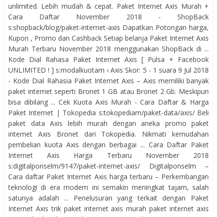
unlimited. Lebih mudah & cepat. Paket Internet Axis Murah +
Cara Daftar November 2018 - ShopBack
s:shopback/blog/paket-internet-axis Dapatkan Potongan harga,
Kupon , Promo dan Cashback Setiap belanja Paket Internet Axis
Murah Terbaru November 2018 menggunakan ShopBack di ...
Kode Dial Rahasa Paket Internet Axis [ Pulsa + Facebook
UNLIMITED ! ] s:modalkuotam › Axis Skor: 5 - ‎1 suara 9 Jul 2018
- Kode Dial Rahasia Paket Internet Axis – Axis memiliki banyak
paket internet seperti Bronet 1 GB atau Bronet 2 Gb. Meskipun
bisa dibilang ... Cek Kuota Axis Murah - Cara Daftar & Harga
Paket Internet | Tokopedia s:tokopediam/paket-data/axis/ Beli
paket data Axis lebih murah dengan aneka promo paket
internet Axis Bronet dari Tokopedia. Nikmati kemudahan
pembelian kuota Axis dengan berbagai ... Cara Daftar Paket
Internet Axis Harga Terbaru November 2018
s:digitalponselm/9147/paket-internet-axis/ Digitalponselm –
Cara daftar Paket Internet Axis harga terbaru – Perkembangan
teknologi di era modern ini semakin meningkat tajam, salah
satunya adalah ... Penelusuran yang terkait dengan Paket
Internet Axis trik paket internet axis murah paket internet axis