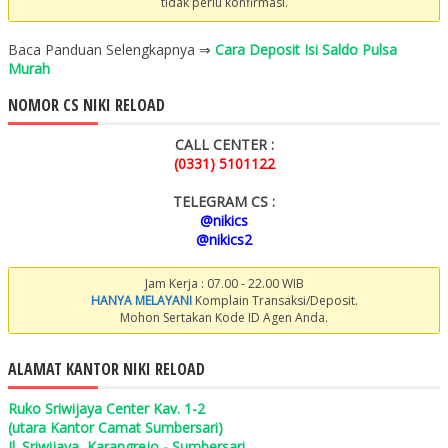
tidak perlu konfirmasi.
Baca Panduan Selengkapnya ⇒
Cara Deposit Isi Saldo Pulsa
Murah
NOMOR CS NIKI RELOAD
CALL CENTER :
(0331) 5101122
TELEGRAM CS :
@nikics
@nikics2
Jam Kerja : 07.00 - 22.00 WIB
HANYA MELAYANI
Komplain Transaksi/Deposit.
Mohon Sertakan Kode ID Agen Anda.
ALAMAT KANTOR NIKI RELOAD
Ruko Sriwijaya Center Kav. 1-2
(utara Kantor Camat Sumbersari)
Jl. Sriwijaya, Karangrejo - Sumbersari