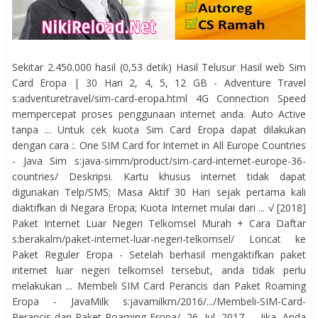
Sekitar 2.450.000 hasil (0,53 detik) Hasil Telusur Hasil web Sim
Card Eropa | 30 Hari 2, 4, 5, 12 GB - Adventure Travel
s:adventuretravel/sim-card-eropa.html 4G Connection Speed
mempercepat proses penggunaan internet anda. Auto Active
tanpa ... Untuk cek kuota Sim Card Eropa dapat dilakukan
dengan cara :. One SIM Card for Internet in All Europe Countries
- Java Sim s:java-simm/product/sim-card-internet-europe-36-
countries/ Deskripsi. Kartu khusus internet tidak dapat
digunakan Telp/SMS; Masa Aktif 30 Hari sejak pertama kali
diaktifkan di Negara Eropa; Kuota Internet mulai dari ... √ [2018]
Paket Internet Luar Negeri Telkomsel Murah + Cara Daftar
s:berakalm/paket-internet-luar-negeri-telkomsel/ Loncat ke
Paket Reguler Eropa - Setelah berhasil mengaktifkan paket
internet luar negeri telkomsel tersebut, anda tidak perlu
melakukan ... Membeli SIM Card Perancis dan Paket Roaming
Eropa - JavaMilk s:javamilkm/2016/.../Membeli-SIM-Card-
Perancis-dan-Paket-Roaming-Eropa/ 26 Jul 2017 - Jika Anda