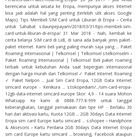
berencana untuk wisata ke Eropa, mempunyai akses Internet
bisa jadi adalah hal yang penting (terlebih utk akses Google
Maps). Tips Membeli SIM Card untuk Liburan di Eropa – Cerita
untuk Sahabat s:daunpepayam/2018/03/31/tips-membeli-sim-
card-untuk-liburan-di-eropa/ 31 Mar 2018 - Nah, kembali ke
cerita belanja SIM card di Lidl, di sana ada banyak jenis paket-
paket internet. Kami beli yang paling murah saja yang ... Paket
Roaming Internasional | Telkomsel | Telkomsel s:telkomselm ›
Paket Roaming Internasional | Telkomsel Beli paket roaming
terbaik untuk kebutuhan Anda saat bepergian internasional
dengan harga murah dari Telkomsel ✓ Paket Internet Roaming
✓ Paket Nelpon ... Jual Sim Card Eropa, 12GB Data Internet
simcard europe - Kenikura ... s:tokopediam/.../sim-card-eropa-
12gb-data-internet-simcard-europe Skor: 4,9 - ‎14 suara Mohon
Whatsapp Ke kami di 0888-777-8-999 untuk tanggal
keberangkatan, tanggal pemakaian dan tipe HP - Berlaku 30
hari dari aktivasi kartu, Kuota 12GB ... 2GB 30days Data Internet
Eropa sim card Europe kartu simcard ... s:shopee › Handphone
& Aksesoris › Kartu Perdana 2GB 30days Data Internet Eropa
sim card Europe kartu simcard ... browsing, Facebook ataupun