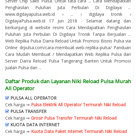
Server Chip Sakti Pulsa. Untuk tata cara ... Cara Mendapatkan
Penghasilan Puluhan Juta Perbulan Di Digdaya ...
www.digdayapulsa.web.id › ... › digdaya tronik ›
DigdayaPulsa.web.id 17 Jun 2018 - Selamat datang dan
berkunjung di website resmi Cara Mendapatkan Penghasilan
Puluhan Juta Perbulan Di Digdaya Tronik Tanpa Berjualan ...
Web Replika Pulsa Darra Reload Untuk Promosi Bisnis Pulsa via
Online drpulsa.com/cara-membuat-web-replika-pulsa/ Panduan
Cara Mudah Membuat / Mendapatkan Web Replika Pulsa dari
Server Darra Reload Pulsa Tangerang Banten Untuk Promosi
Jualan Pulsa dan ...
Daftar Produk dan Layanan Niki Reload Pulsa Murah
All Operator
PULSA ALL OPERATOR
Cek harga ⇒
Pulsa Elektrik All Operator Termurah Niki Reload
PULSA TRANSFER
Cek harga ⇒
Grosir Pulsa Transfer Termurah Niki Reload
KUOTA DATA INTERNET
Cek harga ⇒
Kuota Data Paket Internet Termurah Niki Reload