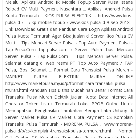
Melalui Aplikasi Android IR Mobile TopUp Server Pulsa Istana
Reload CV Multi Payment Nusantara ... Aplikasi Android Pulsa
Kuota Termurah - KIOS PULSA ELEKTRIK ... https://www.kios-
pulsa.id › ... › kp mobile topup › www.kios-pulsa.id 9 Sep 2018 -
Link Download Gratis dan Panduan Cara Login Aplikasi Android
Pulsa Kuota Termurah Agar Bisa Jualan di Server Kios Pulsa CV
Multi ... Tips Mencari Server Pulsa - Top Auto Payment Pulsa -
Tap-Pulsa.Com tap-pulsa.com › Server Pulsa Tips Mencari
Server Pulsa · Tap-Pulsa.Com – Tips Mencari Server Pulsa.
Selamat datang di web resmi PT Top Auto Payment / TAP
Pulsa, Bos. Selamat ... Format Cara Transaksi Pulsa Murah -
MARKET PULSA ELEKTRIK MURAH ONLINE
http://www.marketpulsa.my.id/p/format-cara-transaksi-pulsa-
murah.html Panduan Tips Bisnis Mudah nan Benar Format Cara
Transaksi Pulsa Murah Elektrik Jualan Kuota Data Internet All
Operator Token Listrik Termurah Loket PPOB Online Untuk
Mendapatkan Penghasilan Tambahan Berupa Laba Untung di
Server Market Pulsa CV Market Cipta Payment CS Komplain
Transaksi Pulsa Termurah - MORENA PULSA ... www.morena-
pulsa.id/p/cs-komplain-transaksi-pulsa-termurah.html Nomor
Call Center CS Komplain Transaksi Pulsa Termurah Untuk