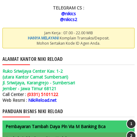
TELEGRAM CS :
@nikics
@nikics2
Jam Kerja : 07.00 - 22.00 WIB
HANYA MELAYANI
Komplain Transaksi/Deposit.
Mohon Sertakan Kode ID Agen Anda.
ALAMAT KANTOR NIKI RELOAD
Ruko Sriwijaya Center Kav. 1-2
(utara Kantor Camat Sumbersari)
Jl. Sriwijaya, Karangrejo - Sumbersari
Jember - Jawa Timur 68121
Call Center :
(0331) 5101122
Web Resmi :
NikiReload.net
PANDUAN BISNIS NIKI RELOAD
Pembayaran Tambah Daya Pln Via M Banking Bca