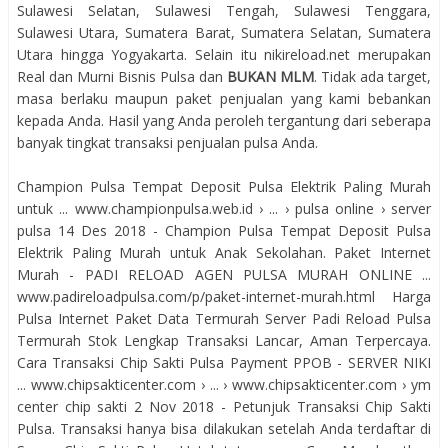
Sulawesi Selatan, Sulawesi Tengah, Sulawesi Tenggara,
Sulawesi Utara, Sumatera Barat, Sumatera Selatan, Sumatera
Utara hingga Yogyakarta. Selain itu nikireload.net merupakan
Real dan Murni Bisnis Pulsa dan
BUKAN MLM
. Tidak ada target,
masa berlaku maupun paket penjualan yang kami bebankan
kepada Anda. Hasil yang Anda peroleh tergantung dari seberapa
banyak tingkat transaksi penjualan pulsa Anda.
Champion Pulsa Tempat Deposit Pulsa Elektrik Paling Murah
untuk ... www.championpulsa.web.id › ... › pulsa online › server
pulsa 14 Des 2018 - Champion Pulsa Tempat Deposit Pulsa
Elektrik Paling Murah untuk Anak Sekolahan. Paket Internet
Murah - PADI RELOAD AGEN PULSA MURAH ONLINE ...
www.padireloadpulsa.com/p/paket-internet-murah.html Harga
Pulsa Internet Paket Data Termurah Server Padi Reload Pulsa
Termurah Stok Lengkap Transaksi Lancar, Aman Terpercaya.
Cara Transaksi Chip Sakti Pulsa Payment PPOB - SERVER NIKI
... www.chipsakticenter.com › ... › www.chipsakticenter.com › ym
center chip sakti 2 Nov 2018 - Petunjuk Transaksi Chip Sakti
Pulsa. Transaksi hanya bisa dilakukan setelah Anda terdaftar di