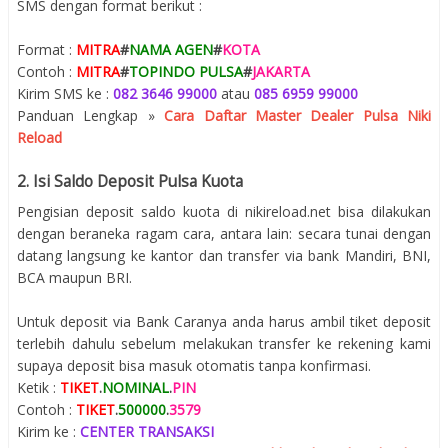
SMS dengan format berikut :
Format :
MITRA
#
NAMA AGEN
#
KOTA
Contoh :
MITRA
#
TOPINDO PULSA
#
JAKARTA
Kirim SMS ke :
082 3646 99000
atau
085 6959 99000
Panduan Lengkap »
Cara Daftar Master Dealer Pulsa Niki
Reload
2. Isi Saldo Deposit Pulsa Kuota
Pengisian deposit saldo kuota di nikireload.net bisa dilakukan
dengan beraneka ragam cara, antara lain: secara tunai dengan
datang langsung ke kantor dan transfer via bank Mandiri, BNI,
BCA maupun BRI.
Untuk deposit via Bank Caranya anda harus ambil tiket deposit
terlebih dahulu sebelum melakukan transfer ke rekening kami
supaya deposit bisa masuk otomatis tanpa konfirmasi.
Ketik :
TIKET
.
NOMINAL
.
PIN
Contoh :
TIKET
.
500000
.
3579
Kirim ke :
CENTER TRANSAKSI