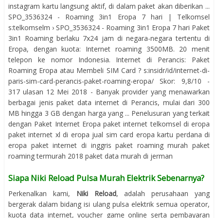
instagram kartu langsung aktif, di dalam paket akan diberikan ...
SPO_3536324 - Roaming 3in1 Eropa 7 hari | Telkomsel
s:telkomselm › SPO_3536324 - Roaming 3in1 Eropa 7 hari Paket
3in1 Roaming berlaku 7x24 jam di negara-negara tertentu di
Eropa, dengan kuota: Internet roaming 3500MB. 20 menit
telepon ke nomor Indonesia. Internet di Perancis: Paket
Roaming Eropa atau Membeli SIM Card ? s:insidr/id/internet-di-
paris-sim-card-perancis-paket-roaming-eropa/ Skor: 9,8/10 -
‎317 ulasan 12 Mei 2018 - Banyak provider yang menawarkan
berbagai jenis paket data internet di Perancis, mulai dari 300
MB hingga 3 GB dengan harga yang ... Penelusuran yang terkait
dengan Paket Internet Eropa paket internet telkomsel di eropa
paket internet xl di eropa jual sim card eropa kartu perdana di
eropa paket internet di inggris paket roaming murah paket
roaming termurah 2018 paket data murah di jerman
Siapa Niki Reload Pulsa Murah Elektrik Sebenarnya?
Perkenalkan kami,
Niki Reload
, adalah perusahaan yang
bergerak dalam bidang isi ulang pulsa elektrik semua operator,
kuota data internet, voucher game online serta pembayaran