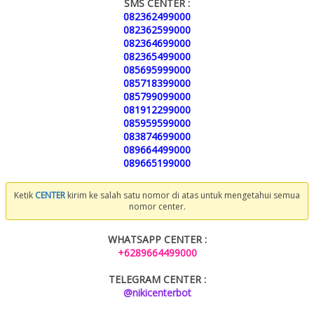
SMS CENTER :
082362499000
082362599000
082364699000
082365499000
085695999000
085718399000
085799099000
081912299000
085959599000
083874699000
089664499000
089665199000
Ketik
CENTER
kirim ke salah satu nomor di atas untuk mengetahui semua
nomor center.
WHATSAPP CENTER :
+6289664499000
TELEGRAM CENTER :
@nikicenterbot