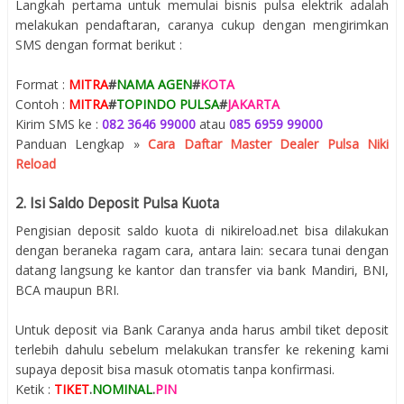
Langkah pertama untuk memulai bisnis pulsa elektrik adalah
melakukan pendaftaran, caranya cukup dengan mengirimkan
SMS dengan format berikut :
Format :
MITRA
#
NAMA AGEN
#
KOTA
Contoh :
MITRA
#
TOPINDO PULSA
#
JAKARTA
Kirim SMS ke :
082 3646 99000
atau
085 6959 99000
Panduan Lengkap »
Cara Daftar Master Dealer Pulsa Niki
Reload
2. Isi Saldo Deposit Pulsa Kuota
Pengisian deposit saldo kuota di nikireload.net bisa dilakukan
dengan beraneka ragam cara, antara lain: secara tunai dengan
datang langsung ke kantor dan transfer via bank Mandiri, BNI,
BCA maupun BRI.
Untuk deposit via Bank Caranya anda harus ambil tiket deposit
terlebih dahulu sebelum melakukan transfer ke rekening kami
supaya deposit bisa masuk otomatis tanpa konfirmasi.
Ketik :
TIKET
.
NOMINAL
.
PIN