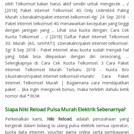
oleh Telkomsel kalian harus aktif sendiri untuk mengecek ... √
[2018] Paket Internet Telkomsel 4G Only Unlimited Paling
Murah s:berakalm/paket-internet-telkomsel-4g/ 24 Sep 2018 -
Paket internet telkomsel 4G menawarkan kecepatan yang tinggi
dengan jaringan yang ... Lihat sisa kuota dengan: Cara Cek
Kuota Telkomsel ... √ [2018] Daftar Paket Internet Telkomsel
3G Murah (AS, simPATI) s:berakalm/paket-internet-telkomsel-
3g/ 8 Sep 2018 - Paket internet atau kuota sudah menjadi hal
yang tidak bisa dilepaskan dengan diri seseorang, ...
Selengkapnya di: Cara Cek Kuota Telkomsel. 3 Cara Paket
Internet Telkomsel Murah Terbaru 2018 - Kuota Bro
s:kuotabrom/paket-internet-telkomsel-murah/ Cara Paket
Internet Telkomsel Murah | Bagaimana cara mendapatkan
paket ... Jika ingin mengecek bonus, maka terlebih dahulu ketik
nomor dial *363#.
Siapa Niki Reload Pulsa Murah Elektrik Sebenarnya?
Perkenalkan kami,
Niki Reload
, adalah perusahaan yang
bergerak dalam bidang isi ulang pulsa elektrik semua operator,
kuota data internet, voucher game online serta pembayaran