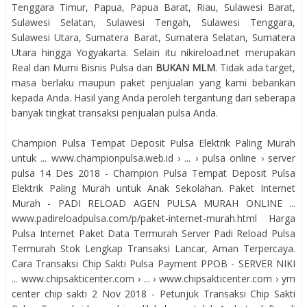
Tenggara Timur, Papua, Papua Barat, Riau, Sulawesi Barat,
Sulawesi Selatan, Sulawesi Tengah, Sulawesi Tenggara,
Sulawesi Utara, Sumatera Barat, Sumatera Selatan, Sumatera
Utara hingga Yogyakarta. Selain itu nikireload.net merupakan
Real dan Murni Bisnis Pulsa dan
BUKAN MLM
. Tidak ada target,
masa berlaku maupun paket penjualan yang kami bebankan
kepada Anda. Hasil yang Anda peroleh tergantung dari seberapa
banyak tingkat transaksi penjualan pulsa Anda.
Champion Pulsa Tempat Deposit Pulsa Elektrik Paling Murah
untuk ... www.championpulsa.web.id › ... › pulsa online › server
pulsa 14 Des 2018 - Champion Pulsa Tempat Deposit Pulsa
Elektrik Paling Murah untuk Anak Sekolahan. Paket Internet
Murah - PADI RELOAD AGEN PULSA MURAH ONLINE ...
www.padireloadpulsa.com/p/paket-internet-murah.html Harga
Pulsa Internet Paket Data Termurah Server Padi Reload Pulsa
Termurah Stok Lengkap Transaksi Lancar, Aman Terpercaya.
Cara Transaksi Chip Sakti Pulsa Payment PPOB - SERVER NIKI
... www.chipsakticenter.com › ... › www.chipsakticenter.com › ym
center chip sakti 2 Nov 2018 - Petunjuk Transaksi Chip Sakti