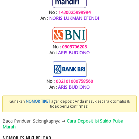
No :
1430025999994
An :
NORIS LUKMAN EFENDI
No :
0503706208
An :
ARIS BUDIONO
No :
002101000758560
An :
ARIS BUDIONO
Gunakan
NOMOR TIKET
agar deposit Anda masuk secara otomatis &
tidak perlu konfirmasi.
Baca Panduan Selengkapnya ⇒
Cara Deposit Isi Saldo Pulsa
Murah
NOMOR CS NIKI RELOAD