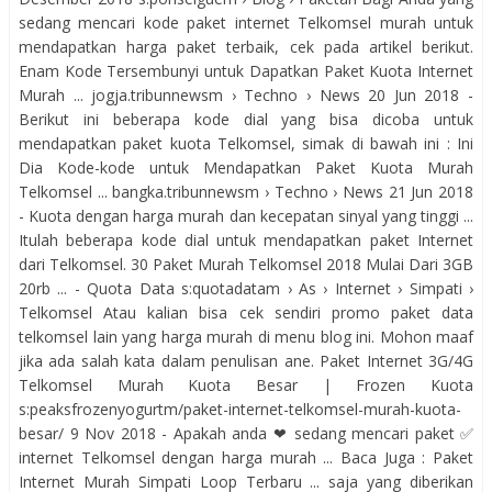
sedang mencari kode paket internet Telkomsel murah untuk
mendapatkan harga paket terbaik, cek pada artikel berikut.
Enam Kode Tersembunyi untuk Dapatkan Paket Kuota Internet
Murah ... jogja.tribunnewsm › Techno › News 20 Jun 2018 -
Berikut ini beberapa kode dial yang bisa dicoba untuk
mendapatkan paket kuota Telkomsel, simak di bawah ini : Ini
Dia Kode-kode untuk Mendapatkan Paket Kuota Murah
Telkomsel ... bangka.tribunnewsm › Techno › News 21 Jun 2018
- Kuota dengan harga murah dan kecepatan sinyal yang tinggi ...
Itulah beberapa kode dial untuk mendapatkan paket Internet
dari Telkomsel. 30 Paket Murah Telkomsel 2018 Mulai Dari 3GB
20rb ... - Quota Data s:quotadatam › As › Internet › Simpati ›
Telkomsel Atau kalian bisa cek sendiri promo paket data
telkomsel lain yang harga murah di menu blog ini. Mohon maaf
jika ada salah kata dalam penulisan ane. Paket Internet 3G/4G
Telkomsel Murah Kuota Besar | Frozen Kuota
s:peaksfrozenyogurtm/paket-internet-telkomsel-murah-kuota-
besar/ 9 Nov 2018 - Apakah anda ❤ sedang mencari paket ✅
internet Telkomsel dengan harga murah ... Baca Juga : Paket
Internet Murah Simpati Loop Terbaru ... saja yang diberikan