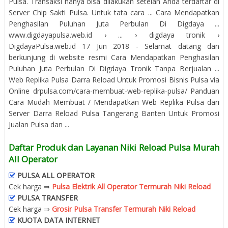
Pulsa. Transaksi hanya bisa dilakukan setelah Anda terdaftar di
Server Chip Sakti Pulsa. Untuk tata cara ... Cara Mendapatkan
Penghasilan Puluhan Juta Perbulan Di Digdaya ...
www.digdayapulsa.web.id › ... › digdaya tronik ›
DigdayaPulsa.web.id 17 Jun 2018 - Selamat datang dan
berkunjung di website resmi Cara Mendapatkan Penghasilan
Puluhan Juta Perbulan Di Digdaya Tronik Tanpa Berjualan ...
Web Replika Pulsa Darra Reload Untuk Promosi Bisnis Pulsa via
Online drpulsa.com/cara-membuat-web-replika-pulsa/ Panduan
Cara Mudah Membuat / Mendapatkan Web Replika Pulsa dari
Server Darra Reload Pulsa Tangerang Banten Untuk Promosi
Jualan Pulsa dan ...
Daftar Produk dan Layanan Niki Reload Pulsa Murah
All Operator
PULSA ALL OPERATOR
Cek harga ⇒
Pulsa Elektrik All Operator Termurah Niki Reload
PULSA TRANSFER
Cek harga ⇒
Grosir Pulsa Transfer Termurah Niki Reload
KUOTA DATA INTERNET