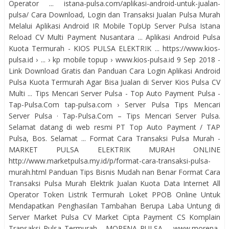
Operator ... istana-pulsa.com/aplikasi-android-untuk-jualan-
pulsa/ Cara Download, Login dan Transaksi Jualan Pulsa Murah
Melalui Aplikasi Android IR Mobile TopUp Server Pulsa Istana
Reload CV Multi Payment Nusantara ... Aplikasi Android Pulsa
Kuota Termurah - KIOS PULSA ELEKTRIK ... https://www.kios-
pulsa.id › ... › kp mobile topup › www.kios-pulsa.id 9 Sep 2018 -
Link Download Gratis dan Panduan Cara Login Aplikasi Android
Pulsa Kuota Termurah Agar Bisa Jualan di Server Kios Pulsa CV
Multi ... Tips Mencari Server Pulsa - Top Auto Payment Pulsa -
Tap-Pulsa.Com tap-pulsa.com › Server Pulsa Tips Mencari
Server Pulsa · Tap-Pulsa.Com – Tips Mencari Server Pulsa.
Selamat datang di web resmi PT Top Auto Payment / TAP
Pulsa, Bos. Selamat ... Format Cara Transaksi Pulsa Murah -
MARKET PULSA ELEKTRIK MURAH ONLINE
http://www.marketpulsa.my.id/p/format-cara-transaksi-pulsa-
murah.html Panduan Tips Bisnis Mudah nan Benar Format Cara
Transaksi Pulsa Murah Elektrik Jualan Kuota Data Internet All
Operator Token Listrik Termurah Loket PPOB Online Untuk
Mendapatkan Penghasilan Tambahan Berupa Laba Untung di
Server Market Pulsa CV Market Cipta Payment CS Komplain
Transaksi Pulsa Termurah - MORENA PULSA ... www.morena-