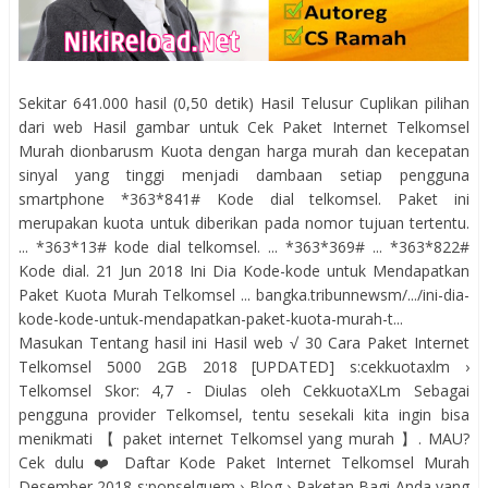
Sekitar 641.000 hasil (0,50 detik) Hasil Telusur Cuplikan pilihan
dari web Hasil gambar untuk Cek Paket Internet Telkomsel
Murah dionbarusm Kuota dengan harga murah dan kecepatan
sinyal yang tinggi menjadi dambaan setiap pengguna
smartphone *363*841# Kode dial telkomsel. Paket ini
merupakan kuota untuk diberikan pada nomor tujuan tertentu.
... *363*13# kode dial telkomsel. ... *363*369# ... *363*822#
Kode dial. 21 Jun 2018 Ini Dia Kode-kode untuk Mendapatkan
Paket Kuota Murah Telkomsel ... bangka.tribunnewsm/.../ini-dia-
kode-kode-untuk-mendapatkan-paket-kuota-murah-t...
Masukan Tentang hasil ini Hasil web √ 30 Cara Paket Internet
Telkomsel 5000 2GB 2018 [UPDATED] s:cekkuotaxlm ›
Telkomsel Skor: 4,7 - ‎Diulas oleh CekkuotaXLm Sebagai
pengguna provider Telkomsel, tentu sesekali kita ingin bisa
menikmati 【 paket internet Telkomsel yang murah 】. MAU?
Cek dulu ❤️ Daftar Kode Paket Internet Telkomsel Murah
Desember 2018 s:ponselguem › Blog › Paketan Bagi Anda yang