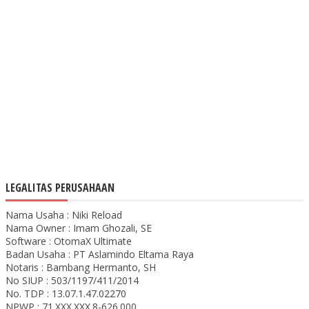
LEGALITAS PERUSAHAAN
Nama Usaha : Niki Reload
Nama Owner : Imam Ghozali, SE
Software : OtomaX Ultimate
Badan Usaha : PT Aslamindo Eltama Raya
Notaris : Bambang Hermanto, SH
No SIUP : 503/1197/411/2014
No. TDP : 13.07.1.47.02270
NPWP : 71.XXX.XXX.8-626.000