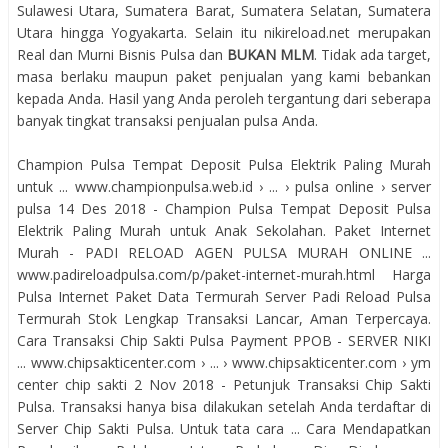
Sulawesi Utara, Sumatera Barat, Sumatera Selatan, Sumatera
Utara hingga Yogyakarta. Selain itu nikireload.net merupakan
Real dan Murni Bisnis Pulsa dan
BUKAN MLM
. Tidak ada target,
masa berlaku maupun paket penjualan yang kami bebankan
kepada Anda. Hasil yang Anda peroleh tergantung dari seberapa
banyak tingkat transaksi penjualan pulsa Anda.
Champion Pulsa Tempat Deposit Pulsa Elektrik Paling Murah
untuk ... www.championpulsa.web.id › ... › pulsa online › server
pulsa 14 Des 2018 - Champion Pulsa Tempat Deposit Pulsa
Elektrik Paling Murah untuk Anak Sekolahan. Paket Internet
Murah - PADI RELOAD AGEN PULSA MURAH ONLINE ...
www.padireloadpulsa.com/p/paket-internet-murah.html Harga
Pulsa Internet Paket Data Termurah Server Padi Reload Pulsa
Termurah Stok Lengkap Transaksi Lancar, Aman Terpercaya.
Cara Transaksi Chip Sakti Pulsa Payment PPOB - SERVER NIKI
... www.chipsakticenter.com › ... › www.chipsakticenter.com › ym
center chip sakti 2 Nov 2018 - Petunjuk Transaksi Chip Sakti
Pulsa. Transaksi hanya bisa dilakukan setelah Anda terdaftar di
Server Chip Sakti Pulsa. Untuk tata cara ... Cara Mendapatkan