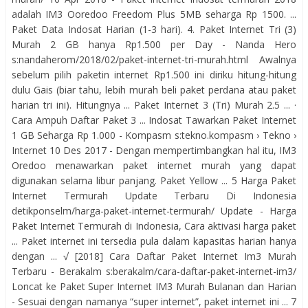
adalah IM3 Ooredoo Freedom Plus 5MB seharga Rp 1500. ...
Paket Data Indosat Harian (1-3 hari). 4. Paket Internet Tri (3)
Murah 2 GB hanya Rp1.500 per Day - Nanda Hero
s:nandaherom/2018/02/paket-internet-tri-murah.html Awalnya
sebelum pilih paketin internet Rp1.500 ini diriku hitung-hitung
dulu Gais (biar tahu, lebih murah beli paket perdana atau paket
harian tri ini). Hitungnya ... ‎Paket Internet 3 (Tri) Murah 2.5 ... ·
‎Cara Ampuh Daftar Paket 3 ... Indosat Tawarkan Paket Internet
1 GB Seharga Rp 1.000 - Kompasm s:tekno.kompasm › Tekno ›
Internet 10 Des 2017 - Dengan mempertimbangkan hal itu, IM3
Oredoo menawarkan paket internet murah yang dapat
digunakan selama libur panjang. Paket Yellow ... 5 Harga Paket
Internet Termurah Update Terbaru Di Indonesia
detikponselm/harga-paket-internet-termurah/ Update - Harga
Paket Internet Termurah di Indonesia, Cara aktivasi harga paket
... Paket internet ini tersedia pula dalam kapasitas harian hanya
dengan ... √ [2018] Cara Daftar Paket Internet Im3 Murah
Terbaru - Berakalm s:berakalm/cara-daftar-paket-internet-im3/
Loncat ke Paket Super Internet IM3 Murah Bulanan dan Harian
- Sesuai dengan namanya “super internet”, paket internet ini ... 7