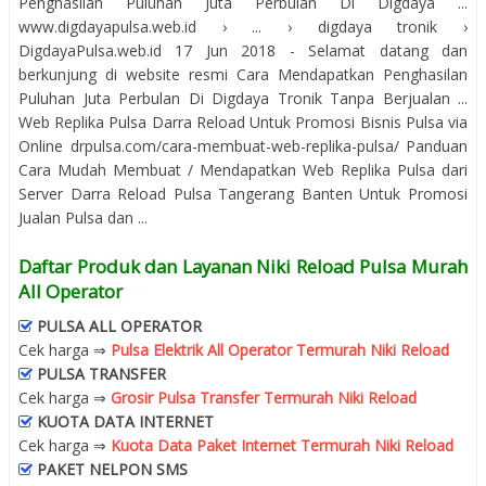
Penghasilan Puluhan Juta Perbulan Di Digdaya ...
www.digdayapulsa.web.id › ... › digdaya tronik ›
DigdayaPulsa.web.id 17 Jun 2018 - Selamat datang dan
berkunjung di website resmi Cara Mendapatkan Penghasilan
Puluhan Juta Perbulan Di Digdaya Tronik Tanpa Berjualan ...
Web Replika Pulsa Darra Reload Untuk Promosi Bisnis Pulsa via
Online drpulsa.com/cara-membuat-web-replika-pulsa/ Panduan
Cara Mudah Membuat / Mendapatkan Web Replika Pulsa dari
Server Darra Reload Pulsa Tangerang Banten Untuk Promosi
Jualan Pulsa dan ...
Daftar Produk dan Layanan Niki Reload Pulsa Murah
All Operator
PULSA ALL OPERATOR
Cek harga ⇒
Pulsa Elektrik All Operator Termurah Niki Reload
PULSA TRANSFER
Cek harga ⇒
Grosir Pulsa Transfer Termurah Niki Reload
KUOTA DATA INTERNET
Cek harga ⇒
Kuota Data Paket Internet Termurah Niki Reload
PAKET NELPON SMS