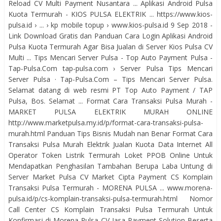
Reload CV Multi Payment Nusantara ... Aplikasi Android Pulsa
Kuota Termurah - KIOS PULSA ELEKTRIK ... https://www.kios-
pulsa.id › ... › kp mobile topup › www.kios-pulsa.id 9 Sep 2018 -
Link Download Gratis dan Panduan Cara Login Aplikasi Android
Pulsa Kuota Termurah Agar Bisa Jualan di Server Kios Pulsa CV
Multi ... Tips Mencari Server Pulsa - Top Auto Payment Pulsa -
Tap-Pulsa.Com tap-pulsa.com › Server Pulsa Tips Mencari
Server Pulsa · Tap-Pulsa.Com – Tips Mencari Server Pulsa.
Selamat datang di web resmi PT Top Auto Payment / TAP
Pulsa, Bos. Selamat ... Format Cara Transaksi Pulsa Murah -
MARKET PULSA ELEKTRIK MURAH ONLINE
http://www.marketpulsa.my.id/p/format-cara-transaksi-pulsa-
murah.html Panduan Tips Bisnis Mudah nan Benar Format Cara
Transaksi Pulsa Murah Elektrik Jualan Kuota Data Internet All
Operator Token Listrik Termurah Loket PPOB Online Untuk
Mendapatkan Penghasilan Tambahan Berupa Laba Untung di
Server Market Pulsa CV Market Cipta Payment CS Komplain
Transaksi Pulsa Termurah - MORENA PULSA ... www.morena-
pulsa.id/p/cs-komplain-transaksi-pulsa-termurah.html Nomor
Call Center CS Komplain Transaksi Pulsa Termurah Untuk
Konfirmasi di Morena Pulsa CV Jasa Payment Solution Beserta