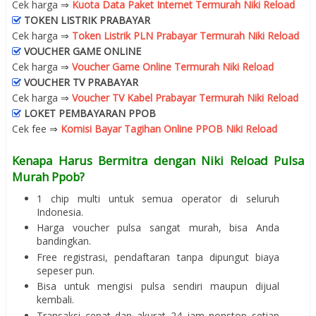
Cek harga ⇒
Kuota Data Paket Internet Termurah Niki Reload
TOKEN LISTRIK PRABAYAR
Cek harga ⇒
Token Listrik PLN Prabayar Termurah Niki Reload
VOUCHER GAME ONLINE
Cek harga ⇒
Voucher Game Online Termurah Niki Reload
VOUCHER TV PRABAYAR
Cek harga ⇒
Voucher TV Kabel Prabayar Termurah Niki Reload
LOKET PEMBAYARAN PPOB
Cek fee ⇒
Komisi Bayar Tagihan Online PPOB Niki Reload
Kenapa Harus Bermitra dengan Niki Reload Pulsa
Murah Ppob?
1 chip multi untuk semua operator di seluruh
Indonesia.
Harga voucher pulsa sangat murah, bisa Anda
bandingkan.
Free registrasi, pendaftaran tanpa dipungut biaya
sepeser pun.
Bisa untuk mengisi pulsa sendiri maupun dijual
kembali.
Transaksi cepat dan akurat 24 jam nonstop setiap