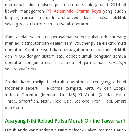
merambah dunia bisnis pulsa online sejak Januari 2014 di
bawah managemen
PT Aslamindo Eltama Raya
yang sudah
berpengalaman menjadi authorized dealer pulsa elektrik
sekaligus distributor resmi pulsa all operator.
Kami adalah salah satu perusahaan server pulsa terbesar yang
menjadi distributor dan dealer resmi voucher pulsa elektrik multi
operator. Kami menyediakan berbagai produk voucher elektrik
dan PPOB dengan sistem satu deposit untuk pengisian semua
operator dengan transaksi selama 24 jam sehari (
nonstop
)
secara
real time
.
Produk kami meliputi seluruh operator seluler yang ada di
indonesia seperti : Telkomsel (Simpati, Kartu AS dan Loop),
Indosat Ooredoo (Mentari dan IM3) XL Axiata (XL dan Axis),
Three, Smartfren, Net1, Flexi, Esia, Starone, Fren, Hepi, Smart
dan Ceria.
Apa yang Niki Reload Pulsa Murah Online Tawarkan?
Untuk Anda yang sedang pusing melacak Paket Internet Harian