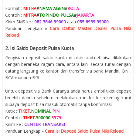
Format :
MITRA
#
NAMA AGEN
#
KOTA
Contoh :
MITRA
#
TOPINDO PULSA
#
JAKARTA
Kirim SMS ke :
082 3646 99000
atau
085 6959 99000
Panduan Lengkap »
Cara Daftar Master Dealer Pulsa Niki
Reload
2. Isi Saldo Deposit Pulsa Kuota
Pengisian deposit saldo kuota di nikireload.net bisa dilakukan
dengan beraneka ragam cara, antara lain: secara tunai dengan
datang langsung ke kantor dan transfer via bank Mandiri, BNI,
BCA maupun BRI.
Untuk deposit via Bank Caranya anda harus ambil tiket deposit
terlebih dahulu sebelum melakukan transfer ke rekening kami
supaya deposit bisa masuk otomatis tanpa konfirmasi.
Ketik :
TIKET
.
NOMINAL
.
PIN
Contoh :
TIKET
.
500000
.
3579
Kirim ke :
CENTER TRANSAKSI
Panduan Lengkap »
Cara Isi Deposit Saldo Pulsa Niki Reload