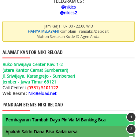
TELEGRAM CS :
@nikics
@nikics2
Jam Kerja : 07.00 - 22.00 WIB
HANYA MELAYANI
Komplain Transaksi/Deposit.
Mohon Sertakan Kode ID Agen Anda.
ALAMAT KANTOR NIKI RELOAD
Ruko Sriwijaya Center Kav. 1-2
(utara Kantor Camat Sumbersari)
Jl. Sriwijaya, Karangrejo - Sumbersari
Jember - Jawa Timur 68121
Call Center :
(0331) 5101122
Web Resmi :
NikiReload.net
PANDUAN BISNIS NIKI RELOAD
Pembayaran Tambah Daya Pln Via M Banking Bca
Apakah Saldo Dana Bisa Kadaluarsa