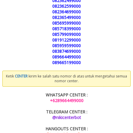
082362499000
082362599000
082364699000
082365499000
085695999000
085718399000
085799099000
081912299000
085959599000
083874699000
089664499000
089665199000
Ketik
CENTER
kirim ke salah satu nomor di atas untuk mengetahui semua
nomor center.
WHATSAPP CENTER :
+6289664499000
TELEGRAM CENTER :
@nikicenterbot
HANGOUTS CENTER :