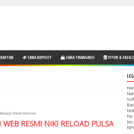
 DAFTAR
CARA DEPOSIT
CARA TRANSAKSI
FITUR & FASILI
LEG
Nam
Nam
Sof
Bad
Not
 Reload
,
Paket Internet
No 
I WEB RESMI
NIKI RELOAD
PULSA
No.
NPW