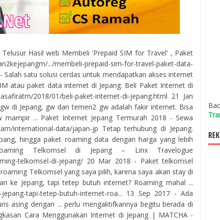
il Telusur Hasil web Membeli 'Prepaid SIM for Travel' , Paket
alan2kejepangm/.../membeli-prepaid-sim-for-travel-paket-data-
16 - Salah satu solusi cerdas untuk mendapatkan akses internet
 atau paket data internet di Jepang. Beli Paket Internet di
asafiratm/2018/01/beli-paket-internet-di-jepang.html 21 Jan
Bac
gw di Jepang, gw dan temen2 gw adalah fakir internet. Bisa
Tra
gw mampir ... Paket Internet Jepang Termurah 2018 - Sewa
kam/international-data/japan-jp Tetap terhubung di Jepang.
REK
pang, hingga paket roaming data dengan harga yang lebih
Roaming Telkomsel di Jepang – Linx Travelogue
oaming-telkomsel-di-jepang/ 20 Mar 2018 - Paket telkomsel
t roaming Telkomsel yang saya pilih, karena saya akan stay di
an ke Jepang, tapi tetep butuh internet? Roaming mahal ...
ke-jepang-tapi-tetep-butuh-internet-roa... 13 Sep 2017 - Ada
ris asing dengan ... perlu mengaktifkannya begitu berada di
Ringkasan Cara Menggunakan Internet di Jepang | MATCHA -