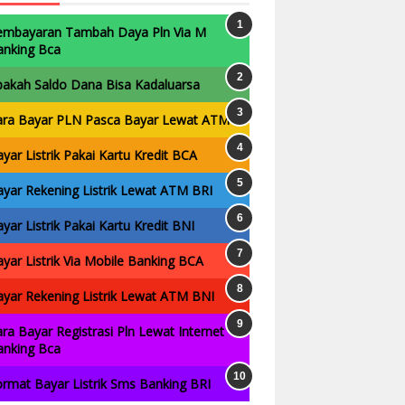
embayaran Tambah Daya Pln Via M
anking Bca
pakah Saldo Dana Bisa Kadaluarsa
ara Bayar PLN Pasca Bayar Lewat ATM
yar Listrik Pakai Kartu Kredit BCA
yar Rekening Listrik Lewat ATM BRI
yar Listrik Pakai Kartu Kredit BNI
yar Listrik Via Mobile Banking BCA
yar Rekening Listrik Lewat ATM BNI
ra Bayar Registrasi Pln Lewat Internet
anking Bca
rmat Bayar Listrik Sms Banking BRI