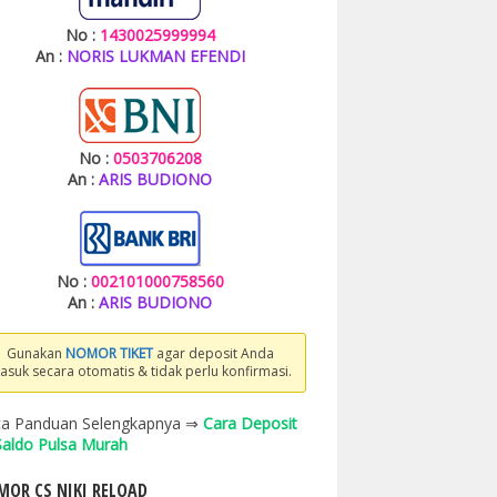
No :
1430025999994
An :
NORIS LUKMAN EFENDI
No :
0503706208
An :
ARIS BUDIONO
No :
002101000758560
An :
ARIS BUDIONO
Gunakan
NOMOR TIKET
agar deposit Anda
asuk secara otomatis & tidak perlu konfirmasi.
a Panduan Selengkapnya ⇒
Cara Deposit
 Saldo Pulsa Murah
OR CS NIKI RELOAD