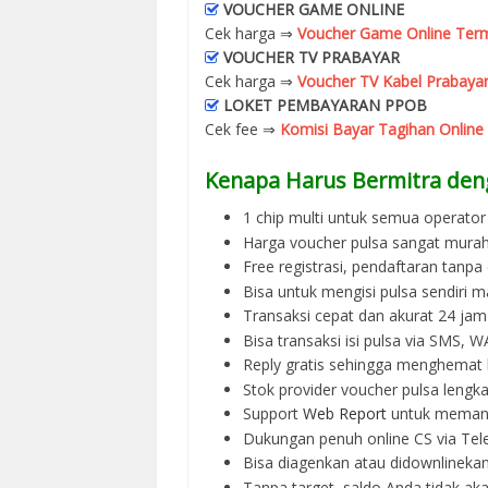
VOUCHER GAME ONLINE
Cek harga ⇒
Voucher Game Online Term
VOUCHER TV PRABAYAR
Cek harga ⇒
Voucher TV Kabel Prabayar
LOKET PEMBAYARAN PPOB
Cek fee ⇒
Komisi Bayar Tagihan Online
Kenapa Harus Bermitra den
1 chip multi untuk semua operator 
Harga voucher pulsa sangat murah
Free registrasi, pendaftaran tanpa
Bisa untuk mengisi pulsa sendiri m
Transaksi cepat dan akurat 24 jam
Bisa transaksi isi pulsa via SMS,
Reply gratis sehingga menghemat 
Stok provider voucher pulsa lengka
Support
Web Report
untuk memant
Dukungan penuh online CS via Tel
Bisa diagenkan atau didownlinek
Tanpa target, saldo Anda tidak ak