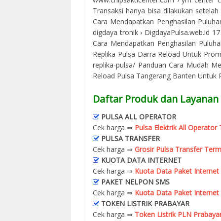
Transaksi hanya bisa dilakukan setelah A
Cara Mendapatkan Penghasilan Puluhan J
digdaya tronik › DigdayaPulsa.web.id 1
Cara Mendapatkan Penghasilan Puluhan
Replika Pulsa Darra Reload Untuk Prom
replika-pulsa/ Panduan Cara Mudah Me
Reload Pulsa Tangerang Banten Untuk Pr
Daftar Produk dan Layanan 
PULSA ALL OPERATOR
Cek harga ⇒
Pulsa Elektrik All Operato
PULSA TRANSFER
Cek harga ⇒
Grosir Pulsa Transfer Term
KUOTA DATA INTERNET
Cek harga ⇒
Kuota Data Paket Internet
PAKET NELPON SMS
Cek harga ⇒
Kuota Data Paket Internet
TOKEN LISTRIK PRABAYAR
Cek harga ⇒
Token Listrik PLN Prabaya