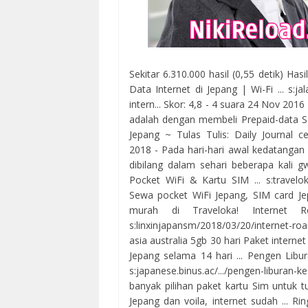
Sekitar 6.310.000 hasil (0,55 detik) Has
Data Internet di Jepang | Wi-Fi ... s:j
intern... Skor: 4,8 - ‎4 suara 24 Nov 20
adalah dengan membeli Prepaid-data SIM
Jepang ~ Tulas Tulis: Daily Journal ce
2018 - Pada hari-hari awal kedatangan 
dibilang dalam sehari beberapa kali 
Pocket WiFi & Kartu SIM ... s:travelo
Sewa pocket WiFi Jepang, SIM card Je
murah di Traveloka! Internet 
s:linxinjapansm/2018/03/20/internet-r
asia australia 5gb 30 hari Paket interne
Jepang selama 14 hari ... Pengen Libur
s:japanese.binus.ac/.../pengen-liburan-
banyak pilihan paket kartu Sim untuk tu
Jepang dan voila, internet sudah ... 