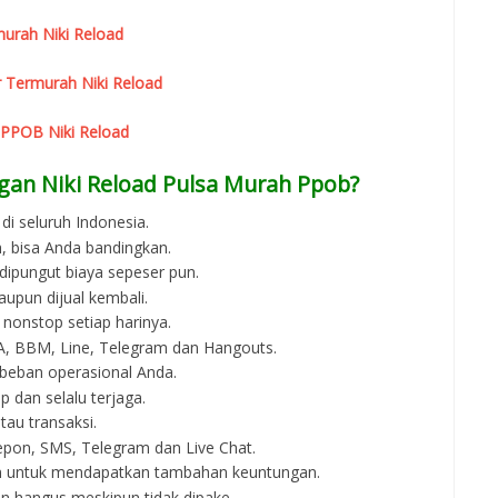
urah Niki Reload
 Termurah Niki Reload
 PPOB Niki Reload
gan Niki Reload Pulsa Murah Ppob?
di seluruh Indonesia.
, bisa Anda bandingkan.
 dipungut biaya sepeser pun.
aupun dijual kembali.
 nonstop setiap harinya.
 WA, BBM, Line, Telegram dan Hangouts.
beban operasional Anda.
p dan selalu terjaga.
au transaksi.
epon, SMS, Telegram dan Live Chat.
an untuk mendapatkan tambahan keuntungan.
an hangus meskipun tidak dipake.