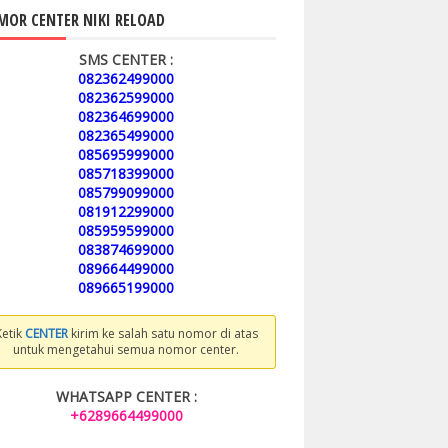
OR CENTER NIKI RELOAD
SMS CENTER :
082362499000
082362599000
082364699000
082365499000
085695999000
085718399000
085799099000
081912299000
085959599000
083874699000
089664499000
089665199000
Ketik
CENTER
kirim ke salah satu nomor di atas
untuk mengetahui semua nomor center.
WHATSAPP CENTER :
+6289664499000