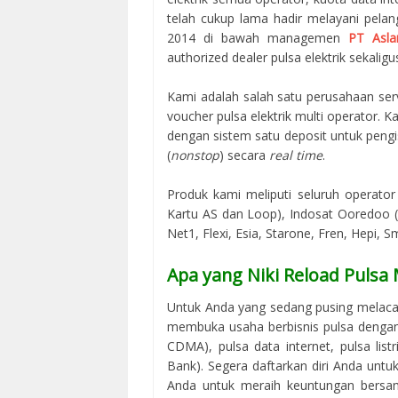
telah cukup lama hadir melayani pelan
2014 di bawah managemen
PT Asla
authorized dealer pulsa elektrik sekaligus
Kami adalah salah satu perusahaan serv
voucher pulsa elektrik multi operator.
dengan sistem satu deposit untuk peng
(
nonstop
) secara
real time
.
Produk kami meliputi seluruh operator 
Kartu AS dan Loop), Indosat Ooredoo (M
Net1, Flexi, Esia, Starone, Fren, Hepi, S
Apa yang Niki Reload Pulsa
Untuk Anda yang sedang pusing melaca
membuka usaha berbisnis pulsa dengan 
CDMA), pulsa data internet, pulsa lis
Bank). Segera daftarkan diri Anda unt
Anda untuk meraih keuntungan bersama