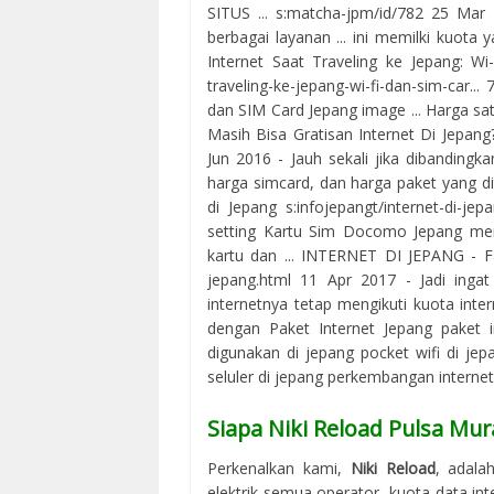
SITUS ... s:matcha-jpm/id/782 25 Mar
berbagai layanan ... ini memilki kuota 
Internet Saat Traveling ke Jepang: Wi-f
traveling-ke-jepang-wi-fi-dan-sim-car..
dan SIM Card Jepang image ... Harga satu
Masih Bisa Gratisan Internet Di Jepang?
Jun 2016 - Jauh sekali jika dibandingka
harga simcard, dan harga paket yang dit
di Jepang s:infojepangt/internet-di-j
setting Kartu Sim Docomo Jepang mem
kartu dan ... INTERNET DI JEPANG - Fa
jepang.html 11 Apr 2017 - Jadi inga
internetnya tetap mengikuti kuota intern
dengan Paket Internet Jepang paket i
digunakan di jepang pocket wifi di jep
seluler di jepang perkembangan internet 
Siapa Niki Reload Pulsa Mur
Perkenalkan kami,
Niki Reload
, adala
elektrik semua operator, kuota data in