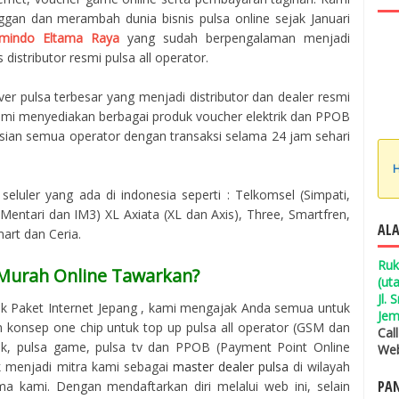
ggan dan merambah dunia bisnis pulsa online sejak Januari
mindo Eltama Raya
yang sudah berpengalaman menjadi
 distributor resmi pulsa all operator.
er pulsa terbesar yang menjadi distributor dan dealer resmi
 Kami menyediakan berbagai produk voucher elektrik dan PPOB
isian semua operator dengan transaksi selama 24 jam sehari
H
seluler yang ada di indonesia seperti : Telkomsel (Simpati,
entari dan IM3) XL Axiata (XL dan Axis), Three, Smartfren,
ALA
mart dan Ceria.
Ruk
 Murah Online Tawarkan?
(ut
Jl.
k Paket Internet Jepang , kami mengajak Anda semua untuk
Jem
konsep one chip untuk top up pulsa all operator (GSM dan
Cal
trik, pulsa game, pulsa tv dan PPOB (Payment Point Online
Web
uk menjadi mitra kami sebagai
master dealer pulsa
di wilayah
PAN
 kami. Dengan mendaftarkan diri melalui web ini, selain