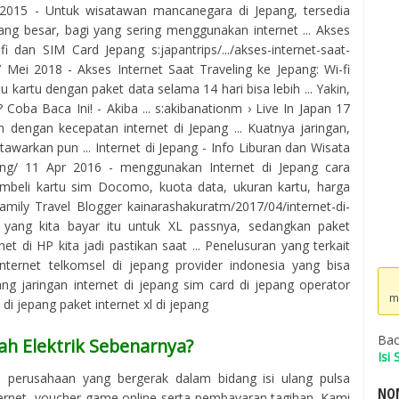
 2015 - Untuk wisatawan mancanegara di Jepang, tersedia
yang besar, bagi yang sering menggunakan internet ... Akses
i dan SIM Card Jepang s:japantrips/.../akses-internet-saat-
. 7 Mei 2018 - Akses Internet Saat Traveling ke Jepang: Wi-fi
 kartu dengan paket data selama 14 hari bisa lebih ... Yakin,
 Coba Baca Ini! - Akiba ... s:akibanationm › Live In Japan 17
n dengan kecepatan internet di Jepang ... Kuatnya jaringan,
awarkan pun ... Internet di Jepang - Info Liburan dan Wisata
epang/ 11 Apr 2016 - menggunakan Internet di Jepang cara
beli kartu sim Docomo, kuota data, ukuran kartu, harga
mily Travel Blogger kainarashakuratm/2017/04/internet-di-
t yang kita bayar itu untuk XL passnya, sedangkan paket
et di HP kita jadi pastikan saat ... Penelusuran yang terkait
nternet telkomsel di jepang provider indonesia yang bisa
ang jaringan internet di jepang sim card di jepang operator
m
di jepang paket internet xl di jepang
Bac
ah Elektrik Sebenarnya?
Isi
h perusahaan yang bergerak dalam bidang isi ulang pulsa
NOM
ternet, voucher game online serta pembayaran tagihan. Kami