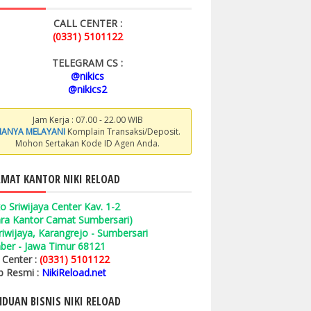
CALL CENTER :
(0331) 5101122
TELEGRAM CS :
@nikics
@nikics2
Jam Kerja : 07.00 - 22.00 WIB
ANYA MELAYANI
Komplain Transaksi/Deposit.
Mohon Sertakan Kode ID Agen Anda.
MAT KANTOR NIKI RELOAD
o Sriwijaya Center Kav. 1-2
ara Kantor Camat Sumbersari)
 Sriwijaya, Karangrejo - Sumbersari
ber - Jawa Timur 68121
l Center :
(0331) 5101122
 Resmi :
NikiReload.net
DUAN BISNIS NIKI RELOAD