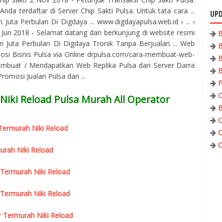
nda terdaftar di Server Chip Sakti Pulsa. Untuk tata cara ...
UPD
uta Perbulan Di Digdaya ... www.digdayapulsa.web.id › ... ›
7 Jun 2018 - Selamat datang dan berkunjung di website resmi
B
 Juta Perbulan Di Digdaya Tronik Tanpa Berjualan ... Web
B
osi Bisnis Pulsa via Online drpulsa.com/cara-membuat-web-
B
mbuat / Mendapatkan Web Replika Pulsa dari Server Darra
B
omosi Jualan Pulsa dan ...
F
C
Niki Reload Pulsa Murah All Operator
B
C
r Termurah Niki Reload
C
C
urah Niki Reload
 Termurah Niki Reload
 Termurah Niki Reload
r Termurah Niki Reload