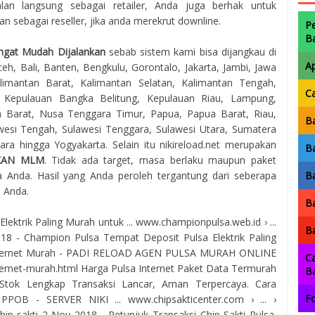
lan langsung sebagai retailer, Anda juga berhak untuk
 sebagai reseller, jika anda merekrut downline.
P
B
ngat Mudah Dijalankan
sebab sistem kami bisa dijangkau di
A
eh, Bali, Banten, Bengkulu, Gorontalo, Jakarta, Jambi, Jawa
imantan Barat, Kalimantan Selatan, Kalimantan Tengah,
C
, Kepulauan Bangka Belitung, Kepulauan Riau, Lampung,
 Barat, Nusa Tenggara Timur, Papua, Papua Barat, Riau,
Ba
awesi Tengah, Sulawesi Tenggara, Sulawesi Utara, Sumatera
ra hingga Yogyakarta. Selain itu nikireload.net merupakan
Ba
KAN MLM
. Tidak ada target, masa berlaku maupun paket
 Anda. Hasil yang Anda peroleh tergantung dari seberapa
Ba
a Anda.
Ba
ktrik Paling Murah untuk ... www.championpulsa.web.id › ...
Ba
2018 - Champion Pulsa Tempat Deposit Pulsa Elektrik Paling
Internet Murah - PADI RELOAD AGEN PULSA MURAH ONLINE
Ca
ternet-murah.html Harga Pulsa Internet Paket Data Termurah
B
Stok Lengkap Transaksi Lancar, Aman Terpercaya. Cara
Fo
PPOB - SERVER NIKI ... www.chipsakticenter.com › ... ›
ip sakti 2 Nov 2018 - Petunjuk Transaksi Chip Sakti Pulsa.