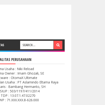
TAS
ALITAS PERUSAHAAN
a Usaha : Niki Reload
a Owner : Imam Ghozali, SE
tware : OtomaX Ultimate
an Usaha : PT Aslamindo Eltama Raya
aris : Bambang Hermanto, SH
SIUP : 503/1197/411/2014
 TDP : 13.07.1.47.02270
P : 71.XXX.XXX.8-626.000