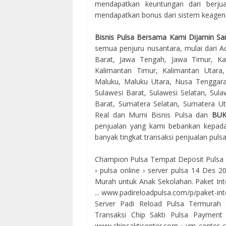
mendapatkan keuntungan dari berjua
mendapatkan bonus dari sistem keagenan
Bisnis Pulsa Bersama Kami Dijamin Sa
semua penjuru nusantara, mulai dari Ac
Barat, Jawa Tengah, Jawa Timur, Kal
Kalimantan Timur, Kalimantan Utara
Maluku, Maluku Utara, Nusa Tenggara
Sulawesi Barat, Sulawesi Selatan, Sul
Barat, Sumatera Selatan, Sumatera Uta
Real dan Murni Bisnis Pulsa dan
BU
penjualan yang kami bebankan kepada
banyak tingkat transaksi penjualan puls
Champion Pulsa Tempat Deposit Pulsa Ele
› pulsa online › server pulsa 14 Des 
Murah untuk Anak Sekolahan. Paket 
... www.padireloadpulsa.com/p/paket-in
Server Padi Reload Pulsa Termurah 
Transaksi Chip Sakti Pulsa Payment 
www.chipsakticenter.com › ym center ch