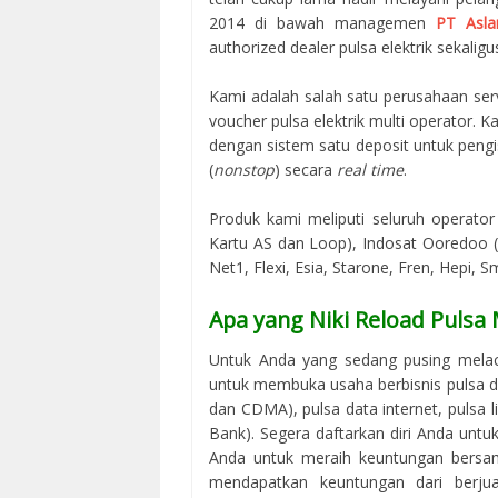
2014 di bawah managemen
PT Asla
authorized dealer pulsa elektrik sekaligus
Kami adalah salah satu perusahaan serv
voucher pulsa elektrik multi operator.
dengan sistem satu deposit untuk peng
(
nonstop
) secara
real time
.
Produk kami meliputi seluruh operator 
Kartu AS dan Loop), Indosat Ooredoo (M
Net1, Flexi, Esia, Starone, Fren, Hepi, S
Apa yang Niki Reload Pulsa
Untuk Anda yang sedang pusing mela
untuk membuka usaha berbisnis pulsa d
dan CDMA), pulsa data internet, pulsa l
Bank). Segera daftarkan diri Anda unt
Anda untuk meraih keuntungan bersama
mendapatkan keuntungan dari berjua