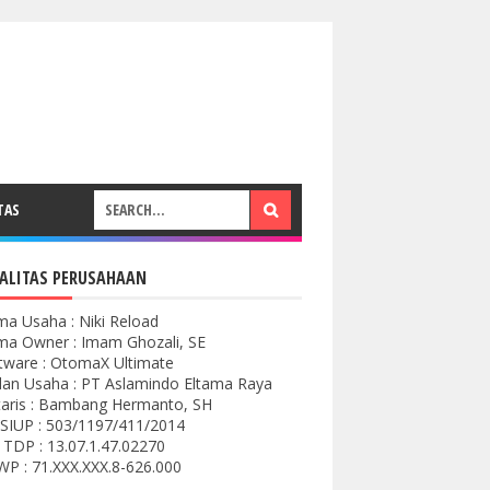
TAS
ALITAS PERUSAHAAN
a Usaha : Niki Reload
a Owner : Imam Ghozali, SE
tware : OtomaX Ultimate
an Usaha : PT Aslamindo Eltama Raya
aris : Bambang Hermanto, SH
SIUP : 503/1197/411/2014
 TDP : 13.07.1.47.02270
P : 71.XXX.XXX.8-626.000