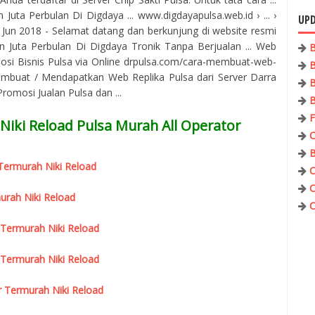
uta Perbulan Di Digdaya ... www.digdayapulsa.web.id › ... ›
UPD
7 Jun 2018 - Selamat datang dan berkunjung di website resmi
 Juta Perbulan Di Digdaya Tronik Tanpa Berjualan ... Web
B
osi Bisnis Pulsa via Online drpulsa.com/cara-membuat-web-
B
mbuat / Mendapatkan Web Replika Pulsa dari Server Darra
B
omosi Jualan Pulsa dan ...
B
F
Niki Reload Pulsa Murah All Operator
C
B
r Termurah Niki Reload
C
C
urah Niki Reload
C
 Termurah Niki Reload
 Termurah Niki Reload
r Termurah Niki Reload