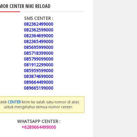
OR CENTER NIKI RELOAD
SMS CENTER :
082362499000
082362599000
082364699000
082365499000
085695999000
085718399000
085799099000
081912299000
085959599000
083874699000
089664499000
089665199000
Ketik
CENTER
kirim ke salah satu nomor di atas
untuk mengetahui semua nomor center.
WHATSAPP CENTER :
+6289664499000