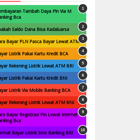
embayaran Tambah Daya Pln Via M
anking Bca
pakah Saldo Dana Bisa Kadaluarsa
ara Bayar PLN Pasca Bayar Lewat ATM
yar Listrik Pakai Kartu Kredit BCA
yar Rekening Listrik Lewat ATM BRI
yar Listrik Pakai Kartu Kredit BNI
yar Listrik Via Mobile Banking BCA
yar Rekening Listrik Lewat ATM BNI
ra Bayar Registrasi Pln Lewat Internet
anking Bca
rmat Bayar Listrik Sms Banking BRI