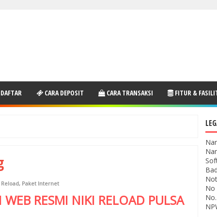
 DAFTAR
CARA DEPOSIT
CARA TRANSAKSI
FITUR & FASILI
LEG
Nam
Nam
g
Sof
Bad
Not
i Reload
,
Paket Internet
No 
I WEB RESMI
NIKI RELOAD
PULSA
No.
NPW