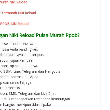
urah Niki Reload
 Termurah Niki Reload
 PPOB Niki Reload
gan Niki Reload Pulsa Murah Ppob?
di seluruh Indonesia.
, bisa Anda bandingkan.
 dipungut biaya sepeser pun.
aupun dijual kembali.
 nonstop setiap harinya.
 WA, BBM, Line, Telegram dan Hangouts.
beban operasional Anda.
p dan selalu terjaga.
au transaksi.
epon, SMS, Telegram dan Live Chat.
an untuk mendapatkan tambahan keuntungan.
an hangus meskipun tidak dipake.
i BCA, BNI, BRI dan MANDIRI.