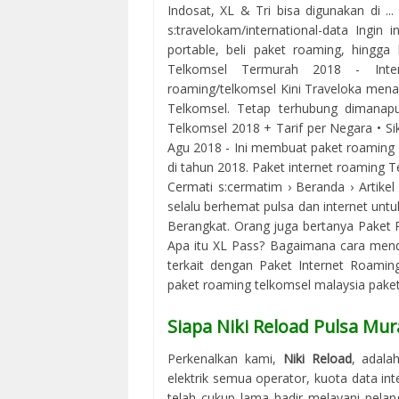
Indosat, XL & Tri bisa digunakan di ..
s:travelokam/international-data Ingin i
portable, beli paket roaming, hingga 
Telkomsel Termurah 2018 - Interne
roaming/telkomsel Kini Traveloka men
Telkomsel. Tetap terhubung dimanapu
Telkomsel 2018 + Tarif per Negara • S
Agu 2018 - Ini membuat paket roaming
di tahun 2018. Paket internet roaming T
Cermati s:cermatim › Beranda › Artike
selalu berhemat pulsa dan internet untu
Berangkat. Orang juga bertanya Paket 
Apa itu XL Pass? Bagaimana cara menda
terkait dengan Paket Internet Roamin
paket roaming telkomsel malaysia paket
Siapa Niki Reload Pulsa Mur
Perkenalkan kami,
Niki Reload
, adala
elektrik semua operator, kuota data in
telah cukup lama hadir melayani pelan