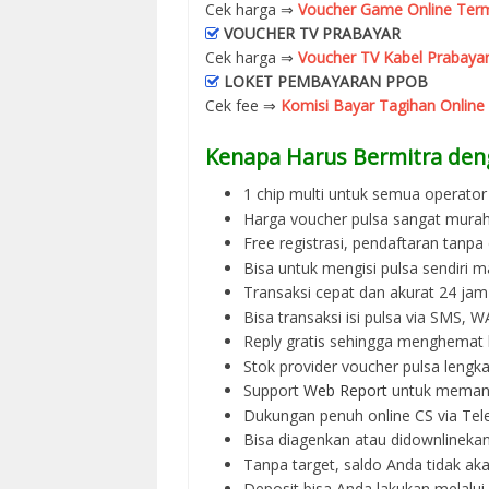
Cek harga ⇒
Voucher Game Online Term
VOUCHER TV PRABAYAR
Cek harga ⇒
Voucher TV Kabel Prabayar
LOKET PEMBAYARAN PPOB
Cek fee ⇒
Komisi Bayar Tagihan Online
Kenapa Harus Bermitra den
1 chip multi untuk semua operator 
Harga voucher pulsa sangat murah
Free registrasi, pendaftaran tanpa
Bisa untuk mengisi pulsa sendiri m
Transaksi cepat dan akurat 24 jam
Bisa transaksi isi pulsa via SMS,
Reply gratis sehingga menghemat 
Stok provider voucher pulsa lengka
Support
Web Report
untuk memant
Dukungan penuh online CS via Tel
Bisa diagenkan atau didownlinek
Tanpa target, saldo Anda tidak ak
Deposit bisa Anda lakukan melalu