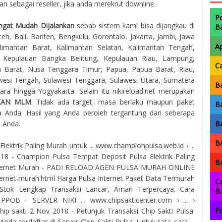
 sebagai reseller, jika anda merekrut downline.
P
ngat Mudah Dijalankan
sebab sistem kami bisa dijangkau di
B
eh, Bali, Banten, Bengkulu, Gorontalo, Jakarta, Jambi, Jawa
A
imantan Barat, Kalimantan Selatan, Kalimantan Tengah,
, Kepulauan Bangka Belitung, Kepulauan Riau, Lampung,
C
 Barat, Nusa Tenggara Timur, Papua, Papua Barat, Riau,
awesi Tengah, Sulawesi Tenggara, Sulawesi Utara, Sumatera
Ba
ra hingga Yogyakarta. Selain itu nikireload.net merupakan
KAN MLM
. Tidak ada target, masa berlaku maupun paket
Ba
 Anda. Hasil yang Anda peroleh tergantung dari seberapa
a Anda.
Ba
Ba
ktrik Paling Murah untuk ... www.championpulsa.web.id › ...
2018 - Champion Pulsa Tempat Deposit Pulsa Elektrik Paling
Ba
Internet Murah - PADI RELOAD AGEN PULSA MURAH ONLINE
ternet-murah.html Harga Pulsa Internet Paket Data Termurah
Ca
Stok Lengkap Transaksi Lancar, Aman Terpercaya. Cara
B
PPOB - SERVER NIKI ... www.chipsakticenter.com › ... ›
Fo
ip sakti 2 Nov 2018 - Petunjuk Transaksi Chip Sakti Pulsa.
nda terdaftar di Server Chip Sakti Pulsa. Untuk tata cara ...