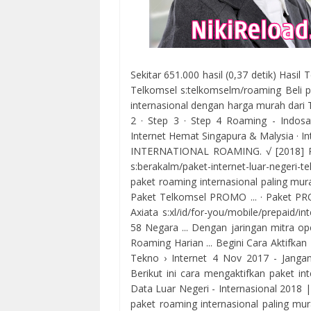
Sekitar 651.000 hasil (0,37 detik) Hasi
Telkomsel s:telkomselm/roaming Beli p
internasional dengan harga murah dari 
2 · ‎Step 3 · ‎Step 4 Roaming - Indo
Internet Hemat Singapura & Malysia · 
INTERNATIONAL ROAMING. √ [2018] Pak
s:berakalm/paket-internet-luar-negeri
paket roaming internasional paling mura
‎Paket Telkomsel PROMO ... · ‎Paket PRO
Axiata s:xl/id/for-you/mobile/prepaid/
58 Negara ... Dengan jaringan mitra ope
Roaming Harian ... Begini Cara Aktifk
Tekno › Internet 4 Nov 2017 - Jangan
Berikut ini cara mengaktifkan paket i
Data Luar Negeri - Internasional 2018 
paket roaming internasional paling mur