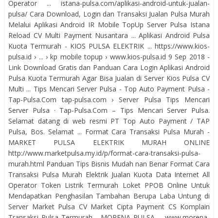
Operator ... istana-pulsa.com/aplikasi-android-untuk-jualan-
pulsa/ Cara Download, Login dan Transaksi Jualan Pulsa Murah
Melalui Aplikasi Android IR Mobile TopUp Server Pulsa Istana
Reload CV Multi Payment Nusantara ... Aplikasi Android Pulsa
Kuota Termurah - KIOS PULSA ELEKTRIK ... https://www.kios-
pulsa.id › ... › kp mobile topup › www.kios-pulsa.id 9 Sep 2018 -
Link Download Gratis dan Panduan Cara Login Aplikasi Android
Pulsa Kuota Termurah Agar Bisa Jualan di Server Kios Pulsa CV
Multi ... Tips Mencari Server Pulsa - Top Auto Payment Pulsa -
Tap-Pulsa.Com tap-pulsa.com › Server Pulsa Tips Mencari
Server Pulsa · Tap-Pulsa.Com – Tips Mencari Server Pulsa.
Selamat datang di web resmi PT Top Auto Payment / TAP
Pulsa, Bos. Selamat ... Format Cara Transaksi Pulsa Murah -
MARKET PULSA ELEKTRIK MURAH ONLINE
http://www.marketpulsa.my.id/p/format-cara-transaksi-pulsa-
murah.html Panduan Tips Bisnis Mudah nan Benar Format Cara
Transaksi Pulsa Murah Elektrik Jualan Kuota Data Internet All
Operator Token Listrik Termurah Loket PPOB Online Untuk
Mendapatkan Penghasilan Tambahan Berupa Laba Untung di
Server Market Pulsa CV Market Cipta Payment CS Komplain
Transaksi Pulsa Termurah - MORENA PULSA ... www.morena-