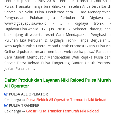
center chip sakti 2 Nov 2018 - Petunjuk Transaksi Chip Sakti
Pulsa. Transaksi hanya bisa dilakukan setelah Anda terdaftar di
Server Chip Sakti Pulsa. Untuk tata cara ... Cara Mendapatkan
Penghasilan Puluhan Juta Perbulan Di Digdaya ...
www.digdayapulsa.web.id › ... › digdaya tronik ›
DigdayaPulsa.web.id 17 Jun 2018 - Selamat datang dan
berkunjung di website resmi Cara Mendapatkan Penghasilan
Puluhan Juta Perbulan Di Digdaya Tronik Tanpa Berjualan ...
Web Replika Pulsa Darra Reload Untuk Promosi Bisnis Pulsa via
Online drpulsa.com/cara-membuat-web-replika-pulsa/ Panduan
Cara Mudah Membuat / Mendapatkan Web Replika Pulsa dari
Server Darra Reload Pulsa Tangerang Banten Untuk Promosi
Jualan Pulsa dan ...
Daftar Produk dan Layanan Niki Reload Pulsa Murah
All Operator
PULSA ALL OPERATOR
Cek harga ⇒
Pulsa Elektrik All Operator Termurah Niki Reload
PULSA TRANSFER
Cek harga ⇒
Grosir Pulsa Transfer Termurah Niki Reload