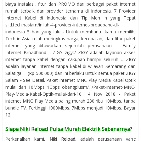
biaya instalasi, fitur dan PROMO dari berbagai paket internet
rumah terbaik dari provider ternama di Indonesia. 7 Provider
Internet Kabel di Indonesia dan Tip Memilih yang Tepat
s:id.techinasiam/inilah-4-provider-internet-broadband-di-
indonesia 5 hari yang lalu - Untuk membantu kamu memilih,
Tech in Asia telah meringkas harga, kecepatan, dan fitur paket
internet yang ditawarkan sejumlah perusahaan ... Family
Internet Broadband - ZIGY zigyt/ ZIGY adalah layanan akses
internet tanpa kabel dengan cakupan hampir seluruh ... ZIGY
adalah layanan internet tanpa kabel di wilayah Semarang dan
Salatiga. ... (Rp 500.000) dan ini berlaku untuk semua paket ZIGY
Salam » See Detail. Paket internet MNC Play Media Kabel Optik
mulai dari 10Mbps 1Gbps obengplusm/.../Paket-internet-MNC-
Play-Media-Kabel-Optik-mulai-dari-10... 4 Nov 2018 - Paket
internet MNC Play Media paling murah 230 ribu 10Mbps, tanpa
bundle TV. Tertinggi 1000Mbps. 7Mbps menjadi 10Mbps. Bayar
12 ...
Siapa Niki Reload Pulsa Murah Elektrik Sebenarnya?
Perkenalkan kami,
Niki Reload
, adalah perusahaan yang