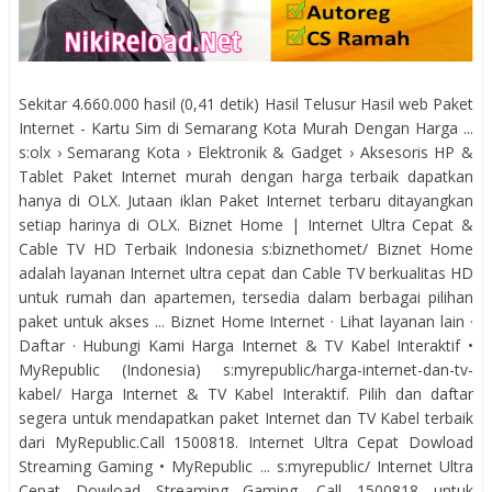
Sekitar 4.660.000 hasil (0,41 detik) Hasil Telusur Hasil web Paket
Internet - Kartu Sim di Semarang Kota Murah Dengan Harga ...
s:olx › Semarang Kota › Elektronik & Gadget › Aksesoris HP &
Tablet Paket Internet murah dengan harga terbaik dapatkan
hanya di OLX. Jutaan iklan Paket Internet terbaru ditayangkan
setiap harinya di OLX. Biznet Home | Internet Ultra Cepat &
Cable TV HD Terbaik Indonesia s:biznethomet/ Biznet Home
adalah layanan Internet ultra cepat dan Cable TV berkualitas HD
untuk rumah dan apartemen, tersedia dalam berbagai pilihan
paket untuk akses ... ‎Biznet Home Internet · ‎Lihat layanan lain ·
‎Daftar · ‎Hubungi Kami Harga Internet & TV Kabel Interaktif •
MyRepublic (Indonesia) s:myrepublic/harga-internet-dan-tv-
kabel/ Harga Internet & TV Kabel Interaktif. Pilih dan daftar
segera untuk mendapatkan paket Internet dan TV Kabel terbaik
dari MyRepublic.Call 1500818. Internet Ultra Cepat Dowload
Streaming Gaming • MyRepublic ... s:myrepublic/ Internet Ultra
Cepat Dowload Streaming Gaming. Call 1500818 untuk