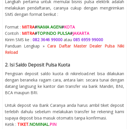
Langkah pertama untuk memulai bisnis pulsa elektrik adalah
melakukan pendaftaran, caranya cukup dengan mengirimkan
SMS dengan format berikut :
Format :
MITRA
#
NAMA AGEN
#
KOTA
Contoh :
MITRA
#
TOPINDO PULSA
#
JAKARTA
Kirim SMS ke :
082 3646 99000
atau
085 6959 99000
Panduan Lengkap »
Cara Daftar Master Dealer Pulsa Niki
Reload
2. Isi Saldo Deposit Pulsa Kuota
Pengisian deposit saldo kuota di nikireload.net bisa dilakukan
dengan beraneka ragam cara, antara lain: secara tunai dengan
datang langsung ke kantor dan transfer via bank Mandiri, BNI,
BCA maupun BRI.
Untuk deposit via Bank Caranya anda harus ambil tiket deposit
terlebih dahulu sebelum melakukan transfer ke rekening kami
supaya deposit bisa masuk otomatis tanpa konfirmasi.
Ketik :
TIKET
.
NOMINAL
.
PIN