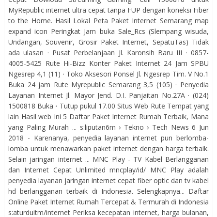
MyRepublic internet ultra cepat tanpa FUP dengan koneksi Fiber
to the Home. Hasil Lokal Peta Paket Internet Semarang map
expand icon Peringkat Jam buka Sale_Rcs (Slempang wisuda,
Undangan, Souvenir, Grosir Paket Internet, SepatuTas) Tidak
ada ulasan · Pusat Perbelanjaan Jl. Karonsih Baru III · 0857-
4005-5425 Rute Hi-Bizz Konter Paket Internet 24 Jam SPBU
Ngesrep 4,1 (11) · Toko Aksesori Ponsel Jl. Ngesrep Tim. V No.1
Buka 24 jam Rute Myrepublic Semarang 3,5 (105) · Penyedia
Layanan Internet Jl. Mayor Jend. D.I. Panjaitan No.27A · (024)
1500818 Buka ⋅ Tutup pukul 17.00 Situs Web Rute Tempat yang
lain Hasil web Ini 5 Daftar Paket Internet Rumah Terbaik, Mana
yang Paling Murah ... s:liputan6m › Tekno › Tech News 6 Jun
2018 - Karenanya, penyedia layanan internet pun berlomba-
lomba untuk menawarkan paket internet dengan harga terbaik.
Selain jaringan internet ... MNC Play - TV Kabel Berlangganan
dan Internet Cepat Unlimited mncplay/id/ MNC Play adalah
penyedia layanan jaringan internet cepat fiber optic dan tv kabel
hd berlangganan terbaik di Indonesia. Selengkapnya... Daftar
Online Paket Internet Rumah Tercepat & Termurah di Indonesia
s:aturduitm/internet Periksa kecepatan internet, harga bulanan,