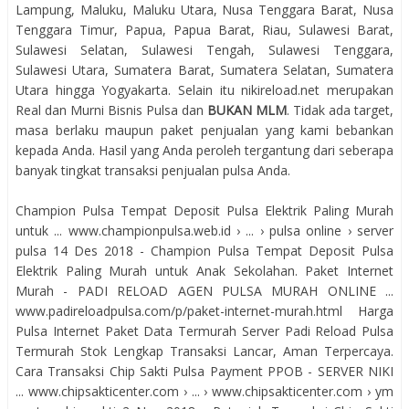
Lampung, Maluku, Maluku Utara, Nusa Tenggara Barat, Nusa
Tenggara Timur, Papua, Papua Barat, Riau, Sulawesi Barat,
Sulawesi Selatan, Sulawesi Tengah, Sulawesi Tenggara,
Sulawesi Utara, Sumatera Barat, Sumatera Selatan, Sumatera
Utara hingga Yogyakarta. Selain itu nikireload.net merupakan
Real dan Murni Bisnis Pulsa dan
BUKAN MLM
. Tidak ada target,
masa berlaku maupun paket penjualan yang kami bebankan
kepada Anda. Hasil yang Anda peroleh tergantung dari seberapa
banyak tingkat transaksi penjualan pulsa Anda.
Champion Pulsa Tempat Deposit Pulsa Elektrik Paling Murah
untuk ... www.championpulsa.web.id › ... › pulsa online › server
pulsa 14 Des 2018 - Champion Pulsa Tempat Deposit Pulsa
Elektrik Paling Murah untuk Anak Sekolahan. Paket Internet
Murah - PADI RELOAD AGEN PULSA MURAH ONLINE ...
www.padireloadpulsa.com/p/paket-internet-murah.html Harga
Pulsa Internet Paket Data Termurah Server Padi Reload Pulsa
Termurah Stok Lengkap Transaksi Lancar, Aman Terpercaya.
Cara Transaksi Chip Sakti Pulsa Payment PPOB - SERVER NIKI
... www.chipsakticenter.com › ... › www.chipsakticenter.com › ym