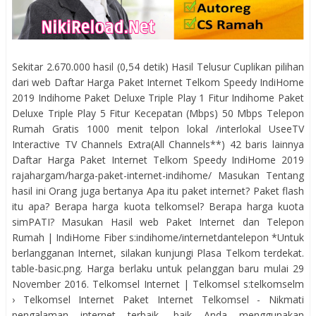
Sekitar 2.670.000 hasil (0,54 detik) Hasil Telusur Cuplikan pilihan
dari web Daftar Harga Paket Internet Telkom Speedy IndiHome
2019 Indihome Paket Deluxe Triple Play 1 Fitur Indihome Paket
Deluxe Triple Play 5 Fitur Kecepatan (Mbps) 50 Mbps Telepon
Rumah Gratis 1000 menit telpon lokal /interlokal UseeTV
Interactive TV Channels Extra(All Channels**) 42 baris lainnya
Daftar Harga Paket Internet Telkom Speedy IndiHome 2019
rajahargam/harga-paket-internet-indihome/ Masukan Tentang
hasil ini Orang juga bertanya Apa itu paket internet? Paket flash
itu apa? Berapa harga kuota telkomsel? Berapa harga kuota
simPATI? Masukan Hasil web Paket Internet dan Telepon
Rumah | IndiHome Fiber s:indihome/internetdantelepon *Untuk
berlangganan Internet, silakan kunjungi Plasa Telkom terdekat.
table-basic.png. Harga berlaku untuk pelanggan baru mulai 29
November 2016. Telkomsel Internet | Telkomsel s:telkomselm
› Telkomsel Internet Paket Internet Telkomsel - Nikmati
pengalaman internet terbaik, baik Anda menggunakan