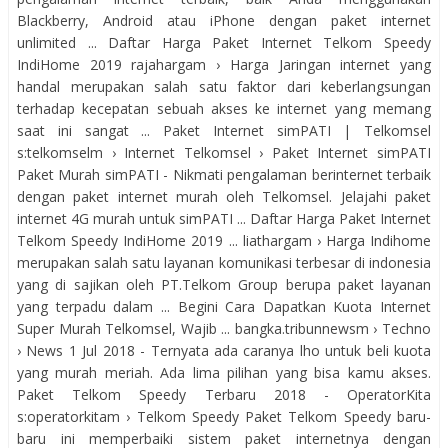
Blackberry, Android atau iPhone dengan paket internet
unlimited ... Daftar Harga Paket Internet Telkom Speedy
IndiHome 2019 rajahargam › Harga Jaringan internet yang
handal merupakan salah satu faktor dari keberlangsungan
terhadap kecepatan sebuah akses ke internet yang memang
saat ini sangat ... Paket Internet simPATI | Telkomsel
s:telkomselm › Internet Telkomsel › Paket Internet simPATI
Paket Murah simPATI - Nikmati pengalaman berinternet terbaik
dengan paket internet murah oleh Telkomsel. Jelajahi paket
internet 4G murah untuk simPATI ... Daftar Harga Paket Internet
Telkom Speedy IndiHome 2019 ... liathargam › Harga Indihome
merupakan salah satu layanan komunikasi terbesar di indonesia
yang di sajikan oleh PT.Telkom Group berupa paket layanan
yang terpadu dalam ... Begini Cara Dapatkan Kuota Internet
Super Murah Telkomsel, Wajib ... bangka.tribunnewsm › Techno
› News 1 Jul 2018 - Ternyata ada caranya lho untuk beli kuota
yang murah meriah. Ada lima pilihan yang bisa kamu akses.
Paket Telkom Speedy Terbaru 2018 - OperatorKita
s:operatorkitam › Telkom Speedy Paket Telkom Speedy baru-
baru ini memperbaiki sistem paket internetnya dengan