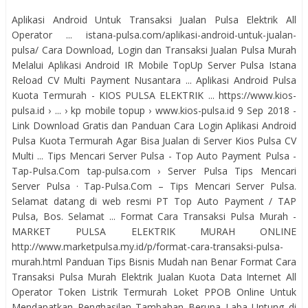
Aplikasi Android Untuk Transaksi Jualan Pulsa Elektrik All
Operator ... istana-pulsa.com/aplikasi-android-untuk-jualan-
pulsa/ Cara Download, Login dan Transaksi Jualan Pulsa Murah
Melalui Aplikasi Android IR Mobile TopUp Server Pulsa Istana
Reload CV Multi Payment Nusantara ... Aplikasi Android Pulsa
Kuota Termurah - KIOS PULSA ELEKTRIK ... https://www.kios-
pulsa.id › ... › kp mobile topup › www.kios-pulsa.id 9 Sep 2018 -
Link Download Gratis dan Panduan Cara Login Aplikasi Android
Pulsa Kuota Termurah Agar Bisa Jualan di Server Kios Pulsa CV
Multi ... Tips Mencari Server Pulsa - Top Auto Payment Pulsa -
Tap-Pulsa.Com tap-pulsa.com › Server Pulsa Tips Mencari
Server Pulsa · Tap-Pulsa.Com – Tips Mencari Server Pulsa.
Selamat datang di web resmi PT Top Auto Payment / TAP
Pulsa, Bos. Selamat ... Format Cara Transaksi Pulsa Murah -
MARKET PULSA ELEKTRIK MURAH ONLINE
http://www.marketpulsa.my.id/p/format-cara-transaksi-pulsa-
murah.html Panduan Tips Bisnis Mudah nan Benar Format Cara
Transaksi Pulsa Murah Elektrik Jualan Kuota Data Internet All
Operator Token Listrik Termurah Loket PPOB Online Untuk
Mendapatkan Penghasilan Tambahan Berupa Laba Untung di