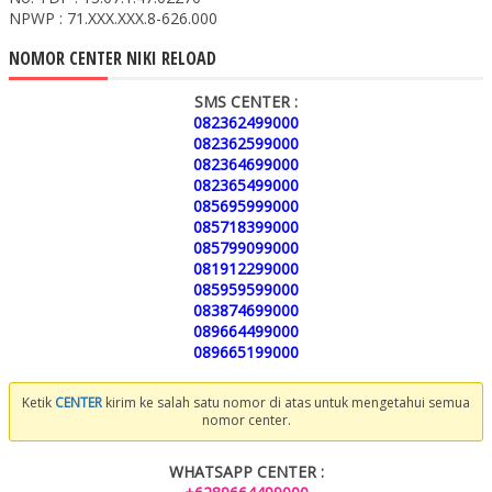
NPWP : 71.XXX.XXX.8-626.000
NOMOR CENTER NIKI RELOAD
SMS CENTER :
082362499000
082362599000
082364699000
082365499000
085695999000
085718399000
085799099000
081912299000
085959599000
083874699000
089664499000
089665199000
Ketik
CENTER
kirim ke salah satu nomor di atas untuk mengetahui semua
nomor center.
WHATSAPP CENTER :