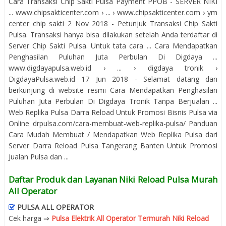
Cara Transaksi Chip Sakti Pulsa Payment PPOB - SERVER NIKI
... www.chipsakticenter.com › ... › www.chipsakticenter.com › ym
center chip sakti 2 Nov 2018 - Petunjuk Transaksi Chip Sakti
Pulsa. Transaksi hanya bisa dilakukan setelah Anda terdaftar di
Server Chip Sakti Pulsa. Untuk tata cara ... Cara Mendapatkan
Penghasilan Puluhan Juta Perbulan Di Digdaya ...
www.digdayapulsa.web.id › ... › digdaya tronik ›
DigdayaPulsa.web.id 17 Jun 2018 - Selamat datang dan
berkunjung di website resmi Cara Mendapatkan Penghasilan
Puluhan Juta Perbulan Di Digdaya Tronik Tanpa Berjualan ...
Web Replika Pulsa Darra Reload Untuk Promosi Bisnis Pulsa via
Online drpulsa.com/cara-membuat-web-replika-pulsa/ Panduan
Cara Mudah Membuat / Mendapatkan Web Replika Pulsa dari
Server Darra Reload Pulsa Tangerang Banten Untuk Promosi
Jualan Pulsa dan ...
Daftar Produk dan Layanan Niki Reload Pulsa Murah
All Operator
PULSA ALL OPERATOR
Cek harga ⇒
Pulsa Elektrik All Operator Termurah Niki Reload