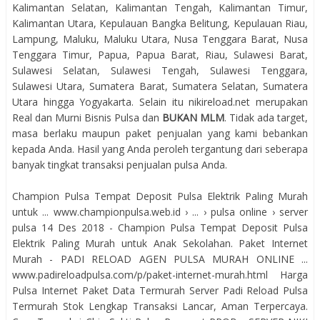
Kalimantan Selatan, Kalimantan Tengah, Kalimantan Timur,
Kalimantan Utara, Kepulauan Bangka Belitung, Kepulauan Riau,
Lampung, Maluku, Maluku Utara, Nusa Tenggara Barat, Nusa
Tenggara Timur, Papua, Papua Barat, Riau, Sulawesi Barat,
Sulawesi Selatan, Sulawesi Tengah, Sulawesi Tenggara,
Sulawesi Utara, Sumatera Barat, Sumatera Selatan, Sumatera
Utara hingga Yogyakarta. Selain itu nikireload.net merupakan
Real dan Murni Bisnis Pulsa dan
BUKAN MLM
. Tidak ada target,
masa berlaku maupun paket penjualan yang kami bebankan
kepada Anda. Hasil yang Anda peroleh tergantung dari seberapa
banyak tingkat transaksi penjualan pulsa Anda.
Champion Pulsa Tempat Deposit Pulsa Elektrik Paling Murah
untuk ... www.championpulsa.web.id › ... › pulsa online › server
pulsa 14 Des 2018 - Champion Pulsa Tempat Deposit Pulsa
Elektrik Paling Murah untuk Anak Sekolahan. Paket Internet
Murah - PADI RELOAD AGEN PULSA MURAH ONLINE ...
www.padireloadpulsa.com/p/paket-internet-murah.html Harga
Pulsa Internet Paket Data Termurah Server Padi Reload Pulsa
Termurah Stok Lengkap Transaksi Lancar, Aman Terpercaya.