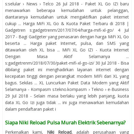
s:selular › News › Telco 26 Jul 2018 - Paket XL Go IZI baru
menawarkan beberapa kemudahan untuk pelanggan,
diantaranya kemudahan untuk mengaktifkan paket internet
cukup ... Harga MiFi XL Go & Kuota Paket Terbaru di 2018 |
Gadgetren s:gadgetrenm/2017/07/04/harga-mifi-xl-go/ 4 Jul
2017 - Bagi Gadgeter yang penasaran dengan harga MiFi XL Go
beserta ... Harga paket Internet, pulsa, dan SMS yang
ditawarkan oleh XL bisa ... MiFi XL Go IZI - Kuota Internet
Dengan Masa Aktif Selamanya ...
s:gadgetrenm/2018/07/30/paket-mifi-xl-go-izi/ 30 Jul 2018 - Bisa
dibilang paket ini menghadirkan layanan internet dengan
kecepatan tinggi dengan perangkat modem MIFi dari XL yang
bagus. Sekilas ... XL Luncurkan Paket Data Modem yang Aktif
Selamanya - Kompasm s:tekno.kompasm › Tekno › e-Business
29 Jul 2018 - Selain masa berlaku yang lebih panjang, kuota
data XL Go Izi juga tidak ... ini juga menawarkan kemudahan
dalam pendaftaran paket i
Siapa Niki Reload Pulsa Murah Elektrik Sebenarnya?
Perkenalkan kami,
Niki Reload
, adalah perusahaan yang