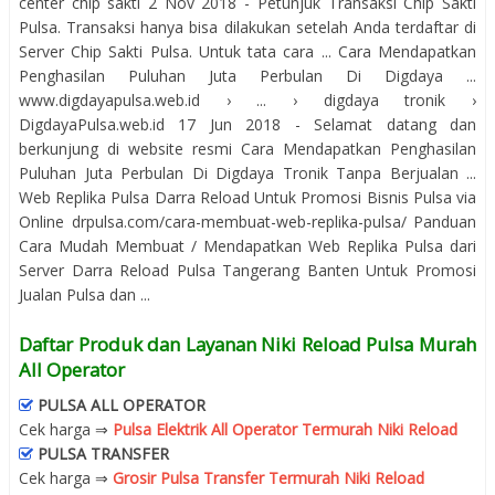
center chip sakti 2 Nov 2018 - Petunjuk Transaksi Chip Sakti
Pulsa. Transaksi hanya bisa dilakukan setelah Anda terdaftar di
Server Chip Sakti Pulsa. Untuk tata cara ... Cara Mendapatkan
Penghasilan Puluhan Juta Perbulan Di Digdaya ...
www.digdayapulsa.web.id › ... › digdaya tronik ›
DigdayaPulsa.web.id 17 Jun 2018 - Selamat datang dan
berkunjung di website resmi Cara Mendapatkan Penghasilan
Puluhan Juta Perbulan Di Digdaya Tronik Tanpa Berjualan ...
Web Replika Pulsa Darra Reload Untuk Promosi Bisnis Pulsa via
Online drpulsa.com/cara-membuat-web-replika-pulsa/ Panduan
Cara Mudah Membuat / Mendapatkan Web Replika Pulsa dari
Server Darra Reload Pulsa Tangerang Banten Untuk Promosi
Jualan Pulsa dan ...
Daftar Produk dan Layanan Niki Reload Pulsa Murah
All Operator
PULSA ALL OPERATOR
Cek harga ⇒
Pulsa Elektrik All Operator Termurah Niki Reload
PULSA TRANSFER
Cek harga ⇒
Grosir Pulsa Transfer Termurah Niki Reload