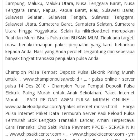
Lampung, Maluku, Maluku Utara, Nusa Tenggara Barat, Nusa
Tenggara Timur, Papua, Papua Barat, Riau, Sulawesi Barat,
Sulawesi Selatan, Sulawesi Tengah, Sulawesi Tenggara,
Sulawesi Utara, Sumatera Barat, Sumatera Selatan, Sumatera
Utara hingga Yogyakarta. Selain itu nikireload.net merupakan
Real dan Murni Bisnis Pulsa dan
BUKAN MLM
. Tidak ada target,
masa berlaku maupun paket penjualan yang kami bebankan
kepada Anda. Hasil yang Anda peroleh tergantung dari seberapa
banyak tingkat transaksi penjualan pulsa Anda.
Champion Pulsa Tempat Deposit Pulsa Elektrik Paling Murah
untuk ... www.championpulsa.web.id › ... › pulsa online › server
pulsa 14 Des 2018 - Champion Pulsa Tempat Deposit Pulsa
Elektrik Paling Murah untuk Anak Sekolahan. Paket Internet
Murah - PADI RELOAD AGEN PULSA MURAH ONLINE ...
www.padireloadpulsa.com/p/paket-internet-murah.html Harga
Pulsa Internet Paket Data Termurah Server Padi Reload Pulsa
Termurah Stok Lengkap Transaksi Lancar, Aman Terpercaya.
Cara Transaksi Chip Sakti Pulsa Payment PPOB - SERVER NIKI
... www.chipsakticenter.com › ... › www.chipsakticenter.com › ym