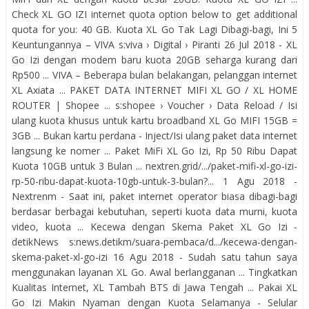
Check XL GO IZI internet quota option below to get additional
quota for you: 40 GB. Kuota XL Go Tak Lagi Dibagi-bagi, Ini 5
Keuntungannya – VIVA s:viva › Digital › Piranti 26 Jul 2018 - XL
Go Izi dengan modem baru kuota 20GB seharga kurang dari
Rp500 ... VIVA – Beberapa bulan belakangan, pelanggan internet
XL Axiata ... PAKET DATA INTERNET MIFI XL GO / XL HOME
ROUTER | Shopee ... s:shopee › Voucher › Data Reload / Isi
ulang kuota khusus untuk kartu broadband XL Go MIFI 15GB =
3GB ... Bukan kartu perdana - Inject/Isi ulang paket data internet
langsung ke nomer ... Paket MiFi XL Go Izi, Rp 50 Ribu Dapat
Kuota 10GB untuk 3 Bulan ... nextren.grid/.../paket-mifi-xl-go-izi-
rp-50-ribu-dapat-kuota-10gb-untuk-3-bulan?... 1 Agu 2018 -
Nextrenm - Saat ini, paket internet operator biasa dibagi-bagi
berdasar berbagai kebutuhan, seperti kuota data murni, kuota
video, kuota ... Kecewa dengan Skema Paket XL Go Izi -
detikNews s:news.detikm/suara-pembaca/d.../kecewa-dengan-
skema-paket-xl-go-izi 16 Agu 2018 - Sudah satu tahun saya
menggunakan layanan XL Go. Awal berlangganan ... Tingkatkan
Kualitas Internet, XL Tambah BTS di Jawa Tengah ... Pakai XL
Go Izi Makin Nyaman dengan Kuota Selamanya - Selular