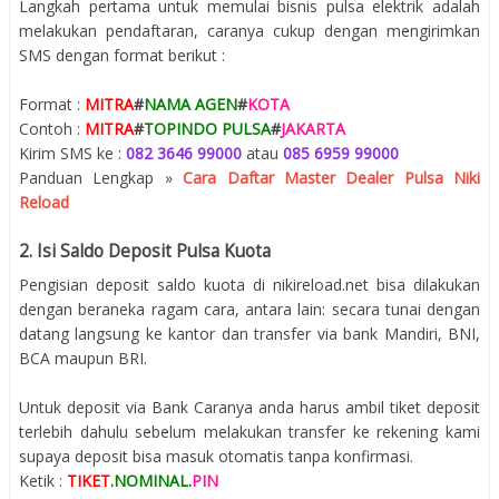
Langkah pertama untuk memulai bisnis pulsa elektrik adalah
melakukan pendaftaran, caranya cukup dengan mengirimkan
SMS dengan format berikut :
Format :
MITRA
#
NAMA AGEN
#
KOTA
Contoh :
MITRA
#
TOPINDO PULSA
#
JAKARTA
Kirim SMS ke :
082 3646 99000
atau
085 6959 99000
Panduan Lengkap »
Cara Daftar Master Dealer Pulsa Niki
Reload
2. Isi Saldo Deposit Pulsa Kuota
Pengisian deposit saldo kuota di nikireload.net bisa dilakukan
dengan beraneka ragam cara, antara lain: secara tunai dengan
datang langsung ke kantor dan transfer via bank Mandiri, BNI,
BCA maupun BRI.
Untuk deposit via Bank Caranya anda harus ambil tiket deposit
terlebih dahulu sebelum melakukan transfer ke rekening kami
supaya deposit bisa masuk otomatis tanpa konfirmasi.
Ketik :
TIKET
.
NOMINAL
.
PIN