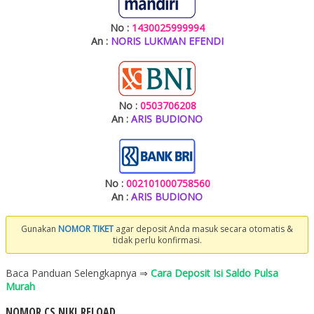
No :
1430025999994
An :
NORIS LUKMAN EFENDI
No :
0503706208
An :
ARIS BUDIONO
No :
002101000758560
An :
ARIS BUDIONO
Gunakan
NOMOR TIKET
agar deposit Anda masuk secara otomatis &
tidak perlu konfirmasi.
Baca Panduan Selengkapnya ⇒
Cara Deposit Isi Saldo Pulsa
Murah
NOMOR CS NIKI RELOAD