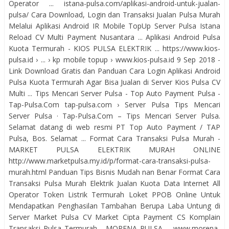
Operator ... istana-pulsa.com/aplikasi-android-untuk-jualan-
pulsa/ Cara Download, Login dan Transaksi Jualan Pulsa Murah
Melalui Aplikasi Android IR Mobile TopUp Server Pulsa Istana
Reload CV Multi Payment Nusantara ... Aplikasi Android Pulsa
Kuota Termurah - KIOS PULSA ELEKTRIK ... https://www.kios-
pulsa.id › ... › kp mobile topup › www.kios-pulsa.id 9 Sep 2018 -
Link Download Gratis dan Panduan Cara Login Aplikasi Android
Pulsa Kuota Termurah Agar Bisa Jualan di Server Kios Pulsa CV
Multi ... Tips Mencari Server Pulsa - Top Auto Payment Pulsa -
Tap-Pulsa.Com tap-pulsa.com › Server Pulsa Tips Mencari
Server Pulsa · Tap-Pulsa.Com – Tips Mencari Server Pulsa.
Selamat datang di web resmi PT Top Auto Payment / TAP
Pulsa, Bos. Selamat ... Format Cara Transaksi Pulsa Murah -
MARKET PULSA ELEKTRIK MURAH ONLINE
http://www.marketpulsa.my.id/p/format-cara-transaksi-pulsa-
murah.html Panduan Tips Bisnis Mudah nan Benar Format Cara
Transaksi Pulsa Murah Elektrik Jualan Kuota Data Internet All
Operator Token Listrik Termurah Loket PPOB Online Untuk
Mendapatkan Penghasilan Tambahan Berupa Laba Untung di
Server Market Pulsa CV Market Cipta Payment CS Komplain
Transaksi Pulsa Termurah - MORENA PULSA ... www.morena-