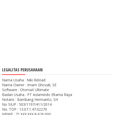
LEGALITAS PERUSAHAAN
Nama Usaha : Niki Reload
Nama Owner : Imam Ghozali, SE
Software : OtomaX Ultimate
Badan Usaha : PT Aslamindo Eltama Raya
Notaris : Bambang Hermanto, SH
No SIUP : 503/1197/411/2014
No. TDP : 13.07.1.47.02270
NPWP : 71.XXX.XXX.8-626.000