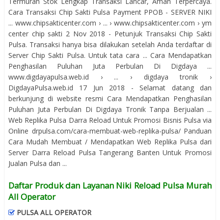
Termurah Stok Lengkap Transaksi Lancar, Aman Terpercaya.
Cara Transaksi Chip Sakti Pulsa Payment PPOB - SERVER NIKI
... www.chipsakticenter.com › ... › www.chipsakticenter.com › ym
center chip sakti 2 Nov 2018 - Petunjuk Transaksi Chip Sakti
Pulsa. Transaksi hanya bisa dilakukan setelah Anda terdaftar di
Server Chip Sakti Pulsa. Untuk tata cara ... Cara Mendapatkan
Penghasilan Puluhan Juta Perbulan Di Digdaya ...
www.digdayapulsa.web.id › ... › digdaya tronik ›
DigdayaPulsa.web.id 17 Jun 2018 - Selamat datang dan
berkunjung di website resmi Cara Mendapatkan Penghasilan
Puluhan Juta Perbulan Di Digdaya Tronik Tanpa Berjualan ...
Web Replika Pulsa Darra Reload Untuk Promosi Bisnis Pulsa via
Online drpulsa.com/cara-membuat-web-replika-pulsa/ Panduan
Cara Mudah Membuat / Mendapatkan Web Replika Pulsa dari
Server Darra Reload Pulsa Tangerang Banten Untuk Promosi
Jualan Pulsa dan ...
Daftar Produk dan Layanan Niki Reload Pulsa Murah
All Operator
PULSA ALL OPERATOR