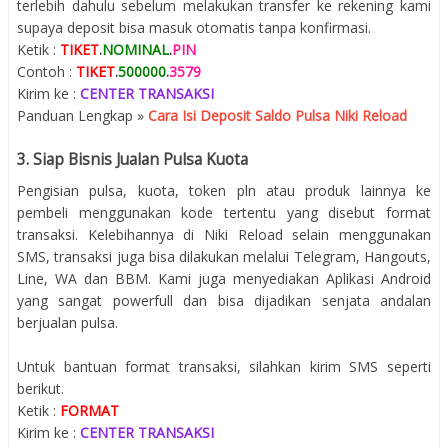
terlebih dahulu sebelum melakukan transfer ke rekening kami
supaya deposit bisa masuk otomatis tanpa konfirmasi.
Ketik :
TIKET
.
NOMINAL
.
PIN
Contoh :
TIKET
.
500000
.
3579
Kirim ke :
CENTER TRANSAKSI
Panduan Lengkap »
Cara Isi Deposit Saldo Pulsa Niki Reload
3. Siap Bisnis Jualan Pulsa Kuota
Pengisian pulsa, kuota, token pln atau produk lainnya ke
pembeli menggunakan kode tertentu yang disebut format
transaksi. Kelebihannya di Niki Reload selain menggunakan
SMS, transaksi juga bisa dilakukan melalui Telegram, Hangouts,
Line, WA dan BBM. Kami juga menyediakan Aplikasi Android
yang sangat powerfull dan bisa dijadikan senjata andalan
berjualan pulsa.
Untuk bantuan format transaksi, silahkan kirim SMS seperti
berikut.
Ketik :
FORMAT
Kirim ke :
CENTER TRANSAKSI