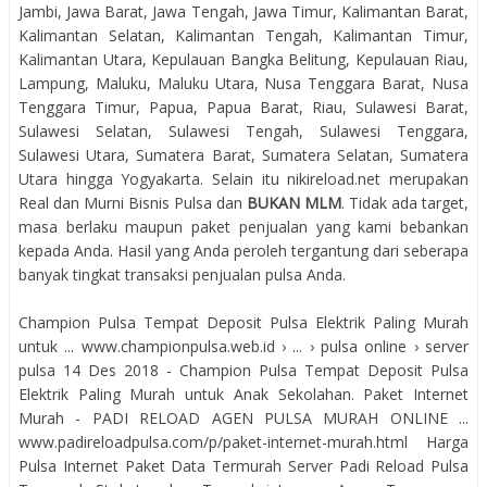
Jambi, Jawa Barat, Jawa Tengah, Jawa Timur, Kalimantan Barat,
Kalimantan Selatan, Kalimantan Tengah, Kalimantan Timur,
Kalimantan Utara, Kepulauan Bangka Belitung, Kepulauan Riau,
Lampung, Maluku, Maluku Utara, Nusa Tenggara Barat, Nusa
Tenggara Timur, Papua, Papua Barat, Riau, Sulawesi Barat,
Sulawesi Selatan, Sulawesi Tengah, Sulawesi Tenggara,
Sulawesi Utara, Sumatera Barat, Sumatera Selatan, Sumatera
Utara hingga Yogyakarta. Selain itu nikireload.net merupakan
Real dan Murni Bisnis Pulsa dan
BUKAN MLM
. Tidak ada target,
masa berlaku maupun paket penjualan yang kami bebankan
kepada Anda. Hasil yang Anda peroleh tergantung dari seberapa
banyak tingkat transaksi penjualan pulsa Anda.
Champion Pulsa Tempat Deposit Pulsa Elektrik Paling Murah
untuk ... www.championpulsa.web.id › ... › pulsa online › server
pulsa 14 Des 2018 - Champion Pulsa Tempat Deposit Pulsa
Elektrik Paling Murah untuk Anak Sekolahan. Paket Internet
Murah - PADI RELOAD AGEN PULSA MURAH ONLINE ...
www.padireloadpulsa.com/p/paket-internet-murah.html Harga
Pulsa Internet Paket Data Termurah Server Padi Reload Pulsa