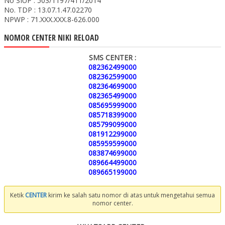
No SIUP : 503/1197/411/2014
No. TDP : 13.07.1.47.02270
NPWP : 71.XXX.XXX.8-626.000
NOMOR CENTER NIKI RELOAD
SMS CENTER :
082362499000
082362599000
082364699000
082365499000
085695999000
085718399000
085799099000
081912299000
085959599000
083874699000
089664499000
089665199000
Ketik
CENTER
kirim ke salah satu nomor di atas untuk mengetahui semua
nomor center.