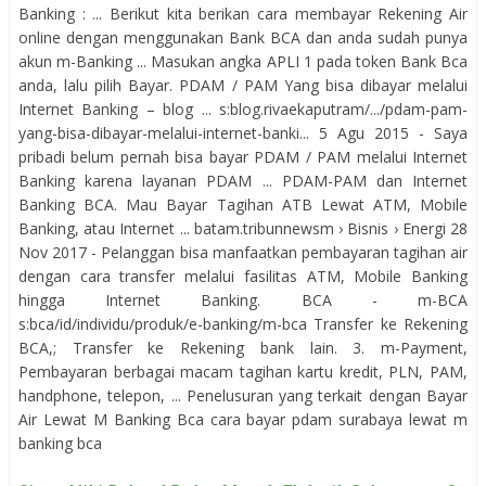
Banking : ... Berikut kita berikan cara membayar Rekening Air
online dengan menggunakan Bank BCA dan anda sudah punya
akun m-Banking ... Masukan angka APLI 1 pada token Bank Bca
anda, lalu pilih Bayar. PDAM / PAM Yang bisa dibayar melalui
Internet Banking – blog ... s:blog.rivaekaputram/.../pdam-pam-
yang-bisa-dibayar-melalui-internet-banki... 5 Agu 2015 - Saya
pribadi belum pernah bisa bayar PDAM / PAM melalui Internet
Banking karena layanan PDAM ... PDAM-PAM dan Internet
Banking BCA. Mau Bayar Tagihan ATB Lewat ATM, Mobile
Banking, atau Internet ... batam.tribunnewsm › Bisnis › Energi 28
Nov 2017 - Pelanggan bisa manfaatkan pembayaran tagihan air
dengan cara transfer melalui fasilitas ATM, Mobile Banking
hingga Internet Banking. BCA - m-BCA
s:bca/id/individu/produk/e-banking/m-bca Transfer ke Rekening
BCA,; Transfer ke Rekening bank lain. 3. m-Payment,
Pembayaran berbagai macam tagihan kartu kredit, PLN, PAM,
handphone, telepon, ... Penelusuran yang terkait dengan Bayar
Air Lewat M Banking Bca cara bayar pdam surabaya lewat m
banking bca