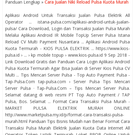
Panduan Lengkap »
Cara Jualan Niki Reload Pulsa Kuota Murah
Aplikasi Android Untuk Transaksi Jualan Pulsa Elektrik All
Operator ... istana-pulsa.com/aplikasi-android-untuk-jualan-
pulsa/ Cara Download, Login dan Transaksi Jualan Pulsa Murah
Melalui Aplikasi Android IR Mobile TopUp Server Pulsa Istana
Reload CV Multi Payment Nusantara ... Aplikasi Android Pulsa
Kuota Termurah - KIOS PULSA ELEKTRIK ... https://www.kios-
pulsa.id › ... › kp mobile topup › www.kios-pulsa.id 9 Sep 2018 -
Link Download Gratis dan Panduan Cara Login Aplikasi Android
Pulsa Kuota Termurah Agar Bisa Jualan di Server Kios Pulsa CV
Multi ... Tips Mencari Server Pulsa - Top Auto Payment Pulsa -
Tap-Pulsa.Com tap-pulsa.com › Server Pulsa Tips Mencari
Server Pulsa · Tap-Pulsa.Com – Tips Mencari Server Pulsa.
Selamat datang di web resmi PT Top Auto Payment / TAP
Pulsa, Bos. Selamat ... Format Cara Transaksi Pulsa Murah -
MARKET PULSA ELEKTRIK MURAH ONLINE
http://www.marketpulsa.my.id/p/format-cara-transaksi-pulsa-
murah.html Panduan Tips Bisnis Mudah nan Benar Format Cara
Transaksi Pulsa Murah Elektrik Jualan Kuota Data Internet All
Operator Token Listrik Termurah Loket PPOB Online Untuk