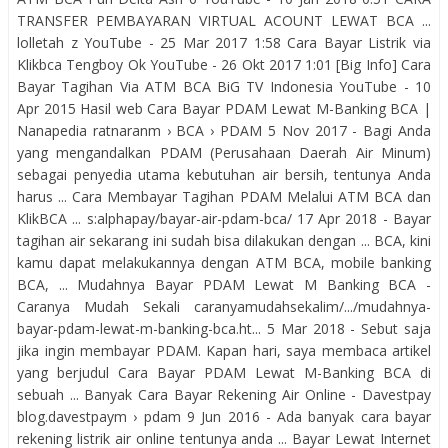
TRANSFER PEMBAYARAN VIRTUAL ACOUNT LEWAT BCA ...
lolletah z YouTube - 25 Mar 2017 1:58 Cara Bayar Listrik via
Klikbca Tengboy Ok YouTube - 26 Okt 2017 1:01 [Big Info] Cara
Bayar Tagihan Via ATM BCA BiG TV Indonesia YouTube - 10
Apr 2015 Hasil web Cara Bayar PDAM Lewat M-Banking BCA |
Nanapedia ratnaranm › BCA › PDAM 5 Nov 2017 - Bagi Anda
yang mengandalkan PDAM (Perusahaan Daerah Air Minum)
sebagai penyedia utama kebutuhan air bersih, tentunya Anda
harus ... Cara Membayar Tagihan PDAM Melalui ATM BCA dan
KlikBCA ... s:alphapay/bayar-air-pdam-bca/ 17 Apr 2018 - Bayar
tagihan air sekarang ini sudah bisa dilakukan dengan ... BCA, kini
kamu dapat melakukannya dengan ATM BCA, mobile banking
BCA, ... Mudahnya Bayar PDAM Lewat M Banking BCA -
Caranya Mudah Sekali caranyamudahsekalim/.../mudahnya-
bayar-pdam-lewat-m-banking-bca.ht... 5 Mar 2018 - Sebut saja
jika ingin membayar PDAM. Kapan hari, saya membaca artikel
yang berjudul Cara Bayar PDAM Lewat M-Banking BCA di
sebuah ... Banyak Cara Bayar Rekening Air Online - Davestpay
blog.davestpaym › pdam 9 Jun 2016 - Ada banyak cara bayar
rekening listrik air online tentunya anda ... Bayar Lewat Internet