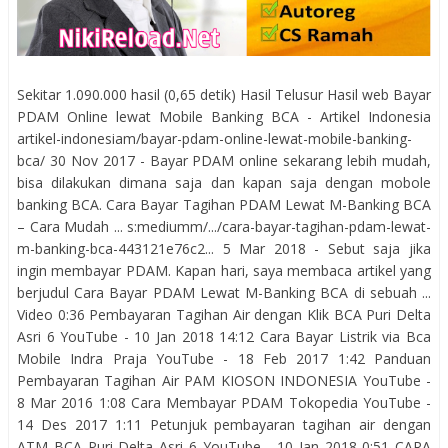
Sekitar 1.090.000 hasil (0,65 detik) Hasil Telusur Hasil web Bayar
PDAM Online lewat Mobile Banking BCA - Artikel Indonesia
artikel-indonesiam/bayar-pdam-online-lewat-mobile-banking-
bca/ 30 Nov 2017 - Bayar PDAM online sekarang lebih mudah,
bisa dilakukan dimana saja dan kapan saja dengan mobole
banking BCA. Cara Bayar Tagihan PDAM Lewat M-Banking BCA
– Cara Mudah ... s:mediumm/.../cara-bayar-tagihan-pdam-lewat-
m-banking-bca-443121e76c2... 5 Mar 2018 - Sebut saja jika
ingin membayar PDAM. Kapan hari, saya membaca artikel yang
berjudul Cara Bayar PDAM Lewat M-Banking BCA di sebuah ...
Video 0:36 Pembayaran Tagihan Air dengan Klik BCA Puri Delta
Asri 6 YouTube - 10 Jan 2018 14:12 Cara Bayar Listrik via Bca
Mobile Indra Praja YouTube - 18 Feb 2017 1:42 Panduan
Pembayaran Tagihan Air PAM KIOSON INDONESIA YouTube -
8 Mar 2016 1:08 Cara Membayar PDAM Tokopedia YouTube -
14 Des 2017 1:11 Petunjuk pembayaran tagihan air dengan
ATM BCA Puri Delta Asri 6 YouTube - 10 Jan 2018 0:51 CARA