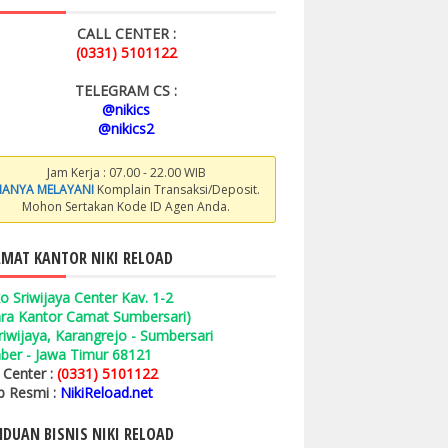
CALL CENTER :
(0331) 5101122
TELEGRAM CS :
@nikics
@nikics2
Jam Kerja : 07.00 - 22.00 WIB
ANYA MELAYANI
Komplain Transaksi/Deposit.
Mohon Sertakan Kode ID Agen Anda.
MAT KANTOR NIKI RELOAD
o Sriwijaya Center Kav. 1-2
ara Kantor Camat Sumbersari)
 Sriwijaya, Karangrejo - Sumbersari
ber - Jawa Timur 68121
l Center :
(0331) 5101122
 Resmi :
NikiReload.net
DUAN BISNIS NIKI RELOAD