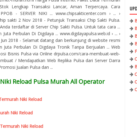
Stok Lengkap Transaksi Lancar, Aman Terpercaya. Cara
UPD
PPOB - SERVER NIKI ... www.chipsakticenter.com › ... ›
ip sakti 2 Nov 2018 - Petunjuk Transaksi Chip Sakti Pulsa.
B
nda terdaftar di Server Chip Sakti Pulsa. Untuk tata cara ...
B
uta Perbulan Di Digdaya ... www.digdayapulsa.web.id › ... ›
B
7 Jun 2018 - Selamat datang dan berkunjung di website resmi
B
 Juta Perbulan Di Digdaya Tronik Tanpa Berjualan ... Web
F
osi Bisnis Pulsa via Online drpulsa.com/cara-membuat-web-
C
mbuat / Mendapatkan Web Replika Pulsa dari Server Darra
B
omosi Jualan Pulsa dan ...
C
Niki Reload Pulsa Murah All Operator
C
C
r Termurah Niki Reload
urah Niki Reload
 Termurah Niki Reload