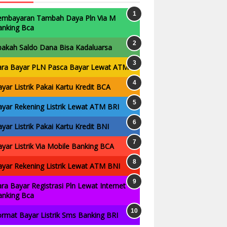
embayaran Tambah Daya Pln Via M
anking Bca
pakah Saldo Dana Bisa Kadaluarsa
ara Bayar PLN Pasca Bayar Lewat ATM
yar Listrik Pakai Kartu Kredit BCA
yar Rekening Listrik Lewat ATM BRI
yar Listrik Pakai Kartu Kredit BNI
yar Listrik Via Mobile Banking BCA
yar Rekening Listrik Lewat ATM BNI
ra Bayar Registrasi Pln Lewat Internet
anking Bca
rmat Bayar Listrik Sms Banking BRI