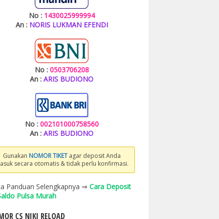
No :
1430025999994
An :
NORIS LUKMAN EFENDI
No :
0503706208
An :
ARIS BUDIONO
No :
002101000758560
An :
ARIS BUDIONO
Gunakan
NOMOR TIKET
agar deposit Anda
asuk secara otomatis & tidak perlu konfirmasi.
a Panduan Selengkapnya ⇒
Cara Deposit
 Saldo Pulsa Murah
OR CS NIKI RELOAD