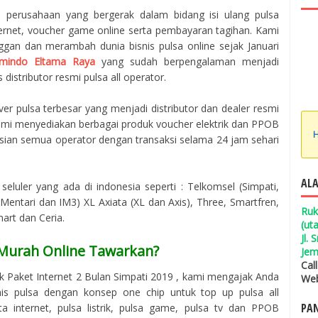
h perusahaan yang bergerak dalam bidang isi ulang pulsa
ternet, voucher game online serta pembayaran tagihan. Kami
ggan dan merambah dunia bisnis pulsa online sejak Januari
mindo Eltama Raya
yang sudah berpengalaman menjadi
 distributor resmi pulsa all operator.
er pulsa terbesar yang menjadi distributor dan dealer resmi
 Kami menyediakan berbagai produk voucher elektrik dan PPOB
H
isian semua operator dengan transaksi selama 24 jam sehari
ALA
seluler yang ada di indonesia seperti : Telkomsel (Simpati,
entari dan IM3) XL Axiata (XL dan Axis), Three, Smartfren,
Ruk
mart dan Ceria.
(ut
Jl.
 Murah Online Tawarkan?
Jem
Cal
 Paket Internet 2 Bulan Simpati 2019 , kami mengajak Anda
Web
s pulsa dengan konsep one chip untuk top up pulsa all
PAN
 internet, pulsa listrik, pulsa game, pulsa tv dan PPOB