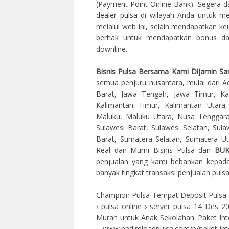
(Payment Point Online Bank). Segera d
dealer pulsa
di wilayah Anda untuk me
melalui web ini, selain mendapatkan keu
berhak untuk mendapatkan bonus dari
downline.
Bisnis Pulsa Bersama Kami Dijamin Sa
semua penjuru nusantara, mulai dari Ac
Barat, Jawa Tengah, Jawa Timur, Kal
Kalimantan Timur, Kalimantan Utara
Maluku, Maluku Utara, Nusa Tenggara
Sulawesi Barat, Sulawesi Selatan, Sul
Barat, Sumatera Selatan, Sumatera Uta
Real dan Murni Bisnis Pulsa dan
BU
penjualan yang kami bebankan kepada
banyak tingkat transaksi penjualan puls
Champion Pulsa Tempat Deposit Pulsa Ele
› pulsa online › server pulsa 14 Des 
Murah untuk Anak Sekolahan. Paket 
... www.padireloadpulsa.com/p/paket-in