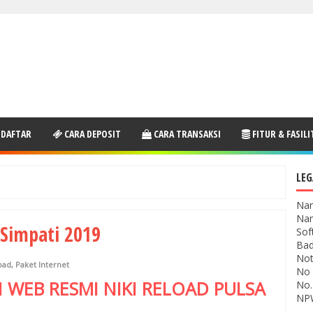
 DAFTAR
CARA DEPOSIT
CARA TRANSAKSI
FITUR & FASILI
LEG
Nam
Nam
 Simpati 2019
Sof
Bad
Not
oad
,
Paket Internet
No 
I WEB RESMI
NIKI RELOAD
PULSA
No.
NPW