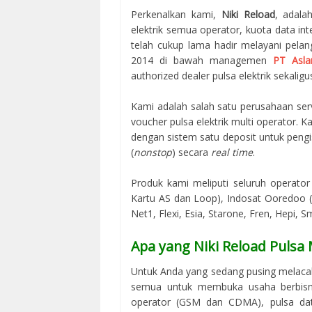
Perkenalkan kami,
Niki Reload
, adala
elektrik semua operator, kuota data in
telah cukup lama hadir melayani pelan
2014 di bawah managemen
PT Asla
authorized dealer pulsa elektrik sekaligus
Kami adalah salah satu perusahaan serv
voucher pulsa elektrik multi operator.
dengan sistem satu deposit untuk peng
(
nonstop
) secara
real time
.
Produk kami meliputi seluruh operator 
Kartu AS dan Loop), Indosat Ooredoo (M
Net1, Flexi, Esia, Starone, Fren, Hepi, S
Apa yang Niki Reload Pulsa
Untuk Anda yang sedang pusing melacak
semua untuk membuka usaha berbisni
operator (GSM dan CDMA), pulsa data