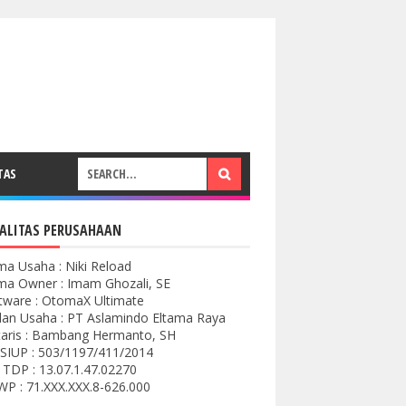
TAS
ALITAS PERUSAHAAN
a Usaha : Niki Reload
a Owner : Imam Ghozali, SE
tware : OtomaX Ultimate
an Usaha : PT Aslamindo Eltama Raya
aris : Bambang Hermanto, SH
SIUP : 503/1197/411/2014
 TDP : 13.07.1.47.02270
P : 71.XXX.XXX.8-626.000