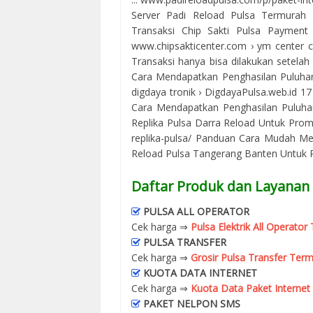
Server Padi Reload Pulsa Termurah 
Transaksi Chip Sakti Pulsa Payment 
www.chipsakticenter.com › ym center ch
Transaksi hanya bisa dilakukan setelah A
Cara Mendapatkan Penghasilan Puluhan J
digdaya tronik › DigdayaPulsa.web.id 1
Cara Mendapatkan Penghasilan Puluhan
Replika Pulsa Darra Reload Untuk Prom
replika-pulsa/ Panduan Cara Mudah Me
Reload Pulsa Tangerang Banten Untuk Pr
Daftar Produk dan Layanan 
PULSA ALL OPERATOR
Cek harga ⇒
Pulsa Elektrik All Operato
PULSA TRANSFER
Cek harga ⇒
Grosir Pulsa Transfer Term
KUOTA DATA INTERNET
Cek harga ⇒
Kuota Data Paket Internet
PAKET NELPON SMS