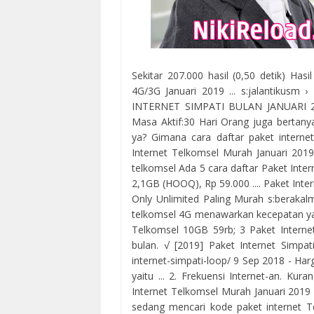
Sekitar 207.000 hasil (0,50 detik) Has
4G/3G Januari 2019 ... s:jalantikus
INTERNET SIMPATI BULAN JANUARI 20
Masa Aktif:30 Hari Orang juga bertany
ya? Gimana cara daftar paket interne
Internet Telkomsel Murah Januari 2019
telkomsel Ada 5 cara daftar Paket Inte
2,1GB (HOOQ), Rp 59.000 .... Paket Inte
Only Unlimited Paling Murah s:berakalm
telkomsel 4G menawarkan kecepatan yang 
Telkomsel 10GB 59rb; 3 Paket Internet
bulan. √ [2019] Paket Internet Simpa
internet-simpati-loop/ 9 Sep 2018 - Har
yaitu ... 2. Frekuensi Internet-an. Kur
Internet Telkomsel Murah Januari 2019
sedang mencari kode paket internet T