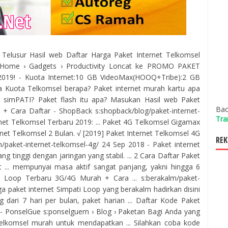
il Telusur Hasil web Daftar Harga Paket Internet Telkomsel
m › Home › Gadgets › Productivity Loncat ke PROMO PAKET
19! - Kuota Internet:10 GB VideoMax(HOOQ+Tribe):2 GB
a Kuota Telkomsel berapa? Paket internet murah kartu apa
t simPATI? Paket flash itu apa? Masukan Hasil web Paket
Bac
 + Cara Daftar - ShopBack s:shopback/blog/paket-internet-
Tra
rnet Telkomsel Terbaru 2019: ... Paket 4G Telkomsel Gigamax
rnet Telkomsel 2 Bulan. √ [2019] Paket Internet Telkomsel 4G
REK
/paket-internet-telkomsel-4g/ 24 Sep 2018 - Paket internet
tinggi dengan jaringan yang stabil. ... 2 Cara Daftar Paket
 ... mempunyai masa aktif sangat panjang, yakni hingga 6
ti Loop Terbaru 3G/4G Murah + Cara ... s:berakalm/paket-
ga paket internet Simpati Loop yang berakalm hadirkan disini
ang dari 7 hari per bulan, paket harian ... Daftar Kode Paket
 - PonselGue s:ponselguem › Blog › Paketan Bagi Anda yang
elkomsel murah untuk mendapatkan ... Silahkan coba kode