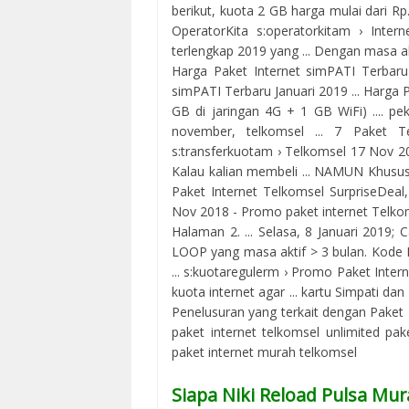
berikut, kuota 2 GB harga mulai dari Rp
OperatorKita s:operatorkitam › Inte
terlengkap 2019 yang ... Dengan masa akt
Harga Paket Internet simPATI Terbaru
simPATI Terbaru Januari 2019 ... Harga 
GB di jaringan 4G + 1 GB WiFi) .... p
november, telkomsel ... 7 Paket
s:transferkuotam › Telkomsel 17 Nov 2
Kalau kalian membeli ... NAMUN Khusus u
Paket Internet Telkomsel SurpriseDeal
Nov 2018 - Promo paket internet Telko
Halaman 2. ... Selasa, 8 Januari 2019; C
LOOP yang masa aktif > 3 bulan. Kode 
... s:kuotaregulerm › Promo Paket Inter
kuota internet agar ... kartu Simpati dan
Penelusuran yang terkait dengan Paket I
paket internet telkomsel unlimited pak
paket internet murah telkomsel
Siapa Niki Reload Pulsa Mur