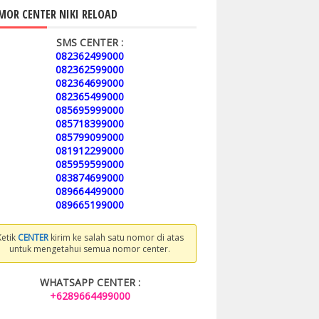
OR CENTER NIKI RELOAD
SMS CENTER :
082362499000
082362599000
082364699000
082365499000
085695999000
085718399000
085799099000
081912299000
085959599000
083874699000
089664499000
089665199000
Ketik
CENTER
kirim ke salah satu nomor di atas
untuk mengetahui semua nomor center.
WHATSAPP CENTER :
+6289664499000