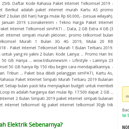
. 25rb. Daftar Kode Rahasia Paket Internet Telkomsel 2019 -
rnet Berikut adalah paket internet murah Kartu AS promo
if 2 bulan (60 hari) harga mulai Rp 60.000,- (sesuai wilayah).
 Januari 2019 s:zonakerenm › Tekno Harga Paket Internet
Paket Internet Telkomsel simPATI ... Data, 2 GB Extra 4 GB (3
eket internet simpati murah pktoner, promo telkomsel bulan
 Telkomsel Murah 1 Bulan 3G 4G 2019, Mulai 20 RB
018 - Paket Internet Telkomsel Murah 1 Bulan Terbaru 2019.
ntuk yang ini yakni 2 bulan. Kode Lainya: ... Promo Hari Ini:
, 50 GB Hanya ... wow.tribunnewsm › Lifestyle › Lainnya 23
msel 50 GB hanya Rp 150 ribu begini cara mendapatkannya. -
ari. Tribun ... Paket bisa dibeli pelanggan simPATI, Kartu As,
Rahasia Paket Internet Simpati Murah Terbaru 2019 Bulanan
net Setiap bulan pasti kita menyiapkan budget untuk membeli
 Loop ini adalah harganya dari mulai Rp. 17.500 dapat 2 GB ...
m
nternet 2 Bulan Simpati 2019 paket internet simpati bulanan
et internet telkomsel 4g paket internet telkomsel 30gb trik
Bac
Isi
ah Elektrik Sebenarnya?
NOM