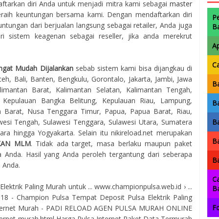
aftarkan diri Anda untuk menjadi mitra kami sebagai
master
raih keuntungan bersama kami. Dengan mendaftarkan diri
P
ntungan dari berjualan langsung sebagai retailer, Anda juga
B
 sistem keagenan sebagai reseller, jika anda merekrut
A
C
ngat Mudah Dijalankan
sebab sistem kami bisa dijangkau di
eh, Bali, Banten, Bengkulu, Gorontalo, Jakarta, Jambi, Jawa
Ba
imantan Barat, Kalimantan Selatan, Kalimantan Tengah,
, Kepulauan Bangka Belitung, Kepulauan Riau, Lampung,
Ba
 Barat, Nusa Tenggara Timur, Papua, Papua Barat, Riau,
awesi Tengah, Sulawesi Tenggara, Sulawesi Utara, Sumatera
Ba
ra hingga Yogyakarta. Selain itu nikireload.net merupakan
Ba
KAN MLM
. Tidak ada target, masa berlaku maupun paket
 Anda. Hasil yang Anda peroleh tergantung dari seberapa
Ba
a Anda.
Ca
ktrik Paling Murah untuk ... www.championpulsa.web.id › ...
B
2018 - Champion Pulsa Tempat Deposit Pulsa Elektrik Paling
Fo
Internet Murah - PADI RELOAD AGEN PULSA MURAH ONLINE
ternet-murah.html Harga Pulsa Internet Paket Data Termurah