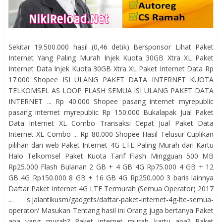
Sekitar 19.500.000 hasil (0,46 detik) Bersponsor Lihat Paket
Internet Yang Paling Murah Injek Kuota 30GB Xtra XL Paket
Internet Data Injek Kuota 30GB Xtra XL Paket Internet Data Rp
17.000 Shopee ISI ULANG PAKET DATA INTERNET KUOTA
TELKOMSEL AS LOOP FLASH SEMUA ISI ULANG PAKET DATA
INTERNET ... Rp 40.000 Shopee pasang internet myrepublic
pasang internet myrepublic Rp 150.000 Bukalapak Jual Paket
Data Internet XL Combo Transaksi Cepat Jual Paket Data
Internet XL Combo ... Rp 80.000 Shopee Hasil Telusur Cuplikan
pilihan dari web Paket Internet 4G LTE Paling Murah dari Kartu
Halo Telkomsel Paket Kuota Tarif Flash Mingguan 500 MB
Rp25.000 Flash Bulanan 2 GB + 4 GB 4G Rp75.000 4 GB + 12
GB 4G Rp150.000 8 GB + 16 GB 4G Rp250.000 3 baris lainnya
Daftar Paket Internet 4G LTE Termurah (Semua Operator) 2017
... s:jalantikusm/gadgets/daftar-paket-internet-4g-lte-semua-
operator/ Masukan Tentang hasil ini Orang juga bertanya Paket
apa yang murah? Paket internet murah kartu apa? Paket