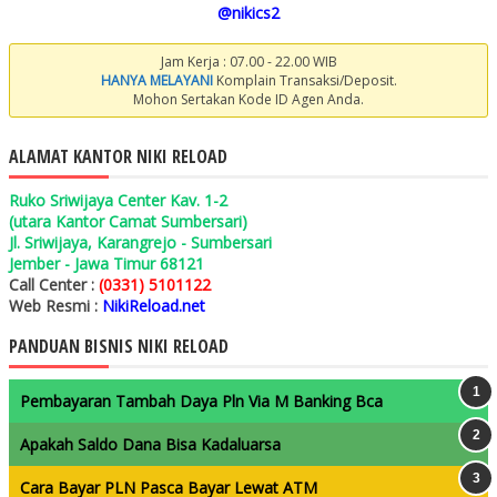
@nikics2
Jam Kerja : 07.00 - 22.00 WIB
HANYA MELAYANI
Komplain Transaksi/Deposit.
Mohon Sertakan Kode ID Agen Anda.
ALAMAT KANTOR NIKI RELOAD
Ruko Sriwijaya Center Kav. 1-2
(utara Kantor Camat Sumbersari)
Jl. Sriwijaya, Karangrejo - Sumbersari
Jember - Jawa Timur 68121
Call Center :
(0331) 5101122
Web Resmi :
NikiReload.net
PANDUAN BISNIS NIKI RELOAD
Pembayaran Tambah Daya Pln Via M Banking Bca
Apakah Saldo Dana Bisa Kadaluarsa
Cara Bayar PLN Pasca Bayar Lewat ATM