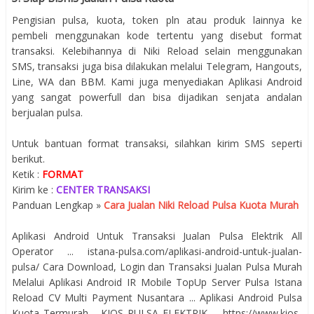
Pengisian pulsa, kuota, token pln atau produk lainnya ke
pembeli menggunakan kode tertentu yang disebut format
transaksi. Kelebihannya di Niki Reload selain menggunakan
SMS, transaksi juga bisa dilakukan melalui Telegram, Hangouts,
Line, WA dan BBM. Kami juga menyediakan Aplikasi Android
yang sangat powerfull dan bisa dijadikan senjata andalan
berjualan pulsa.
Untuk bantuan format transaksi, silahkan kirim SMS seperti
berikut.
Ketik :
FORMAT
Kirim ke :
CENTER TRANSAKSI
Panduan Lengkap »
Cara Jualan Niki Reload Pulsa Kuota Murah
Aplikasi Android Untuk Transaksi Jualan Pulsa Elektrik All
Operator ... istana-pulsa.com/aplikasi-android-untuk-jualan-
pulsa/ Cara Download, Login dan Transaksi Jualan Pulsa Murah
Melalui Aplikasi Android IR Mobile TopUp Server Pulsa Istana
Reload CV Multi Payment Nusantara ... Aplikasi Android Pulsa
Kuota Termurah - KIOS PULSA ELEKTRIK ... https://www.kios-