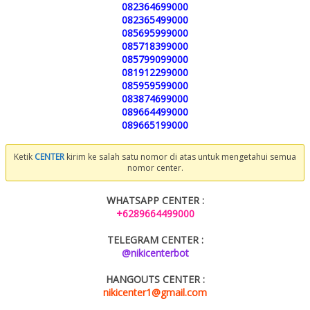
082364699000
082365499000
085695999000
085718399000
085799099000
081912299000
085959599000
083874699000
089664499000
089665199000
Ketik
CENTER
kirim ke salah satu nomor di atas untuk mengetahui semua
nomor center.
WHATSAPP CENTER :
+6289664499000
TELEGRAM CENTER :
@nikicenterbot
HANGOUTS CENTER :
nikicenter1@gmail.com