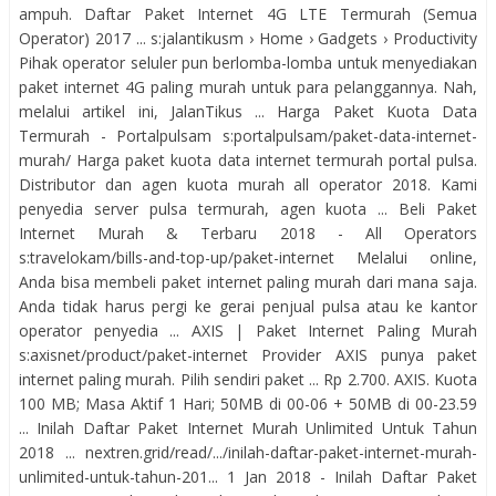
ampuh. Daftar Paket Internet 4G LTE Termurah (Semua
Operator) 2017 ... s:jalantikusm › Home › Gadgets › Productivity
Pihak operator seluler pun berlomba-lomba untuk menyediakan
paket internet 4G paling murah untuk para pelanggannya. Nah,
melalui artikel ini, JalanTikus ... Harga Paket Kuota Data
Termurah - Portalpulsam s:portalpulsam/paket-data-internet-
murah/ Harga paket kuota data internet termurah portal pulsa.
Distributor dan agen kuota murah all operator 2018. Kami
penyedia server pulsa termurah, agen kuota ... Beli Paket
Internet Murah & Terbaru 2018 - All Operators
s:travelokam/bills-and-top-up/paket-internet Melalui online,
Anda bisa membeli paket internet paling murah dari mana saja.
Anda tidak harus pergi ke gerai penjual pulsa atau ke kantor
operator penyedia ... AXIS | Paket Internet Paling Murah
s:axisnet/product/paket-internet Provider AXIS punya paket
internet paling murah. Pilih sendiri paket ... Rp 2.700. AXIS. Kuota
100 MB; Masa Aktif 1 Hari; 50MB di 00-06 + 50MB di 00-23.59
... Inilah Daftar Paket Internet Murah Unlimited Untuk Tahun
2018 ... nextren.grid/read/.../inilah-daftar-paket-internet-murah-
unlimited-untuk-tahun-201... 1 Jan 2018 - Inilah Daftar Paket