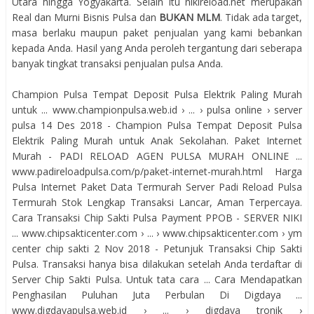
Utara hingga Yogyakarta. Selain itu nikireload.net merupakan
Real dan Murni Bisnis Pulsa dan
BUKAN MLM
. Tidak ada target,
masa berlaku maupun paket penjualan yang kami bebankan
kepada Anda. Hasil yang Anda peroleh tergantung dari seberapa
banyak tingkat transaksi penjualan pulsa Anda.
Champion Pulsa Tempat Deposit Pulsa Elektrik Paling Murah
untuk ... www.championpulsa.web.id › ... › pulsa online › server
pulsa 14 Des 2018 - Champion Pulsa Tempat Deposit Pulsa
Elektrik Paling Murah untuk Anak Sekolahan. Paket Internet
Murah - PADI RELOAD AGEN PULSA MURAH ONLINE ...
www.padireloadpulsa.com/p/paket-internet-murah.html Harga
Pulsa Internet Paket Data Termurah Server Padi Reload Pulsa
Termurah Stok Lengkap Transaksi Lancar, Aman Terpercaya.
Cara Transaksi Chip Sakti Pulsa Payment PPOB - SERVER NIKI
... www.chipsakticenter.com › ... › www.chipsakticenter.com › ym
center chip sakti 2 Nov 2018 - Petunjuk Transaksi Chip Sakti
Pulsa. Transaksi hanya bisa dilakukan setelah Anda terdaftar di
Server Chip Sakti Pulsa. Untuk tata cara ... Cara Mendapatkan
Penghasilan Puluhan Juta Perbulan Di Digdaya ...
www.digdayapulsa.web.id › ... › digdaya tronik ›