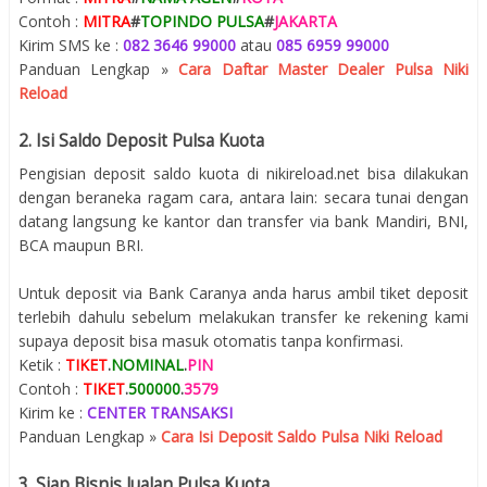
Contoh :
MITRA
#
TOPINDO PULSA
#
JAKARTA
Kirim SMS ke :
082 3646 99000
atau
085 6959 99000
Panduan Lengkap »
Cara Daftar Master Dealer Pulsa Niki
Reload
2. Isi Saldo Deposit Pulsa Kuota
Pengisian deposit saldo kuota di nikireload.net bisa dilakukan
dengan beraneka ragam cara, antara lain: secara tunai dengan
datang langsung ke kantor dan transfer via bank Mandiri, BNI,
BCA maupun BRI.
Untuk deposit via Bank Caranya anda harus ambil tiket deposit
terlebih dahulu sebelum melakukan transfer ke rekening kami
supaya deposit bisa masuk otomatis tanpa konfirmasi.
Ketik :
TIKET
.
NOMINAL
.
PIN
Contoh :
TIKET
.
500000
.
3579
Kirim ke :
CENTER TRANSAKSI
Panduan Lengkap »
Cara Isi Deposit Saldo Pulsa Niki Reload
3. Siap Bisnis Jualan Pulsa Kuota