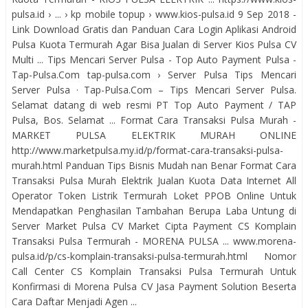
pulsa.id › ... › kp mobile topup › www.kios-pulsa.id 9 Sep 2018 -
Link Download Gratis dan Panduan Cara Login Aplikasi Android
Pulsa Kuota Termurah Agar Bisa Jualan di Server Kios Pulsa CV
Multi ... Tips Mencari Server Pulsa - Top Auto Payment Pulsa -
Tap-Pulsa.Com tap-pulsa.com › Server Pulsa Tips Mencari
Server Pulsa · Tap-Pulsa.Com – Tips Mencari Server Pulsa.
Selamat datang di web resmi PT Top Auto Payment / TAP
Pulsa, Bos. Selamat ... Format Cara Transaksi Pulsa Murah -
MARKET PULSA ELEKTRIK MURAH ONLINE
http://www.marketpulsa.my.id/p/format-cara-transaksi-pulsa-
murah.html Panduan Tips Bisnis Mudah nan Benar Format Cara
Transaksi Pulsa Murah Elektrik Jualan Kuota Data Internet All
Operator Token Listrik Termurah Loket PPOB Online Untuk
Mendapatkan Penghasilan Tambahan Berupa Laba Untung di
Server Market Pulsa CV Market Cipta Payment CS Komplain
Transaksi Pulsa Termurah - MORENA PULSA ... www.morena-
pulsa.id/p/cs-komplain-transaksi-pulsa-termurah.html Nomor
Call Center CS Komplain Transaksi Pulsa Termurah Untuk
Konfirmasi di Morena Pulsa CV Jasa Payment Solution Beserta
Cara Daftar Menjadi Agen ...