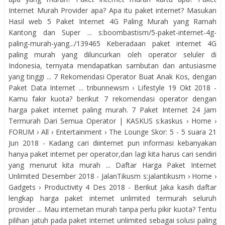
Internet Murah Provider apa? Apa itu paket internet? Masukan
Hasil web 5 Paket Internet 4G Paling Murah yang Ramah
Kantong dan Super ... s:boombastism/5-paket-internet-4g-
paling-murah-yang.../139465 Keberadaan paket internet 4G
paling murah yang diluncurkan oleh operator seluler di
Indonesia, ternyata mendapatkan sambutan dan antusiasme
yang tinggi ... 7 Rekomendasi Operator Buat Anak Kos, dengan
Paket Data Internet ... tribunnewsm › Lifestyle 19 Okt 2018 -
Kamu fakir kuota? berikut 7 rekomendasi operator dengan
harga paket internet paling murah. 7 Paket Internet 24 Jam
Termurah Dari Semua Operator | KASKUS s:kaskus › Home ›
FORUM › All › Entertainment › The Lounge Skor: 5 - ‎5 suara 21
Jun 2018 - Kadang cari diinternet pun informasi kebanyakan
hanya paket internet per operator,dan lagi kita harus cari sendiri
yang menurut kita murah ... Daftar Harga Paket Internet
Unlimited Desember 2018 - JalanTikusm s:jalantikusm › Home ›
Gadgets › Productivity 4 Des 2018 - Berikut Jaka kasih daftar
lengkap harga paket internet unlimited termurah seluruh
provider ... Mau internetan murah tanpa perlu pikir kuota? Tentu
pilihan jatuh pada paket internet unlimited sebagai solusi paling