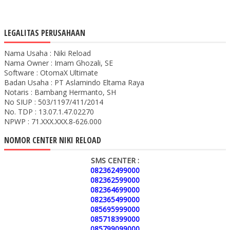
LEGALITAS PERUSAHAAN
Nama Usaha : Niki Reload
Nama Owner : Imam Ghozali, SE
Software : OtomaX Ultimate
Badan Usaha : PT Aslamindo Eltama Raya
Notaris : Bambang Hermanto, SH
No SIUP : 503/1197/411/2014
No. TDP : 13.07.1.47.02270
NPWP : 71.XXX.XXX.8-626.000
NOMOR CENTER NIKI RELOAD
SMS CENTER :
082362499000
082362599000
082364699000
082365499000
085695999000
085718399000
085799099000