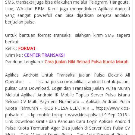
SMS, transaksi juga bisa dilakukan melalui Telegram, Hangouts,
Line, WA dan BBM. Kami juga menyediakan Aplikasi Android
yang sangat powerfull dan bisa dijadikan senjata andalan
berjualan pulsa.
Untuk bantuan format transaksi, silahkan kirim SMS seperti
berikut.
Ketik :
FORMAT
Kirim ke :
CENTER TRANSAKSI
Panduan Lengkap »
Cara Jualan Niki Reload Pulsa Kuota Murah
Aplikasi Android Untuk Transaksi Jualan Pulsa Elektrik All
Operator ... istana-pulsa.com/aplikasi-android-untuk-jualan-
pulsa/ Cara Download, Login dan Transaksi Jualan Pulsa Murah
Melalui Aplikasi Android IR Mobile TopUp Server Pulsa Istana
Reload CV Multi Payment Nusantara ... Aplikasi Android Pulsa
Kuota Termurah - KIOS PULSA ELEKTRIK ... https://www.kios-
pulsa.id › ... › kp mobile topup › www.kios-pulsa.id 9 Sep 2018 -
Link Download Gratis dan Panduan Cara Login Aplikasi Android
Pulsa Kuota Termurah Agar Bisa Jualan di Server Kios Pulsa CV
Multi ... Tips Mencari Server Pulsa - Top Auto Payment Pulsa -