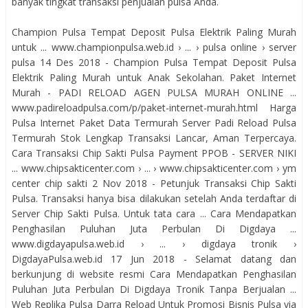
banyak tingkat transaksi penjualan pulsa Anda.
Champion Pulsa Tempat Deposit Pulsa Elektrik Paling Murah
untuk ... www.championpulsa.web.id › ... › pulsa online › server
pulsa 14 Des 2018 - Champion Pulsa Tempat Deposit Pulsa
Elektrik Paling Murah untuk Anak Sekolahan. Paket Internet
Murah - PADI RELOAD AGEN PULSA MURAH ONLINE ...
www.padireloadpulsa.com/p/paket-internet-murah.html Harga
Pulsa Internet Paket Data Termurah Server Padi Reload Pulsa
Termurah Stok Lengkap Transaksi Lancar, Aman Terpercaya.
Cara Transaksi Chip Sakti Pulsa Payment PPOB - SERVER NIKI
... www.chipsakticenter.com › ... › www.chipsakticenter.com › ym
center chip sakti 2 Nov 2018 - Petunjuk Transaksi Chip Sakti
Pulsa. Transaksi hanya bisa dilakukan setelah Anda terdaftar di
Server Chip Sakti Pulsa. Untuk tata cara ... Cara Mendapatkan
Penghasilan Puluhan Juta Perbulan Di Digdaya ...
www.digdayapulsa.web.id › ... › digdaya tronik ›
DigdayaPulsa.web.id 17 Jun 2018 - Selamat datang dan
berkunjung di website resmi Cara Mendapatkan Penghasilan
Puluhan Juta Perbulan Di Digdaya Tronik Tanpa Berjualan ...
Web Replika Pulsa Darra Reload Untuk Promosi Bisnis Pulsa via