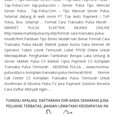
Tap-Pulsa.Com tap-pulsa.com › Server Pulsa Tips Mencari
Server Pulsa · Tap-Pulsa.Com – Tips Mencari Server Pulsa.
Selamat datang di web resmi PT Top Auto Payment / TAP
Pulsa, Bos. Selamat ... Format Cara Transaksi Pulsa Murah -
MARKET PULSA ELEKTRIK MURAH ONLINE
http://www.marketpulsa.my.id/p/format-cara-transaksi-pulsa-
murah.html Panduan Tips Bisnis Mudah nan Benar Format Cara
Transaksi Pulsa Murah Elektrik Jualan Kuota Data Internet All
Operator Token Listrik Termurah Loket PPOB Online Untuk
Mendapatkan Penghasilan Tambahan Berupa Laba Untung di
Server Market Pulsa CV Market Cipta Payment CS Komplain
Transaksi Pulsa Termurah - MORENA PULSA ... www.morena-
pulsa.id/p/cs-komplain-transaksi-pulsa-termurah.html Nomor
Call Center CS Komplain Transaksi Pulsa Termurah Untuk
Konfirmasi di Morena Pulsa CV Jasa Payment Solution Beserta
Cara Daftar Menjadi Agen ...
TUNGGU APALAGI, DAFTARKAN DIRI ANDA SEKARANG JUGA
PELUANG TERBATAS, JANGAN LEWATKAN KESEMPATAN INI