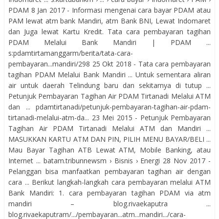
PDAM 8 Jan 2017 - Informasi mengenai cara bayar PDAM atau
PAM lewat atm bank Mandiri, atm Bank BNI, Lewat Indomaret
dan Juga lewat Kartu Kredit. Tata cara pembayaran tagihan
PDAM Melalui Bank Mandiri | PDAM ...
s:pdamtirtamanggarm/berita/tata-cara-
pembayaran...mandiri/298 25 Okt 2018 - Tata cara pembayaran
tagihan PDAM Melalui Bank Mandiri ... Untuk sementara aliran
air untuk daerah Telindung baru dan sekitarnya di tutup ...
Petunjuk Pembayaran Tagihan Air PDAM Tirtanadi Melalui ATM
dan ... pdamtirtanadi/petunjuk-pembayaran-tagihan-air-pdam-
tirtanadi-melalui-atm-da... 23 Mei 2015 - Petunjuk Pembayaran
Tagihan Air PDAM Tirtanadi Melalui ATM dan Mandiri ...
MASUKKAN KARTU ATM DAN PIN, PILIH MENU BAYAR/BELI ...
Mau Bayar Tagihan ATB Lewat ATM, Mobile Banking, atau
Internet ... batam.tribunnewsm › Bisnis › Energi 28 Nov 2017 -
Pelanggan bisa manfaatkan pembayaran tagihan air dengan
cara ... Berikut langkah-langkah cara pembayaran melalui ATM
Bank Mandiri: 1. cara pembayaran tagihan PDAM via atm
mandiri – blog.rivaekaputra ...
blog.rivaekaputram/.../pembayaran...atm...mandiri.../cara-