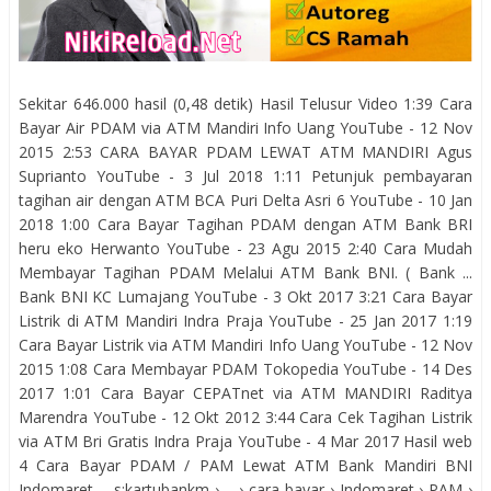
Sekitar 646.000 hasil (0,48 detik) Hasil Telusur Video 1:39 Cara
Bayar Air PDAM via ATM Mandiri Info Uang YouTube - 12 Nov
2015 2:53 CARA BAYAR PDAM LEWAT ATM MANDIRI Agus
Suprianto YouTube - 3 Jul 2018 1:11 Petunjuk pembayaran
tagihan air dengan ATM BCA Puri Delta Asri 6 YouTube - 10 Jan
2018 1:00 Cara Bayar Tagihan PDAM dengan ATM Bank BRI
heru eko Herwanto YouTube - 23 Agu 2015 2:40 Cara Mudah
Membayar Tagihan PDAM Melalui ATM Bank BNI. ( Bank ...
Bank BNI KC Lumajang YouTube - 3 Okt 2017 3:21 Cara Bayar
Listrik di ATM Mandiri Indra Praja YouTube - 25 Jan 2017 1:19
Cara Bayar Listrik via ATM Mandiri Info Uang YouTube - 12 Nov
2015 1:08 Cara Membayar PDAM Tokopedia YouTube - 14 Des
2017 1:01 Cara Bayar CEPATnet via ATM MANDIRI Raditya
Marendra YouTube - 12 Okt 2012 3:44 Cara Cek Tagihan Listrik
via ATM Bri Gratis Indra Praja YouTube - 4 Mar 2017 Hasil web
4 Cara Bayar PDAM / PAM Lewat ATM Bank Mandiri BNI
Indomaret ... s:kartubankm › ... › cara bayar › Indomaret › PAM ›