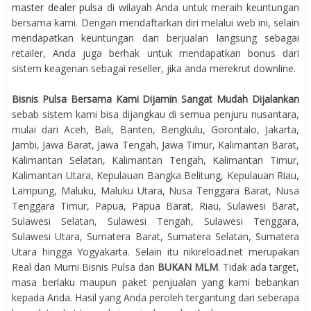
master dealer pulsa
di wilayah Anda untuk meraih keuntungan
bersama kami. Dengan mendaftarkan diri melalui web ini, selain
mendapatkan keuntungan dari berjualan langsung sebagai
retailer, Anda juga berhak untuk mendapatkan bonus dari
sistem keagenan sebagai reseller, jika anda merekrut downline.
Bisnis Pulsa Bersama Kami Dijamin Sangat Mudah Dijalankan
sebab sistem kami bisa dijangkau di semua penjuru nusantara,
mulai dari Aceh, Bali, Banten, Bengkulu, Gorontalo, Jakarta,
Jambi, Jawa Barat, Jawa Tengah, Jawa Timur, Kalimantan Barat,
Kalimantan Selatan, Kalimantan Tengah, Kalimantan Timur,
Kalimantan Utara, Kepulauan Bangka Belitung, Kepulauan Riau,
Lampung, Maluku, Maluku Utara, Nusa Tenggara Barat, Nusa
Tenggara Timur, Papua, Papua Barat, Riau, Sulawesi Barat,
Sulawesi Selatan, Sulawesi Tengah, Sulawesi Tenggara,
Sulawesi Utara, Sumatera Barat, Sumatera Selatan, Sumatera
Utara hingga Yogyakarta. Selain itu nikireload.net merupakan
Real dan Murni Bisnis Pulsa dan
BUKAN MLM
. Tidak ada target,
masa berlaku maupun paket penjualan yang kami bebankan
kepada Anda. Hasil yang Anda peroleh tergantung dari seberapa