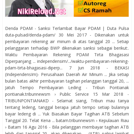
Denda PDAM - Sanksi Terlambat Bayar PDAM | Duta Pulsa
duta-pulsad/denda-pdam/ 30 Mei 2017 - Dikenakan untuk
pembayaran rekening air minum di atas tanggal 20 ... Setiap
pelanggaran terhadap BWP dikenakan sanksi sebagai berikut:.
Waktu Pembayaran Rekening PDAM Tirta Bhagasasi
Diperpanjang ... independensim/.../waktu-pembayaran-rekening-
pdam-tirta-bhagasasi-diperp... 7 Jun 2018 - BEKASI
(IndependensIm)- Perusahaan Daerah Air Minum ... Jika setiap
bulan batas akhir pembayaran tagihan pelanggan tanggal 20, ...
Jatuh Tempo Pembayaran Leding - Tribun Pontianak
pontianak.tribunnewsm › Public Service 15 Mar 2018 -
TRIBUNPONTIANAKD - Selamat siang, Tribun mau tanya
tentang ledeng, tanggal berapa jatuh tempo setiap bulannya
bayar ledeng di ... Yuk Biasakan Bayar Tagihan ATB Sebelum
Tanggal 20. Telat Kena ... batam.tribunnewsm › Kepulauan Riau
› Batam 16 Agu 2016 - Bila pelanggan membayar tagihan ATB
lebih dari tanggal 20, akan dikenakan ... (ATB) paling lambat