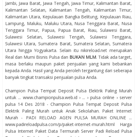
Jambi, Jawa Barat, Jawa Tengah, Jawa Timur, Kalimantan Barat,
Kalimantan Selatan, Kalimantan Tengah, Kalimantan Timur,
Kalimantan Utara, Kepulauan Bangka Belitung, Kepulauan Riau,
Lampung, Maluku, Maluku Utara, Nusa Tenggara Barat, Nusa
Tenggara Timur, Papua, Papua Barat, Riau, Sulawesi Barat,
Sulawesi Selatan, Sulawesi Tengah, Sulawesi Tenggara,
Sulawesi Utara, Sumatera Barat, Sumatera Selatan, Sumatera
Utara hingga Yogyakarta. Selain itu nikireload.net merupakan
Real dan Murni Bisnis Pulsa dan
BUKAN MLM
. Tidak ada target,
masa berlaku maupun paket penjualan yang kami bebankan
kepada Anda. Hasil yang Anda peroleh tergantung dari seberapa
banyak tingkat transaksi penjualan pulsa Anda.
Champion Pulsa Tempat Deposit Pulsa Elektrik Paling Murah
untuk ... www.championpulsa.web.id › ... › pulsa online › server
pulsa 14 Des 2018 - Champion Pulsa Tempat Deposit Pulsa
Elektrik Paling Murah untuk Anak Sekolahan. Paket Internet
Murah - PADI RELOAD AGEN PULSA MURAH ONLINE ...
www.padireloadpulsa.com/p/paket-internet-murah.html Harga
Pulsa Internet Paket Data Termurah Server Padi Reload Pulsa