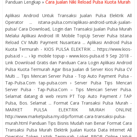
Panduan Lengkap »
Cara Jualan Niki Reload Pulsa Kuota Murah
Aplikasi Android Untuk Transaksi Jualan Pulsa Elektrik All
Operator ... istana-pulsa.com/aplikasi-android-untuk-jualan-
pulsa/ Cara Download, Login dan Transaksi Jualan Pulsa Murah
Melalui Aplikasi Android IR Mobile TopUp Server Pulsa Istana
Reload CV Multi Payment Nusantara ... Aplikasi Android Pulsa
Kuota Termurah - KIOS PULSA ELEKTRIK ... https://www.kios-
pulsa.id › ... › kp mobile topup › www.kios-pulsa.id 9 Sep 2018 -
Link Download Gratis dan Panduan Cara Login Aplikasi Android
Pulsa Kuota Termurah Agar Bisa Jualan di Server Kios Pulsa CV
Multi ... Tips Mencari Server Pulsa - Top Auto Payment Pulsa -
Tap-Pulsa.Com tap-pulsa.com › Server Pulsa Tips Mencari
Server Pulsa · Tap-Pulsa.Com – Tips Mencari Server Pulsa.
Selamat datang di web resmi PT Top Auto Payment / TAP
Pulsa, Bos. Selamat ... Format Cara Transaksi Pulsa Murah -
MARKET PULSA ELEKTRIK MURAH ONLINE
http://www.marketpulsa.my.id/p/format-cara-transaksi-pulsa-
murah.html Panduan Tips Bisnis Mudah nan Benar Format Cara
Transaksi Pulsa Murah Elektrik Jualan Kuota Data Internet All
Operator Token Listrik Termurah Loket PPOB Online Untuk