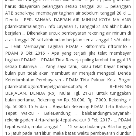
harus dibayarkan pelanggan setiap tanggal 20. ... pelanggan
ATB sebaiknya membayar tagihan air sebelum tanggal 20 di ...
Denda - PERUSAHAAN DAERAH AIR MINUM KOTA MALANG
pdamkotamalangm › Info Layanan 1, Tanggal 21 s/d akhir bulan
berjalan ... Dikenakan untuk pembayaran rekening air minum di
atas tanggal 20 s/d akhir bulan berjalan serta tanggal 1 s/d akhir
... Telat Membayar Tagihan PDAM • Riftomnfo riftomnfo ›
PDAM 9 Okt 2016 - Apa yang terjadi jika telat membayar
tagihan PDAM? ... PDAM Tirta Raharja paling lambat tanggal 15
setiap bulannya. .... Yang saya tahu, kalau telat bayar berapa
bulan pun tidak akan membuat air menjadi mengecil. Denda
Keterlambatan Pembayaran - PDAM Tirta Pakuan Kota Bogor
pdamkotabogord/thepelgn/index.php?q=4 REKENING
BERJALAN, DENDA (Rp). Mulai Tgl. 21-31 untuk tunggakan
bulan pertama, Rekening <= Rp. 50.000, Rp. 7.000. Rekening >
Rp. 50.000. 15 % dari ... Bayarlah Rekening PDAM Tirta Raharja
Tepat Waktu - BaleBandung ... balebandungm/bayarlah-
rekening-pdam-tirta-raharja-tepat-waktu/ 9 Feb 2017 - ... PDAM
tepat waktu, mulai tanggal 1 – 15 setiap bulannya. Bila tanggal
15 jatuh pada hari libur, maka batas waktu pembayaran diundur