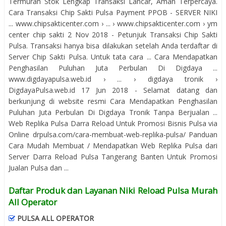
Termurah Stok Lengkap Transaksi Lancar, Aman Terpercaya.
Cara Transaksi Chip Sakti Pulsa Payment PPOB - SERVER NIKI
... www.chipsakticenter.com › ... › www.chipsakticenter.com › ym
center chip sakti 2 Nov 2018 - Petunjuk Transaksi Chip Sakti
Pulsa. Transaksi hanya bisa dilakukan setelah Anda terdaftar di
Server Chip Sakti Pulsa. Untuk tata cara ... Cara Mendapatkan
Penghasilan Puluhan Juta Perbulan Di Digdaya ...
www.digdayapulsa.web.id › ... › digdaya tronik ›
DigdayaPulsa.web.id 17 Jun 2018 - Selamat datang dan
berkunjung di website resmi Cara Mendapatkan Penghasilan
Puluhan Juta Perbulan Di Digdaya Tronik Tanpa Berjualan ...
Web Replika Pulsa Darra Reload Untuk Promosi Bisnis Pulsa via
Online drpulsa.com/cara-membuat-web-replika-pulsa/ Panduan
Cara Mudah Membuat / Mendapatkan Web Replika Pulsa dari
Server Darra Reload Pulsa Tangerang Banten Untuk Promosi
Jualan Pulsa dan ...
Daftar Produk dan Layanan Niki Reload Pulsa Murah
All Operator
PULSA ALL OPERATOR