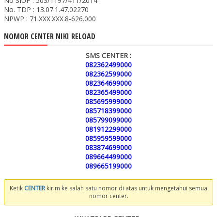
No SIUP : 503/1197/411/2014
No. TDP : 13.07.1.47.02270
NPWP : 71.XXX.XXX.8-626.000
NOMOR CENTER NIKI RELOAD
SMS CENTER :
082362499000
082362599000
082364699000
082365499000
085695999000
085718399000
085799099000
081912299000
085959599000
083874699000
089664499000
089665199000
Ketik
CENTER
kirim ke salah satu nomor di atas untuk mengetahui semua
nomor center.