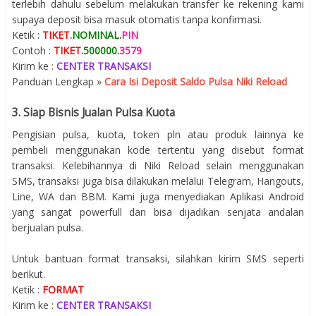
terlebih dahulu sebelum melakukan transfer ke rekening kami
supaya deposit bisa masuk otomatis tanpa konfirmasi.
Ketik :
TIKET
.
NOMINAL
.
PIN
Contoh :
TIKET
.
500000
.
3579
Kirim ke :
CENTER TRANSAKSI
Panduan Lengkap »
Cara Isi Deposit Saldo Pulsa Niki Reload
3. Siap Bisnis Jualan Pulsa Kuota
Pengisian pulsa, kuota, token pln atau produk lainnya ke
pembeli menggunakan kode tertentu yang disebut format
transaksi. Kelebihannya di Niki Reload selain menggunakan
SMS, transaksi juga bisa dilakukan melalui Telegram, Hangouts,
Line, WA dan BBM. Kami juga menyediakan Aplikasi Android
yang sangat powerfull dan bisa dijadikan senjata andalan
berjualan pulsa.
Untuk bantuan format transaksi, silahkan kirim SMS seperti
berikut.
Ketik :
FORMAT
Kirim ke :
CENTER TRANSAKSI