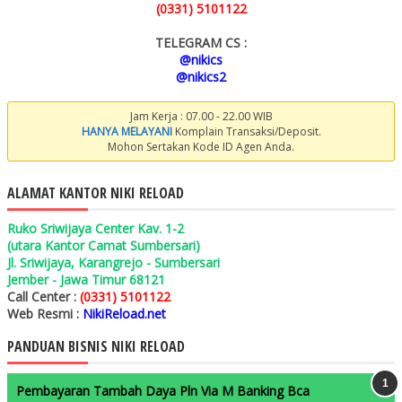
(0331) 5101122
TELEGRAM CS :
@nikics
@nikics2
Jam Kerja : 07.00 - 22.00 WIB
HANYA MELAYANI
Komplain Transaksi/Deposit.
Mohon Sertakan Kode ID Agen Anda.
ALAMAT KANTOR NIKI RELOAD
Ruko Sriwijaya Center Kav. 1-2
(utara Kantor Camat Sumbersari)
Jl. Sriwijaya, Karangrejo - Sumbersari
Jember - Jawa Timur 68121
Call Center :
(0331) 5101122
Web Resmi :
NikiReload.net
PANDUAN BISNIS NIKI RELOAD
Pembayaran Tambah Daya Pln Via M Banking Bca