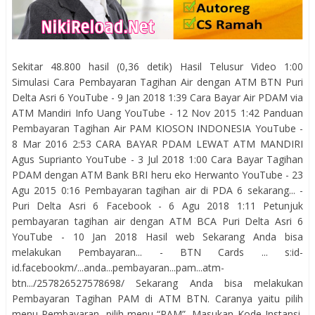
Sekitar 48.800 hasil (0,36 detik) Hasil Telusur Video 1:00
Simulasi Cara Pembayaran Tagihan Air dengan ATM BTN Puri
Delta Asri 6 YouTube - 9 Jan 2018 1:39 Cara Bayar Air PDAM via
ATM Mandiri Info Uang YouTube - 12 Nov 2015 1:42 Panduan
Pembayaran Tagihan Air PAM KIOSON INDONESIA YouTube -
8 Mar 2016 2:53 CARA BAYAR PDAM LEWAT ATM MANDIRI
Agus Suprianto YouTube - 3 Jul 2018 1:00 Cara Bayar Tagihan
PDAM dengan ATM Bank BRI heru eko Herwanto YouTube - 23
Agu 2015 0:16 Pembayaran tagihan air di PDA 6 sekarang... -
Puri Delta Asri 6 Facebook - 6 Agu 2018 1:11 Petunjuk
pembayaran tagihan air dengan ATM BCA Puri Delta Asri 6
YouTube - 10 Jan 2018 Hasil web Sekarang Anda bisa
melakukan Pembayaran... - BTN Cards ... s:id-
id.facebookm/...anda...pembayaran...pam...atm-
btn.../257826527578698/ Sekarang Anda bisa melakukan
Pembayaran Tagihan PAM di ATM BTN. Caranya yaitu pilih
menu Pembayaran, pilih menu “PAM”, Masukan Kode Instansi,