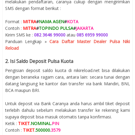
melakukan pendaftaran, caranya cukup dengan mengirimkan
SMS dengan format berikut :
Format :
MITRA
#
NAMA AGEN
#
KOTA
Contoh :
MITRA
#
TOPINDO PULSA
#
JAKARTA
Kirim SMS ke :
082 3646 99000
atau
085 6959 99000
Panduan Lengkap »
Cara Daftar Master Dealer Pulsa Niki
Reload
2. Isi Saldo Deposit Pulsa Kuota
Pengisian deposit saldo kuota di nikireload.net bisa dilakukan
dengan beraneka ragam cara, antara lain: secara tunai dengan
datang langsung ke kantor dan transfer via bank Mandiri, BNI,
BCA maupun BRI.
Untuk deposit via Bank Caranya anda harus ambil tiket deposit
terlebih dahulu sebelum melakukan transfer ke rekening kami
supaya deposit bisa masuk otomatis tanpa konfirmasi.
Ketik :
TIKET
.
NOMINAL
.
PIN
Contoh :
TIKET
.
500000
.
3579