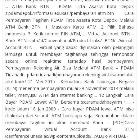
... ATM Bank BTN - PDAM Tirta Asasta Kota Depok
s:pdamdepok/informasi-edukasi/pembayaran-atm-btn Cara
Pembayaran Tagihan PDAM Tirta Asasta Kota Depok. Melalui
ATM Bank BTN. 1. Masukan Kartu ATM. 2. Pilih Bahasa
Indonesia. 3. Ketik nomor PIN ATM, ... Virtual Account BTN -
Bank BTN s:btn/id/Conventional/Product-Links/...BTN/.../Virtual-
Account-BTN ... Virtual yang dapat digunakan oleh pelanggan
lembaga untuk membayar tagihannya sehingga termonitor
secara online real-time terhadap hasil pembayaran.
Pembayaran Rekening Air Bisa Melalui ATM Bank – PDAM
Tirtanadi pdamtirtanadi/pembayaran-rekening-air-bisa-melalui-
atm-bank/ 21 Mei 2015 - Kemudian, Bank Tabungan Negara
(BTN) menerima pembayaran mulai 29 November 2014 melalui
teller, menyusul ATM dan internet banking ... 12 Langkah Cara
Bayar PDAM Lewat ATM Bersama s:caramudahbayarm › ... ›
kode pdam 18 Jan 2000 - Cara bayar PDAM lewat ATM bisa
dilakukan dari seluruh ATM bank apa saja. Kemudahan dalam
membayar tagihan ini akan membuat Anda ... [PDF]Cara
Pembayaran Virtual Account Bank BTN
iceinference.unesa.ac/wp-content/uploads/.../ALUR-VIRTUAL-