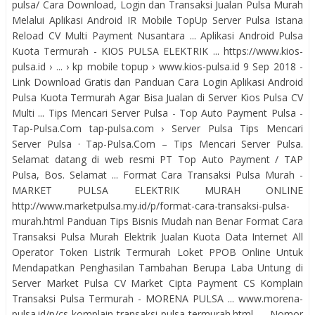
pulsa/ Cara Download, Login dan Transaksi Jualan Pulsa Murah
Melalui Aplikasi Android IR Mobile TopUp Server Pulsa Istana
Reload CV Multi Payment Nusantara ... Aplikasi Android Pulsa
Kuota Termurah - KIOS PULSA ELEKTRIK ... https://www.kios-
pulsa.id › ... › kp mobile topup › www.kios-pulsa.id 9 Sep 2018 -
Link Download Gratis dan Panduan Cara Login Aplikasi Android
Pulsa Kuota Termurah Agar Bisa Jualan di Server Kios Pulsa CV
Multi ... Tips Mencari Server Pulsa - Top Auto Payment Pulsa -
Tap-Pulsa.Com tap-pulsa.com › Server Pulsa Tips Mencari
Server Pulsa · Tap-Pulsa.Com – Tips Mencari Server Pulsa.
Selamat datang di web resmi PT Top Auto Payment / TAP
Pulsa, Bos. Selamat ... Format Cara Transaksi Pulsa Murah -
MARKET PULSA ELEKTRIK MURAH ONLINE
http://www.marketpulsa.my.id/p/format-cara-transaksi-pulsa-
murah.html Panduan Tips Bisnis Mudah nan Benar Format Cara
Transaksi Pulsa Murah Elektrik Jualan Kuota Data Internet All
Operator Token Listrik Termurah Loket PPOB Online Untuk
Mendapatkan Penghasilan Tambahan Berupa Laba Untung di
Server Market Pulsa CV Market Cipta Payment CS Komplain
Transaksi Pulsa Termurah - MORENA PULSA ... www.morena-
pulsa.id/p/cs-komplain-transaksi-pulsa-termurah.html Nomor