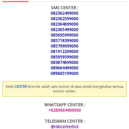
SMS CENTER :
082362499000
082362599000
082364699000
082365499000
085695999000
085718399000
085799099000
081912299000
085959599000
083874699000
089664499000
089665199000
Ketik
CENTER
kirim ke salah satu nomor di atas untuk mengetahui semua
nomor center.
WHATSAPP CENTER :
+6289664499000
TELEGRAM CENTER :
@nikicenterbot