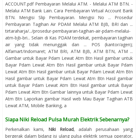
ACCOUNT.pdf Pembayaran Melalui ATM. - Melalui ATM BTN. -
Melalui ATM Bank Lain. Cara Pembayaran Virtual Account Bank
BTN. Mengisi Slip Pembayaran. Mengisi No ... Prosedur
Pembayaran Tagihan Air PDAM Melalui ATM BJB, BRI dan ...
tirtaraharja/.../prosedur-pembayaran-tagihan-air-pdam-melalui-
atm-bjb-bri... Selain di Kas PDAM terdekat, pembayaran tagihan
air yang tidak menunggak dan ... POS (kantor/agen);
Alfamart/Indomaret; ATM BRI, ATM BJB, ATM BTN, ATM ...
Gambar untuk Bayar Pdam Lewat Atm Btn Hasil gambar untuk
Bayar Pdam Lewat Atm Btn Hasil gambar untuk Bayar Pdam
Lewat Atm Btn Hasil gambar untuk Bayar Pdam Lewat Atm Btn
Hasil gambar untuk Bayar Pdam Lewat Atm Btn Hasil gambar
untuk Bayar Pdam Lewat Atm Btn Hasil gambar untuk Bayar
Pdam Lewat Atm Btn Gambar lainnya untuk Bayar Pdam Lewat
Atm Btn Laporkan gambar Hasil web Mau Bayar Tagihan ATB
Lewat ATM, Mobile Banking, a
Siapa Niki Reload Pulsa Murah Elektrik Sebenarnya?
Perkenalkan kami,
Niki Reload
, adalah perusahaan yang
bergerak dalam bidang isi ulang pulsa elektrik semua operator,