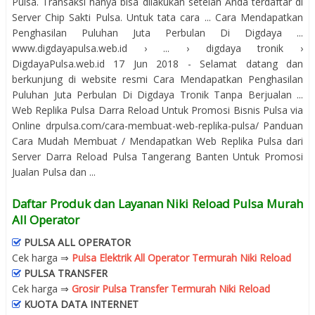
Pulsa. Transaksi hanya bisa dilakukan setelah Anda terdaftar di
Server Chip Sakti Pulsa. Untuk tata cara ... Cara Mendapatkan
Penghasilan Puluhan Juta Perbulan Di Digdaya ...
www.digdayapulsa.web.id › ... › digdaya tronik ›
DigdayaPulsa.web.id 17 Jun 2018 - Selamat datang dan
berkunjung di website resmi Cara Mendapatkan Penghasilan
Puluhan Juta Perbulan Di Digdaya Tronik Tanpa Berjualan ...
Web Replika Pulsa Darra Reload Untuk Promosi Bisnis Pulsa via
Online drpulsa.com/cara-membuat-web-replika-pulsa/ Panduan
Cara Mudah Membuat / Mendapatkan Web Replika Pulsa dari
Server Darra Reload Pulsa Tangerang Banten Untuk Promosi
Jualan Pulsa dan ...
Daftar Produk dan Layanan Niki Reload Pulsa Murah
All Operator
PULSA ALL OPERATOR
Cek harga ⇒
Pulsa Elektrik All Operator Termurah Niki Reload
PULSA TRANSFER
Cek harga ⇒
Grosir Pulsa Transfer Termurah Niki Reload
KUOTA DATA INTERNET