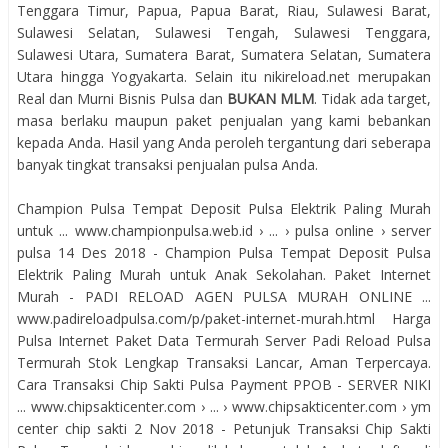
Tenggara Timur, Papua, Papua Barat, Riau, Sulawesi Barat,
Sulawesi Selatan, Sulawesi Tengah, Sulawesi Tenggara,
Sulawesi Utara, Sumatera Barat, Sumatera Selatan, Sumatera
Utara hingga Yogyakarta. Selain itu nikireload.net merupakan
Real dan Murni Bisnis Pulsa dan
BUKAN MLM
. Tidak ada target,
masa berlaku maupun paket penjualan yang kami bebankan
kepada Anda. Hasil yang Anda peroleh tergantung dari seberapa
banyak tingkat transaksi penjualan pulsa Anda.
Champion Pulsa Tempat Deposit Pulsa Elektrik Paling Murah
untuk ... www.championpulsa.web.id › ... › pulsa online › server
pulsa 14 Des 2018 - Champion Pulsa Tempat Deposit Pulsa
Elektrik Paling Murah untuk Anak Sekolahan. Paket Internet
Murah - PADI RELOAD AGEN PULSA MURAH ONLINE ...
www.padireloadpulsa.com/p/paket-internet-murah.html Harga
Pulsa Internet Paket Data Termurah Server Padi Reload Pulsa
Termurah Stok Lengkap Transaksi Lancar, Aman Terpercaya.
Cara Transaksi Chip Sakti Pulsa Payment PPOB - SERVER NIKI
... www.chipsakticenter.com › ... › www.chipsakticenter.com › ym
center chip sakti 2 Nov 2018 - Petunjuk Transaksi Chip Sakti