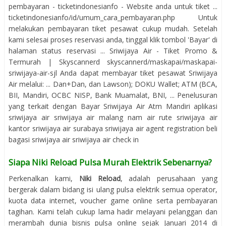
pembayaran - ticketindonesianfo - Website anda untuk tiket ...
ticketindonesianfo/id/umum_cara_pembayaran.php Untuk
melakukan pembayaran tiket pesawat cukup mudah. Setelah
kami selesai proses reservasi anda, tinggal klik tombol 'Bayar' di
halaman status reservasi ... Sriwijaya Air - Tiket Promo &
Termurah | Skyscannerd skyscannerd/maskapai/maskapai-
sriwijaya-air-sjl Anda dapat membayar tiket pesawat Sriwijaya
Air melalui: ... Dan+Dan, dan Lawson); DOKU Wallet; ATM (BCA,
BII, Mandiri, OCBC NISP, Bank Muamalat, BNI, ... Penelusuran
yang terkait dengan Bayar Sriwijaya Air Atm Mandiri aplikasi
sriwijaya air sriwijaya air malang nam air rute sriwijaya air
kantor sriwijaya air surabaya sriwijaya air agent registration beli
bagasi sriwijaya air sriwijaya air check in
Siapa Niki Reload Pulsa Murah Elektrik Sebenarnya?
Perkenalkan kami,
Niki Reload
, adalah perusahaan yang
bergerak dalam bidang isi ulang pulsa elektrik semua operator,
kuota data internet, voucher game online serta pembayaran
tagihan. Kami telah cukup lama hadir melayani pelanggan dan
merambah dunia bisnis pulsa online sejak Januari 2014 di