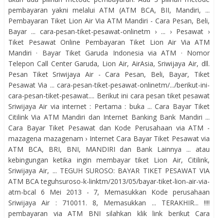
pembayaran yakni melalui ATM (ATM BCA, BII, Mandiri, ...
Pembayaran Tiket Lion Air Via ATM Mandiri - Cara Pesan, Beli,
Bayar ... cara-pesan-tiket-pesawat-onlinetm › ... › Pesawat ›
Tiket Pesawat Online Pembayaran Tiket Lion Air Via ATM
Mandiri · Bayar Tiket Garuda Indonesia via ATM · Nomor
Telepon Call Center Garuda, Lion Air, AirAsia, Sriwijaya Air, dll.
Pesan Tiket Sriwijaya Air - Cara Pesan, Beli, Bayar, Tiket
Pesawat Via ... cara-pesan-tiket-pesawat-onlinetm/.../berikut-ini-
cara-pesan-tiket-pesawat.... Berikut ini cara pesan tiket pesawat
Sriwijaya Air via internet : Pertama : buka ... Cara Bayar Tiket
Citilink Via ATM Mandiri dan Internet Banking Bank Mandiri ...
Cara Bayar Tiket Pesawat dan Kode Perusahaan via ATM -
mazagena mazagenam › Internet Cara Bayar Tiket Pesawat via
ATM BCA, BRI, BNI, MANDIRI dan Bank Lainnya ... atau
kebingungan ketika ingin membayar tiket Lion Air, Citilink,
Sriwijaya Air, ... TEGUH SUROSO: BAYAR TIKET PESAWAT VIA
ATM BCA teguhsuroso-k-linktm/2013/05/bayar-tiket-lion-air-via-
atm-bcal 6 Mei 2013 - 7, Memasukkan Kode perusahaan
Sriwijaya Air : 710011. 8, Memasukkan ... TERAKHIR... !!!!
pembayaran via ATM BNI silahkan klik link berikut Cara