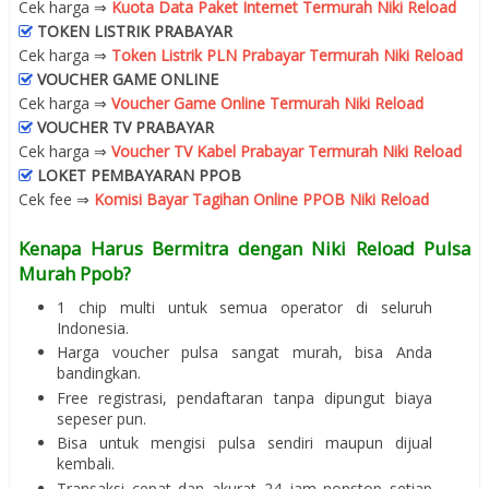
Cek harga ⇒
Kuota Data Paket Internet Termurah Niki Reload
TOKEN LISTRIK PRABAYAR
Cek harga ⇒
Token Listrik PLN Prabayar Termurah Niki Reload
VOUCHER GAME ONLINE
Cek harga ⇒
Voucher Game Online Termurah Niki Reload
VOUCHER TV PRABAYAR
Cek harga ⇒
Voucher TV Kabel Prabayar Termurah Niki Reload
LOKET PEMBAYARAN PPOB
Cek fee ⇒
Komisi Bayar Tagihan Online PPOB Niki Reload
Kenapa Harus Bermitra dengan Niki Reload Pulsa
Murah Ppob?
1 chip multi untuk semua operator di seluruh
Indonesia.
Harga voucher pulsa sangat murah, bisa Anda
bandingkan.
Free registrasi, pendaftaran tanpa dipungut biaya
sepeser pun.
Bisa untuk mengisi pulsa sendiri maupun dijual
kembali.
Transaksi cepat dan akurat 24 jam nonstop setiap