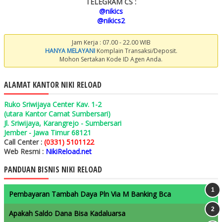
TELEGRAM CS :
@nikics
@nikics2
Jam Kerja : 07.00 - 22.00 WIB
HANYA MELAYANI
Komplain Transaksi/Deposit.
Mohon Sertakan Kode ID Agen Anda.
ALAMAT KANTOR NIKI RELOAD
Ruko Sriwijaya Center Kav. 1-2
(utara Kantor Camat Sumbersari)
Jl. Sriwijaya, Karangrejo - Sumbersari
Jember - Jawa Timur 68121
Call Center :
(0331) 5101122
Web Resmi :
NikiReload.net
PANDUAN BISNIS NIKI RELOAD
Pembayaran Tambah Daya Pln Via M Banking Bca
Apakah Saldo Dana Bisa Kadaluarsa