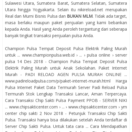
Sulawesi Utara, Sumatera Barat, Sumatera Selatan, Sumatera
Utara hingga Yogyakarta. Selain itu nikireload.net merupakan
Real dan Murni Bisnis Pulsa dan
BUKAN MLM
. Tidak ada target,
masa berlaku maupun paket penjualan yang kami bebankan
kepada Anda. Hasil yang Anda peroleh tergantung dari seberapa
banyak tingkat transaksi penjualan pulsa Anda.
Champion Pulsa Tempat Deposit Pulsa Elektrik Paling Murah
untuk ... www.championpulsa.web.id › ... › pulsa online › server
pulsa 14 Des 2018 - Champion Pulsa Tempat Deposit Pulsa
Elektrik Paling Murah untuk Anak Sekolahan. Paket Internet
Murah - PADI RELOAD AGEN PULSA MURAH ONLINE ...
www.padireloadpulsa.com/p/paket-internet-murah.html Harga
Pulsa Internet Paket Data Termurah Server Padi Reload Pulsa
Termurah Stok Lengkap Transaksi Lancar, Aman Terpercaya.
Cara Transaksi Chip Sakti Pulsa Payment PPOB - SERVER NIKI
... www.chipsakticenter.com › ... › www.chipsakticenter.com › ym
center chip sakti 2 Nov 2018 - Petunjuk Transaksi Chip Sakti
Pulsa. Transaksi hanya bisa dilakukan setelah Anda terdaftar di
Server Chip Sakti Pulsa. Untuk tata cara ... Cara Mendapatkan