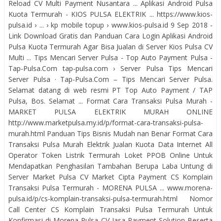
Reload CV Multi Payment Nusantara ... Aplikasi Android Pulsa
Kuota Termurah - KIOS PULSA ELEKTRIK ... https://www.kios-
pulsa.id › ... › kp mobile topup › www.kios-pulsa.id 9 Sep 2018 -
Link Download Gratis dan Panduan Cara Login Aplikasi Android
Pulsa Kuota Termurah Agar Bisa Jualan di Server Kios Pulsa CV
Multi ... Tips Mencari Server Pulsa - Top Auto Payment Pulsa -
Tap-Pulsa.Com tap-pulsa.com › Server Pulsa Tips Mencari
Server Pulsa · Tap-Pulsa.Com – Tips Mencari Server Pulsa.
Selamat datang di web resmi PT Top Auto Payment / TAP
Pulsa, Bos. Selamat ... Format Cara Transaksi Pulsa Murah -
MARKET PULSA ELEKTRIK MURAH ONLINE
http://www.marketpulsa.my.id/p/format-cara-transaksi-pulsa-
murah.html Panduan Tips Bisnis Mudah nan Benar Format Cara
Transaksi Pulsa Murah Elektrik Jualan Kuota Data Internet All
Operator Token Listrik Termurah Loket PPOB Online Untuk
Mendapatkan Penghasilan Tambahan Berupa Laba Untung di
Server Market Pulsa CV Market Cipta Payment CS Komplain
Transaksi Pulsa Termurah - MORENA PULSA ... www.morena-
pulsa.id/p/cs-komplain-transaksi-pulsa-termurah.html Nomor
Call Center CS Komplain Transaksi Pulsa Termurah Untuk
Konfirmasi di Morena Pulsa CV Jasa Payment Solution Beserta