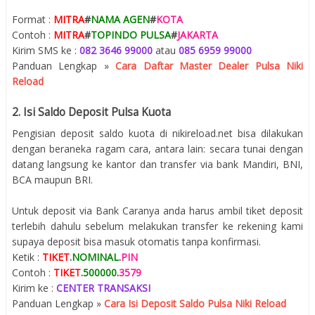
Format :
MITRA
#
NAMA AGEN
#
KOTA
Contoh :
MITRA
#
TOPINDO PULSA
#
JAKARTA
Kirim SMS ke :
082 3646 99000
atau
085 6959 99000
Panduan Lengkap »
Cara Daftar Master Dealer Pulsa Niki
Reload
2. Isi Saldo Deposit Pulsa Kuota
Pengisian deposit saldo kuota di nikireload.net bisa dilakukan
dengan beraneka ragam cara, antara lain: secara tunai dengan
datang langsung ke kantor dan transfer via bank Mandiri, BNI,
BCA maupun BRI.
Untuk deposit via Bank Caranya anda harus ambil tiket deposit
terlebih dahulu sebelum melakukan transfer ke rekening kami
supaya deposit bisa masuk otomatis tanpa konfirmasi.
Ketik :
TIKET
.
NOMINAL
.
PIN
Contoh :
TIKET
.
500000
.
3579
Kirim ke :
CENTER TRANSAKSI
Panduan Lengkap »
Cara Isi Deposit Saldo Pulsa Niki Reload