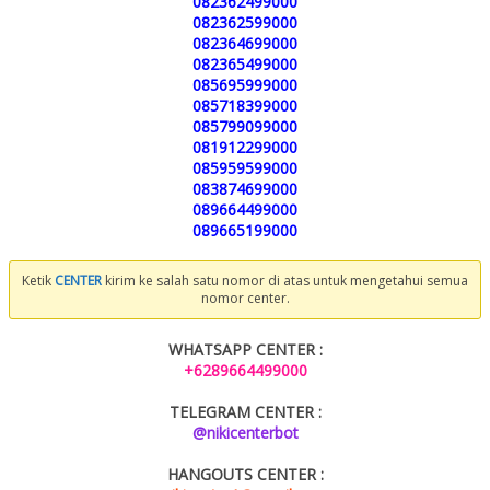
082362499000
082362599000
082364699000
082365499000
085695999000
085718399000
085799099000
081912299000
085959599000
083874699000
089664499000
089665199000
Ketik
CENTER
kirim ke salah satu nomor di atas untuk mengetahui semua
nomor center.
WHATSAPP CENTER :
+6289664499000
TELEGRAM CENTER :
@nikicenterbot
HANGOUTS CENTER :