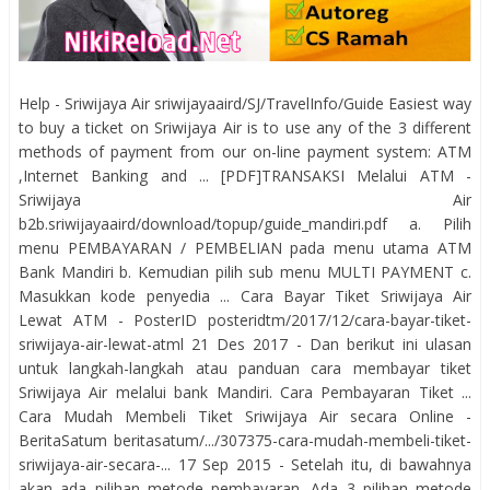
Help - Sriwijaya Air sriwijayaaird/SJ/TravelInfo/Guide Easiest way
to buy a ticket on Sriwijaya Air is to use any of the 3 different
methods of payment from our on-line payment system: ATM
,Internet Banking and ... [PDF]TRANSAKSI Melalui ATM -
Sriwijaya Air
b2b.sriwijayaaird/download/topup/guide_mandiri.pdf a. Pilih
menu PEMBAYARAN / PEMBELIAN pada menu utama ATM
Bank Mandiri b. Kemudian pilih sub menu MULTI PAYMENT c.
Masukkan kode penyedia ... Cara Bayar Tiket Sriwijaya Air
Lewat ATM - PosterID posteridtm/2017/12/cara-bayar-tiket-
sriwijaya-air-lewat-atml 21 Des 2017 - Dan berikut ini ulasan
untuk langkah-langkah atau panduan cara membayar tiket
Sriwijaya Air melalui bank Mandiri. Cara Pembayaran Tiket ...
Cara Mudah Membeli Tiket Sriwijaya Air secara Online -
BeritaSatum beritasatum/.../307375-cara-mudah-membeli-tiket-
sriwijaya-air-secara-... 17 Sep 2015 - Setelah itu, di bawahnya
akan ada pilihan metode pembayaran. Ada 3 pilihan metode