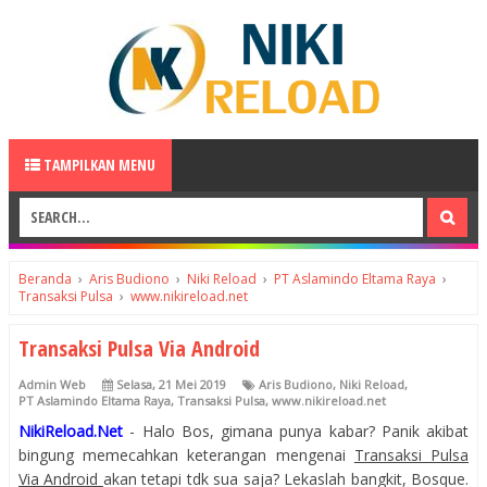
TAMPILKAN MENU
Beranda
›
Aris Budiono
›
Niki Reload
›
PT Aslamindo Eltama Raya
›
Transaksi Pulsa
›
www.nikireload.net
Transaksi Pulsa Via Android
Admin Web
Selasa, 21 Mei 2019
Aris Budiono
,
Niki Reload
,
PT Aslamindo Eltama Raya
,
Transaksi Pulsa
,
www.nikireload.net
NikiReload.Net
- Halo Bos, gimana punya kabar? Panik akibat
bingung memecahkan keterangan mengenai
Transaksi Pulsa
Via Android
akan tetapi tdk sua saja? Lekaslah bangkit, Bosque.