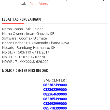
tak…
Read More...
LEGALITAS PERUSAHAAN
Nama Usaha : Niki Reload
Nama Owner : Imam Ghozali, SE
Software : OtomaX Ultimate
Badan Usaha : PT Aslamindo Eltama Raya
Notaris : Bambang Hermanto, SH
No SIUP : 503/1197/411/2014
No. TDP : 13.07.1.47.02270
NPWP : 71.XXX.XXX.8-626.000
NOMOR CENTER NIKI RELOAD
SMS CENTER :
082362499000
082362599000
082364699000
082365499000
085695999000
085718399000