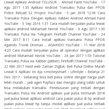
Lewat Aplikasi Android TELUSUR ... Ahmad Farid YouTube - 17
Agu 2017 1:35 Aplikasi Android Transaksi Pulsa dan PPOB
Police Reload S2 Project YouTube - 5 Jan 2018 12:36 Cara
Transaksi Pulsa Dengan Aplikasi Xabber Android Ahmad Farid
YouTube - 5 Sep 2016 1:31 Cara mudah berjualan pulsa lewat
aplikasi android Muhamad Nisrok YouTube - 6 Agu 2017 1:30
Transaksi Pulsa Via Telegram Firefudh Channel YouTube - 24
Mei 2017 8:11 Cara Install aplikasi transaksi Pulsa PPOB
Againdo Tronik Otomax ... AGAINDO YouTube - 11 Mar 2018
4:23 Cara mudah berjualan pulsa all operator dengan aplikasi
android Muhamad Nisrok YouTube - 24 Jan 2017 1:55 Tutorial
Transaksi Pulsa via Xabber (Jabber) Firefudh Channel YouTube -
22 Mei 2017 Hasil web Zaman Digital, Beli Pulsa Online Murah
Lewat 6 Aplikasi Ini Aja s:moneysmart › Lifestyle › Belanja 21
Des 2017 - Sekarang bisa beli pulsa online dengan harga jauh
lebih murah ... jadi agen Payfazz dan mengisi ulang saldo untuk
bisa melakukan transaksi. Penelusuran yang terkait dengan
Transaksi Pulsa Via Android aplikasi jual pulsa termurah 2018
jual pulsa lewat aplikasi android cara jualan pulsa di hp android
jualan pulsa lewat hp tanpa modal aplikasi jual pulsa terbaik