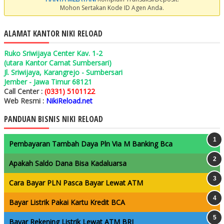
Mohon Sertakan Kode ID Agen Anda.
ALAMAT KANTOR NIKI RELOAD
Ruko Sriwijaya Center Kav. 1-2
(utara Kantor Camat Sumbersari)
Jl. Sriwijaya, Karangrejo - Sumbersari
Jember - Jawa Timur 68121
Call Center :
(0331) 5101122
Web Resmi :
NikiReload.net
PANDUAN BISNIS NIKI RELOAD
Pembayaran Tambah Daya Pln Via M Banking Bca
Apakah Saldo Dana Bisa Kadaluarsa
Cara Bayar PLN Pasca Bayar Lewat ATM
Bayar Listrik Pakai Kartu Kredit BCA
Bayar Rekening Listrik Lewat ATM BRI