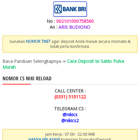
No :
002101000758560
An :
ARIS BUDIONO
Gunakan
NOMOR TIKET
agar deposit Anda masuk secara otomatis &
tidak perlu konfirmasi.
Baca Panduan Selengkapnya ⇒
Cara Deposit Isi Saldo Pulsa
Murah
NOMOR CS NIKI RELOAD
CALL CENTER :
(0331) 5101122
TELEGRAM CS :
@nikics
@nikics2
Jam Kerja : 07.00 - 22.00 WIB
HANYA MELAYANI
Komplain Transaksi/Deposit.