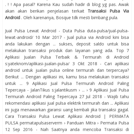
. ! ! Apa pasal? Karena Kau sudah hadir di blog yg pas. Awak
akan akan berikan penjelasan terkait
Transaksi Pulsa Via
Android
. Oleh karenanya, Bosque tdk mesti bimbang pula.
Jual Pulsa Lewat Android - Duta Pulsa duta-pulsa/jual-pulsa-
lewat-android/ 10 Mar 2017 - Jual pulsa via Android kini bisa
anda lakukan dengan ... sukses, deposit saldo untuk bisa
melakukan transaksi produk dan layanan yang ada. Top 7
Aplikasi Jualan Pulsa Terbaik & Termurah di Android
s:yateknom/aplikasi-jualan-pulsa/ 3 Okt 2018 - Cari aplikasi
android untuk jualan pulsa online termurah dan terpercaya?
Berikut ... Dengan aplikasi ini, kamu bisa melakukan transaksi
untuk ... 9 Aplikasi Jual Pulsa Termurah Android Paling
Tepercaya - JalanTikus s:jalantikusm › ... › 9 Aplikasi Jual Pulsa
Termurah Android Paling Tepercaya 27 Jul 2018 - Wajib tahu
rekomendasi aplikasi jual pulsa elektrik termurah dan ... Aplikasi
ini juga menawarkan garansi uang kembali jika transaksi gagal.
Cara Transaksi Pulsa Lewat Aplikasi Android | PERMATA
PULSA permatapulsaserverm › Panduan Mitra › Permata Pulsa
12 Sep 2016 - Nah Saatnya anda mencoba Transaksi di