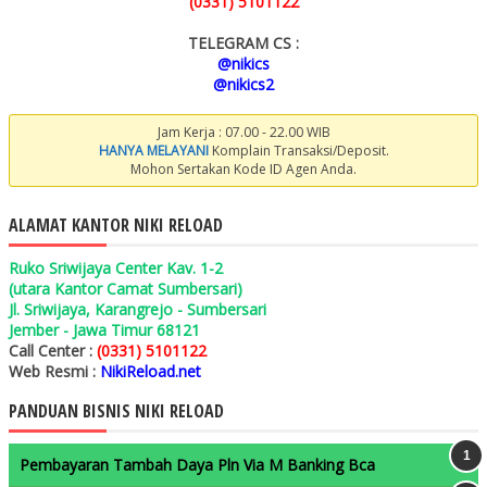
(0331) 5101122
TELEGRAM CS :
@nikics
@nikics2
Jam Kerja : 07.00 - 22.00 WIB
HANYA MELAYANI
Komplain Transaksi/Deposit.
Mohon Sertakan Kode ID Agen Anda.
ALAMAT KANTOR NIKI RELOAD
Ruko Sriwijaya Center Kav. 1-2
(utara Kantor Camat Sumbersari)
Jl. Sriwijaya, Karangrejo - Sumbersari
Jember - Jawa Timur 68121
Call Center :
(0331) 5101122
Web Resmi :
NikiReload.net
PANDUAN BISNIS NIKI RELOAD
Pembayaran Tambah Daya Pln Via M Banking Bca