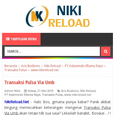
TAMPILKAN MENU
Beranda
›
Aris Budiono
›
Niki Reload
›
PT Aslamindo Eltama Raya
›
Transaksi Pulsa
›
www.nikireload.net
Transaksi Pulsa Via Umb
Admin Web
Selasa, 21 Mei 2019
Aris Budiono
,
Niki Reload
,
PT Aslamindo Eltama Raya
,
Transaksi Pulsa
,
www.nikireload.net
NikiReload.Net
- Halo Bos, gimana punya kabar? Panik akibat
bingung memecahkan keterangan mengenai
Transaksi Pulsa
Via Umb
akan tetapi tdk sua saja? Lekaslah bangkit, Bosque. . ! !