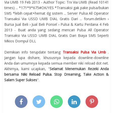
Via UMB 19 Feb 2013 - Author Topic: Trx Via UMB (Read 10141
times) ... *171*9*675#OK/YES *Transaksi gak pake pulsa/bukan
SMS *lebih cepat+hemat dg sistem ... Server Pulsa All Operator
Transaksi Via USSD UMB DIAL Gratis Dari ... forum.detikm ›
Bursa Jual Beli › Jual Beli Ponsel › Pulsa & Kartu Perdana 4 Feb
2013 - Buat anda yang sedang mencari Pulsa All Operator
Transaksi Via USSD UMB DIAL Gratis Dari Biaya SMS Seperti
Mkios Dompul DLL
Demikian info terupdate tentang
Transaksi Pulsa Via Umb
.
Jangan lupa dishare, khususnya kepada downline-downline
Anda dan umumnya kepada semua member niki reload dot net.
Akhirnya, kami ucapkan, "
Selamat Menemukan Rezeki Anda
bersama
Niki Reload Pulsa
. Stop Dreaming, Take Action &
Salam Super Sukses
".