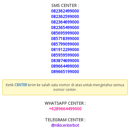
SMS CENTER :
082362499000
082362599000
082364699000
082365499000
085695999000
085718399000
085799099000
081912299000
085959599000
083874699000
089664499000
089665199000
Ketik
CENTER
kirim ke salah satu nomor di atas untuk mengetahui semua
nomor center.
WHATSAPP CENTER :
+6289664499000
TELEGRAM CENTER :
@nikicenterbot