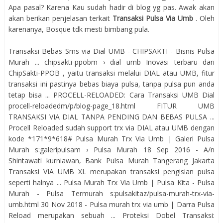
Apa pasal? Karena Kau sudah hadir di blog yg pas. Awak akan
akan berikan penjelasan terkait
Transaksi Pulsa Via Umb
. Oleh
karenanya, Bosque tdk mesti bimbang pula.
Transaksi Bebas Sms via Dial UMB - CHIPSAKTI - Bisnis Pulsa
Murah ... chipsakti-ppobm › dial umb Inovasi terbaru dari
ChipSakti-PPOB , yaitu transaksi melalui DIAL atau UMB, fitur
transaksi ini pastinya bebas biaya pulsa, tanpa pulsa pun anda
tetap bisa ... PROCELL-RELOADED: Cara Transaksi UMB Dial
procell-reloadedm/p/blog-page_18.html FITUR UMB
TRANSAKSI VIA DIAL TANPA PENDING DAN BEBAS PULSA ...
Procell Reloaded sudah support trx via DIAL atau UMB dengan
kode *171*9*618# Pulsa Murah Trx Via Umb | Galeri Pulsa
Murah s:galeripulsam › Pulsa Murah 18 Sep 2016 - A/n
Shintawati kurniawan, Bank Pulsa Murah Tangerang Jakarta
Transaksi VIA UMB XL merupakan transaksi pengisian pulsa
seperti halnya ... Pulsa Murah Trx Via Umb | Pulsa Kita - Pulsa
Murah - Pulsa Termurah s:pulsakitaz/pulsa-murah-trx-via-
umb.html 30 Nov 2018 - Pulsa murah trx via umb | Darra Pulsa
Reload merupakan sebuah ... Proteksi Dobel Transaksi: