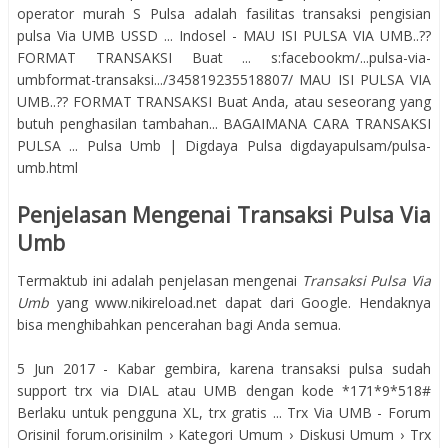
operator murah S Pulsa adalah fasilitas transaksi pengisian
pulsa Via UMB USSD ... Indosel - MAU ISI PULSA VIA UMB..??
FORMAT TRANSAKSI Buat ... s:facebookm/...pulsa-via-
umbformat-transaksi.../345819235518807/ MAU ISI PULSA VIA
UMB..?? FORMAT TRANSAKSI Buat Anda, atau seseorang yang
butuh penghasilan tambahan... BAGAIMANA CARA TRANSAKSI
PULSA ... Pulsa Umb | Digdaya Pulsa digdayapulsam/pulsa-
umb.html
Penjelasan Mengenai Transaksi Pulsa Via
Umb
Termaktub ini adalah penjelasan mengenai
Transaksi Pulsa Via
Umb
yang www.nikireload.net dapat dari Google. Hendaknya
bisa menghibahkan pencerahan bagi Anda semua.
5 Jun 2017 - Kabar gembira, karena transaksi pulsa sudah
support trx via DIAL atau UMB dengan kode *171*9*518#
Berlaku untuk pengguna XL, trx gratis ... Trx Via UMB - Forum
Orisinil forum.orisinilm › Kategori Umum › Diskusi Umum › Trx