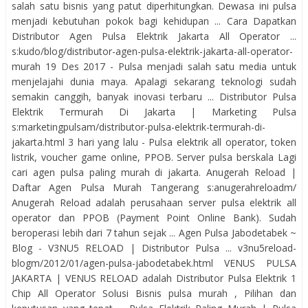
salah satu bisnis yang patut diperhitungkan. Dewasa ini pulsa
menjadi kebutuhan pokok bagi kehidupan ... Cara Dapatkan
Distributor Agen Pulsa Elektrik Jakarta All Operator ...
s:kudo/blog/distributor-agen-pulsa-elektrik-jakarta-all-operator-
murah 19 Des 2017 - Pulsa menjadi salah satu media untuk
menjelajahi dunia maya. Apalagi sekarang teknologi sudah
semakin canggih, banyak inovasi terbaru ... Distributor Pulsa
Elektrik Termurah Di Jakarta | Marketing Pulsa
s:marketingpulsam/distributor-pulsa-elektrik-termurah-di-
jakarta.html 3 hari yang lalu - Pulsa elektrik all operator, token
listrik, voucher game online, PPOB. Server pulsa berskala Lagi
cari agen pulsa paling murah di jakarta. Anugerah Reload |
Daftar Agen Pulsa Murah Tangerang s:anugerahreloadm/
Anugerah Reload adalah perusahaan server pulsa elektrik all
operator dan PPOB (Payment Point Online Bank). Sudah
beroperasi lebih dari 7 tahun sejak ... Agen Pulsa Jabodetabek ~
Blog - V3NU5 RELOAD | Distributor Pulsa ... v3nu5reload-
blogm/2012/01/agen-pulsa-jabodetabek.html VENUS PULSA
JAKARTA | VENUS RELOAD adalah Distributor Pulsa Elektrik 1
Chip All Operator Solusi Bisnis pulsa murah , Pilihan dan