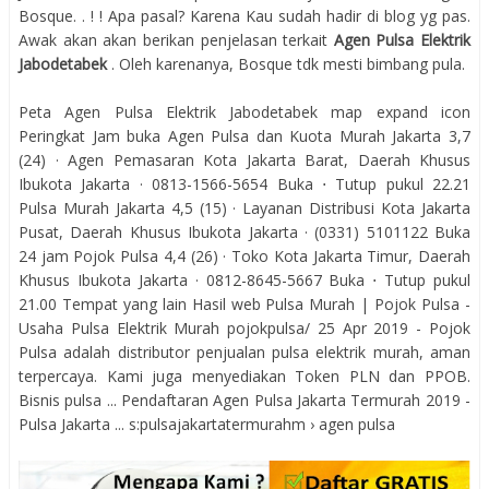
Bosque. . ! ! Apa pasal? Karena Kau sudah hadir di blog yg pas.
Awak akan akan berikan penjelasan terkait
Agen Pulsa Elektrik
Jabodetabek
. Oleh karenanya, Bosque tdk mesti bimbang pula.
Peta Agen Pulsa Elektrik Jabodetabek map expand icon
Peringkat Jam buka Agen Pulsa dan Kuota Murah Jakarta 3,7
(24) · Agen Pemasaran Kota Jakarta Barat, Daerah Khusus
Ibukota Jakarta · 0813-1566-5654 Buka ⋅ Tutup pukul 22.21
Pulsa Murah Jakarta 4,5 (15) · Layanan Distribusi Kota Jakarta
Pusat, Daerah Khusus Ibukota Jakarta · (0331) 5101122 Buka
24 jam Pojok Pulsa 4,4 (26) · Toko Kota Jakarta Timur, Daerah
Khusus Ibukota Jakarta · 0812-8645-5667 Buka ⋅ Tutup pukul
21.00 Tempat yang lain Hasil web Pulsa Murah | Pojok Pulsa -
Usaha Pulsa Elektrik Murah pojokpulsa/ 25 Apr 2019 - Pojok
Pulsa adalah distributor penjualan pulsa elektrik murah, aman
terpercaya. Kami juga menyediakan Token PLN dan PPOB.
Bisnis pulsa ... Pendaftaran Agen Pulsa Jakarta Termurah 2019 -
Pulsa Jakarta ... s:pulsajakartatermurahm › agen pulsa