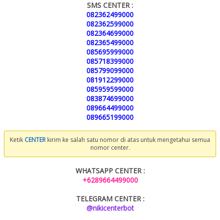
SMS CENTER :
082362499000
082362599000
082364699000
082365499000
085695999000
085718399000
085799099000
081912299000
085959599000
083874699000
089664499000
089665199000
Ketik
CENTER
kirim ke salah satu nomor di atas untuk mengetahui semua
nomor center.
WHATSAPP CENTER :
+6289664499000
TELEGRAM CENTER :
@nikicenterbot