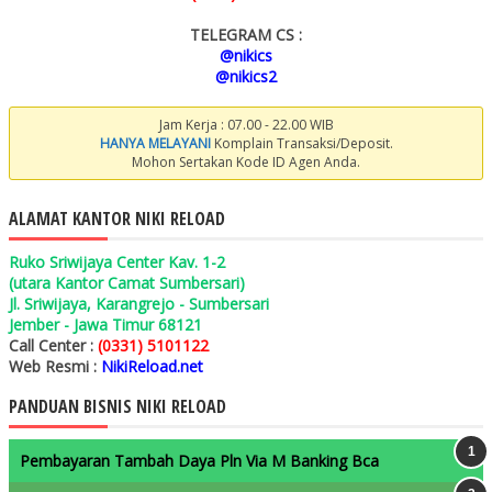
TELEGRAM CS :
@nikics
@nikics2
Jam Kerja : 07.00 - 22.00 WIB
HANYA MELAYANI
Komplain Transaksi/Deposit.
Mohon Sertakan Kode ID Agen Anda.
ALAMAT KANTOR NIKI RELOAD
Ruko Sriwijaya Center Kav. 1-2
(utara Kantor Camat Sumbersari)
Jl. Sriwijaya, Karangrejo - Sumbersari
Jember - Jawa Timur 68121
Call Center :
(0331) 5101122
Web Resmi :
NikiReload.net
PANDUAN BISNIS NIKI RELOAD
Pembayaran Tambah Daya Pln Via M Banking Bca