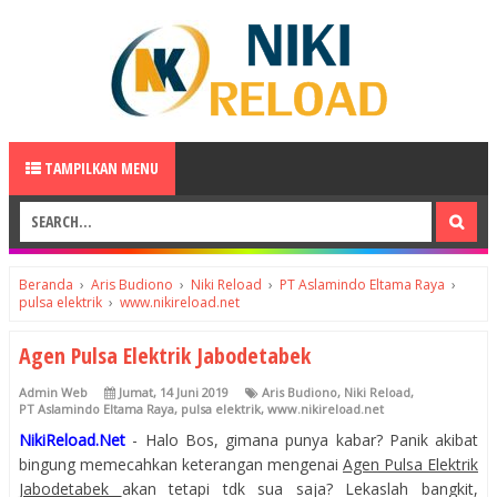
TAMPILKAN MENU
Beranda
›
Aris Budiono
›
Niki Reload
›
PT Aslamindo Eltama Raya
›
pulsa elektrik
›
www.nikireload.net
Agen Pulsa Elektrik Jabodetabek
Admin Web
Jumat, 14 Juni 2019
Aris Budiono
,
Niki Reload
,
PT Aslamindo Eltama Raya
,
pulsa elektrik
,
www.nikireload.net
NikiReload.Net
- Halo Bos, gimana punya kabar? Panik akibat
bingung memecahkan keterangan mengenai
Agen Pulsa Elektrik
Jabodetabek
akan tetapi tdk sua saja? Lekaslah bangkit,