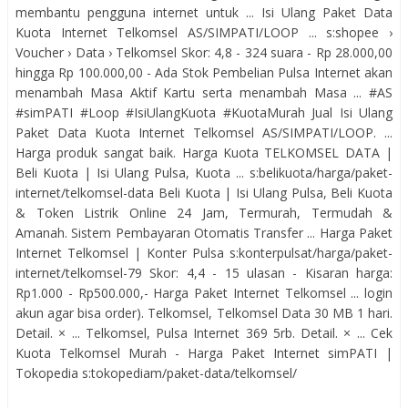
membantu pengguna internet untuk ... Isi Ulang Paket Data
Kuota Internet Telkomsel AS/SIMPATI/LOOP ... s:shopee ›
Voucher › Data › Telkomsel Skor: 4,8 - ‎324 suara - ‎Rp 28.000,00
hingga Rp 100.000,00 - ‎Ada Stok Pembelian Pulsa Internet akan
menambah Masa Aktif Kartu serta menambah Masa ... #AS
#simPATI #Loop #IsiUlangKuota #KuotaMurah Jual Isi Ulang
Paket Data Kuota Internet Telkomsel AS/SIMPATI/LOOP. ...
Harga produk sangat baik. Harga Kuota TELKOMSEL DATA |
Beli Kuota | Isi Ulang Pulsa, Kuota ... s:belikuota/harga/paket-
internet/telkomsel-data Beli Kuota | Isi Ulang Pulsa, Beli Kuota
& Token Listrik Online 24 Jam, Termurah, Termudah &
Amanah. Sistem Pembayaran Otomatis Transfer ... Harga Paket
Internet Telkomsel | Konter Pulsa s:konterpulsat/harga/paket-
internet/telkomsel-79 Skor: 4,4 - ‎15 ulasan - ‎Kisaran harga:
Rp1.000 - Rp500.000,- Harga Paket Internet Telkomsel ... login
akun agar bisa order). Telkomsel, Telkomsel Data 30 MB 1 hari.
Detail. × ... Telkomsel, Pulsa Internet 369 5rb. Detail. × ... Cek
Kuota Telkomsel Murah - Harga Paket Internet simPATI |
Tokopedia s:tokopediam/paket-data/telkomsel/