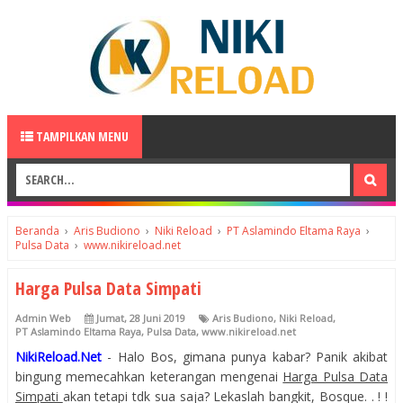
TAMPILKAN MENU
Beranda
›
Aris Budiono
›
Niki Reload
›
PT Aslamindo Eltama Raya
›
Pulsa Data
›
www.nikireload.net
Harga Pulsa Data Simpati
Admin Web
Jumat, 28 Juni 2019
Aris Budiono
,
Niki Reload
,
PT Aslamindo Eltama Raya
,
Pulsa Data
,
www.nikireload.net
NikiReload.Net
- Halo Bos, gimana punya kabar? Panik akibat
bingung memecahkan keterangan mengenai
Harga Pulsa Data
Simpati
akan tetapi tdk sua saja? Lekaslah bangkit, Bosque. . ! !