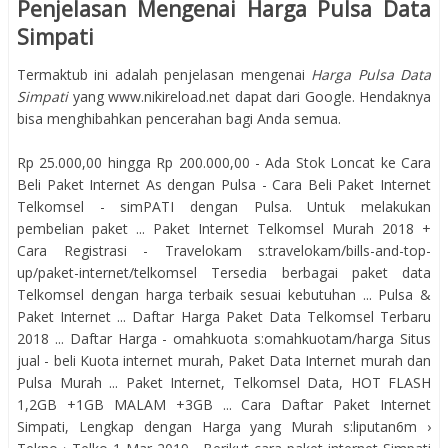
Penjelasan Mengenai Harga Pulsa Data
Simpati
Termaktub ini adalah penjelasan mengenai
Harga Pulsa Data
Simpati
yang www.nikireload.net dapat dari Google. Hendaknya
bisa menghibahkan pencerahan bagi Anda semua.
Rp 25.000,00 hingga Rp 200.000,00 - ‎Ada Stok Loncat ke Cara
Beli Paket Internet As dengan Pulsa - Cara Beli Paket Internet
Telkomsel - simPATI dengan Pulsa. Untuk melakukan
pembelian paket ... Paket Internet Telkomsel Murah 2018 +
Cara Registrasi - Travelokam s:travelokam/bills-and-top-
up/paket-internet/telkomsel Tersedia berbagai paket data
Telkomsel dengan harga terbaik sesuai kebutuhan ... Pulsa &
Paket Internet ... Daftar Harga Paket Data Telkomsel Terbaru
2018 ... Daftar Harga - omahkuota s:omahkuotam/harga Situs
jual - beli Kuota internet murah, Paket Data Internet murah dan
Pulsa Murah ... Paket Internet, Telkomsel Data, HOT FLASH
1,2GB +1GB MALAM +3GB ... Cara Daftar Paket Internet
Simpati, Lengkap dengan Harga yang Murah s:liputan6m ›