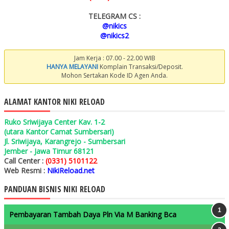
TELEGRAM CS :
@nikics
@nikics2
Jam Kerja : 07.00 - 22.00 WIB
HANYA MELAYANI
Komplain Transaksi/Deposit.
Mohon Sertakan Kode ID Agen Anda.
ALAMAT KANTOR NIKI RELOAD
Ruko Sriwijaya Center Kav. 1-2
(utara Kantor Camat Sumbersari)
Jl. Sriwijaya, Karangrejo - Sumbersari
Jember - Jawa Timur 68121
Call Center :
(0331) 5101122
Web Resmi :
NikiReload.net
PANDUAN BISNIS NIKI RELOAD
Pembayaran Tambah Daya Pln Via M Banking Bca