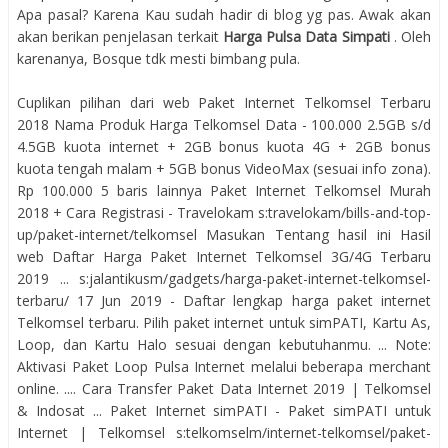
Apa pasal? Karena Kau sudah hadir di blog yg pas. Awak akan
akan berikan penjelasan terkait
Harga Pulsa Data Simpati
. Oleh
karenanya, Bosque tdk mesti bimbang pula.
Cuplikan pilihan dari web Paket Internet Telkomsel Terbaru
2018 Nama Produk Harga Telkomsel Data - 100.000 2.5GB s/d
4.5GB kuota internet + 2GB bonus kuota 4G + 2GB bonus
kuota tengah malam + 5GB bonus VideoMax (sesuai info zona).
Rp 100.000 5 baris lainnya Paket Internet Telkomsel Murah
2018 + Cara Registrasi - Travelokam s:travelokam/bills-and-top-
up/paket-internet/telkomsel Masukan Tentang hasil ini Hasil
web Daftar Harga Paket Internet Telkomsel 3G/4G Terbaru
2019 ... s:jalantikusm/gadgets/harga-paket-internet-telkomsel-
terbaru/ 17 Jun 2019 - Daftar lengkap harga paket internet
Telkomsel terbaru. Pilih paket internet untuk simPATI, Kartu As,
Loop, dan Kartu Halo sesuai dengan kebutuhanmu. ... Note:
Aktivasi Paket Loop Pulsa Internet melalui beberapa merchant
online. .... Cara Transfer Paket Data Internet 2019 | Telkomsel
& Indosat ... Paket Internet simPATI - Paket simPATI untuk
Internet | Telkomsel s:telkomselm/internet-telkomsel/paket-