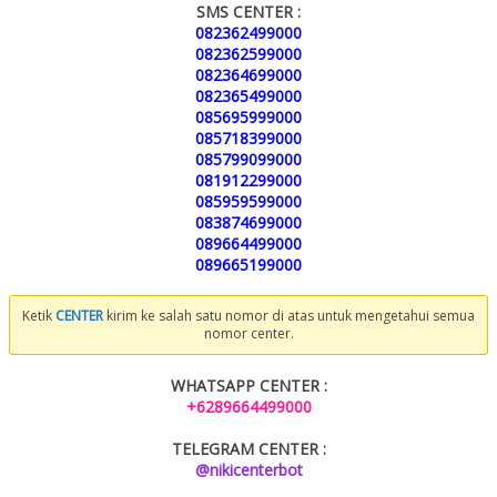
SMS CENTER :
082362499000
082362599000
082364699000
082365499000
085695999000
085718399000
085799099000
081912299000
085959599000
083874699000
089664499000
089665199000
Ketik
CENTER
kirim ke salah satu nomor di atas untuk mengetahui semua
nomor center.
WHATSAPP CENTER :
+6289664499000
TELEGRAM CENTER :
@nikicenterbot