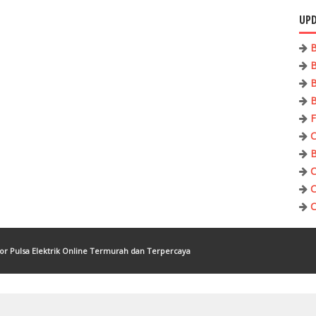
UPD
B
B
B
B
F
C
B
C
C
C
tor Pulsa Elektrik Online Termurah dan Terpercaya