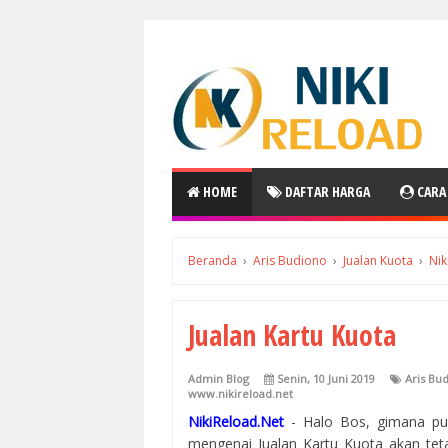
HOME
DAFTAR HARGA
CARA
Beranda
›
Aris Budiono
›
Jualan Kuota
›
Nik
Jualan Kartu Kuota
Admin Blog
Senin, 10 Juni 2019
Aris Bu
www.nikireload.net
NikiReload.Net
- Halo Bos, gimana pu
mengenai
Jualan Kartu Kuota
akan tet