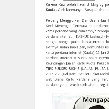
Karena Kau sudah hadir di blog yg pa
Kuota
. Oleh karenanya, Bosque tdk mes
Peluang Menggiurkan Dari Usaha Jual K
Kecil Menengah Ternyata ini berdampak
kartu perdana yang didalamnya terdapat 
perdana internet | KASKUS kaskusd › Hom
pengen banget jualan kuota internet bin
aktifnya sudah habis gan, komunitas u
kartu perdana internet (Kuota) 25 Jan
perdana Internet & suntik paket inter
Keuntungan Jualan Kartu Kuota Paket I
TIPS SUKSES BISNIS JUALAN PULSA UN
2016 2:20 Jual Kartu Seluler Pakai Mob
web Bisnis Kartu Perdana yang Terusik
perdana-yang-terusik-oleh-aturan-regist