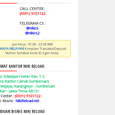
CALL CENTER :
(0331) 5101122
TELEGRAM CS :
@nikics
@nikics2
Jam Kerja : 07.00 - 22.00 WIB
ANYA MELAYANI
Komplain Transaksi/Deposit.
Mohon Sertakan Kode ID Agen Anda.
MAT KANTOR NIKI RELOAD
o Sriwijaya Center Kav. 1-2
ara Kantor Camat Sumbersari)
 Sriwijaya, Karangrejo - Sumbersari
ber - Jawa Timur 68121
l Center :
(0331) 5101122
 Resmi :
NikiReload.net
DUAN BISNIS NIKI RELOAD