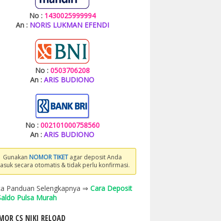
No :
1430025999994
An :
NORIS LUKMAN EFENDI
No :
0503706208
An :
ARIS BUDIONO
No :
002101000758560
An :
ARIS BUDIONO
Gunakan
NOMOR TIKET
agar deposit Anda
asuk secara otomatis & tidak perlu konfirmasi.
a Panduan Selengkapnya ⇒
Cara Deposit
 Saldo Pulsa Murah
OR CS NIKI RELOAD