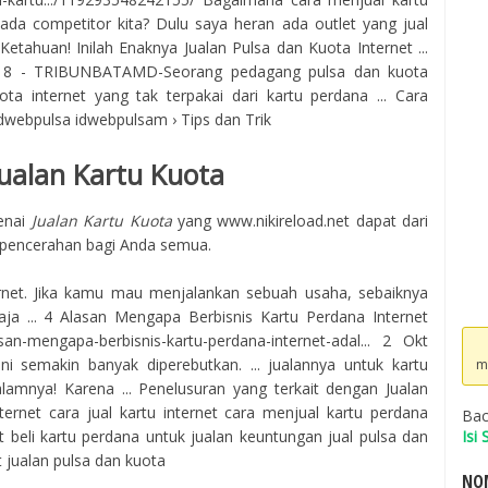
pada competitor kita? Dulu saya heran ada outlet yang jual
Ketahuan! Inilah Enaknya Jualan Pulsa dan Kuota Internet ...
18 - TRIBUNBATAMD-Seorang pedagang pulsa dan kuota
ota internet yang tak terpakai dari kartu perdana ... Cara
Idwebpulsa idwebpulsam › Tips dan Trik
ualan Kartu Kuota
enai
Jualan Kartu Kuota
yang www.nikireload.net dapat dari
pencerahan bagi Anda semua.
rnet. Jika kamu mau menjalankan sebuah usaha, sebaiknya
ja ... 4 Alasan Mengapa Berbisnis Kartu Perdana Internet
san-mengapa-berbisnis-kartu-perdana-internet-adal... 2 Okt
ini semakin banyak diperebutkan. ... jualannya untuk kartu
m
lamnya! Karena ... Penelusuran yang terkait dengan Jualan
ternet cara jual kartu internet cara menjual kartu perdana
Bac
 beli kartu perdana untuk jualan keuntungan jual pulsa dan
Isi
t jualan pulsa dan kuota
NOM