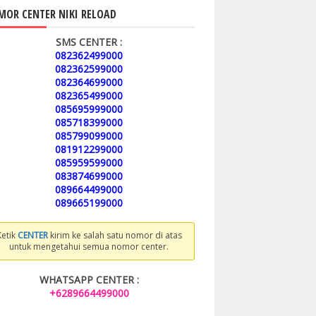
OR CENTER NIKI RELOAD
SMS CENTER :
082362499000
082362599000
082364699000
082365499000
085695999000
085718399000
085799099000
081912299000
085959599000
083874699000
089664499000
089665199000
Ketik
CENTER
kirim ke salah satu nomor di atas
untuk mengetahui semua nomor center.
WHATSAPP CENTER :
+6289664499000