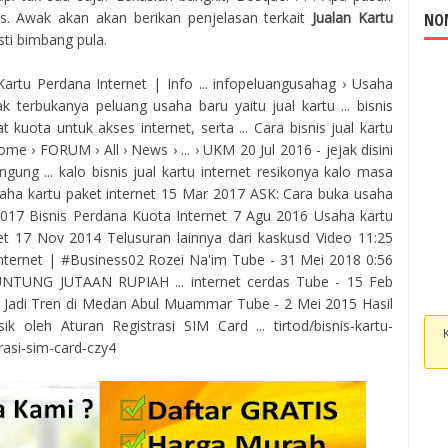
s. Awak akan akan berikan penjelasan terkait
Jualan Kartu
NOM
ti bimbang pula.
artu Perdana Internet | Info ... infopeluangusahag › Usaha
 terbukanya peluang usaha baru yaitu jual kartu ... bisnis
kuota untuk akses internet, serta ... Cara bisnis jual kartu
e › FORUM › All › News › ... › UKM 20 Jul 2016 - jejak disini
gung ... kalo bisnis jual kartu internet resikonya kalo masa
saha kartu paket internet 15 Mar 2017 ASK: Cara buka usaha
 2017 Bisnis Perdana Kuota Internet 7 Agu 2016
Usaha kartu
net 17 Nov 2014 Telusuran lainnya dari kaskusd Video 11:25
nternet | #Business02 Rozei Na'im Tube - 31 Mei 2018 0:56
TUNG JUTAAN RUPIAH ... internet cerdas Tube - 15 Feb
il Jadi Tren di Medan Abul Muammar Tube - 2 Mei 2015 Hasil
 oleh Aturan Registrasi SIM Card ... tirtod/bisnis-kartu-
rasi-sim-card-czy4