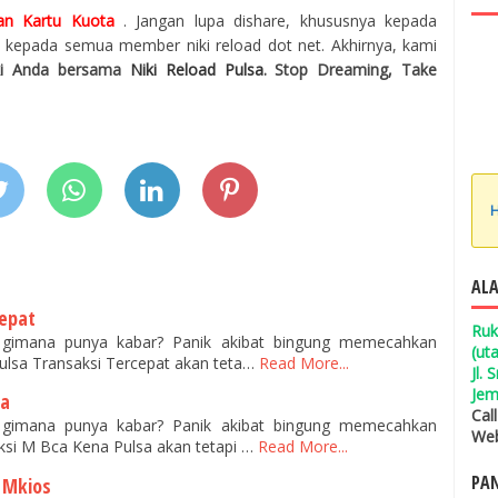
lan Kartu Kuota
. Jangan lupa dishare, khususnya kepada
kepada semua member niki reload dot net. Akhirnya, kami
ki Anda bersama
Niki Reload Pulsa
. Stop Dreaming, Take
H
ALA
cepat
Ruk
, gimana punya kabar? Panik akibat bingung memecahkan
(ut
lsa Transaksi Tercepat akan teta…
Read More...
Jl.
Jem
sa
Cal
, gimana punya kabar? Panik akibat bingung memecahkan
Web
si M Bca Kena Pulsa akan tetapi …
Read More...
PAN
 Mkios