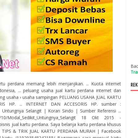
Bac
Tra
rtu perdana memang lebih menjanjikan. ... Kuota internet
REK
donesia, ... peluang usaha jual kartu perdana internet dan
uang usaha › usaha sampingan PELUANG USAHA JUAL KARTU
S HP. ... INTERNET DAN ACCESORIS HP. sumber :
it, Untungnya Selangit | Koran Sindo | Sumber Referensi ...
/4/10/Modal_Sedikit_Untungnya_Selangit 18 Okt 2015 -
isnis jual kartu perdana. Saya belanja kartu perdana khusus
butor. TIPS & TRIK JUAL KARTU PERDANA MURAH | Facebook
jual-kartu.../119293548242155/ Bagaimana cara menjual kartu