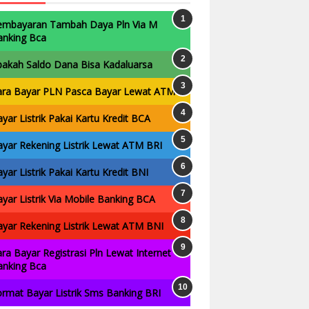
embayaran Tambah Daya Pln Via M
anking Bca
pakah Saldo Dana Bisa Kadaluarsa
ara Bayar PLN Pasca Bayar Lewat ATM
yar Listrik Pakai Kartu Kredit BCA
yar Rekening Listrik Lewat ATM BRI
yar Listrik Pakai Kartu Kredit BNI
yar Listrik Via Mobile Banking BCA
yar Rekening Listrik Lewat ATM BNI
ra Bayar Registrasi Pln Lewat Internet
anking Bca
rmat Bayar Listrik Sms Banking BRI