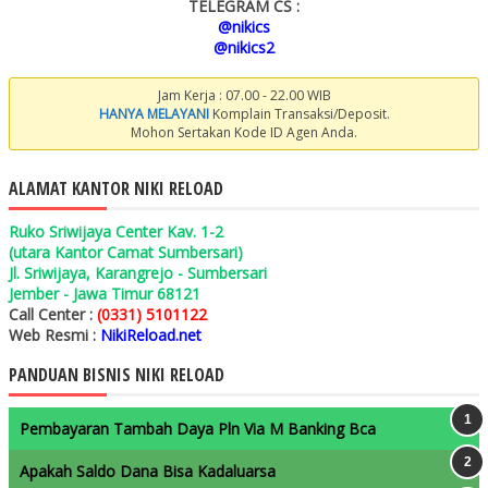
TELEGRAM CS :
@nikics
@nikics2
Jam Kerja : 07.00 - 22.00 WIB
HANYA MELAYANI
Komplain Transaksi/Deposit.
Mohon Sertakan Kode ID Agen Anda.
ALAMAT KANTOR NIKI RELOAD
Ruko Sriwijaya Center Kav. 1-2
(utara Kantor Camat Sumbersari)
Jl. Sriwijaya, Karangrejo - Sumbersari
Jember - Jawa Timur 68121
Call Center :
(0331) 5101122
Web Resmi :
NikiReload.net
PANDUAN BISNIS NIKI RELOAD
Pembayaran Tambah Daya Pln Via M Banking Bca
Apakah Saldo Dana Bisa Kadaluarsa