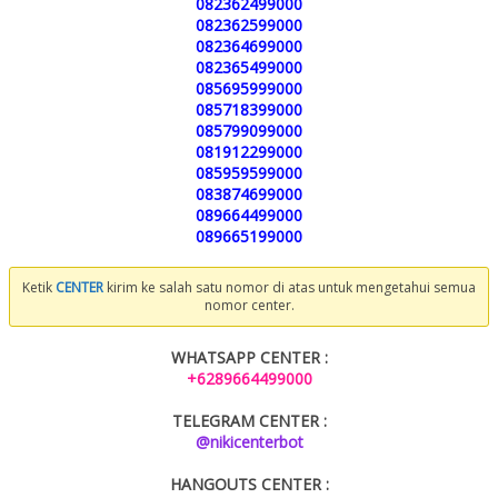
082362499000
082362599000
082364699000
082365499000
085695999000
085718399000
085799099000
081912299000
085959599000
083874699000
089664499000
089665199000
Ketik
CENTER
kirim ke salah satu nomor di atas untuk mengetahui semua
nomor center.
WHATSAPP CENTER :
+6289664499000
TELEGRAM CENTER :
@nikicenterbot
HANGOUTS CENTER :