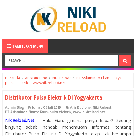
TAMPILKAN MENU
Beranda
›
Aris Budiono
›
Niki Reload
›
PT Aslamindo Eltama Raya
›
pulsa elektrik
›
www.nikireload.net
Distributor Pulsa Elektrik Di Yogyakarta
Admin Blog
Jumat, 05 Juli 2019
Aris Budiono
,
Niki Reload
,
PT Aslamindo Eltama Raya
,
pulsa elektrik
,
www.nikireload.net
NikiReload.Net
- Halo Gan, gimana punya kabar? Sedang
bingung sebab hendak menemukan informasi tentang
Distributor Pulsa Elektrik Di Yogyakarta
tetapi tak berjumpa