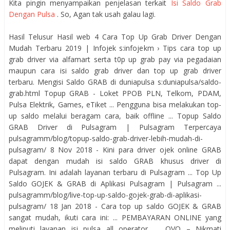
Kita pingin menyampaikan penjelasan terkait
Isi Saldo Grab
Dengan Pulsa
. So, Agan tak usah galau lagi.
Hasil Telusur Hasil web 4 Cara Top Up Grab Driver Dengan
Mudah Terbaru 2019 | Infojek s:infojekm › Tips cara top up
grab driver via alfamart serta t0p up grab pay via pegadaian
maupun cara isi saldo grab driver dan top up grab driver
terbaru. Mengisi Saldo GRAB di duniapulsa s:duniapulsa/saldo-
grab.html Topup GRAB - Loket PPOB PLN, Telkom, PDAM,
Pulsa Elektrik, Games, eTiket ... Pengguna bisa melakukan top-
up saldo melalui beragam cara, baik offline ... Topup Saldo
GRAB Driver di Pulsagram | Pulsagram Terpercaya
pulsagramm/blog/topup-saldo-grab-driver-lebih-mudah-di-
pulsagram/ 8 Nov 2018 - Kini para driver ojek online GRAB
dapat dengan mudah isi saldo GRAB khusus driver di
Pulsagram. Ini adalah layanan terbaru di Pulsagram ... Top Up
Saldo GOJEK & GRAB di Aplikasi Pulsagram | Pulsagram ...
pulsagramm/blog/live-top-up-saldo-gojek-grab-di-aplikasi-
pulsagram/ 18 Jan 2018 - Cara top up saldo GOJEK & GRAB
sangat mudah, ikuti cara ini: ... PEMBAYARAN ONLINE yang
meliputi layanan isi pulsa all operator, ... OVO – Nikmati