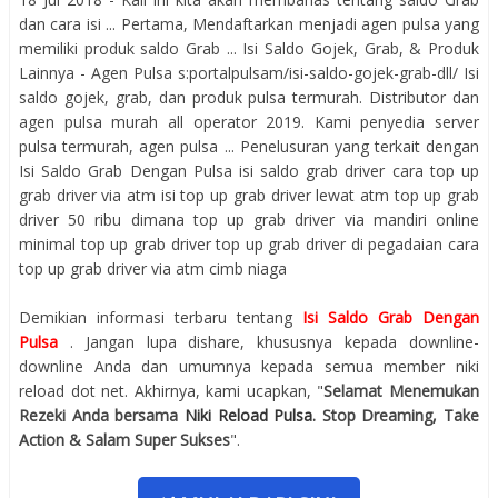
dan cara isi ... Pertama, Mendaftarkan menjadi agen pulsa yang
memiliki produk saldo Grab ... Isi Saldo Gojek, Grab, & Produk
Lainnya - Agen Pulsa s:portalpulsam/isi-saldo-gojek-grab-dll/ Isi
saldo gojek, grab, dan produk pulsa termurah. Distributor dan
agen pulsa murah all operator 2019. Kami penyedia server
pulsa termurah, agen pulsa ... Penelusuran yang terkait dengan
Isi Saldo Grab Dengan Pulsa isi saldo grab driver cara top up
grab driver via atm isi top up grab driver lewat atm top up grab
driver 50 ribu dimana top up grab driver via mandiri online
minimal top up grab driver top up grab driver di pegadaian cara
top up grab driver via atm cimb niaga
Demikian informasi terbaru tentang
Isi Saldo Grab Dengan
Pulsa
. Jangan lupa dishare, khususnya kepada downline-
downline Anda dan umumnya kepada semua member niki
reload dot net. Akhirnya, kami ucapkan, "
Selamat Menemukan
Rezeki Anda bersama
Niki Reload Pulsa
. Stop Dreaming, Take
Action & Salam Super Sukses
".