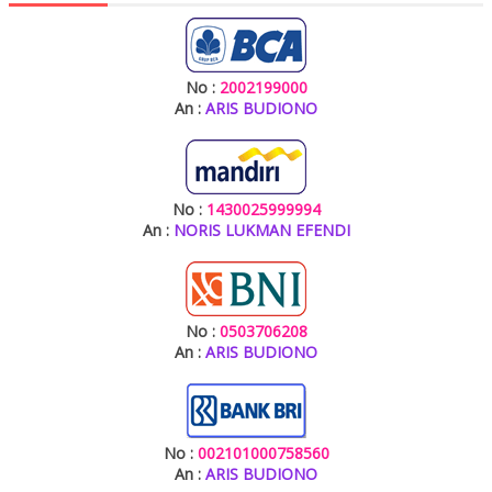
No :
2002199000
An :
ARIS BUDIONO
No :
1430025999994
An :
NORIS LUKMAN EFENDI
No :
0503706208
An :
ARIS BUDIONO
No :
002101000758560
An :
ARIS BUDIONO