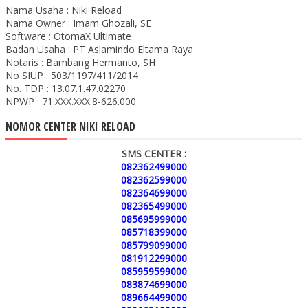
Nama Usaha : Niki Reload
Nama Owner : Imam Ghozali, SE
Software : OtomaX Ultimate
Badan Usaha : PT Aslamindo Eltama Raya
Notaris : Bambang Hermanto, SH
No SIUP : 503/1197/411/2014
No. TDP : 13.07.1.47.02270
NPWP : 71.XXX.XXX.8-626.000
NOMOR CENTER NIKI RELOAD
SMS CENTER :
082362499000
082362599000
082364699000
082365499000
085695999000
085718399000
085799099000
081912299000
085959599000
083874699000
089664499000