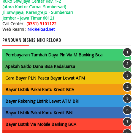
Ruko Sriwijaya Center Kav. 1-2
(utara Kantor Camat Sumbersari)
Jl. Sriwijaya, Karangrejo - Sumbersari
Jember - Jawa Timur 68121
Call Center :
(0331) 5101122
Web Resmi :
NikiReload.net
PANDUAN BISNIS NIKI RELOAD
Pembayaran Tambah Daya Pln Via M Banking Bca
Apakah Saldo Dana Bisa Kadaluarsa
Cara Bayar PLN Pasca Bayar Lewat ATM
Bayar Listrik Pakai Kartu Kredit BCA
Bayar Rekening Listrik Lewat ATM BRI
Bayar Listrik Pakai Kartu Kredit BNI
Bayar Listrik Via Mobile Banking BCA