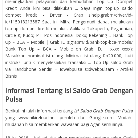
meningkatkan pelayanan dan kemudahan Top Up Dompet
Kredit Anda kini bisa dilakukan ... Saya ingin top-up saldo
dompet kredit - Driver - Grab s:help.grabm/driver/id-
id/115013213587 Saat ini Mitra Pengemudi dapat melakukan
top-up dompet kredit melalui : Aplikasi Tokopedia; Pegadaian;
Circle-K; Kudo; PT. Pos Indonesia; Doku; Rekening ... Bank Top
Up – BCA – Mobile | Grab ID s:grabm/id/bank-top-bca-mobile/
Bank Top Up – BCA – Mobile on Grab ID. ... xxxx xxxx);
Masukkan nominal isi ulang. Minimal isi ulang Rp20.000; Ikuti
instruksi untuk menyelesaikan transaksi ... Top Up saldo Grab
via Handphone Sendiri – Idwebpulsa s:idwebpulsam › Artikel
Bisnis
Informasi Tentang Isi Saldo Grab Dengan
Pulsa
Berikut ini ialah informasi tentang
Isi Saldo Grab Dengan Pulsa
yang www.nikireload.net peroleh dari Google.com Mudah-
mudahan bisa memberikan wawasan bagi Agan semuanya.
18 Jul 2018 - Kali ini kita akan membahas tentang saldo Grab