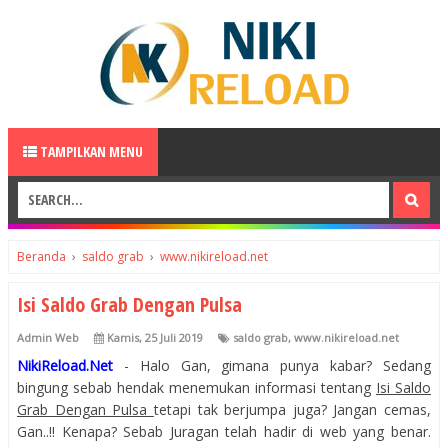
TAMPILKAN MENU
Beranda
›
saldo grab
›
www.nikireload.net
Isi Saldo Grab Dengan Pulsa
Admin Web
Kamis, 25 Juli 2019
saldo grab
,
www.nikireload.net
NikiReload.Net
- Halo Gan, gimana punya kabar? Sedang
bingung sebab hendak menemukan informasi tentang
Isi Saldo
Grab Dengan Pulsa
tetapi tak berjumpa juga? Jangan cemas,
Gan..!! Kenapa? Sebab Juragan telah hadir di web yang benar.