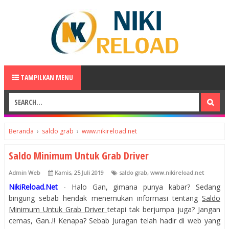
TAMPILKAN MENU
Beranda
›
saldo grab
›
www.nikireload.net
Saldo Minimum Untuk Grab Driver
Admin Web
Kamis, 25 Juli 2019
saldo grab
,
www.nikireload.net
NikiReload.Net
- Halo Gan, gimana punya kabar? Sedang
bingung sebab hendak menemukan informasi tentang
Saldo
Minimum Untuk Grab Driver
tetapi tak berjumpa juga? Jangan
cemas, Gan..!! Kenapa? Sebab Juragan telah hadir di web yang