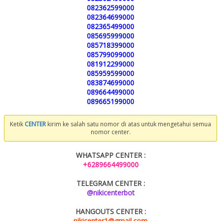
082362599000
082364699000
082365499000
085695999000
085718399000
085799099000
081912299000
085959599000
083874699000
089664499000
089665199000
Ketik
CENTER
kirim ke salah satu nomor di atas untuk mengetahui semua
nomor center.
WHATSAPP CENTER :
+6289664499000
TELEGRAM CENTER :
@nikicenterbot
HANGOUTS CENTER :
nikicenter1@gmail.com