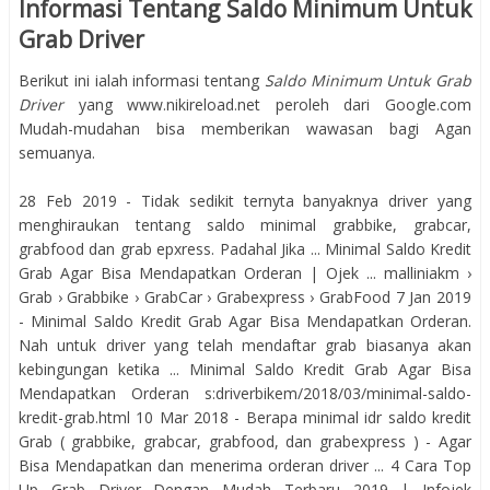
Informasi Tentang Saldo Minimum Untuk
Grab Driver
Berikut ini ialah informasi tentang
Saldo Minimum Untuk Grab
Driver
yang www.nikireload.net peroleh dari Google.com
Mudah-mudahan bisa memberikan wawasan bagi Agan
semuanya.
28 Feb 2019 - Tidak sedikit ternyta banyaknya driver yang
menghiraukan tentang saldo minimal grabbike, grabcar,
grabfood dan grab epxress. Padahal Jika ... Minimal Saldo Kredit
Grab Agar Bisa Mendapatkan Orderan | Ojek ... malliniakm ›
Grab › Grabbike › GrabCar › Grabexpress › GrabFood 7 Jan 2019
- Minimal Saldo Kredit Grab Agar Bisa Mendapatkan Orderan.
Nah untuk driver yang telah mendaftar grab biasanya akan
kebingungan ketika ... Minimal Saldo Kredit Grab Agar Bisa
Mendapatkan Orderan s:driverbikem/2018/03/minimal-saldo-
kredit-grab.html 10 Mar 2018 - Berapa minimal idr saldo kredit
Grab ( grabbike, grabcar, grabfood, dan grabexpress ) - Agar
Bisa Mendapatkan dan menerima orderan driver ... 4 Cara Top
Up Grab Driver Dengan Mudah Terbaru 2019 | Infojek