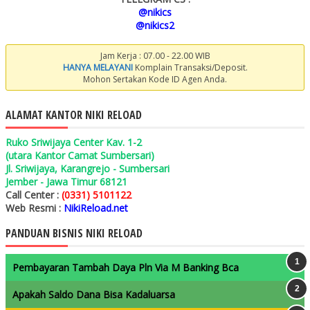
@nikics
@nikics2
Jam Kerja : 07.00 - 22.00 WIB
HANYA MELAYANI
Komplain Transaksi/Deposit.
Mohon Sertakan Kode ID Agen Anda.
ALAMAT KANTOR NIKI RELOAD
Ruko Sriwijaya Center Kav. 1-2
(utara Kantor Camat Sumbersari)
Jl. Sriwijaya, Karangrejo - Sumbersari
Jember - Jawa Timur 68121
Call Center :
(0331) 5101122
Web Resmi :
NikiReload.net
PANDUAN BISNIS NIKI RELOAD
Pembayaran Tambah Daya Pln Via M Banking Bca
Apakah Saldo Dana Bisa Kadaluarsa