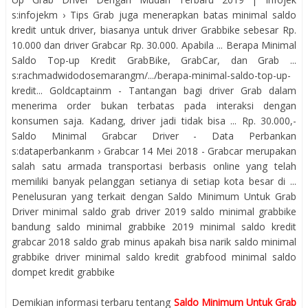
s:infojekm › Tips Grab juga menerapkan batas minimal saldo
kredit untuk driver, biasanya untuk driver Grabbike sebesar Rp.
10.000 dan driver Grabcar Rp. 30.000. Apabila ... Berapa Minimal
Saldo Top-up Kredit GrabBike, GrabCar, dan Grab ...
s:rachmadwidodosemarangm/.../berapa-minimal-saldo-top-up-
kredit... Goldcaptainm - Tantangan bagi driver Grab dalam
menerima order bukan terbatas pada interaksi dengan
konsumen saja. Kadang, driver jadi tidak bisa ... Rp. 30.000,-
Saldo Minimal Grabcar Driver - Data Perbankan
s:dataperbankanm › Grabcar 14 Mei 2018 - Grabcar merupakan
salah satu armada transportasi berbasis online yang telah
memiliki banyak pelanggan setianya di setiap kota besar di ...
Penelusuran yang terkait dengan Saldo Minimum Untuk Grab
Driver minimal saldo grab driver 2019 saldo minimal grabbike
bandung saldo minimal grabbike 2019 minimal saldo kredit
grabcar 2018 saldo grab minus apakah bisa narik saldo minimal
grabbike driver minimal saldo kredit grabfood minimal saldo
dompet kredit grabbike
Demikian informasi terbaru tentang
Saldo Minimum Untuk Grab