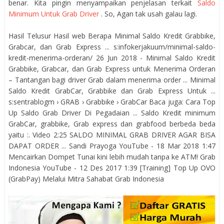
benar. Kita pingin menyampaikan penjelasan terkait
Saldo
Minimum Untuk Grab Driver
. So, Agan tak usah galau lagi.
Hasil Telusur Hasil web Berapa Minimal Saldo Kredit Grabbike,
Grabcar, dan Grab Express ... s:infokerjakuum/minimal-saldo-
kredit-menerima-orderan/ 26 Jun 2018 - Minimal Saldo Kredit
Grabbike, Grabcar, dan Grab Express untuk Menerima Orderan
– Tantangan bagi driver Grab dalam menerima order ... Minimal
Saldo Kredit GrabCar, Grabbike dan Grab Express Untuk ...
s:sentrablogm › GRAB › Grabbike › GrabCar Baca juga: Cara Top
Up Saldo Grab Driver Di Pegadaian ... Saldo Kredit minimum
GrabCar, grabbike, Grab express dan grabfood berbeda beda
yaitu :. Video 2:25 SALDO MINIMAL GRAB DRIVER AGAR BISA
DAPAT ORDER ... Sandi Prayoga YouTube - 18 Mar 2018 1:47
Mencairkan Dompet Tunai kini lebih mudah tanpa ke ATM! Grab
Indonesia YouTube - 12 Des 2017 1:39 [Training] Top Up OVO
(GrabPay) Melalui Mitra Sahabat Grab Indonesia