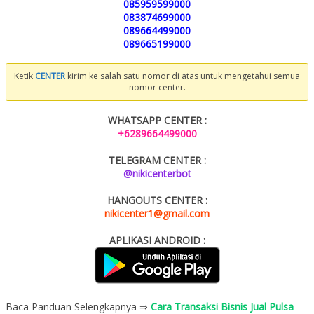
085959599000
083874699000
089664499000
089665199000
Ketik
CENTER
kirim ke salah satu nomor di atas untuk mengetahui semua
nomor center.
WHATSAPP CENTER :
+6289664499000
TELEGRAM CENTER :
@nikicenterbot
HANGOUTS CENTER :
nikicenter1@gmail.com
APLIKASI ANDROID :
Baca Panduan Selengkapnya ⇒
Cara Transaksi Bisnis Jual Pulsa