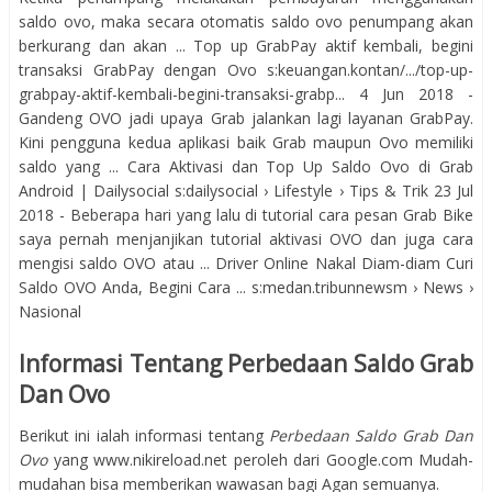
saldo ovo, maka secara otomatis saldo ovo penumpang akan
berkurang dan akan ... Top up GrabPay aktif kembali, begini
transaksi GrabPay dengan Ovo s:keuangan.kontan/.../top-up-
grabpay-aktif-kembali-begini-transaksi-grabp... 4 Jun 2018 -
Gandeng OVO jadi upaya Grab jalankan lagi layanan GrabPay.
Kini pengguna kedua aplikasi baik Grab maupun Ovo memiliki
saldo yang ... Cara Aktivasi dan Top Up Saldo Ovo di Grab
Android | Dailysocial s:dailysocial › Lifestyle › Tips & Trik 23 Jul
2018 - Beberapa hari yang lalu di tutorial cara pesan Grab Bike
saya pernah menjanjikan tutorial aktivasi OVO dan juga cara
mengisi saldo OVO atau ... Driver Online Nakal Diam-diam Curi
Saldo OVO Anda, Begini Cara ... s:medan.tribunnewsm › News ›
Nasional
Informasi Tentang Perbedaan Saldo Grab
Dan Ovo
Berikut ini ialah informasi tentang
Perbedaan Saldo Grab Dan
Ovo
yang www.nikireload.net peroleh dari Google.com Mudah-
mudahan bisa memberikan wawasan bagi Agan semuanya.