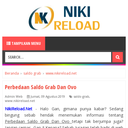
TAMPILKAN MENU
Beranda
›
saldo grab
›
www.nikireload.net
Perbedaan Saldo Grab Dan Ovo
Admin Web
Jumat, 09 Agustus 2019
saldo grab
,
www.nikireload.net
NikiReload.Net
- Halo Gan, gimana punya kabar? Sedang
bingung sebab hendak menemukan informasi tentang
Perbedaan Saldo Grab Dan Ovo
tetapi tak berjumpa juga?
Jangan cemas, Gan..!! Kenapa? Sebab Juragan telah hadir di web