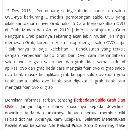
15 Des 2018 - Penumpang sering kali tidak sadar bila saldo
OVO-nya berkurang ... modus pemotongan saldo OVO yang
dilakukan oknum driver Grab nakal. 5 Cara Menonaktifkan OVO
di Grab Mudah dan Aman 2019 | Infojek s:infojekm › Grab
Pengguna Grab pastinya sekarang akan lebih mudah jika ingin
memesan Grab, karena mereka cukup mengisi saldo OVO saja.
Tidak hanya itu saja, kelebihan ... Penelusuran yang terkait
dengan Perbedaan Saldo Grab Dan Ovo cara memindahkan
saldo ovo ke grab saldo ovo dan grab tidak sama saldo di
aplikasi ovo dan grab beda cara mengaktifkan ovo di grab saldo
ovo tidak masuk ke aplikasi grab kenapa saldo ovo dan grab
tidak sama saldo ovo tidak bisa dipakai di grab tidak bisa
mengaktifkan ovo di grab
Demikian informasi terbaru tentang
Perbedaan Saldo Grab Dan
Ovo
. Jangan lupa dishare, khususnya kepada downline-
downline Anda dan umumnya kepada semua member niki
reload dot net. Akhirnya, kami ucapkan, "
Selamat Menemukan
Rezeki Anda bersama
Niki Reload Pulsa
. Stop Dreaming, Take