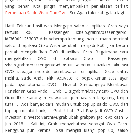
yang benar. Kita pingin menyampaikan penjelasan terkait
Perbedaan Saldo Grab Dan Ovo
. So, Agan tak usah galau lagi.
Hasil Telusur Hasil web Mengapa saldo di aplikasi Grab saya
tertulis Rp0 - Passenger s:help.grabm/passenger/id-
id/360001253087 Ada beberapa kemungkinan di mana nominal
saldo di aplikasi Grab Anda berubah menjadi Rp0: Jika belum
pernah mengaktifkan OVO di aplikasi Grab. Bagaimana cara
mengaktifkan OVO di aplikasi Grab - Passenger
s:help.grabm/passenger/id-id/360001496808 Lakukan aktivasi
OVO sebagai metode pembayaran di aplikasi Grab untuk
melihat saldo Anda: Klik "Activate" di pojok kanan atas layar
pada layar utama ... OVO – Nikmati Gampangnya Membayar
Perjalanan Grab Anda | Grab ID s:grabm/id/payment/ OVO dan
Grab ID sekarang menawarkan pembayaran langsung tanpa
tunai. ... Ada banyak cara mudah untuk top up saldo OVO, dari
top up melalui bank, ... Grab Ubah GrabPay Jadi OVO Cash -
Investor s:investor/archive/grab-ubah-grabpay-jadi-ovo-cash 6
Jun 2018 - Kali ini, Grab menyebutnya sebagai Ovo Cash.
Pengguna pun kembali bisa mengisi ulang (top up) saldo