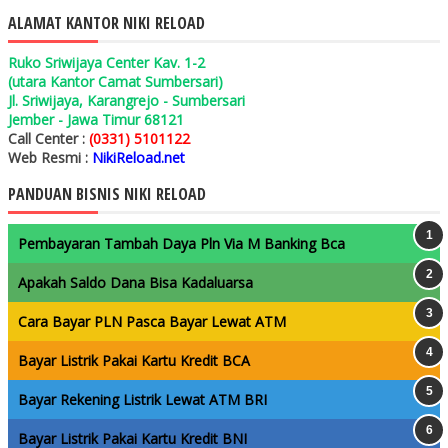
ALAMAT KANTOR NIKI RELOAD
Ruko Sriwijaya Center Kav. 1-2
(utara Kantor Camat Sumbersari)
Jl. Sriwijaya, Karangrejo - Sumbersari
Jember - Jawa Timur 68121
Call Center :
(0331) 5101122
Web Resmi :
NikiReload.net
PANDUAN BISNIS NIKI RELOAD
Pembayaran Tambah Daya Pln Via M Banking Bca
Apakah Saldo Dana Bisa Kadaluarsa
Cara Bayar PLN Pasca Bayar Lewat ATM
Bayar Listrik Pakai Kartu Kredit BCA
Bayar Rekening Listrik Lewat ATM BRI
Bayar Listrik Pakai Kartu Kredit BNI