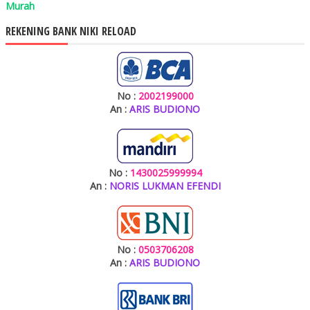
Murah
REKENING BANK NIKI RELOAD
No :
2002199000
An :
ARIS BUDIONO
No :
1430025999994
An :
NORIS LUKMAN EFENDI
No :
0503706208
An :
ARIS BUDIONO