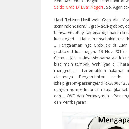
Kenapa? Sebab Juragan telah hadir di w
Saldo Grab Di Luar Negeri
. So, Agan tak
Hasil Telusur Hasil web Grab Akui G
s:cnnindonesiam/.../grab-akui-grabpay-
bahwa GrabPay tak bisa digunakan lin
luar negeri. ... Hal ini menyebabkan sa
... Pengalaman nge GrabTaxi di Luar 
grabtaxi-di-luar-negeri/ 13 Nov 2015 
Cicha ... Jadi, intinya sih sama aja kok 
bisa main tembak. Wah iyaa di Thaila
menggun... - Terjemahkan halaman in
alasannya Pengembalian saldo
s:help.grabm/passenger/id-id/3600
dengan nomor Indonesia saja. Jika seb
dan ... OVO dan Pembayaran - Passeng
dan-Pembayaran