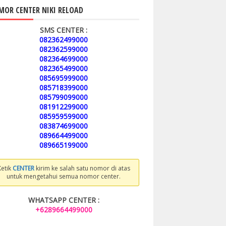
OR CENTER NIKI RELOAD
SMS CENTER :
082362499000
082362599000
082364699000
082365499000
085695999000
085718399000
085799099000
081912299000
085959599000
083874699000
089664499000
089665199000
Ketik
CENTER
kirim ke salah satu nomor di atas
untuk mengetahui semua nomor center.
WHATSAPP CENTER :
+6289664499000