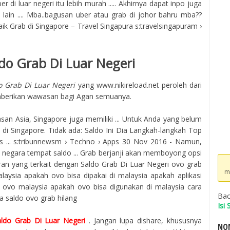
 di luar negeri itu lebih murah ..... Akhirnya dapat inpo juga
lain .... Mba..bagusan uber atau grab di johor bahru mba??
aik Grab di Singapore – Travel Singapura s:travelsingapuram ›
do Grab Di Luar Negeri
o Grab Di Luar Negeri
yang www.nikireload.net peroleh dari
erikan wawasan bagi Agan semuanya.
san Asia, Singapore juga memiliki ... Untuk Anda yang belum
ti di Singapore. Tidak ada: Saldo Ini Dia Langkah-langkah Top
s ... s:tribunnewsm › Techno › Apps 30 Nov 2016 - Namun,
 negara tempat saldo ... Grab berjanji akan memboyong opsi
ran yang terkait dengan Saldo Grab Di Luar Negeri ovo grab
m
laysia apakah ovo bisa dipakai di malaysia apakah aplikasi
ia ovo malaysia apakah ovo bisa digunakan di malaysia cara
Bac
 saldo ovo grab hilang
Isi
aldo Grab Di Luar Negeri
. Jangan lupa dishare, khususnya
NOM