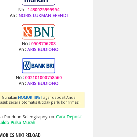
No :
1430025999994
An :
NORIS LUKMAN EFENDI
No :
0503706208
An :
ARIS BUDIONO
No :
002101000758560
An :
ARIS BUDIONO
Gunakan
NOMOR TIKET
agar deposit Anda
asuk secara otomatis & tidak perlu konfirmasi.
a Panduan Selengkapnya ⇒
Cara Deposit
 Saldo Pulsa Murah
OR CS NIKI RELOAD