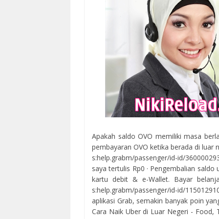
Apakah saldo OVO memiliki masa berl
pembayaran OVO ketika berada di luar n
s:help.grabm/passenger/id-id/36000029
saya tertulis Rp0 · Pengembalian saldo 
kartu debit & e-Wallet. Bayar bela
s:help.grabm/passenger/id-id/115012
aplikasi Grab, semakin banyak poin yang 
Cara Naik Uber di Luar Negeri - Food, T