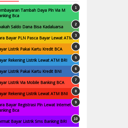
embayaran Tambah Daya Pln Via M
anking Bca
pakah Saldo Dana Bisa Kadaluarsa
ara Bayar PLN Pasca Bayar Lewat ATM
yar Listrik Pakai Kartu Kredit BCA
yar Rekening Listrik Lewat ATM BRI
yar Listrik Pakai Kartu Kredit BNI
yar Listrik Via Mobile Banking BCA
yar Rekening Listrik Lewat ATM BNI
ra Bayar Registrasi Pln Lewat Internet
anking Bca
rmat Bayar Listrik Sms Banking BRI