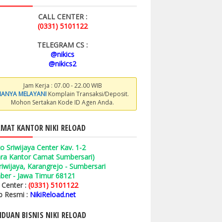
CALL CENTER :
(0331) 5101122
TELEGRAM CS :
@nikics
@nikics2
Jam Kerja : 07.00 - 22.00 WIB
ANYA MELAYANI
Komplain Transaksi/Deposit.
Mohon Sertakan Kode ID Agen Anda.
MAT KANTOR NIKI RELOAD
o Sriwijaya Center Kav. 1-2
ara Kantor Camat Sumbersari)
 Sriwijaya, Karangrejo - Sumbersari
ber - Jawa Timur 68121
l Center :
(0331) 5101122
 Resmi :
NikiReload.net
DUAN BISNIS NIKI RELOAD