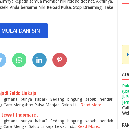
umnya kepada semua member niki reload dot net. Akhirnya,
ezeki Anda bersama
Niki Reload Pulsa
. Stop Dreaming, Take
MULAI DARI SINI
H
ALA
Ruk
(ut
adi Saldo Linkaja
Jl.
n, gimana punya kabar? Sedang bingung sebab hendak
Jem
g Cara Mengubah Pulsa Menjadi Saldo Li…
Read More...
Cal
Web
ja Lewat Indomaret
n, gimana punya kabar? Sedang bingung sebab hendak
PAN
 Cara Mengisi Saldo Linkaja Lewat Ind…
Read More...