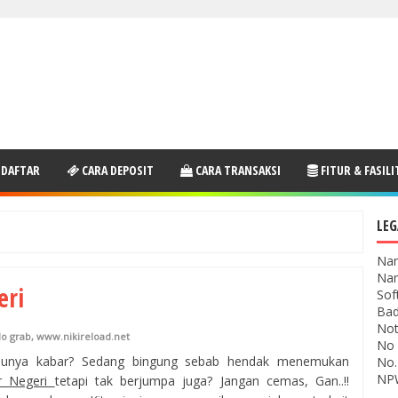
 DAFTAR
CARA DEPOSIT
CARA TRANSAKSI
FITUR & FASILI
LEG
Nam
Nam
eri
Sof
Bad
Not
do grab
,
www.nikireload.net
No 
unya kabar? Sedang bingung sebab hendak menemukan
No.
NPW
r Negeri
tetapi tak berjumpa juga? Jangan cemas, Gan..!!