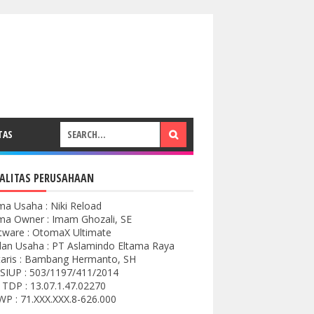
TAS
ALITAS PERUSAHAAN
a Usaha : Niki Reload
a Owner : Imam Ghozali, SE
tware : OtomaX Ultimate
an Usaha : PT Aslamindo Eltama Raya
aris : Bambang Hermanto, SH
SIUP : 503/1197/411/2014
 TDP : 13.07.1.47.02270
P : 71.XXX.XXX.8-626.000