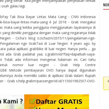
eb yang benar. Kita pingin menyampaikan penjelasan terkait
NOM
 usah galau lagi.
rabPay Tak Bisa Bayar Lintas Mata Uang - CNN Indonesia
tak-bisa-bayar-lintas-mata-uang 6 Jul 2018 - Grab mengakui
tas mata uang ketika pengguna menggunakan layanannya di
ldo yang dimiliki pengguna dengan mata uang negaranya tidak
Negeri - Cicha's blog s:cichazm/2015/11/pengalaman-nge-
- Pengalaman nge GrabTaxi di Luar Negeri. 4 years ago. by
cara pakai aplikasi grabBike di luar negeri. Hanya perlu ... ga
nd ada Grab padahal yaa. s:grabm/id/?faq=dapatkah-saya-
i Tidak ada informasi mengenai halaman ini. Cari tahu
 untuk nomor luar negeri - Grab Help Centre
01258268 Metode pembayaran OVO hanya dapat digunakan
elumnya Anda memiliki saldo di aplikasi Grab dalam Rupiah
er - Grab s:help.grabm/passenger/id-id/115001982507-OVO-