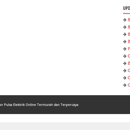
UPD
B
B
B
B
F
C
B
C
C
C
tor Pulsa Elektrik Online Termurah dan Terpercaya