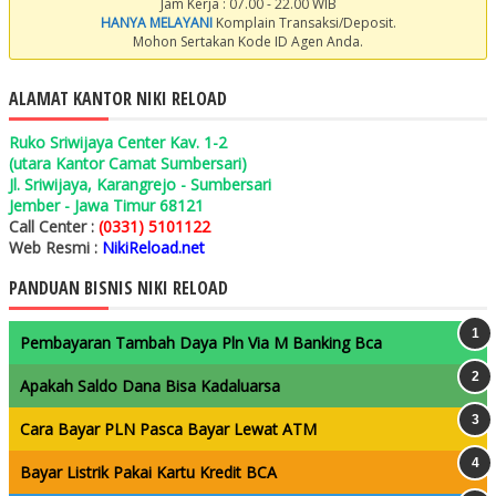
Jam Kerja : 07.00 - 22.00 WIB
HANYA MELAYANI
Komplain Transaksi/Deposit.
Mohon Sertakan Kode ID Agen Anda.
ALAMAT KANTOR NIKI RELOAD
Ruko Sriwijaya Center Kav. 1-2
(utara Kantor Camat Sumbersari)
Jl. Sriwijaya, Karangrejo - Sumbersari
Jember - Jawa Timur 68121
Call Center :
(0331) 5101122
Web Resmi :
NikiReload.net
PANDUAN BISNIS NIKI RELOAD
Pembayaran Tambah Daya Pln Via M Banking Bca
Apakah Saldo Dana Bisa Kadaluarsa
Cara Bayar PLN Pasca Bayar Lewat ATM
Bayar Listrik Pakai Kartu Kredit BCA