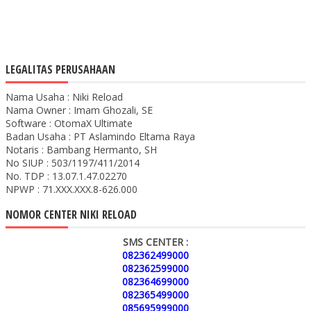
LEGALITAS PERUSAHAAN
Nama Usaha : Niki Reload
Nama Owner : Imam Ghozali, SE
Software : OtomaX Ultimate
Badan Usaha : PT Aslamindo Eltama Raya
Notaris : Bambang Hermanto, SH
No SIUP : 503/1197/411/2014
No. TDP : 13.07.1.47.02270
NPWP : 71.XXX.XXX.8-626.000
NOMOR CENTER NIKI RELOAD
SMS CENTER :
082362499000
082362599000
082364699000
082365499000
085695999000