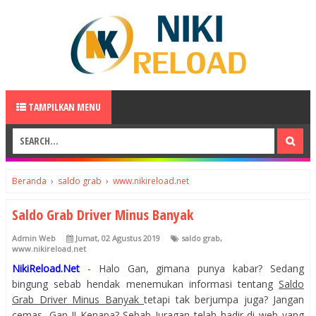
TAMPILKAN MENU
Beranda
›
saldo grab
›
www.nikireload.net
Saldo Grab Driver Minus Banyak
Admin Web
Jumat, 02 Agustus 2019
saldo grab
,
www.nikireload.net
NikiReload.Net
- Halo Gan, gimana punya kabar? Sedang
bingung sebab hendak menemukan informasi tentang
Saldo
Grab Driver Minus Banyak
tetapi tak berjumpa juga? Jangan
cemas, Gan..!! Kenapa? Sebab Juragan telah hadir di web yang