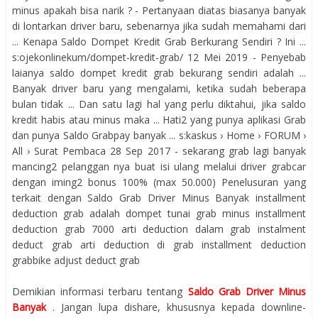
minus apakah bisa narik ? - Pertanyaan diatas biasanya banyak
di lontarkan driver baru, sebenarnya jika sudah memahami dari
... Kenapa Saldo Dompet Kredit Grab Berkurang Sendiri ? Ini ...
s:ojekonlinekum/dompet-kredit-grab/ 12 Mei 2019 - Penyebab
laianya saldo dompet kredit grab bekurang sendiri adalah ...
Banyak driver baru yang mengalami, ketika sudah beberapa
bulan tidak ... Dan satu lagi hal yang perlu diktahui, jika saldo
kredit habis atau minus maka ... Hati2 yang punya aplikasi Grab
dan punya Saldo Grabpay banyak ... s:kaskus › Home › FORUM ›
All › Surat Pembaca 28 Sep 2017 - sekarang grab lagi banyak
mancing2 pelanggan nya buat isi ulang melalui driver grabcar
dengan iming2 bonus 100% (max 50.000) Penelusuran yang
terkait dengan Saldo Grab Driver Minus Banyak installment
deduction grab adalah dompet tunai grab minus installment
deduction grab 7000 arti deduction dalam grab instalment
deduct grab arti deduction di grab installment deduction
grabbike adjust deduct grab
Demikian informasi terbaru tentang
Saldo Grab Driver Minus
Banyak
. Jangan lupa dishare, khususnya kepada downline-