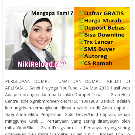
PERBEDAAN DOMPET TUNAI DAN DOMPET KREDIT DI
APLIKASI ... Sandi Prayoga YouTube - 24 Mar 2018 Hasil web
Ada pemotongan dana pada saldo Dompet Tunai ... - Grab Help
Centre s:help.grabm/driver/id-id/115011091808 Berikut adalah
kemungkinan-kemungkinan dimana saldo kredit Anda dapat ...
Bagi Anda Mitra Pengemudi Gold Driver/Gold Captain, setiap
minggunya Grab ... Pertanyaan yang sering ditanyakan oleh
mitra GrabBike! | Grab ID s:grabm › ... › Pertanyaan yang sering
ditanyakan oleh mitra GrabBike! 23 Jan 2017 - -Proses Top Up