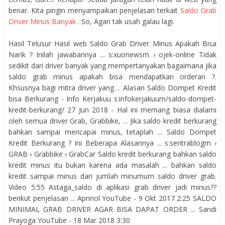
benar. Kita pingin menyampaikan penjelasan terkait
Saldo Grab
Driver Minus Banyak
. So, Agan tak usah galau lagi.
Hasil Telusur Hasil web Saldo Grab Driver Minus Apakah Bisa
Narik ? Inilah jawabannya ... s:xuonewsm › ojek-online Tidak
sedikit dari driver banyak yang mempertanyakan bagaimana jika
saldo grab minus apakah bisa mendapatkan orderan ?.
Khsusnya bagi mitra driver yang ... Alasan Saldo Dompet Kredit
bisa Berkurang - Info Kerjakuu s:infokerjakuum/saldo-dompet-
kredit-berkurang/ 27 Jun 2018 - Hal ini memang biasa dialami
oleh semua driver Grab, Grabbike, ... Jika saldo kredit berkurang
bahkan sampai mencapai minus, tetaplah ... Saldo Dompet
Kredit Berkurang ? Ini Beberapa Alasannya ... s:sentrablogm ›
GRAB › Grabbike › GrabCar Saldo kredit berkurang bahkan saldo
kredit minus itu bukan karena ada masalah ... bahkan saldo
kredit sampai minus dari jumlah minumum saldo driver grab.
Video 5:55 Astaga_saldo di aplikasi grab driver jadi minus??
berikut penjelasan ... Aprinol YouTube - 9 Okt 2017 2:25 SALDO
MINIMAL GRAB DRIVER AGAR BISA DAPAT ORDER ... Sandi
Prayoga YouTube - 18 Mar 2018 3:30