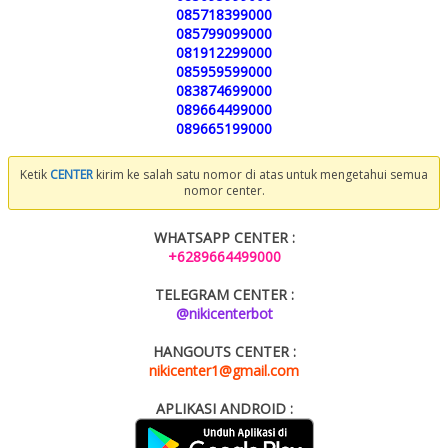
085718399000
085799099000
081912299000
085959599000
083874699000
089664499000
089665199000
Ketik
CENTER
kirim ke salah satu nomor di atas untuk mengetahui semua
nomor center.
WHATSAPP CENTER :
+6289664499000
TELEGRAM CENTER :
@nikicenterbot
HANGOUTS CENTER :
nikicenter1@gmail.com
APLIKASI ANDROID :