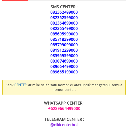
SMS CENTER :
082362499000
082362599000
082364699000
082365499000
085695999000
085718399000
085799099000
081912299000
085959599000
083874699000
089664499000
089665199000
Ketik
CENTER
kirim ke salah satu nomor di atas untuk mengetahui semua
nomor center.
WHATSAPP CENTER :
+6289664499000
TELEGRAM CENTER :
@nikicenterbot