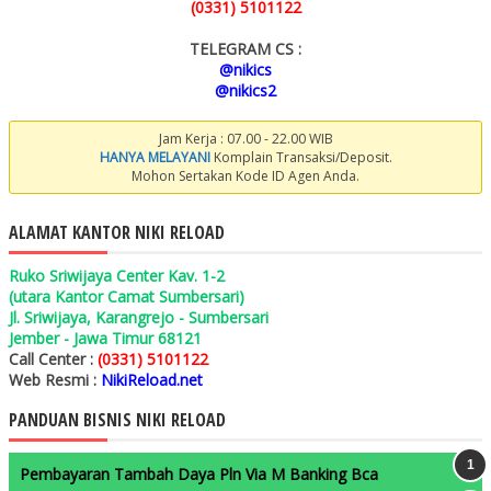
(0331) 5101122
TELEGRAM CS :
@nikics
@nikics2
Jam Kerja : 07.00 - 22.00 WIB
HANYA MELAYANI
Komplain Transaksi/Deposit.
Mohon Sertakan Kode ID Agen Anda.
ALAMAT KANTOR NIKI RELOAD
Ruko Sriwijaya Center Kav. 1-2
(utara Kantor Camat Sumbersari)
Jl. Sriwijaya, Karangrejo - Sumbersari
Jember - Jawa Timur 68121
Call Center :
(0331) 5101122
Web Resmi :
NikiReload.net
PANDUAN BISNIS NIKI RELOAD
Pembayaran Tambah Daya Pln Via M Banking Bca