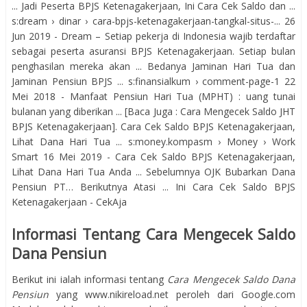
... Jadi Peserta BPJS Ketenagakerjaan, Ini Cara Cek Saldo dan ...
s:dream › dinar › cara-bpjs-ketenagakerjaan-tangkal-situs-... 26
Jun 2019 - Dream – Setiap pekerja di Indonesia wajib terdaftar
sebagai peserta asuransi BPJS Ketenagakerjaan. Setiap bulan
penghasilan mereka akan ... Bedanya Jaminan Hari Tua dan
Jaminan Pensiun BPJS ... s:finansialkum › comment-page-1 22
Mei 2018 - Manfaat Pensiun Hari Tua (MPHT) : uang tunai
bulanan yang diberikan ... [Baca Juga : Cara Mengecek Saldo JHT
BPJS Ketenagakerjaan]. Cara Cek Saldo BPJS Ketenagakerjaan,
Lihat Dana Hari Tua ... s:money.kompasm › Money › Work
Smart 16 Mei 2019 - Cara Cek Saldo BPJS Ketenagakerjaan,
Lihat Dana Hari Tua Anda ... Sebelumnya OJK Bubarkan Dana
Pensiun PT… Berikutnya Atasi ... Ini Cara Cek Saldo BPJS
Ketenagakerjaan - CekAja
Informasi Tentang Cara Mengecek Saldo
Dana Pensiun
Berikut ini ialah informasi tentang
Cara Mengecek Saldo Dana
Pensiun
yang www.nikireload.net peroleh dari Google.com