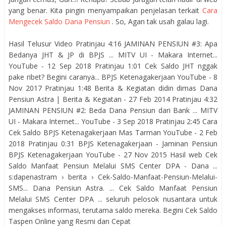
yang benar. Kita pingin menyampaikan penjelasan terkait
Cara
Mengecek Saldo Dana Pensiun
. So, Agan tak usah galau lagi.
Hasil Telusur Video Pratinjau 4:16 JAMINAN PENSIUN #3: Apa
Bedanya JHT & JP di BPJS ... MITV UI - Makara Internet...
YouTube - 12 Sep 2018 Pratinjau 1:01 Cek Saldo JHT nggak
pake ribet? Begini caranya... BPJS Ketenagakerjaan YouTube - 8
Nov 2017 Pratinjau 1:48 Berita & Kegiatan didin dimas Dana
Pensiun Astra | Berita & Kegiatan - 27 Feb 2014 Pratinjau 4:32
JAMINAN PENSIUN #2: Beda Dana Pensiun dari Bank ... MITV
UI - Makara Internet... YouTube - 3 Sep 2018 Pratinjau 2:45 Cara
Cek Saldo BPJS Ketenagakerjaan Mas Tarman YouTube - 2 Feb
2018 Pratinjau 0:31 BPJS Ketenagakerjaan - Jaminan Pensiun
BPJS Ketenagakerjaan YouTube - 27 Nov 2015 Hasil web Cek
Saldo Manfaat Pensiun Melalui SMS Center DPA - Dana ...
s:dapenastram › berita › Cek-Saldo-Manfaat-Pensiun-Melalui-
SMS... Dana Pensiun Astra. ... Cek Saldo Manfaat Pensiun
Melalui SMS Center DPA ... seluruh pelosok nusantara untuk
mengakses informasi, terutama saldo mereka. Begini Cek Saldo
Taspen Online yang Resmi dan Cepat