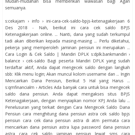
Mudah-mudahan bisa memberikan wawasan bagi Agan
semuanya.
s:cekajam › info › ini-cara-cek-saldo-bpjs-ketenagakerjaan 6
Des 2018 - Nah, berikut ini cara cek saldo BPJS
Ketenagakerjaan online. ... Nanti, dana yang sudah terkumpul
tadi akan diberikan kepada masing-masing ... Perlu diketahui,
pekerja yang memperoleh jaminan pensiun ini merupakan ...
Cara Login & Cek Saldo | Mandiri DPLK s:dplk.bankmandiri ›
balance › cek-saldo Bagi peserta Mandiri DPLK yang sudah
terdaftar aktif, Anda dapat mengecek saldo dengan langkah
sbb: Klik menu login; Akan muncul kolom username dan ... Ingin
Mencairkan Dana Pensiun, Berikut 5 Hal yang Harus ...
s:qmfinancialm › Articles Ada banyak cara untuk bisa mengecek
saldo dana pensiun. Anda dapat mengakses situs BPJS
Ketenagakerjaan, dengan menyiapkan nomor KPJ Anda lalu ...
Penelusuran yang terkait dengan Cara Mengecek Saldo Dana
Pensiun cara menghitung dana pensiun astra cek saldo bpjs
pensiun cara cek dana pensiun astra di atm permata cara
mencairkan dana pensiun astra lupa password dana pensiun
astra cara cek saldo jaminan pensiun lewat sms cara