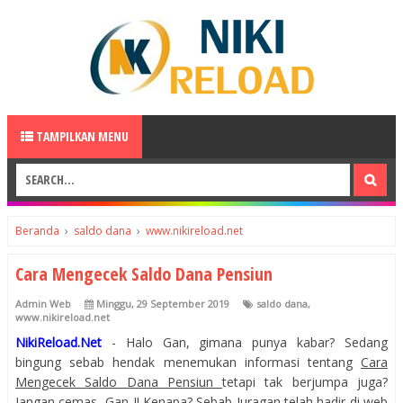
TAMPILKAN MENU
Beranda
›
saldo dana
›
www.nikireload.net
Cara Mengecek Saldo Dana Pensiun
Admin Web
Minggu, 29 September 2019
saldo dana
,
www.nikireload.net
NikiReload.Net
- Halo Gan, gimana punya kabar? Sedang
bingung sebab hendak menemukan informasi tentang
Cara
Mengecek Saldo Dana Pensiun
tetapi tak berjumpa juga?
Jangan cemas, Gan..!! Kenapa? Sebab Juragan telah hadir di web